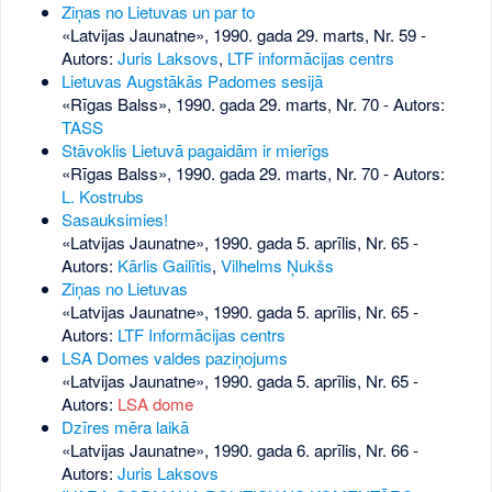
Ziņas no Lietuvas un par to
«Latvijas Jaunatne», 1990. gada 29. marts, Nr. 59
-
Autors:
Juris Laksovs
,
LTF informācijas centrs
Lietuvas Augstākās Padomes sesijā
«Rīgas Balss», 1990. gada 29. marts, Nr. 70
- Autors:
TASS
Stāvoklis Lietuvā pagaidām ir mierīgs
«Rīgas Balss», 1990. gada 29. marts, Nr. 70
- Autors:
L. Kostrubs
Sasauksimies!
«Latvijas Jaunatne», 1990. gada 5. aprīlis, Nr. 65
-
Autors:
Kārlis Gailītis
,
Vilhelms Ņukšs
Ziņas no Lietuvas
«Latvijas Jaunatne», 1990. gada 5. aprīlis, Nr. 65
-
Autors:
LTF Informācijas centrs
LSA Domes valdes paziņojums
«Latvijas Jaunatne», 1990. gada 5. aprīlis, Nr. 65
-
Autors:
LSA dome
Dzīres mēra laikā
«Latvijas Jaunatne», 1990. gada 6. aprīlis, Nr. 66
-
Autors:
Juris Laksovs