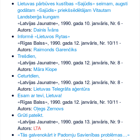
Lietuvas pārbūves kustības «Sajūdis» seimam, augsti
godātam «Sajūdis» priekšsēdētājam Vitautam
Landsberģa kungam
«Latvijas Jaunatne», 1990. gada 10. janvāris, Nr. 6
-
Autors:
Dainis Īvāns
Informē «Lietuvos Rytas»
«Rīgas Balss», 1990. gada 12. janvāris, Nr. 10/11
-
Autors:
Raimonds Garenčiks
Trešdien,
«Latvijas Jaunatne», 1990. gada 12. janvāris, Nr. 8
-
Autors:
Māra Kiope
Ceturtdien,
«Latvijas Jaunatne», 1990. gada 12. janvāris, Nr. 8
-
Autors:
Lietuvas Telegrāfa aģentūra
Esam ar tevi, Lietuva!
«Rīgas Balss», 1990. gada 12. janvāris, Nr. 10/11
-
Autors:
Oļegs Zernovs
Grūti pateikt.
«Latvijas Jaunatne», 1990. gada 13. janvāris, Nr. 9
-
Autors:
LTA
«Tās galvenokārt ir Padomju Savienības problēmas…»