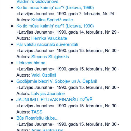
Vladimirs Golovanovs
Ko tie mūsu kaimiņ' dar'? (Lietuva, 1990)
«Latvijas Jaunatne», 1990. gada 7. februāris, Nr. 24
-
Autors:
Kristina Sprindžunaite
Ko tie mūsu kaimiņ' dar'? (Lietuva, 1990)
«Latvijas Jaunatne», 1990. gada 14. februāris, Nr. 29
-
Autors:
Henrika Valuckaite
Par valstu nacionālo suverenitāti
«Latvijas Jaunatne», 1990. gada 15. februāris, Nr. 30
-
Autors:
Stepons Stuļginskis
Lietuvas himna
«Latvijas Jaunatne», 1990. gada 15. februāris, Nr. 30
-
Autors:
Vald. Ozoliņš
Godājamie biedri V. Soboļev un A. Čepāni!
«Latvijas Jaunatne», 1990. gada 15. februāris, Nr. 30
-
Autors:
Latvijas Jaunatne
JAUNUMI LIETUVAS FINANŠU DZĪVĒ
«Latvijas Jaunatne», 1990. gada 15. februāris, Nr. 30
-
Autors:
TASS
Būs Rotariešu klubs...
«Latvijas Jaunatne», 1990. gada 15. februāris, Nr. 30
-
Autors:
Arnis Šablovskis