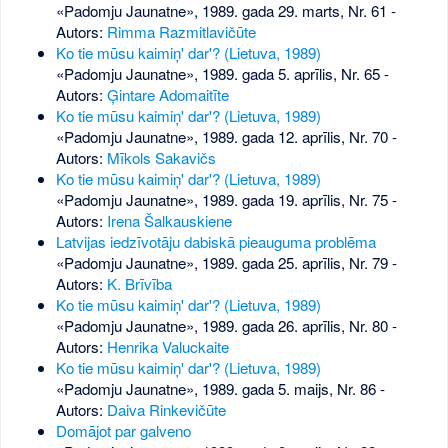
«Padomju Jaunatne», 1989. gada 29. marts, Nr. 61
-
Autors:
Rimma Razmitlavičūte
Ko tie mūsu kaimiņ' dar'? (Lietuva, 1989)
«Padomju Jaunatne», 1989. gada 5. aprīlis, Nr. 65
-
Autors:
Ģintare Adomaitīte
Ko tie mūsu kaimiņ' dar'? (Lietuva, 1989)
«Padomju Jaunatne», 1989. gada 12. aprīlis, Nr. 70
-
Autors:
Mīkols Sakavičs
Ko tie mūsu kaimiņ' dar'? (Lietuva, 1989)
«Padomju Jaunatne», 1989. gada 19. aprīlis, Nr. 75
-
Autors:
Irena Šalkauskiene
Latvijas iedzīvotāju dabiskā pieauguma problēma
«Padomju Jaunatne», 1989. gada 25. aprīlis, Nr. 79
-
Autors:
K. Brīvība
Ko tie mūsu kaimiņ' dar'? (Lietuva, 1989)
«Padomju Jaunatne», 1989. gada 26. aprīlis, Nr. 80
-
Autors:
Henrika Valuckaite
Ko tie mūsu kaimiņ' dar'? (Lietuva, 1989)
«Padomju Jaunatne», 1989. gada 5. maijs, Nr. 86
-
Autors:
Daiva Rinkevičūte
Domājot par galveno