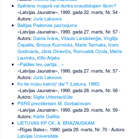
Spēriens mugurā vai dunka snaudošajam lācim?
«Latvijas Jaunatne», 1990. gada 22. marts, Nr. 54
-
Autors:
Juris Laksovs
Baltijas Padomes paziņojums
«Latvijas Jaunatne», 1990. gada 27. marts, Nr. 57
-
Autors:
Dainis Īvāns
,
Vītauts Landsberģis
,
Virgilijs
Čepaitis
,
Broņus Kuzmicks
,
Marts Tarmaks
,
Ivars
Godmanis
,
Jānis Dinevičs
,
Romualds Ozols
,
Mečis
Laurinks
,
Killo Arjaks
«Paldies tev, partija…»
«Latvijas Jaunatne», 1990. gada 27. marts, Nr. 57
-
Autors:
Juris Laksovs
Ko tie mūsu kaimiņ' dar'? (Lietuva, 1990)
«Latvijas Jaunatne», 1990. gada 28. marts, Nr. 58
-
Autors:
Sigita Urbonavičūte
PSRS prezidentam M. Gorbačovam
«Latvijas Jaunatne», 1990. gada 29. marts, Nr. 59
-
Autors:
Kārlis Gailītis
LIETUVAS KP CK, A. BRAZAUSKAM
«Rīgas Balss», 1990. gada 29. marts, Nr. 70
- Autors:
Latvijas Universitāte