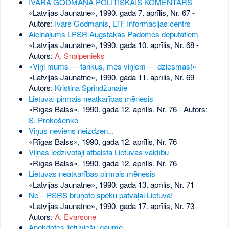
IVARA GODMAŅA POLITISKAIS KOMENTĀRS
«Latvijas Jaunatne», 1990. gada 7. aprīlis, Nr. 67
-
Autors:
Ivars Godmanis
,
LTF Informācijas centrs
Aicinājums LPSR Augstākās Padomes deputātiem
«Latvijas Jaunatne», 1990. gada 10. aprīlis, Nr. 68
-
Autors:
A. Snaipenieks
«Viņi mums — tankus, mēs viņiem — dziesmas!»
«Latvijas Jaunatne», 1990. gada 11. aprīlis, Nr. 69
-
Autors:
Kristina Sprindžunaite
Lietuva: pirmais neatkarības mēnesis
«Rīgas Balss», 1990. gada 12. aprīlis, Nr. 76
- Autors:
S. Prokošenko
Viņus neviens neizdzen...
«Rīgas Balss», 1990. gada 12. aprīlis, Nr. 76
Viļņas iedzīvotāji atbalsta Lietuvas valdību
«Rīgas Balss», 1990. gada 12. aprīlis, Nr. 76
Lietuvas neatkarības pirmais mēnesis
«Latvijas Jaunatne», 1990. gada 13. aprīlis, Nr. 71
Nē – PSRS bruņoto spēku patvaļai Lietuvā!
«Latvijas Jaunatne», 1990. gada 17. aprīlis, Nr. 73
-
Autors:
A. Evarsone
Anekdotes lietuviešu gaumē