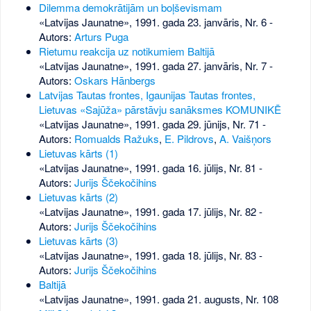
Dilemma demokrātijām un boļševismam
«Latvijas Jaunatne», 1991. gada 23. janvāris, Nr. 6
-
Autors:
Arturs Puga
Rietumu reakcija uz notikumiem Baltijā
«Latvijas Jaunatne», 1991. gada 27. janvāris, Nr. 7
-
Autors:
Oskars Hānbergs
Latvijas Tautas frontes, Igaunijas Tautas frontes,
Lietuvas «Sajūža» pārstāvju sanāksmes KOMUNIKĒ
«Latvijas Jaunatne», 1991. gada 29. jūnijs, Nr. 71
-
Autors:
Romualds Ražuks
,
E. Pildrovs
,
A. Vaišņors
Lietuvas kārts (1)
«Latvijas Jaunatne», 1991. gada 16. jūlijs, Nr. 81
-
Autors:
Jurijs Ščekočihins
Lietuvas kārts (2)
«Latvijas Jaunatne», 1991. gada 17. jūlijs, Nr. 82
-
Autors:
Jurijs Ščekočihins
Lietuvas kārts (3)
«Latvijas Jaunatne», 1991. gada 18. jūlijs, Nr. 83
-
Autors:
Jurijs Ščekočihins
Baltijā
«Latvijas Jaunatne», 1991. gada 21. augusts, Nr. 108