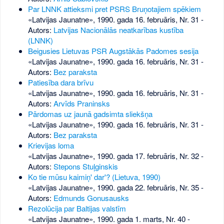
Par LNNK attieksmi pret PSRS Bruņotajiem spēkiem
«Latvijas Jaunatne», 1990. gada 16. februāris, Nr. 31
-
Autors:
Latvijas Nacionālās neatkarības kustība
(LNNK)
Beigusies Lietuvas PSR Augstākās Padomes sesija
«Latvijas Jaunatne», 1990. gada 16. februāris, Nr. 31
-
Autors:
Bez paraksta
Patiesība dara brīvu
«Latvijas Jaunatne», 1990. gada 16. februāris, Nr. 31
-
Autors:
Arvīds Praninsks
Pārdomas uz jaunā gadsimta sliekšņa
«Latvijas Jaunatne», 1990. gada 16. februāris, Nr. 31
-
Autors:
Bez paraksta
Krievijas loma
«Latvijas Jaunatne», 1990. gada 17. februāris, Nr. 32
-
Autors:
Stepons Stuļginskis
Ko tie mūsu kaimiņ' dar'? (Lietuva, 1990)
«Latvijas Jaunatne», 1990. gada 22. februāris, Nr. 35
-
Autors:
Edmunds Gonusausks
Rezolūcija par Baltijas valstīm
«Latvijas Jaunatne», 1990. gada 1. marts, Nr. 40
-