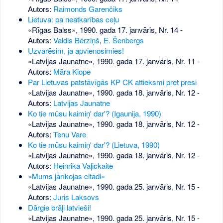
Autors:
Raimonds Garenčiks
Lietuva: pa neatkarības ceļu
«Rīgas Balss», 1990. gada 17. janvāris, Nr. 14
-
Autors:
Valdis Bērziņš
,
E. Šenbergs
Uzvarēsim, ja apvienosimies!
«Latvijas Jaunatne», 1990. gada 17. janvāris, Nr. 11
-
Autors:
Māra Kiope
Par Lietuvas patstāvīgās KP CK attieksmi pret presi
«Latvijas Jaunatne», 1990. gada 18. janvāris, Nr. 12
-
Autors:
Latvijas Jaunatne
Ko tie mūsu kaimiņ' dar'? (Igaunija, 1990)
«Latvijas Jaunatne», 1990. gada 18. janvāris, Nr. 12
-
Autors:
Tenu Vare
Ko tie mūsu kaimiņ' dar'? (Lietuva, 1990)
«Latvijas Jaunatne», 1990. gada 18. janvāris, Nr. 12
-
Autors:
Heinrika Vaļickaite
«Mums jārīkojas citādi»
«Latvijas Jaunatne», 1990. gada 25. janvāris, Nr. 15
-
Autors:
Juris Laksovs
Dārgie brāļi latvieši!
«Latvijas Jaunatne», 1990. gada 25. janvāris, Nr. 15
-