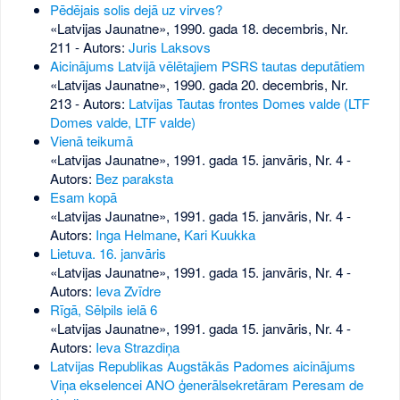
Pēdējais solis dejā uz virves?
«Latvijas Jaunatne», 1990. gada 18. decembris, Nr.
211
- Autors:
Juris Laksovs
Aicinājums Latvijā vēlētajiem PSRS tautas deputātiem
«Latvijas Jaunatne», 1990. gada 20. decembris, Nr.
213
- Autors:
Latvijas Tautas frontes Domes valde (LTF
Domes valde, LTF valde)
Vienā teikumā
«Latvijas Jaunatne», 1991. gada 15. janvāris, Nr. 4
-
Autors:
Bez paraksta
Esam kopā
«Latvijas Jaunatne», 1991. gada 15. janvāris, Nr. 4
-
Autors:
Inga Helmane
,
Kari Kuukka
Lietuva. 16. janvāris
«Latvijas Jaunatne», 1991. gada 15. janvāris, Nr. 4
-
Autors:
Ieva Zvīdre
Rīgā, Sēlpils ielā 6
«Latvijas Jaunatne», 1991. gada 15. janvāris, Nr. 4
-
Autors:
Ieva Strazdiņa
Latvijas Republikas Augstākās Padomes aicinājums
Viņa ekselencei ANO ģenerālsekretāram Peresam de