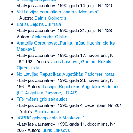
«Latvijas Jaunatne», 1990. gada 14. jūlijs, Nr. 120
Vai Latvijas deputātiem jāpamet Maskava?
- Autors:
Dainis Golberģis
Boriss Jeļcins Jūrmalā
«Latvijas Jaunatne», 1990. gada 31. jūlijs, Nr. 128
-
Autors:
Aleksandrs Olbiks
Anatolijs Gorbunovs: „Punktu mūsu liktenim pieliks
Maskavā"
«Latvijas Jaunatne», 1990. gada 17. novembris, Nr.
192-193
- Autors:
Juris Laksovs
,
Guntars Kukuls
,
Ojārs Lūsis
No Latvijas Republikas Augstākās Padomes notas
«Latvijas Jaunatne», 1990. gada 23. novembris, Nr.
196
- Autors:
Latvijas Republikas Augstākā Padome
(LR Augstākā Padome, LR AP)
Trīs māsas grib sakļauties
«Latvijas Jaunatne», 1990. gada 4. decembris, Nr. 201
- Autors:
Andra Jauce
«SPRS galvaspilsēta ir Maskava»*
«Latvijas Jaunatne», 1990. gada 11. decembris, Nr.
206
- Autors:
Juris Laksovs