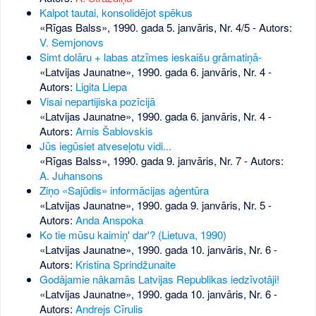
Kalpot tautai, konsolidējot spēkus
«Rīgas Balss», 1990. gada 5. janvāris, Nr. 4/5
- Autors:
V. Semjonovs
Simt dolāru + labas atzīmes ieskaišu grāmatiņā-
«Latvijas Jaunatne», 1990. gada 6. janvāris, Nr. 4
-
Autors:
Ligita Liepa
Visai nepartijiska pozīcijā
«Latvijas Jaunatne», 1990. gada 6. janvāris, Nr. 4
-
Autors:
Arnis Šablovskis
Jūs iegūsiet atveseļotu vidi...
«Rīgas Balss», 1990. gada 9. janvāris, Nr. 7
- Autors:
A. Juhansons
Ziņo «Sajūdis» informācijas aģentūra
«Latvijas Jaunatne», 1990. gada 9. janvāris, Nr. 5
-
Autors:
Anda Anspoka
Ko tie mūsu kaimiņ' dar'? (Lietuva, 1990)
«Latvijas Jaunatne», 1990. gada 10. janvāris, Nr. 6
-
Autors:
Kristina Sprindžunaite
Godājamie nākamās Latvijas Republikas iedzīvotāji!
«Latvijas Jaunatne», 1990. gada 10. janvāris, Nr. 6
-
Autors:
Andrejs Cīrulis