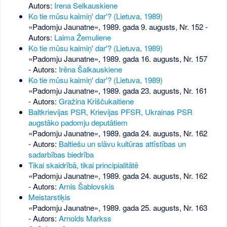
Autors:
Irena Selkauskiene
Ko tie mūsu kaimiņ' dar'? (Lietuva, 1989)
«Padomju Jaunatne», 1989. gada 9. augusts, Nr. 152
-
Autors:
Laima Žemuliene
Ko tie mūsu kaimiņ' dar'? (Lietuva, 1989)
«Padomju Jaunatne», 1989. gada 16. augusts, Nr. 157
- Autors:
Irēna Šalkauskiene
Ko tie mūsu kaimiņ' dar'? (Lietuva, 1989)
«Padomju Jaunatne», 1989. gada 23. augusts, Nr. 161
- Autors:
Gražina Kriščukaitiene
Baltkrievijas PSR, Krievijas PFSR, Ukrainas PSR
augstāko padomju deputātiem
«Padomju Jaunatne», 1989. gada 24. augusts, Nr. 162
- Autors:
Baltiešu un slāvu kultūras attīstības un
sadarbības biedrība
Tikai skaidrībā, tikai principialitātē
«Padomju Jaunatne», 1989. gada 24. augusts, Nr. 162
- Autors:
Arnis Šablovskis
Meistarstiķis
«Padomju Jaunatne», 1989. gada 25. augusts, Nr. 163
- Autors:
Arnolds Markss