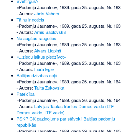
Svēttirgus?
«Padomju Jaunatne», 1989. gada 25. augusts, Nr. 163
- Autors:
Jānis Vahers
Tā nu ir noticis
«Padomju Jaunatne», 1989. gada 25. augusts, Nr. 163
- Autors:
Arnis Šablovskis
No augšas raugoties
«Padomju Jaunatne», 1989. gada 25. augusts, Nr. 163
- Autors:
Aivars Liepiņš
«...ziedu laikus piedzīvot»
«Padomju Jaunatne», 1989. gada 25. augusts, Nr. 163
- Autors:
Ināra Egle
Baltijas dzīvības ceļā
«Padomju Jaunatne», 1989. gada 26. augusts, Nr. 164
- Autors:
Talita Žukovska
Pateicība
«Padomju Jaunatne», 1989. gada 26. augusts, Nr. 164
- Autors:
Latvijas Tautas frontes Domes valde (LTF
Domes valde, LTF valde)
PSKP CK paziņojums par stāvokli Baltijas padomju
republikās
«Padomju Jaunatne», 1989. gada 29. augusts, Nr. 165