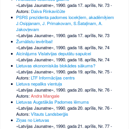
«Latvijas Jaunatne», 1990. gada 17. aprīlis, Nr. 73
-
Autors:
Daiva Rinkavičūte
PSRS prezidenta padomes locekļiem, akadēmiķiem
J.Osipjanam, J. Primakovam, S.Šataļinam, A.
Jakovļevam
«Latvijas Jaunatne», 1990. gada 17. aprīlis, Nr. 73
Žurnālistu ievērībai!
«Latvijas Jaunatne», 1990. gada 18. aprīlis, Nr. 74
Aicinājums Vislatvijas deputātu sapulcei
«Latvijas Jaunatne», 1990. gada 18. aprīlis, Nr. 74
Lietuvas ekonomiskās blokādes sākums?
«Latvijas Jaunatne», 1990. gada 19. aprīlis, Nr. 75
-
Autors:
LTF Informācijas centrs
Lietuva nepaliks vientuļa
«Latvijas Jaunatne», 1990. gada 20. aprīlis, Nr. 76
-
Autors:
Andra Mangale
Lietuvas Augstākās Padomes lēmums
«Latvijas Jaunatne», 1990. gada 20. aprīlis, Nr. 76
-
Autors:
Vītauts Landsberģis
Ziņas no Lietuvas
«Latvijas Jaunatne», 1990. gada 21. aprīlis, Nr. 77
-