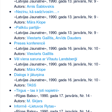
«Latvijas Jaunatne», 1990. gada 13. janvāris, Nr. 9
-
Autors:
Arnis Šablovskis
«Nezinu, kā sadzīvosim…»
«Latvijas Jaunatne», 1990. gada 13. janvāris, Nr. 9
-
Autors:
Māra Kiope
«Palikšu partijā»
«Latvijas Jaunatne», 1990. gada 13. janvāris, Nr. 9
-
Autors:
Viestarts Gailītis
,
Arvīds Dauders
Preses konferencē
«Latvijas Jaunatne», 1990. gada 16. janvāris, Nr. 10
-
Autors:
Viestarts Gailītis
Vēl viena saruna ar Vītautu Landsberģi
«Latvijas Jaunatne», 1990. gada 16. janvāris, Nr. 10
-
Autors:
Māra Kiope
Dialogs ir jāturpina
«Latvijas Jaunatne», 1990. gada 16. janvāris, Nr. 10
-
Autors:
TASS
«Tirgus – tas ir ļoti nopietni»
«Rīgas Balss», 1990. gada 17. janvāris, Nr. 14
-
Autors:
M. Skļars
Informē «Lietuvos Rytas»
«Rīgas Balss», 1990. gada 17. janvāris, Nr. 14
-