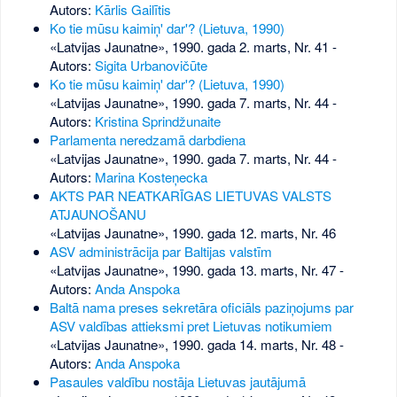
Autors:
Kārlis Gailītis
Ko tie mūsu kaimiņ' dar'? (Lietuva, 1990)
«Latvijas Jaunatne», 1990. gada 2. marts, Nr. 41
-
Autors:
Sigita Urbanovičūte
Ko tie mūsu kaimiņ' dar'? (Lietuva, 1990)
«Latvijas Jaunatne», 1990. gada 7. marts, Nr. 44
-
Autors:
Kristina Sprindžunaite
Parlamenta neredzamā darbdiena
«Latvijas Jaunatne», 1990. gada 7. marts, Nr. 44
-
Autors:
Marina Kosteņecka
AKTS PAR NEATKARĪGAS LIETUVAS VALSTS
ATJAUNOŠANU
«Latvijas Jaunatne», 1990. gada 12. marts, Nr. 46
ASV administrācija par Baltijas valstīm
«Latvijas Jaunatne», 1990. gada 13. marts, Nr. 47
-
Autors:
Anda Anspoka
Baltā nama preses sekretāra oficiāls paziņojums par
ASV valdības attieksmi pret Lietuvas notikumiem
«Latvijas Jaunatne», 1990. gada 14. marts, Nr. 48
-
Autors:
Anda Anspoka
Pasaules valdību nostāja Lietuvas jautājumā