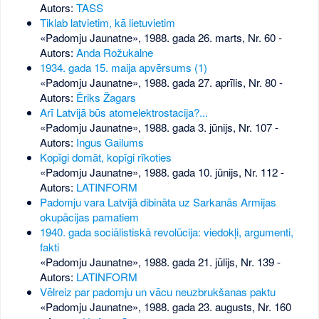
Autors:
TASS
Tiklab latvietim, kā lietuvietim
«Padomju Jaunatne», 1988. gada 26. marts, Nr. 60
-
Autors:
Anda Rožukalne
1934. gada 15. maija apvērsums (1)
«Padomju Jaunatne», 1988. gada 27. aprīlis, Nr. 80
-
Autors:
Ēriks Žagars
Arī Latvijā būs atomelektrostacija?...
«Padomju Jaunatne», 1988. gada 3. jūnijs, Nr. 107
-
Autors:
Ingus Gailums
Kopīgi domāt, kopīgi rīkoties
«Padomju Jaunatne», 1988. gada 10. jūnijs, Nr. 112
-
Autors:
LATINFORM
Padomju vara Latvijā dibināta uz Sarkanās Armijas
okupācijas pamatiem
1940. gada sociālistiskā revolūcija: viedokļi, argumenti,
fakti
«Padomju Jaunatne», 1988. gada 21. jūlijs, Nr. 139
-
Autors:
LATINFORM
Vēlreiz par padomju un vācu neuzbrukšanas paktu
«Padomju Jaunatne», 1988. gada 23. augusts, Nr. 160