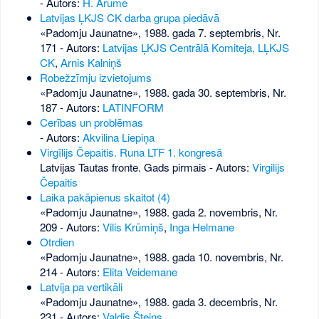
- Autors:
H. Arumē
Latvijas ĻKJS CK darba grupa piedāvā
«Padomju Jaunatne», 1988. gada 7. septembris, Nr.
171
- Autors:
Latvijas ĻKJS Centrālā Komiteja, LĻKJS
CK
,
Arnis Kalniņš
Robežzīmju izvietojums
«Padomju Jaunatne», 1988. gada 30. septembris, Nr.
187
- Autors:
LATINFORM
Cerības un problēmas
- Autors:
Akvilina Liepiņa
Virgīlijs Čepaitis. Runa LTF 1. kongresā
Latvijas Tautas fronte. Gads pirmais - Autors:
Virgilijs
Čepaitis
Laika pakāpienus skaitot (4)
«Padomju Jaunatne», 1988. gada 2. novembris, Nr.
209
- Autors:
Vilis Krūmiņš
,
Inga Helmane
Otrdien
«Padomju Jaunatne», 1988. gada 10. novembris, Nr.
214
- Autors:
Elita Veidemane
Latvija pa vertikāli
«Padomju Jaunatne», 1988. gada 3. decembris, Nr.
231
- Autors:
Valdis Šteins