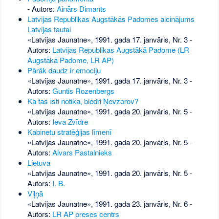
- Autors:
Ainārs Dimants
Latvijas Republikas Augstākās Padomes aicinājums
Latvijas tautai
«Latvijas Jaunatne», 1991. gada 17. janvāris, Nr. 3
-
Autors:
Latvijas Republikas Augstākā Padome (LR
Augstākā Padome, LR AP)
Pārāk daudz ir emociju
«Latvijas Jaunatne», 1991. gada 17. janvāris, Nr. 3
-
Autors:
Guntis Rozenbergs
Kā tas īsti notika, biedri Ņevzorov?
«Latvijas Jaunatne», 1991. gada 20. janvāris, Nr. 5
-
Autors:
Ieva Zvīdre
Kabinetu stratēģijas līmenī
«Latvijas Jaunatne», 1991. gada 20. janvāris, Nr. 5
-
Autors:
Aivars Pastalnieks
Lietuva
«Latvijas Jaunatne», 1991. gada 20. janvāris, Nr. 5
-
Autors:
I. B.
Viļņā
«Latvijas Jaunatne», 1991. gada 23. janvāris, Nr. 6
-
Autors:
LR AP preses centrs