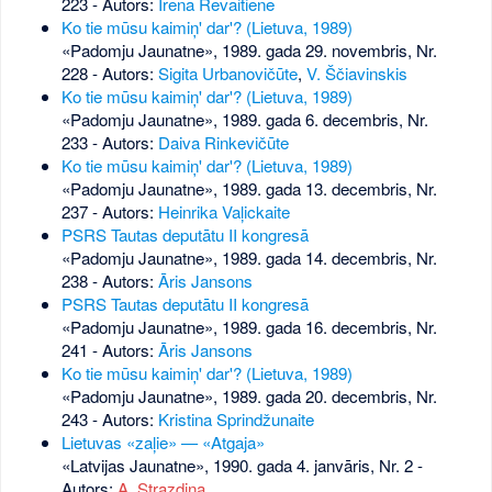
223
- Autors:
Irena Revaitiene
Ko tie mūsu kaimiņ' dar'? (Lietuva, 1989)
«Padomju Jaunatne», 1989. gada 29. novembris, Nr.
228
- Autors:
Sigita Urbanovičūte
,
V. Ščiavinskis
Ko tie mūsu kaimiņ' dar'? (Lietuva, 1989)
«Padomju Jaunatne», 1989. gada 6. decembris, Nr.
233
- Autors:
Daiva Rinkevičūte
Ko tie mūsu kaimiņ' dar'? (Lietuva, 1989)
«Padomju Jaunatne», 1989. gada 13. decembris, Nr.
237
- Autors:
Heinrika Vaļickaite
PSRS Tautas deputātu II kongresā
«Padomju Jaunatne», 1989. gada 14. decembris, Nr.
238
- Autors:
Āris Jansons
PSRS Tautas deputātu II kongresā
«Padomju Jaunatne», 1989. gada 16. decembris, Nr.
241
- Autors:
Āris Jansons
Ko tie mūsu kaimiņ' dar'? (Lietuva, 1989)
«Padomju Jaunatne», 1989. gada 20. decembris, Nr.
243
- Autors:
Kristina Sprindžunaite
Lietuvas «zaļie» — «Atgaja»
«Latvijas Jaunatne», 1990. gada 4. janvāris, Nr. 2
-
Autors:
A. Strazdiņa