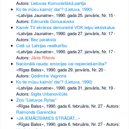
Autors:
Lietuvas Komunistiskā partija
Ko tie mūsu kaimiņ' dar'? (Lietuva, 1990)
«Latvijas Jaunatne», 1990. gada 25. janvāris, Nr. 15
-
Autors:
Edmunds Gonusausks
Kamēr TV ekrānos demonstrē VDK telpu iekšskatus
«Latvijas Jaunatne», 1990. gada 27. janvāris, Nr. 17
-
Autors:
Bez paraksta
Ceļš uz Latvijas neatkarību
«Latvijas Jaunatne», 1990. gada 27. janvāris, Nr. 17
-
Autors:
Jānis Ritenis
Nacionālā nauda: emocijas vai nepieciešamība?
«Rīgas Balss», 1990. gada 29. janvāris, Nr. 20
-
Autors:
Ģedimins Vagnoris
Ko tie mūsu kaimiņ' dar'? (Lietuva, 1990)
«Latvijas Jaunatne», 1990. gada 31. janvāris, Nr. 19
-
Autors:
Sigita Urbanovičūte
Ziņo "Lietuvos Rytas"
«Rīgas Balss», 1990. gada 6. februāris, Nr. 27
- Autors:
Raimonds Garenčiks
«JA IEMĀCĪSIMIES STRĀDĀT...»
«Rīgas Balss», 1990. gada 6. februāris, Nr. 27
- Autors: