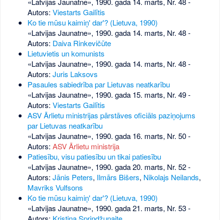
«Latvijas Jaunatne», 1990. gada 14. marts, Nr. 48
-
Autors:
Viestarts Gailītis
Ko tie mūsu kaimiņ' dar'? (Lietuva, 1990)
«Latvijas Jaunatne», 1990. gada 14. marts, Nr. 48
-
Autors:
Daiva Rinkevičūte
Lietuvietis un komunists
«Latvijas Jaunatne», 1990. gada 14. marts, Nr. 48
-
Autors:
Juris Laksovs
Pasaules sabiedrība par Lietuvas neatkarību
«Latvijas Jaunatne», 1990. gada 15. marts, Nr. 49
-
Autors:
Viestarts Gailītis
ASV Ārlietu ministrijas pārstāves oficiāls paziņojums
par Lietuvas neatkarību
«Latvijas Jaunatne», 1990. gada 16. marts, Nr. 50
-
Autors:
ASV Ārlietu ministrija
Patiesību, visu patiesību un tikai patiesību
«Latvijas Jaunatne», 1990. gada 20. marts, Nr. 52
-
Autors:
Jānis Peters
,
Ilmārs Bišers
,
Nikolajs Neilands
,
Mavriks Vulfsons
Ko tie mūsu kaimiņ' dar'? (Lietuva, 1990)
«Latvijas Jaunatne», 1990. gada 21. marts, Nr. 53
-
Autors:
Kristina Sprindžunaite