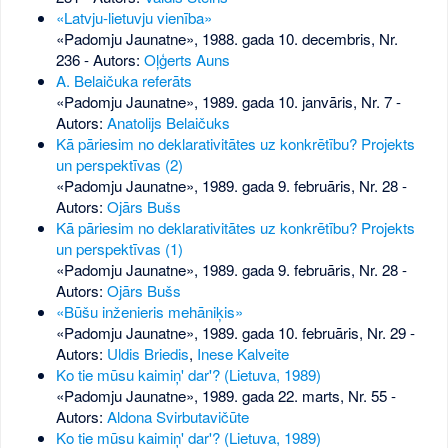
«Latvju-lietuvju vienība»
«Padomju Jaunatne», 1988. gada 10. decembris, Nr.
236
- Autors:
Oļģerts Auns
A. Belaičuka referāts
«Padomju Jaunatne», 1989. gada 10. janvāris, Nr. 7
-
Autors:
Anatolijs Belaičuks
Kā pāriesim no deklarativitātes uz konkrētību? Projekts
un perspektīvas (2)
«Padomju Jaunatne», 1989. gada 9. februāris, Nr. 28
-
Autors:
Ojārs Bušs
Kā pāriesim no deklarativitātes uz konkrētību? Projekts
un perspektīvas (1)
«Padomju Jaunatne», 1989. gada 9. februāris, Nr. 28
-
Autors:
Ojārs Bušs
«Būšu inženieris mehāniķis»
«Padomju Jaunatne», 1989. gada 10. februāris, Nr. 29
-
Autors:
Uldis Briedis
,
Inese Kalveite
Ko tie mūsu kaimiņ' dar'? (Lietuva, 1989)
«Padomju Jaunatne», 1989. gada 22. marts, Nr. 55
-
Autors:
Aldona Svirbutavičūte
Ko tie mūsu kaimiņ' dar'? (Lietuva, 1989)