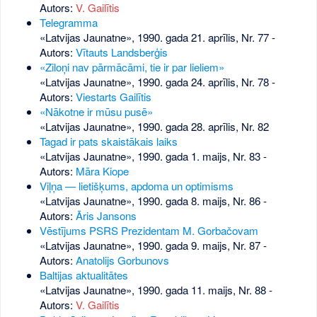
Autors:
V. Gailītis
Telegramma
«Latvijas Jaunatne», 1990. gada 21. aprīlis, Nr. 77
-
Autors:
Vītauts Landsberģis
«Ziloņi nav pārmācāmi, tie ir par lieliem»
«Latvijas Jaunatne», 1990. gada 24. aprīlis, Nr. 78
-
Autors:
Viestarts Gailītis
«Nākotne ir mūsu pusē»
«Latvijas Jaunatne», 1990. gada 28. aprīlis, Nr. 82
Tagad ir pats skaistākais laiks
«Latvijas Jaunatne», 1990. gada 1. maijs, Nr. 83
-
Autors:
Māra Kiope
Viļņa — lietišķums, apdoma un optimisms
«Latvijas Jaunatne», 1990. gada 8. maijs, Nr. 86
-
Autors:
Āris Jansons
Vēstījums PSRS Prezidentam M. Gorbačovam
«Latvijas Jaunatne», 1990. gada 9. maijs, Nr. 87
-
Autors:
Anatolijs Gorbunovs
Baltijas aktualitātes
«Latvijas Jaunatne», 1990. gada 11. maijs, Nr. 88
-
Autors:
V. Gailītis