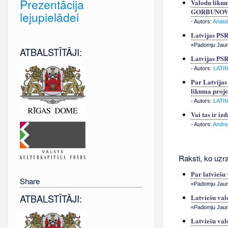
Prezentācija
Valodu likum
GORBUNOVA 
lejupielādei
- Autors:
Anato
Latvijas PSR
«Padomju Jauna
ATBALSTĪTĀJI:
Latvijas PSR
- Autors:
LATI
Par Latvijas
likuma proje
- Autors:
LATI
Vai tas ir iz
- Autors:
Andrej
Raksti, ko uzra
Par latviešu
Share
«Padomju Jauna
ATBALSTĪTĀJI:
Latviešu val
«Padomju Jauna
Latviešu val