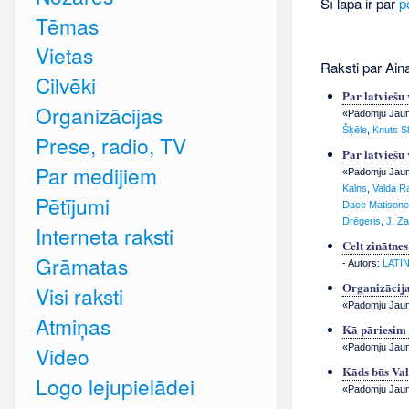
Šī lapa ir par
p
Tēmas
Vietas
Raksti par Ain
Cilvēki
Par latviešu
Organizācijas
«Padomju Jauna
Šķēle
,
Knuts S
Prese, radio, TV
Par latviešu
Par medijiem
«Padomju Jauna
Kalns
,
Valda R
Pētījumi
Dace Matisone
Drēgeris
,
J. Za
Interneta raksti
Celt zinātne
Grāmatas
- Autors:
LATI
Organizācija
Visi raksti
«Padomju Jauna
Atmiņas
Kā pāriesim 
«Padomju Jauna
Video
Kāds būs Va
Logo lejupielādei
«Padomju Jauna