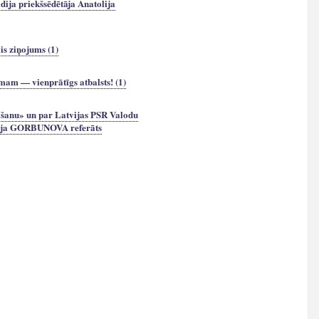
ija priekšsēdētāja Anatolija
s ziņojums (1)
am — vienprātīgs atbalsts! (1)
āšanu» un par Latvijas PSR Valodu
olija GORBUNOVA referāts