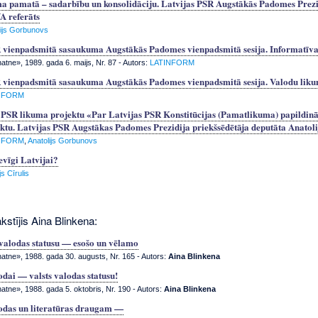
a pamatā – sadarbību un konsolidāciju. Latvijas PSR Augstākās Padomes Prezid
referāts
lijs Gorbunovs
 vienpadsmitā sasaukuma Augstākās Padomes vienpadsmitā sesija. Informatīvai
tne», 1989. gada 6. maijs, Nr. 87
- Autors:
LATINFORM
 vienpadsmitā sasaukuma Augstākās Padomes vienpadsmitā sesija. Valodu likum
NFORM
 PSR likuma projektu «Par Latvijas PSR Konstitūcijas (Pamatlikuma) papildin
ktu. Latvijas PSR Augstākas Padomes Prezidija priekšsēdētāja deputāta Anat
NFORM
,
Anatolijs Gorbunovs
devīgi Latvijai?
s Cīrulis
kstījis Aina Blinkena:
 valodas statusu — esošo un vēlamo
tne», 1988. gada 30. augusts, Nr. 165
- Autors:
Aina Blinkena
odai — valsts valodas statusu!
tne», 1988. gada 5. oktobris, Nr. 190
- Autors:
Aina Blinkena
odas un literatūras draugam —