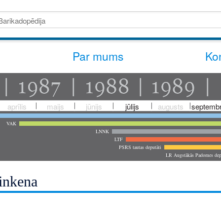
Par mums
Kon
aprīlis
maijs
jūnijs
jūlijs
augusts
septembr
VAK
LNNK
LTF
PSRS tautas deputāti
LR Augstākās Padomes dep
inkena