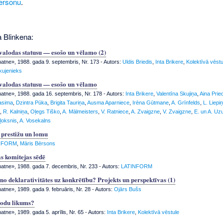
ersonu
.
a Blinkena:
 valodas statusu — esošo un vēlamo (2)
tne», 1988. gada 9. septembris, Nr. 173
- Autors:
Uldis Briedis
,
Inta Brikere
,
Kolektīvā vēstu
kujenieks
 valodas statusu — esošo un vēlamo
tne», 1988. gada 16. septembris, Nr. 178
- Autors:
Inta Brikere
,
Valentīna Skujiņa
,
Aina Prie
asima
,
Dzintra Pūka
,
Brigita Tauriņa
,
Ausma Aparniece
,
Irēna Gūtmane
,
A. Grīnfelds
,
L. Liepi
,
R. Kalniņa
,
Oļegs Tiško
,
A. Mālmeisters
,
V. Ratniece
,
A. Zvaigzne
,
V. Zvaigzne
,
E. un A. Uzu
ļoksnis
,
A. Vosekalns
s prestižu un lomu
NFORM
,
Māris Bērsons
s komitejas sēdē
tne», 1988. gada 7. decembris, Nr. 233
- Autors:
LATINFORM
no deklarativitātes uz konkrētību? Projekts un perspektīvas (1)
tne», 1989. gada 9. februāris, Nr. 28
- Autors:
Ojārs Bušs
lodu likums?
tne», 1989. gada 5. aprīlis, Nr. 65
- Autors:
Inta Brikere
,
Kolektīvā vēstule