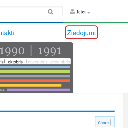
Ieiet
takti
Ziedojumi
is
oktobris
novembris
decembris
utāti
Share