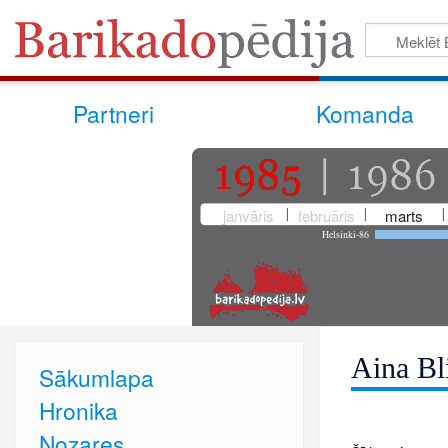
Partneri
Komanda
janvāris
februāris
marts
Helsinki-86
Aina Bl
Sākumlapa
Hronika
Nozares