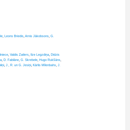
le
,
Leons Briedis
,
Arnis Jākobsons
,
G.
dniece
,
Valdis Zatlers
,
Ilze Legzdiņa
,
Didzis
ņa
,
D. Fablāne
,
G. Skrebele
,
Hugo Rukšāns
,
liņi
,
J., R. un G. Jesiņi
,
Kārlis Mīlenbahs
,
J.