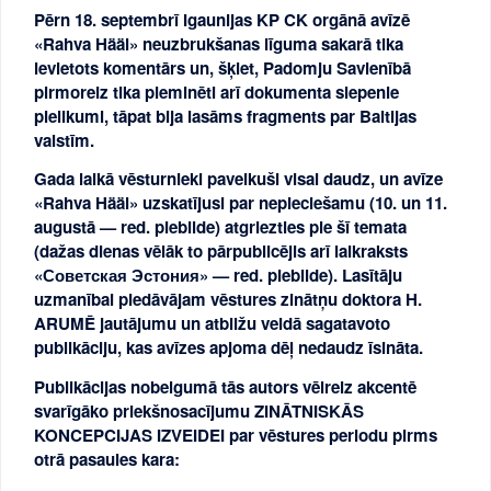
Pērn 18. septembrī Igaunijas KP CK orgānā avīzē
«Rahva Hääl» neuzbrukšanas līguma sakarā tika
ievietots komentārs un, šķiet, Padomju Savienībā
pirmoreiz tika pieminēti arī dokumenta slepenie
pielikumi, tāpat bija lasāms fragments par Baltijas
valstīm.
Gada laikā vēsturnieki paveikuši visai daudz, un avīze
«Rahva Hääl» uzskatījusi par nepieciešamu (10. un 11.
augustā — red. piebilde) atgriezties pie šī temata
(dažas dienas vēlāk to pārpublicējis arī laikraksts
«Советская Эстония» — red. piebilde). Lasītāju
uzmanībai piedāvājam vēstures zinātņu doktora H.
ARUMĒ jautājumu un atbilžu veidā sagatavoto
publikāciju, kas avīzes apjoma dēļ nedaudz īsināta.
Publikācijas nobeigumā tās autors vēlreiz akcentē
svarīgāko priekšnosacījumu ZINĀTNISKĀS
KONCEPCIJAS IZVEIDEI par vēstures periodu pirms
otrā pasaules kara: