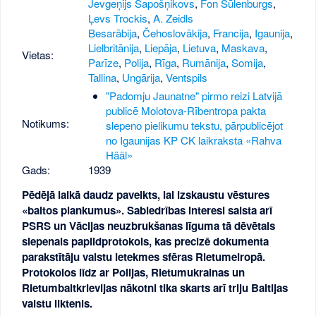
Jevgeņijs Šapošņikovs
,
Fon Šūlenburgs
,
Ļevs Trockis
,
A. Zeidls
Besarābija
,
Čehoslovākija
,
Francija
,
Igaunija
,
Lielbritānija
,
Liepāja
,
Lietuva
,
Maskava
,
Vietas:
Parīze
,
Polija
,
Rīga
,
Rumānija
,
Somija
,
Tallina
,
Ungārija
,
Ventspils
"Padomju Jaunatne" pirmo reizi Latvijā
publicē Molotova-Rībentropa pakta
Notikums:
slepeno pielikumu tekstu, pārpublicējot
no Igaunijas KP CK laikraksta «Rahva
Hääl»
Gads:
1939
Pēdējā laikā daudz paveikts, lai izskaustu vēstures
«baltos plankumus». Sabiedrības interesi saista arī
PSRS un Vācijas neuzbrukšanas līguma tā dēvētais
slepenais papildprotokols, kas precizē dokumenta
parakstītāju valstu ietekmes sfēras Rietumeiropā.
Protokolos līdz ar Polijas, Rietumukrainas un
Rietumbaltkrievijas nākotni tika skarts arī triju Baltijas
valstu liktenis.