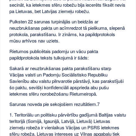
secināt, ka ietekmes sfēru robežu bija iecerēts fiksēt nevis
pa Lietuvas, bet Latvijas ziemeļu robežu.
Pulksten 22 sarunas turpinājās un beidzās ar
neuzbrukšanas pakta un acīmredzot tā pielikuma, slepenā
protokola, parakstīšanu. Ir zināms, ka papildprotokols
mūsu arhīvos nav uziets.
Rietumos publicētais padomju un vācu pakta
papildprotokola teksts tulkojumā ir šāds:
Sakarā ar neuzbrukšanas pakta parakstīšanu starp
Vācijas valsti un Padomju Sociālistisko Republiku
Savienību abu valstu pilnvarotie pārstāvji, kas parakstījuši
šo paktu, sevišķi konfidenciāli apsprieda abu pušu
ietekmes sfēru norobežošanu Rietumeiropā.
Sarunas noveda pie sekojošiem rezultātiem.7
1. Teritoriālu un politisku pārvērtību gadījumā Baltijas valstu
teritorijā (Somijā, Igaunijā, Latvijā, Lietuvā) Lietuvas
ziemeļu robeža ir vienlaikus Vācijas un PSRS ietekmes
sfēru robeža. Lietuvas intereses uz Viļņas apgabalu tiek