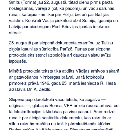
Smits (Torma) jau 22. augustā, tātad dienu pirms pakta
noslēgšanas, varēja ziņot, ka padomju un vācu sarunās
runa it kā bijusi «ne tikai par Poliju, bet arī par Baltijas
valstīm. Konkrēti Vācija piekritusi atzīt Somiju, Igauniju un
Latviju par piederīgām Pad. Krievijas īpašas ietekmes
sfērai».
25. augustā par slepenā dokumenta esamību uz Tallinu
ziņoja Igaunijas sūtniecība Parīzē. Runas par slepena
protokola eksistenci uzpeldēja arī daudzu valstu avīžu
lappusēs.
Minētā protokola teksts tika atklāts Vācijas arhīvos sakarā
ar gatavošanos Nirnbergas prāvai, un tā fotokopiju
pirmoreiz prāvā 1946. gada 25. martā iesniedza R. Hesa
aizstāvis Dr. A. Zeidls.
Slepena papildprotokola vācu teksts, kā apgalvo —
oriģināls —, glabājas Bonnā, VFR ārlietu resora arhīvā, bet
tā faksimilkopijas izklīdušas pa visu pasauli. Acīmredzot
runa ir par steigā sastādītu dokumentu, kas rakstīts ar
sliktu rakstāmmašīnu un tajā ir pārrakstīšanās kļūdas.
Rodas sajūta, it kā Molotovs un Ribentrops parakstījuši