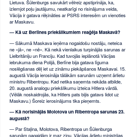
Lietuva. Šūlenburgs savukārt vēlreiz apstiprināja, ka,
izlemjot poļu jautājumu, neatkarīgi no risinājuma veida,
Vācija ir gatava rēķināties ar PSRS interesēm un vienoties
ar Maskavu.
— Kā uz Berlīnes priekšlikumiem reaģēja Maskavā?
— Sākumā Maskava ieņēma nogaidošu nostāju, neteica
ne «jā», ne «nē». Kā nekā vienlaikus turpinājās sarunas ar
Lielbritāniju un Franciju. Kad tuvojās ieplānotā Vācijas
iebrukuma diena Polijā, Berlīne bija gatava līguma
noslēgšanas dēļ iet uz zināmu piekāpšanos Maskavai. 15.
augustā Vācija ierosināja tālākām sarunām uzņemt ārlietu
ministru Ribentropu. Kad netika saņemta nekāda atbilde,
20. augustā analogu priekšlikumu izteica Hitlera vārdā.
(Vēlāk noskaidrojās, ka Hitlers pats bijis gatavs lidot uz
Maskavu.) Šoreiz ierosinājums tika pieņemts.
— Kā norisinājās Molotova un Ribentropa sarunas 23.
augustā?
— Par Staļina, Molotova, Ribentropa un Šūlenburga
sarunām pagaidām ir maz ziņu. Vācijas ārlietu ministrijas