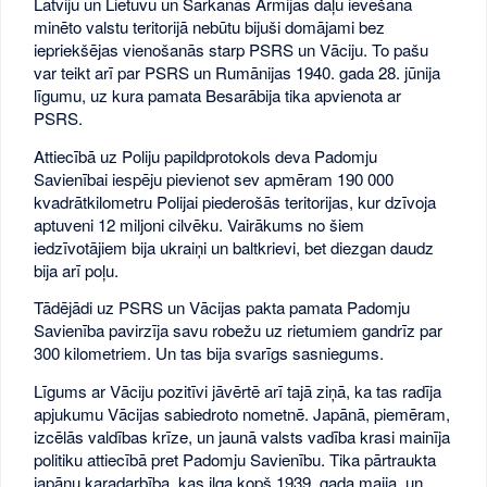
Latviju un Lietuvu un Sarkanās Armijas daļu ievešana
minēto valstu teritorijā nebūtu bijuši domājami bez
iepriekšējas vienošanās starp PSRS un Vāciju. To pašu
var teikt arī par PSRS un Rumānijas 1940. gada 28. jūnija
līgumu, uz kura pamata Besarābija tika apvienota ar
PSRS.
Attiecībā uz Poliju papildprotokols deva Padomju
Savienībai iespēju pievienot sev apmēram 190 000
kvadrātkilometru Polijai piederošās teritorijas, kur dzīvoja
aptuveni 12 miljoni cilvēku. Vairākums no šiem
iedzīvotājiem bija ukraiņi un baltkrievi, bet diezgan daudz
bija arī poļu.
Tādējādi uz PSRS un Vācijas pakta pamata Padomju
Savienība pavirzīja savu robežu uz rietumiem gandrīz par
300 kilometriem. Un tas bija svarīgs sasniegums.
Līgums ar Vāciju pozitīvi jāvērtē arī tajā ziņā, ka tas radīja
apjukumu Vācijas sabiedroto nometnē. Japānā, piemēram,
izcēlās valdības krīze, un jaunā valsts vadība krasi mainīja
politiku attiecībā pret Padomju Savienību. Tika pārtraukta
japāņu karadarbība, kas ilga kopš 1939. gada maija, un