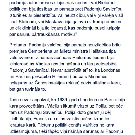
padomju autori preses slejās sāk spriest: vai Rietumu
politiķiem bija tiesības un pamats pret Padomju Savienību
izturēties ar piesardzību vai neuzticību, vai viņi varēja visā
ticēt Staļinam, vai Maskava bija gatava uz kompromisiem
un cik dibināti bija tie iegansti, kas padomju pusei kalpoja
par sarunu pārtraukšanas motīvu?
Protams, Padomju valdībai bija pamats neuzticēties britu
premjera Čemberlena un ārlietu ministra Halifaksa tipa
valstsvīriem. Zināmas aprindas Rietumos tiešām bija
ieinteresētas Vācijas nostiprināšanā un tās pretdarbībā
Padomju Savienībai. Nevar apstrīdēt arī to, ka Londonas
un Parīzes piekāpība Hitleram (tas pats Minhenes
nolīgums uz Čehoslovakijas rēķina) nevis attālināja karu,
bet gan tuvināja to.
Taču nevar apgalvot, ka 1939. gadā Londona un Parīze bija
kara provocētājas, Vāciju sākumā virzot uz Poliju, bet pēc
tam uz Padomju Savienību. Polijai doto garantiju dēļ
Lielbritānija, Francija un citas valstis pašas izrādītos
ierautas karā. Rietumu politiķi centās vairīties no kara
uzliesmojuma, tieši tāpēc viņi risināja sarunas ar Padomju