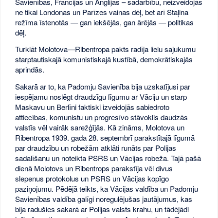
Savienības, Francijas un Anglijas – sadarbību, neizveidojās
ne tikai Londonas un Parīzes vainas dēļ, bet arī Staļina
režīma īstenotās — gan iekšējās, gan ārējās — politikas
dēļ.
Turklāt Molotova—Ribentropa pakts radīja lielu sajukumu
starptautiskajā komunistiskajā kustībā, demokrātiskajās
aprindās.
Sakarā ar to, ka Padomju Savienība bija uzskatījusi par
iespējamu noslēgt draudzīgu līgumu ar Vāciju un starp
Maskavu un Berlīni faktiski izveidojās sabiedroto
attiecības, komunistu un progresīvo stāvoklis daudzās
valstīs vēl vairāk sarežģījās. Kā zināms, Molotova un
Ribentropa 1939. gada 28. septembrī parakstītajā līgumā
par draudzību un robežām atklāti runāts par Polijas
sadalīšanu un noteikta PSRS un Vācijas robeža. Tajā pašā
dienā Molotovs un Ribentrops parakstīja vēl divus
slepenus protokolus un PSRS un Vācijas kopīgo
paziņojumu. Pēdējā teikts, ka Vācijas valdība un Padomju
Savienības valdība galīgi noregulējušas jautājumus, kas
bija radušies sakarā ar Polijas valsts krahu, un tādējādi