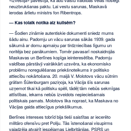
«Izvestija» pavēstīja, ka abu valstu valdības vēlas noslēgt
neuzbrukšanas paktu. Lai vestu sarunas, Maskavā
ierodas ārlietu ministrs fon Ribentrops.
— Kas tolaik notika aiz kulisēm?
— Šodien zināmie autentiskie dokumenti sniedz mums
šādu ainu. Padomju un vācu sarunas sākās 1939. gada
sākumā ar domu apmaiņu par tirdzniecības līgumu un
noritēja bez panākumiem. Tomēr pavasarī noskaidrojās
Maskavas un Berlīnes kopīga ieinteresētība. Padomju
valdības pārstāvji vairākkārt uzsvēra, ka ekonomisko
problēmu noregulēšanas priekšnoteikums ir politisko
attiecību nokārtošana. 20. maijā V. Molotovs vācu sūtnim
grāfam Šūlenburgam paziņoja, ka Vācija šīs sarunas
uzņemot tikai kā politisku spēli, tādēļ tām nebūs sekmīgas
attīstības, iekams nebūs izveidots nepieciešamais
politiskais pamats. Molotovs lika noprast, ka Maskava no
Vācijas gaida attiecīgus priekšlikumus.
Berlīnes intereses tobrīd bija tieši saistītas ar iecerēto
militāro ofensīvu pret Poliju. Tās īstenošanai visupirms
vajadzēja atvairīt iespējamas Lielbritānijas, PSRS un