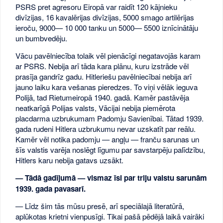
PSRS pret agresoru Eiropā var raidīt 120 kājnieku
divīzijas, 16 kavalērijas divīzijas, 5000 smago artilērijas
ieroču, 9000— 10 000 tanku un 5000— 5500 iznīcinātāju
un bumbvedēju.
Vācu pavēlniecība tolaik vēl pienācīgi negatavojās karam
ar PSRS. Nebija arī tāda kara plānu, kuru izstrāde vēl
prasīja gandrīz gadu. Hitleriešu pavēlniecībai nebija arī
jauno laiku kara vešanas pieredzes. To viņi vēlāk ieguva
Polijā, tad Rietumeiropā 1940. gadā. Kamēr pastāvēja
neatkarīgā Polijas valsts, Vācijai nebija piemērota
placdarma uzbrukumam Padomju Savienībai. Tātad 1939.
gada rudeni Hitlera uzbrukumu nevar uzskatīt par reālu.
Kamēr vēl notika padomju — angļu — franču sarunas un
šīs valstis varēja noslēgt līgumu par savstarpēju palīdzību,
Hitlers karu nebija gatavs uzsākt.
— Tādā gadījumā — vismaz īsi par triju valstu sarunām
1939. gada pavasarī.
— Līdz šim tās mūsu presē, arī speciālajā literatūrā,
aplūkotas krietni vienpusīgi. Tikai pašā pēdējā laikā vairāki