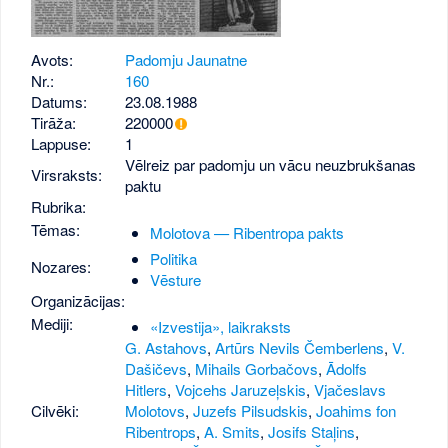
Avots:
Padomju Jaunatne
Nr.:
160
Datums:
23.08.1988
Tirāža:
220000
Lappuse:
1
Vēlreiz par padomju un vācu neuzbrukšanas
Virsraksts:
paktu
Rubrika:
Tēmas:
Molotova — Ribentropa pakts
Politika
Nozares:
Vēsture
Organizācijas:
Mediji:
«Izvestija», laikraksts
G. Astahovs
,
Artūrs Nevils Čemberlens
,
V.
Dašičevs
,
Mihails Gorbačovs
,
Ādolfs
Hitlers
,
Vojcehs Jaruzeļskis
,
Vjačeslavs
Cilvēki:
Molotovs
,
Juzefs Pilsudskis
,
Joahims fon
Ribentrops
,
A. Smits
,
Josifs Staļins
,