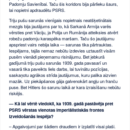
Padomju Savienībai. Taču šis koridors bija pārlieku šaurs,
lai nopietni apdraudētu PSRS.
Triju pušu sarunās vienīgais nopietnais neatšķetinātais
mezgls bija jautājums par to, kā Sarkanā Armija varēs
vērsties pret Vāciju, ja Polija un Rumānija atteiksies atvērt
robežu padomju karaspēka maršam. Taču šo jautājumu
apspriest vairs nebija laika — sarunas tika pārtrauktas.
Iespējams, tajās nemaz nebūtu izdevies uztaustīt visām
pusēm vienādi pieņemamu risinājumu. Bet jebkurā
gadījumā triju pušu sarunās 1939. gada pavasarī un
vasarā tika paveikts liels darbs, lai tuvinātu pozīcijas,
saskaņotu agrākos strīda jautājumus, kuru palika aizvien
mazāk. Uz piekāpšanos gāja galvenokārt angļu un franču
puse. Bet Hitlers šo sarunu laikā ar kara izraisīšanu nebūtu
riskējis.
— Kā lai vērtē viedokli, ka 1939. gadā pastāvēja pret
PSRS vērstas vienotas imperiālistiskās frontes
izveidošanās iespēja?
– Apgalvojumi par šādiem draudiem ir izplatīti visai plaši.