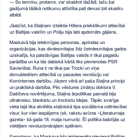
— Šo terminu, protams, var skaidrot dažādi, taču šai
gadījumā tālākā notikumu attīstība pati devusi ļoti skaidru
atbildi.
Jāatzīst, ka Staļinam izteiktie Hitlera priekšlikumi attiecībā
uz Baltijas valstīm un Poliju bija labi apdomāts gājiens.
Maskavā bija ietekmīgas personas, aprindas un
organizācijas, kas divdesmitajos līdz četrdesmitajos gados
uzskatīja, ka patstāvīgas Baltijas valstis ir tikai pagaidu
parādība un ka tās dabiskā kārtā tiks pievienotas PSR
Savienībai. Runa ir ne tikai par Trocki un viņa
domubiedriem attiecībā uz pasaules revolūciju vai
Kominternes darbību. Jāņem vērā arī paša Staļina principi
un praktiskā darbība. Pēc vēstures zinātņu doktora V.
Dašičeva novērtējuma, Staļina ārpolitikas pamatā bija
ultrakreiso, blankistu un trockistu idejas. Tāpēc svarīga
vieta tajā tika atvēlēta staļiniskā tipa sociālisma celtniecībai
visur, kur vien iespējams (sk. rakstu avīzes «Ļiteraturnaja
gazeta» šā gada 18. maija numurā). Šī politika balstījās uz
vietējiem revolucionārajiem spēkiem.
Saprotams, ka Maskava bija ieinteresēta pievienot Baltijas