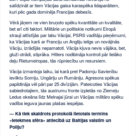
salīdzināt ar tiem Vācijas gaisa karaspēka lidaparātiem,
kuri pēc gada dominēja Francijas debesīs.
Vērā jāņem ne vien bruņoto spēku kvantitāte un kvalitāte,
bet arī citi faktori. Militārie un politiskie notikumi Eiropā
strauji attīstījās par labu Vācijai, PSRS vadītāju pieņēmumi,
ka Vācijas karš ar Franciju un Angliju ieilgs un novājinās
Vāciju, izrādījās nepamatoti. Vācija kļuva nevis vājāka, bet,
gluži otrādi, stiprāka. Hitlers nodibināja kontroli pār lielāko
daļu Rietumeiropas, tās rūpniecību un resursiem.
Vācija izmantoja laiku, lai karā pret Padomju Savienību
ievilktu Somiju, Ungāriju un Rumāniju. Agresora spēkus
papildināja vēl pāri par 25 divīzijām. Pateicoties Vācijas
sabiedrotajiem, tās austrumu fronte izpletās no Ziemeļu
Ledus okeāna līdz Melnajai jūrai un Vācijas militāro spēku
vadība ieguva jaunas plašas iespējas.
— Kā tiek skaidrots protokolā lietotais termins
«ietekmes sfēra» attiecībā uz Baltijas valstīm un
Poliju?