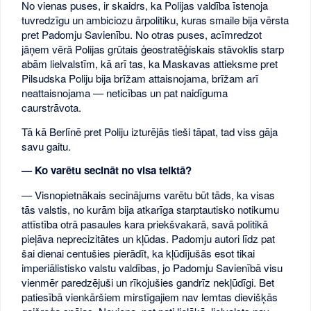
No vienas puses, ir skaidrs, ka Polijas valdība īstenoja
tuvredzīgu un ambiciozu ārpolitiku, kuras smaile bija vērsta
pret Padomju Savienību. No otras puses, acīmredzot
jāņem vērā Polijas grūtais ģeostratēģiskais stāvoklis starp
abām lielvalstīm, kā arī tas, ka Maskavas attieksme pret
Pilsudska Poliju bija brīžam attaisnojama, brīžam arī
neattaisnojama — neticības un pat naidīguma
caurstrāvota.
Tā kā Berlīnē pret Poliju izturējās tieši tāpat, tad viss gāja
savu gaitu.
— Ko varētu secināt no visa teiktā?
— Visnopietnākais secinājums varētu būt tāds, ka visas
tās valstis, no kurām bija atkarīga starptautisko notikumu
attīstība otrā pasaules kara priekšvakarā, savā politikā
pieļāva neprecizitātes un kļūdas. Padomju autori līdz pat
šai dienai centušies pierādīt, ka kļūdījušās esot tikai
imperiālistisko valstu valdības, jo Padomju Savienībā visu
vienmēr paredzējuši un rīkojušies gandrīz nekļūdīgi. Bet
patiesībā vienkāršiem mirstīgajiem nav lemtas dievišķās