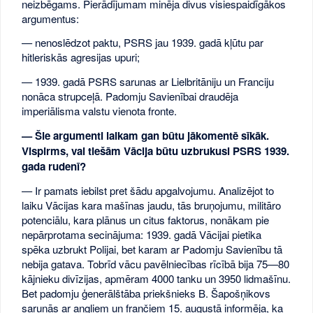
neizbēgams. Pierādījumam minēja divus visiespaidīgākos
argumentus:
— nenoslēdzot paktu, PSRS jau 1939. gadā kļūtu par
hitleriskās agresijas upuri;
— 1939. gadā PSRS sarunas ar Lielbritāniju un Franciju
nonāca strupceļā. Padomju Savienībai draudēja
imperiālisma valstu vienota fronte.
— Šie argumenti laikam gan būtu jākomentē sīkāk.
Vispirms, vai tiešām Vācija būtu uzbrukusi PSRS 1939.
gada rudenī?
— Ir pamats iebilst pret šādu apgalvojumu. Analizējot to
laiku Vācijas kara mašīnas jaudu, tās bruņojumu, militāro
potenciālu, kara plānus un citus faktorus, nonākam pie
nepārprotama secinājuma: 1939. gadā Vācijai pietika
spēka uzbrukt Polijai, bet karam ar Padomju Savienību tā
nebija gatava. Tobrīd vācu pavēlniecības rīcībā bija 75—80
kājnieku divīzijas, apmēram 4000 tanku un 3950 lidmašīnu.
Bet padomju ģenerālštāba priekšnieks B. Šapošņikovs
sarunās ar angļiem un frančiem 15. augustā informēja, ka