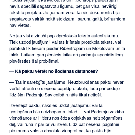
nevis speciāli sagatavotu līgumu, bet gan visai nevērīgi
rakstītu projektu. Ja ņemam vērā, ka šis dokuments bija
sagatavots vairāk nekā steidzami, sarunu gaitā, brīnumiem
nav vietas.
Ne jau visi atzinuši papildprotokola teksta autentiskumu.
Tiek uzdoti jautājumi, vai tas ir īstais protokola teksts, vai
paraksti tik tiešām pieder Ribentropam un Molotovam un tā
tālāk. Laikam gan pienācis laiks arī padomju speciālistiem
pievērsties šai problēmai.
— Kā paktu vērtēt no šodienas distances?
— Tas ir sarežģīts jautājums. Neuzbrukšanas paktu nevar
vērtēt atrauti no slepenā papildprotokola, taču par pēdējo
līdz šim Padomju Savienībā runāts tikai netieši.
Izvērtējot paktu, nāksies uzdot jautājumu: vai tā
noslēgšana bija neizbēgama, tātad — vai Padomju valdība
vienošanos ar Hitleru noslēdza objektīvas neizbēgamības
dēļ, vai runa ir par brīvu izvēli. Līdz pat nesenai pagātnei
pie mums valdīja absolūta vienprātība, ka pakts bijis