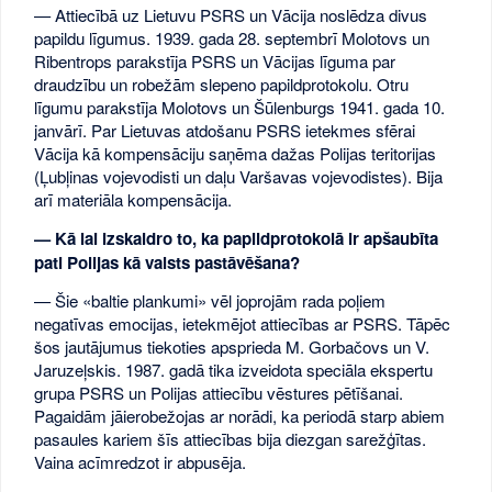
— Attiecībā uz Lietuvu PSRS un Vācija noslēdza divus
papildu līgumus. 1939. gada 28. septembrī Molotovs un
Ribentrops parakstīja PSRS un Vācijas līguma par
draudzību un robežām slepeno papildprotokolu. Otru
līgumu parakstīja Molotovs un Šūlenburgs 1941. gada 10.
janvārī. Par Lietuvas atdošanu PSRS ietekmes sfērai
Vācija kā kompensāciju saņēma dažas Polijas teritorijas
(Ļubļinas vojevodisti un daļu Varšavas vojevodistes). Bija
arī materiāla kompensācija.
— Kā lai izskaidro to, ka papildprotokolā ir apšaubīta
pati Polijas kā valsts pastāvēšana?
— Šie «baltie plankumi» vēl joprojām rada poļiem
negatīvas emocijas, ietekmējot attiecības ar PSRS. Tāpēc
šos jautājumus tiekoties apsprieda M. Gorbačovs un V.
Jaruzeļskis. 1987. gadā tika izveidota speciāla ekspertu
grupa PSRS un Polijas attiecību vēstures pētīšanai.
Pagaidām jāierobežojas ar norādi, ka periodā starp abiem
pasaules kariem šīs attiecības bija diezgan sarežģītas.
Vaina acīmredzot ir abpusēja.