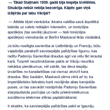
— Tātad Staļinam 1939. gadā bija iespēja izvēlēties.
Situācija nebūt nebija bezcerīga. Kāpēc gan viņš
izšķīrās par labu Vācijai?
— Atbilde šķiet vienkārša: ikkatra valdība savā ārpolitikā
balstās uz valsts reālajām interesēm, un toreizējos
apstākļos (tas sevišķi jāuzsver — tieši toreizējos
apstākļos) vienošanās ar Berlīni Maskavai likās vislabākā.
Ja būtu noslēgta savienība ar Lielbritāniju un Franciju, būtu
vajadzējis parakstīt savstarpējās palīdzības līgumu, kas
radītu Padomju Savienībai draudus agri vai vēlu tikt ierautai
karā. Turpretī neuzbrukšanas pakts ar Vāciju neuzlika
nekādus pienākumus, vēl vairāk, tas deva iespēju
izvairīties no karadarbības vai vismaz atvirzīt kara
draudus. Bez šaubām, Maskavā ņēma vērā arī to, ka
imperiālistisko lielvalstu karš novājinās abas karojošās
puses, un tas savukārt nostiprinās Padomju Savienības
starptautiskās pozīcijas un radīs priekšnoteikumus
sociālisma ietekmes sfēras paplašināšanai.
Ir skaidrs, ka savstarpējās palīdzības pakti ar Igauniju,