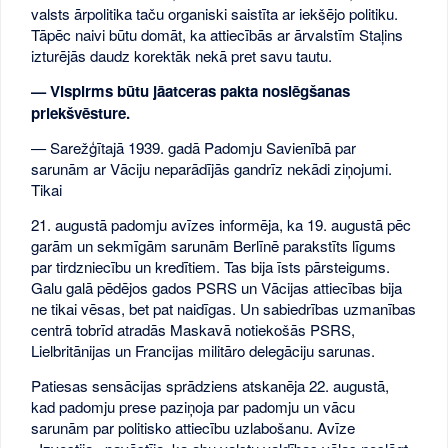
valsts ārpolitika taču organiski saistīta ar iekšējo politiku.
Tāpēc naivi būtu domāt, ka attiecībās ar ārvalstīm Staļins
izturējās daudz korektāk nekā pret savu tautu.
— Vispirms būtu jāatceras pakta noslēgšanas
priekšvēsture.
— Sarežģītajā 1939. gadā Padomju Savienībā par
sarunām ar Vāciju neparādījās gandrīz nekādi ziņojumi.
Tikai
21. augustā padomju avīzes informēja, ka 19. augustā pēc
garām un sekmīgām sarunām Berlīnē parakstīts līgums
par tirdzniecību un kredītiem. Tas bija īsts pārsteigums.
Galu galā pēdējos gados PSRS un Vācijas attiecības bija
ne tikai vēsas, bet pat naidīgas. Un sabiedrības uzmanības
centrā tobrīd atradās Maskavā notiekošās PSRS,
Lielbritānijas un Francijas militāro delegāciju sarunas.
Patiesas sensācijas sprādziens atskanēja 22. augustā,
kad padomju prese paziņoja par padomju un vācu
sarunām par politisko attiecību uzlabošanu. Avīze