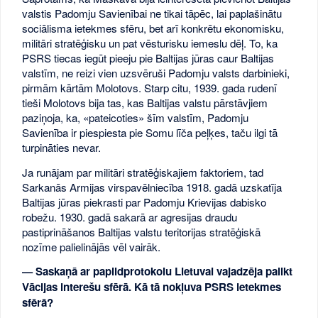
valstis Padomju Savienībai ne tikai tāpēc, lai paplašinātu
sociālisma ietekmes sfēru, bet arī konkrētu ekonomisku,
militāri stratēģisku un pat vēsturisku iemeslu dēļ. To, ka
PSRS tiecas iegūt pieeju pie Baltijas jūras caur Baltijas
valstīm, ne reizi vien uzsvēruši Padomju valsts darbinieki,
pirmām kārtām Molotovs. Starp citu, 1939. gada rudenī
tieši Molotovs bija tas, kas Baltijas valstu pārstāvjiem
paziņoja, ka, «pateicoties» šīm valstīm, Padomju
Savienība ir piespiesta pie Somu līča peļķes, taču ilgi tā
turpināties nevar.
Ja runājam par militāri stratēģiskajiem faktoriem, tad
Sarkanās Armijas virspavēlniecība 1918. gadā uzskatīja
Baltijas jūras piekrasti par Padomju Krievijas dabisko
robežu. 1930. gadā sakarā ar agresijas draudu
pastiprināšanos Baltijas valstu teritorijas stratēģiskā
nozīme palielinājās vēl vairāk.
— Saskaņā ar papildprotokolu Lietuvai vajadzēja palikt
Vācijas interešu sfērā. Kā tā nokļuva PSRS ietekmes
sfērā?