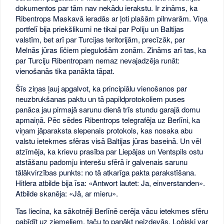
dokumentos par tām nav nekādu ierakstu. Ir zināms, ka
Ribentrops Maskavā ieradās ar ļoti plašām pilnvarām. Viņa
portfelī bija priekšlikumi ne tikai par Poliju un Baltijas
valstīm, bet arī par Turcijas teritorijām, precīzāk, par
Melnās jūras līčiem piegulošām zonām. Zināms arī tas, ka
par Turciju Ribentropam nemaz nevajadzēja runāt:
vienošanās tika panākta tāpat.
Šīs ziņas ļauj apgalvot, ka principiālu vienošanos par
neuzbrukšanas paktu un tā papildprotokoliem puses
panāca jau pirmajā sarunu dienā trīs stundu garajā domu
apmaiņā. Pēc sēdes Ribentrops telegrafēja uz Berlīni, ka
viņam jāparaksta slepenais protokols, kas nosaka abu
valstu ietekmes sfēras visā Baltijas jūras baseinā. Un vēl
atzīmēja, ka krievu prasība par Liepājas un Ventspils ostu
atstāšanu padomju interešu sfērā ir galvenais sarunu
tālākvirzības punkts: no tā atkarīga pakta parakstīšana.
Hitlera atbilde bija īsa: «Antwort lautet: Ja, einverstanden».
Atbilde skanēja: «Jā, ar mieru».
Tas liecina, ka sākotnēji Berlīnē cerēja vācu ietekmes sfēru
pabīdīt uz ziemeļiem, taču to panākt neizdevās. Loģiski var