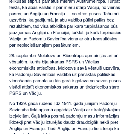
ielikušas stiprus pamatus mieram Austrumeiropā. Turpat
teikts, ka abas valstis ir par mieru starp Vāciju, no vienas
puses, un Angliju un Franciju — no otras puses. Taču arī
uzsvērts, ka gadījumā, ja abu valdību pūliņi paliks bez
rezultātiem, tad visa atbildība par kara turpināšanos būs
jāuzņemas Anglijai un Francijai, turklāt, ja karš turpināsies,
Vācija un Padomju Savienība viena ar otru konsultēsies
par nepieciešamajiem pasākumiem.
28. septembrī Molotovs un Ribentrops apmainījās arī ar
vēstulēm, kurās bija skartas PSRS un Vācijas
ekonomiskās attiecības. Molotovs savā vēstulē uzsvēra,
ka Padomju Savienības valdība uz panāktās politiskās
vienošanās pamata un tās garā ir gatava no savas puses
visādi attīstīt ekonomiskos sakarus un tirdzniecību starp
PSRS un Vāciju.
No 1939. gada rudens līdz 1941. gada jūnijam Padomju
Savienība lielā apjomā apgādāja Vāciju ar stratēģiskajām
izejvielām. Šajā laika posmā padomju masu informācijas
līdzekļi pret Vāciju izturējās daudz draudzīgāk nekā pret
Angliju un Franciju. Tieši Angliju un Franciju tie iztēloja kā