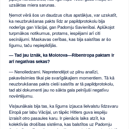
uzsāktas miera sarunas.
Ņemot vērā šos un daudzus citus apstākļus, var uzskatīt,
ka neuzbrukšanas pakts līdz ar papildprotokolu bija
noderīgs gan Vācijai, gan Padomju Savienībai. Aplūkojot
turpmākos notikumus, protams, iespējami arī citi
secinājumi. Maskavas cerības, kas bija saistītas ar šo
līgumu, taču nepiepildījās.
— Tad jau iznāk, ka Molotova—Ribentropa paktam ir
arī negatīvas sekas?
— Nenoliedzami. Nepretendējot uz pilnu analīzi,
pakavēsimies tikai pie svarīgākajiem momentiem. Tā kā
neuzbrukšanas pakts cieši saistīts ar tā papildprotokolu,
tad abi dokumenti jau no sākta gala pelnījuši negatīvu
novērtējumu.
Visļaunākais bija tas, ka līgums izjauca lielvalstu līdzsvaru
Eiropā par labu Vācijai, un tāpēc Hitlers guva iespēju
izraisīt otro pasaules karu. Ir pienācis laiks atzīt, ka
kolektīvās drošības sistēma, kas balstītos uz Padomju