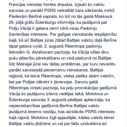
Francijas vienotas frontes draudus, izjaukt šo valstu
sarunas un panākt PSRS neitralitāti kara sākšanās mirklī.
Piedevām Berlīnē saprata, ko īsti no tās gaida Maskavā.
29. jūlijā grāfu Šūlenburgu informēja, ka jautājumā par
Poliju Vācija ir gatava ņemt vērā visas Padomju
Savienības intereses. Par galīgas vienošanās iespējamību
šajā, kā arī Baltijas jūras (tātad Baltijas valstu) daļā Berlīne
tāpat gatava runāt. 2. augustā Ribentrops padomju
lietvedim G. Astahovam paziņoja, ka Vācija vēlas divu
pušu attiecību pārskatīšanu un visā plašumā no Baltijas
līdz Melnajai jūrai nav tādas problēmas, par kuru nevarētu
panākt savstarpēji pieņemamu vienošanos. Baltijas
reģionā, kā teicis Ribentrops, vietas pietiks abām valstīm,
bet par Polijas nākotni ir jāvienojas. Sarunu gaitā
Ribentrops ciniski paziņoja, ka poļu provokācijas gadījumā
Vācija šo jautājumu izlems nedējas laikā. Molotova un
Šūlenburga sarunās 3. augustā pēdējais apliecināja, ka
nepieciešamības gadījumā Berlīne Baltijas valstu
jautājumā ieņems nostāju, kas aizstāvēs PSRS intereses
šajā rajonā. Molotovs žigli apjautājās, kādas valstis ietver
Baltijas valstu jēdziens un vai par tādu uzskatāma arī