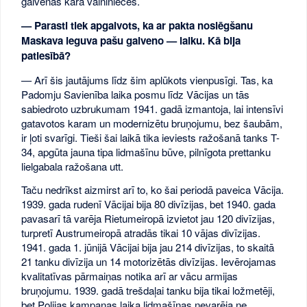
galvenās kara vaininieces.
— Parasti tiek apgalvots, ka ar pakta noslēgšanu
Maskava ieguva pašu galveno — laiku. Kā bija
patiesībā?
— Arī šis jautājums līdz šim aplūkots vienpusīgi. Tas, ka
Padomju Savienība laika posmu līdz Vācijas un tās
sabiedroto uzbrukumam 1941. gadā izmantoja, lai intensīvi
gatavotos karam un modernizētu bruņojumu, bez šaubām,
ir ļoti svarīgi. Tieši šai laikā tika ieviests ražošanā tanks T-
34, apgūta jauna tipa lidmašīnu būve, pilnīgota prettanku
lielgabala ražošana utt.
Taču nedrīkst aizmirst arī to, ko šai periodā paveica Vācija.
1939. gada rudenī Vācijai bija 80 divīzijas, bet 1940. gada
pavasarī tā varēja Rietumeiropā izvietot jau 120 divīzijas,
turpretī Austrumeiropā atradās tikai 10 vājas divīzijas.
1941. gada 1. jūnijā Vācijai bija jau 214 divīzijas, to skaitā
21 tanku divīzija un 14 motorizētās divīzijas. Ievērojamas
kvalitatīvas pārmaiņas notika arī ar vācu armijas
bruņojumu. 1939. gadā trešdaļai tanku bija tikai ložmetēji,
bet Polijas kampaņas laika lidmašīnas nevarēja ne