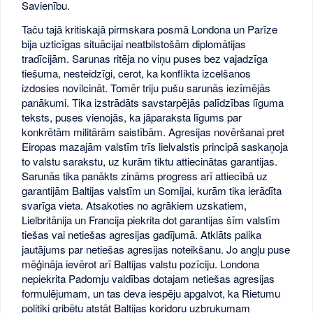
Savienību.
Taču tajā kritiskajā pirmskara posmā Londona un Parīze
bija uzticīgas situācijai neatbilstošām diplomātijas
tradīcijām. Sarunas ritēja no viņu puses bez vajadzīga
tiešuma, nesteidzīgi, cerot, ka konflikta izcelšanos
izdosies novilcināt. Tomēr triju pušu sarunās iezīmējās
panākumi. Tika izstrādāts savstarpējās palīdzības līguma
teksts, puses vienojās, ka jāparaksta līgums par
konkrētām militārām saistībām. Agresijas novēršanai pret
Eiropas mazajām valstīm trīs lielvalstis principā saskaņoja
to valstu sarakstu, uz kurām tiktu attiecinātas garantijas.
Sarunās tika panākts zināms progress arī attiecībā uz
garantijām Baltijas valstīm un Somijai, kurām tika ierādīta
svarīga vieta. Atsakoties no agrākiem uzskatiem,
Lielbritānija un Francija piekrita dot garantijas šīm valstīm
tiešas vai netiešas agresijas gadījumā. Atklāts palika
jautājums par netiešas agresijas noteikšanu. Jo angļu puse
mēģināja ievērot arī Baltijas valstu pozīciju. Londona
nepiekrita Padomju valdības dotajam netiešas agresijas
formulējumam, un tas deva iespēju apgalvot, ka Rietumu
politiķi gribētu atstāt Baltijas koridoru uzbrukumam