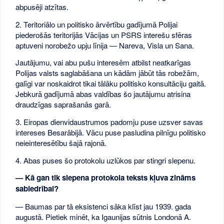
abpusēji atzītas.
2. Teritoriālo un politisko ārvērtību gadījumā Polijai
piederošās teritorijās Vācijas un PSRS interešu sfēras
aptuveni norobežo upju līnija — Nareva, Visla un Sana.
Jautājumu, vai abu pušu interesēm atbilst neatkarīgas
Polijas valsts saglabāšana un kādām jābūt tās robežām,
galīgi var noskaidrot tikai tālāku politisko konsultāciju gaitā.
Jebkurā gadījumā abas valdības šo jautājumu atrisina
draudzīgas saprašanās garā.
3. Eiropas dienvidaustrumos padomju puse uzsver savas
intereses Besarābijā. Vācu puse pasludina pilnīgu politisko
neieinteresētību šajā rajonā.
4. Abas puses šo protokolu uzlūkos par stingri slepenu.
— Kā gan tik slepena protokola teksts kļuva zināms
sabiedrībai?
— Baumas par tā eksistenci sāka klīst jau 1939. gada
augustā. Pietiek minēt, ka Igaunijas sūtnis Londonā A.