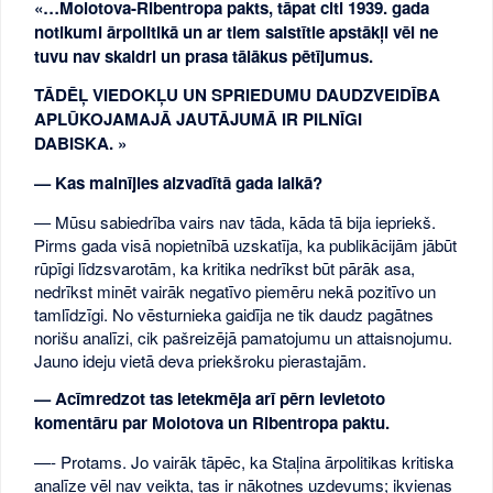
«…Molotova-Ribentropa pakts, tāpat citi 1939. gada
notikumi ārpolitikā un ar tiem saistītie apstākļi vēl ne
tuvu nav skaidri un prasa tālākus pētījumus.
TĀDĒĻ VIEDOKĻU UN SPRIEDUMU DAUDZVEIDĪBA
APLŪKOJAMAJĀ JAUTĀJUMĀ IR PILNĪGI
DABISKA. »
— Kas mainījies aizvadītā gada laikā?
— Mūsu sabiedrība vairs nav tāda, kāda tā bija iepriekš.
Pirms gada visā nopietnībā uzskatīja, ka publikācijām jābūt
rūpīgi līdzsvarotām, ka kritika nedrīkst būt pārāk asa,
nedrīkst minēt vairāk negatīvo piemēru nekā pozitīvo un
tamlīdzīgi. No vēsturnieka gaidīja ne tik daudz pagātnes
norišu analīzi, cik pašreizējā pamatojumu un attaisnojumu.
Jauno ideju vietā deva priekšroku pierastajām.
— Acīmredzot tas ietekmēja arī pērn ievietoto
komentāru par Molotova un Ribentropa paktu.
—- Protams. Jo vairāk tāpēc, ka Staļina ārpolitikas kritiska
analīze vēl nav veikta, tas ir nākotnes uzdevums; ikvienas