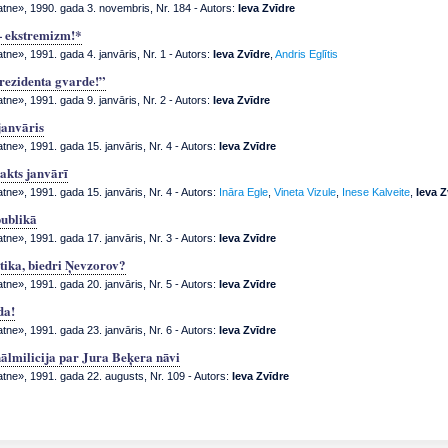
atne», 1990. gada 3. novembris, Nr. 184
- Autors:
Ieva Zvīdre
 ekstremizm!*
tne», 1991. gada 4. janvāris, Nr. 1
- Autors:
Ieva Zvīdre
,
Andris Eglītis
rezidenta gvarde!”
tne», 1991. gada 9. janvāris, Nr. 2
- Autors:
Ieva Zvīdre
janvāris
tne», 1991. gada 15. janvāris, Nr. 4
- Autors:
Ieva Zvīdre
akts janvārī
tne», 1991. gada 15. janvāris, Nr. 4
- Autors:
Ināra Egle
,
Vineta Vizule
,
Inese Kalveite
,
Ieva Z
publikā
tne», 1991. gada 17. janvāris, Nr. 3
- Autors:
Ieva Zvīdre
otika, biedri Ņevzorov?
tne», 1991. gada 20. janvāris, Nr. 5
- Autors:
Ieva Zvīdre
da!
tne», 1991. gada 23. janvāris, Nr. 6
- Autors:
Ieva Zvīdre
ālmilicija par Jura Beķera nāvi
atne», 1991. gada 22. augusts, Nr. 109
- Autors:
Ieva Zvīdre