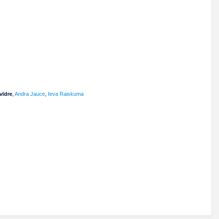
vīdre
,
Andra Jauce
,
Ieva Raiskuma