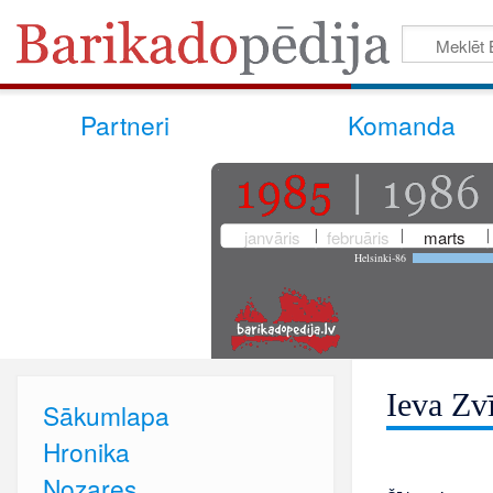
Partneri
Komanda
janvāris
februāris
marts
Helsinki-86
Ieva Zv
Sākumlapa
Hronika
Nozares