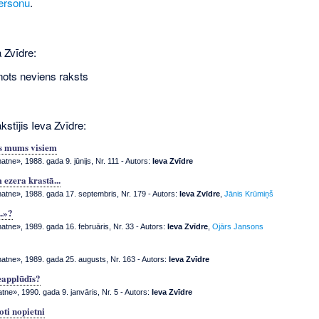
ersonu
.
 Zvīdre:
nots neviens raksts
kstījis Ieva Zvīdre:
gs mums visiem
tne», 1988. gada 9. jūnijs, Nr. 111
- Autors:
Ieva Zvīdre
 ezera krastā...
tne», 1988. gada 17. septembris, Nr. 179
- Autors:
Ieva Zvīdre
,
Jānis Krūmiņš
..»?
tne», 1989. gada 16. februāris, Nr. 33
- Autors:
Ieva Zvīdre
,
Ojārs Jansons
tne», 1989. gada 25. augusts, Nr. 163
- Autors:
Ieva Zvīdre
eapplūdīs?
tne», 1990. gada 9. janvāris, Nr. 5
- Autors:
Ieva Zvīdre
ļoti nopietni