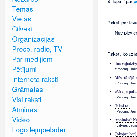
Šī lapa ir par
p
Tēmas
Vietas
Raksti par Ieva
Cilvēki
Nav pievie
Organizācijas
Prese, radio, TV
Raksti, ko uzra
Par medijiem
Tas vajadzī
Pētījumi
«Padomju Jauna
Interneta raksti
Mēs stāvējām
«Padomju Jauna
Grāmatas
«Vox populi.
Visi raksti
«Padomju Jauna
Tikai tā!
Atmiņas
«Padomju Jauna
Video
Applūdīs? N
«Latvijas Jauna
Logo lejupielādei
Jokojot, bet 