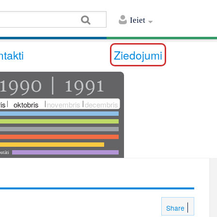
Ieiet
takti
Ziedojumi
is
oktobris
novembris
decembris
utāti
Share