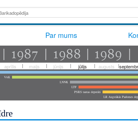
Par mums
Kon
aprīlis
maijs
jūnijs
jūlijs
augusts
septembr
VAK
LNNK
LTF
PSRS tautas deputāti
LR Augstākās Padomes dep
īdre