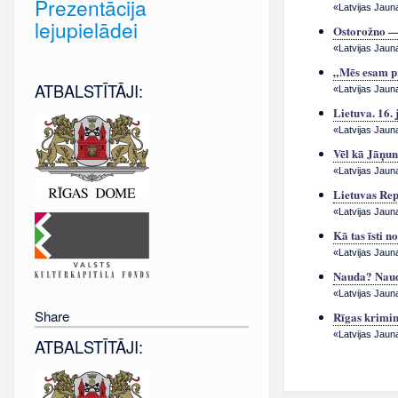
Prezentācija
«Latvijas Jaun
lejupielādei
Ostorožno —
«Latvijas Jauna
„Mēs esam p
ATBALSTĪTĀJI:
«Latvijas Jauna
Lietuva. 16. 
«Latvijas Jauna
Vēl kā Jāņun
«Latvijas Jauna
Lietuvas Re
«Latvijas Jauna
Kā tas īsti n
«Latvijas Jauna
Nauda? Nau
«Latvijas Jauna
Share
Rīgas krimin
«Latvijas Jaun
ATBALSTĪTĀJI: