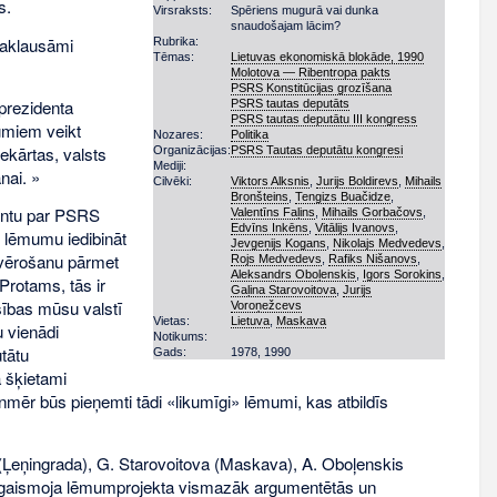
s.
Virsraksts:
Spēriens mugurā vai dunka
snaudošajam lācim?
saklausāmi
Rubrika:
Tēmas:
Lietuvas ekonomiskā blokāde, 1990
Molotova — Ribentropa pakts
PSRS Konstitūcijas grozīšana
prezidenta
PSRS tautas deputāts
PSRS tautas deputātu III kongress
kumiem veikt
Nozares:
Politika
ekārtas, valsts
Organizācijas:
PSRS Tautas deputātu kongresi
Mediji:
nai. »
Cilvēki:
Viktors Alksnis
,
Jurijs Boldirevs
,
Mihails
Bronšteins
,
Tengizs Buačidze
,
mentu par PSRS
Valentīns Faļins
,
Mihails Gorbačovs
,
Edvīns Inkēns
,
Vitālijs Ivanovs
,
u lēmumu iedibināt
Jevgeņijs Kogans
,
Nikolajs Medvedevs
,
eievērošanu pārmet
Rojs Medvedevs
,
Rafiks Nišanovs
,
Aleksandrs Oboļenskis
,
Igors Sorokins
,
Protams, tās ir
Gaļina Starovoitova
,
Jurijs
esības mūsu valstī
Voroņežcevs
Vietas:
Lietuva
,
Maskava
u vienādi
Notikums:
tātu
Gads:
1978
,
1990
 šķietami
nmēr būs pieņemti tādi «likumīgi» lēmumi, kas atbildīs
(Ļeņingrada), G. Starovoitova (Maskava), A. Oboļenskis
izgaismoja lēmumprojekta vismazāk argumentētās un