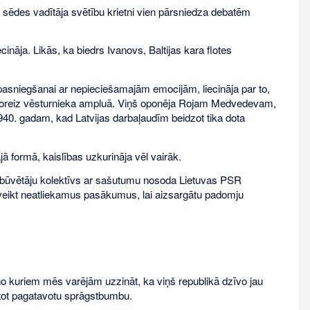
sēdes vadītāja svētību krietni vien pārsniedza debatēm
ināja. Likās, ka biedrs Ivanovs, Baltijas kara flotes
.
 pasniegšanai аr nepieciešamajām emocijām, liecināja par to,
snis, šoreiz vēsturnieka ampluā. Viņš oponēja Rojam Medvedevam,
940. gadam, kad Latvijas darbaļaudīm beidzot tika dota
formā, kaislības uzkurināja vēl vairāk.
būvētāju kolektīvs ar sašutumu nosoda Lietuvas PSR
veikt neatliekamus pasākumus, lai aizsargātu padomju
, no kuriem mēs varējām uzzināt, ka viņš republikā dzīvo jau
ietot pagatavotu sprāgstbumbu.