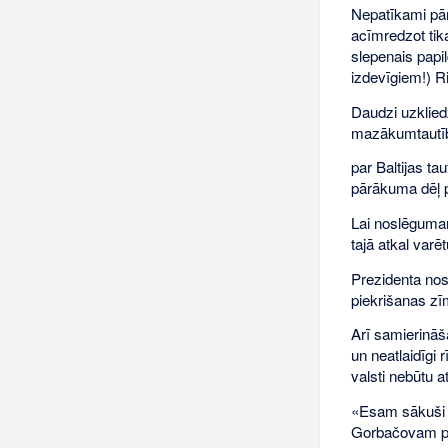
Nepatīkami pār
acīmredzot tika
slepenais papi
izdevīgiem!) R
Daudzi uzklied
mazākumtautība
par Baltijas tau
pārākuma dēļ p
Lai noslēgumam 
tajā atkal varē
Prezidenta nos
piekrišanas zī
Arī samierināša
un neatlaidīgi
valsti nebūtu a
«Esam sākuši s
Gorbačovam pat