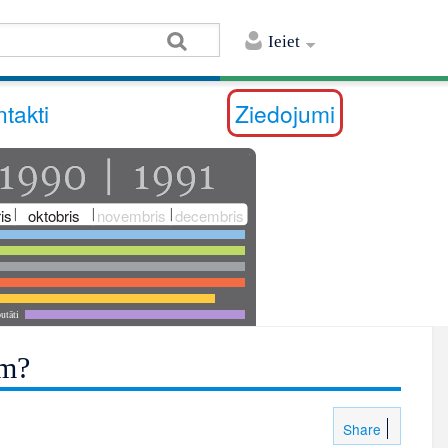
Ieiet
takti
Ziedojumi
is
oktobris
novembris
decembris
utāti
im?
Share