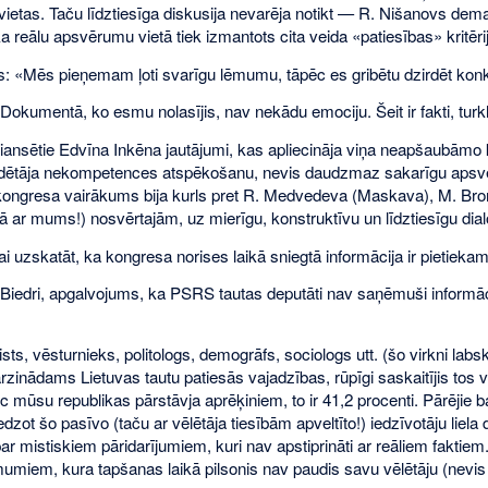
ietas. Taču līdztiesīga diskusija nevarēja notikt — R. Nišanovs demag
a reālu apsvērumu vietā tiek izmantots cita veida «patiesības» kritēr
: «Mēs pieņemam ļoti svarīgu lēmumu, tāpēc es gribētu dzirdēt konk
okumentā, ko esmu nolasījis, nav nekādu emociju. Šeit ir fakti, turklāt 
a niansētie Edvīna Inkēna jautājumi, kas apliecināja viņa neapšaubāmo
ldētāja nekompetences atspēkošanu, nevis daudzmaz sakarīgu apsvēr
kongresa vairākums bija kurls pret R. Medvedeva (Maskava), M. Bron
ā ar mums!) nosvērtajām, uz mierīgu, konstruktīvu un līdztiesīgu di
ai uzskatāt, ka kongresa norises laikā sniegtā informācija ir pietieka
iedri, apgalvojums, ka PSRS tautas deputāti nav saņēmuši informāciju 
ists, vēsturnieks, politologs, demogrāfs, sociologs utt. (šo virkni l
ārzinādams Lietuvas tautu patiesās vajadzības, rūpīgi saskaitījis tos
c mūsu republikas pārstāvja aprēķiniem, to ir 41,2 procenti. Pārējie b
ot šo pasīvo (taču ar vēlētāja tiesībām apveltīto!) iedzīvotāju liela
 mistiskiem pāridarījumiem, kuri nav apstiprināti ar reāliem faktiem. 
umiem, kura tapšanas laikā pilsonis nav paudis savu vēlētāju (nevis 