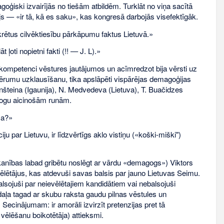
oģiski izvairījās no tiešām atbildēm. Turklāt no viņa sacītā
ijs — «ir tā, kā es saku», kas kongresā darbojās visefektīgāk.
rētus cilvēktiesību pārkāpumu faktus Lietuvā.»
ļoti nopietni fakti (!! — J. L).»
 kompetenci vēstures jautājumos un acīmredzot bija vērsti uz
umu uzklausīšanu, tika apslāpēti vispārējas demagoģijas
šteina (Igaunija), N. Medvedeva (Lietuva), T. Buačidzes
alogu aicinošām runām.
ma?»
par Lietuvu, ir līdzvērtīgs aklo vistiņu («koški-miški")
abskanības labad gribētu noslēgt ar vārdu «demagogs») Viktors
 vēlētājus, kas atdevuši savas balsis par jauno Lietuvas Seimu.
alsojuši par neievēlētajiem kandidātiem vai nebalsojuši
 daļa tagad ar skubu raksta gaudu pilnas vēstules un
Secinājumam: ir amorāli izvirzīt pretenzijas pret tā
vēlēšanu boikotētāja) attieksmi.