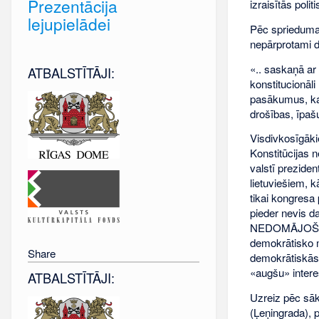
Prezentācija
izraisītās poli
lejupielādei
Pēc sprieduma
nepārprotami d
«.. saskaņā ar
ATBALSTĪTĀJI:
konstitucionāli
pasākumus, kas
drošības, īpaš
Visdivkosīgāki
Konstitūcijas 
valstī preziden
lietuviešiem, 
tikai kongresa 
pieder nevis d
NEDOMĀJOŠO ma
demokrātisko 
Share
demokrātiskās 
«augšu» inter
ATBALSTĪTĀJI:
Uzreiz pēc sāk
(Ļeņingrada),