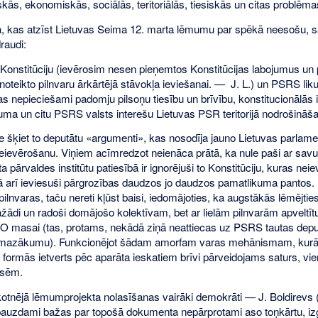
tiskās, ekonomiskās, sociālās, teritoriālās, tiesiskās un citas problēma
, kas atzīst Lietuvas Seima 12. marta lēmumu par spēkā neesošu, 
raudi:
 Konstitūciju (ievērosim nesen pieņemtos Konstitūcijas labojumus un 
 noteikto pilnvaru ārkārtējā stāvokļa ieviešanai. — J. L.) un PSRS li
 nepieciešami padomju pilsoņu tiesību un brīvību, konstitucionālās i
uma un citu PSRS valsts interešu Lietuvas PSR teritorijā nodrošināša
e šķiet to deputātu «argumenti», kas nosodīja jauno Lietuvas parla
neievērošanu. Viņiem acīmredzot neienāca prātā, ka nule paši ar sav
ta pārvaldes institūtu patiesībā ir ignorējuši to Konstitūciju, kuras n
kā arī ieviesuši pārgrozības daudzos jo daudzos pamatlikuma pantos. 
pilnvaras, taču nereti kļūst baisi, iedomājoties, ka augstākās lēmējti
ažādi un radoši domājošo kolektīvam, bet ar lielām pilnvarām apveltīt
sai (tas, protams, nekādā ziņā neattiecas uz PSRS tautas depu
mazākumu). Funkcionējot šādam amorfam varas mehānismam, kurā
formās ietverts pēc aparāta ieskatiem brīvi pārveidojams saturs, vie
esēm.
otnējā lēmumprojekta nolasīšanas vairāki demokrāti — J. Boldirevs 
 pauzdami bažas par topošā dokumenta nepārprotami aso toņkārtu, 