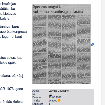
elimpērijas
ādēts tika
ad Lietuvas
 balsīs.
šanovs, kuru
šsacerētu kongresa
u lūgumu, kaut
otus soļus, kas
tiskie spēki
ošanu, pārkāpj
 PSR 1978. gada
Avots:
Latvijas Jaunatne
Nr.:
54
Datums:
22.03.1990
norēt šās rīcības
Tirāža:
246000
Lappuse:
1