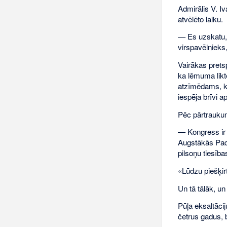
Admirālis V. I
atvēlēto laiku.
— Es uzskatu, k
virspavēlnieks,
Vairākas pretsp
ka lēmuma likte
atzīmēdams, ka
iespēja brīvi ap
Pēc pārtraukum
— Kongress ir
Augstākās Pado
pilsoņu tiesība
«Lūdzu piešķir
Un tā tālāk, u
Pūļa eksaltācij
četrus gadus, 