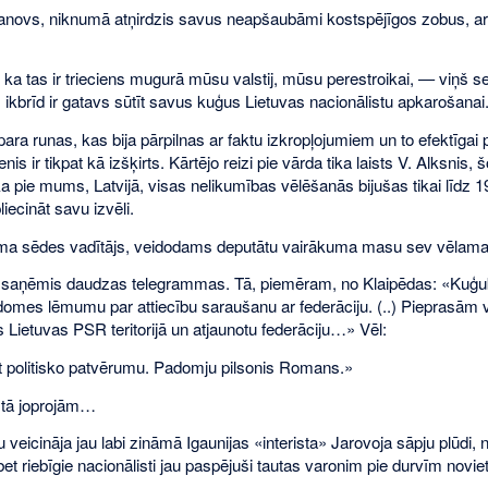
vanovs, niknumā atņirdzis savus neapšaubāmi kostspējīgos zobus, ar 
a tas ir trieciens mugurā mūsu valstij, mūsu perestroikai, — viņš sec
 ikbrīd ir gatavs sūtīt savus kuģus Lietuvas nacionālistu apkarošanai
ara runas, kas bija pārpilnas ar faktu izkropļojumiem un to efektīgai
nis ir tikpat kā izšķirts. Kārtējo reizi pie vārda tika laists V. Alk
 pie mums, Latvijā, visas nelikumības vēlēšanās bijušas tikai līdz 1
liecināt savu izvēli.
a sēdes vadītājs, veidodams deputātu vairākuma masu sev vēlamajā 
 saņēmis daudzas telegrammas. Tā, piemēram, no Klaipēdas: «Kuģu
mes lēmumu par attiecību saraušanu ar federāciju. (..) Pieprasām 
s Lietuvas PSR teritorijā un atjaunotu federāciju…» Vēl:
t politisko patvērumu. Padomju pilsonis Romans.»
n tā joprojām…
u veicināja jau labi zināmā Igaunijas «interista» Jarovoja sāpju plūdi
bet riebīgie nacionālisti jau paspējuši tautas varonim pie durvīm nov