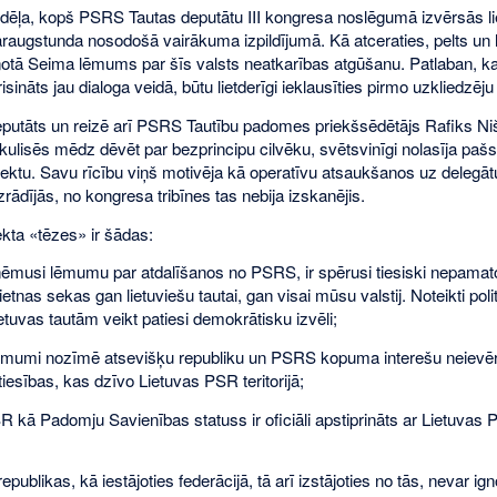
edēļa, kopš PSRS Tautas deputātu III kongresa noslēgumā izvērsās li
araugstunda nosodošā vairākuma izpildījumā. Kā atceraties, pelts un l
notā Seima lēmums par šīs valsts neatkarības atgūšanu. Patlaban, k
isināts jau dialoga veidā, būtu lietderīgi ieklausīties pirmo uzkliedzēju
utāts un reizē arī PSRS Tautību padomes priekšsēdētājs Rafiks Ni
kulisēs mēdz dēvēt par bezprincipu cilvēku, svētsvinīgi nolasīja pa
ektu. Savu rīcību viņš motivēja kā operatīvu atsaukšanos uz delegāt
zrādījās, no kongresa tribīnes tas nebija izskanējis.
kta «tēzes» ir šādas:
ņēmusi lēmumu par atdalīšanos no PSRS, ir spērusi tiesiski nepamat
pietnas sekas gan lietuviešu tautai, gan visai mūsu valstij. Noteikti poli
etuvas tautām veikt patiesi demokrātisku izvēli;
ēmumi nozīmē atsevišķu republiku un PSRS kopuma interešu neievēr
 tiesības, kas dzīvo Lietuvas PSR teritorijā;
 kā Padomju Savienības statuss ir oficiāli apstiprināts ar Lietuvas
publikas, kā iestājoties federācijā, tā arī izstājoties no tās, nevar ig