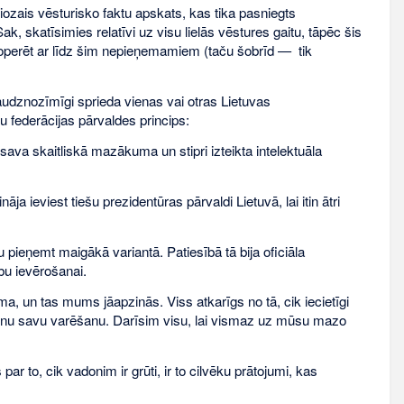
ozais vēsturisko faktu apskats, kas tika pasniegts
k, skatīsimies relatīvi uz visu lielās vēstures gaitu, tāpēc šis
 operēt ar līdz šim nepieņemamiem (taču šobrīd — tik
daudznozīmīgi sprieda vienas vai otras Lietuvas
 federācijas pārvaldes princips:
aši sava skaitliskā mazākuma un stipri izteikta intelektuāla
ieviest tiešu prezidentūras pārvaldi Lietuvā, lai itin ātri
ieņemt maigākā variantā. Patiesībā tā bija oficiāla
bu ievērošanai.
ma, un tas mums jāapzinās. Viss atkarīgs no tā, cik iecietīgi
m nu savu varēšanu. Darīsim visu, lai vismaz uz mūsu mazo
to, cik vadonim ir grūti, ir to cilvēku prātojumi, kas