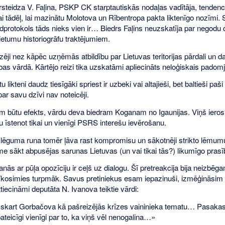
steidza V. Faļina, PSKP CK starptautiskās nodaļas vadītāja, tendenci
i tādēļ, lai mazinātu Molotova un Rībentropa pakta liktenīgo nozīmi. Sa
ldprotokols tāds nieks vien ir… Biedrs Faļins neuzskatīja par negodu
ietumu historiogrāfu traktējumiem.
zēji nez kāpēc uzņēmās atbildību par Lietuvas teritorijas pārdali un 
s vārdā. Kārtējo reizi tika uzskatāmi apliecināts neloģiskais padomju
tu likteni daudz tiesīgāki spriest ir uzbeki vai altajieši, bet baltieši p
ar savu dzīvi nav noteicēji.
būtu efekts, vārdu deva biedram Koganam no Igaunijas. Viņš ierosināja 
tu īstenot tikai un vienīgi PSRS interešu ievērošanu.
lēguma runa tomēr ļāva rast kompromisu un sākotnēji strikto lēmumu p
me sākt abpusējas sarunas Lietuvas (un vai tikai tās?) likumīgo prasī
nās ar pūļa opozīciju ir ceļš uz dialogu. Šī pretreakcija bija neizbēga
 rīkosimies turpmāk. Savus pretiniekus esam iepazinuši, izmēģināsi
ttiecināmi deputāta N. Ivanova teiktie vārdi:
kart Gorbačova kā pašreizējās krīzes vaininieka tematu… Pasakas par 
eicīgi vienīgi par to, ka viņš vēl nenogalina…»