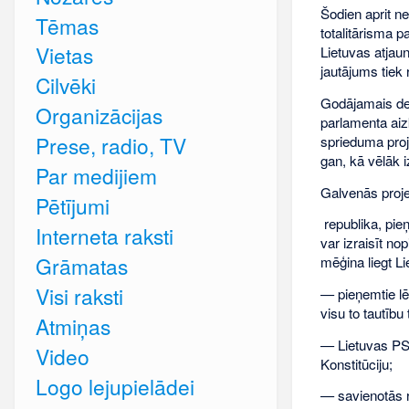
Šodien aprit n
Tēmas
totalitārisma p
Vietas
Lietuvas atjau
jautājums tiek r
Cilvēki
Godājamais dep
Organizācijas
parlamenta aiz
Prese, radio, TV
sprieduma proj
gan, kā vēlāk i
Par medijiem
Galvenās proje
Pētījumi
republika, pie
Interneta raksti
var izraisīt no
Grāmatas
mēģina liegt Li
Visi raksti
— pieņemtie l
visu to tautību
Atmiņas
— Lietuvas PSR
Video
Konstitūciju;
Logo lejupielādei
— savienotās re