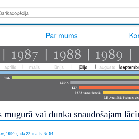
Par mums
Kon
aprīlis
maijs
jūnijs
jūlijs
augusts
septembr
VAK
LNNK
LTF
PSRS tautas deputāti
LR Augstākās Padomes dep
s mugurā vai dunka snaudošajam lāc
e», 1990. gada 22. marts, Nr. 54