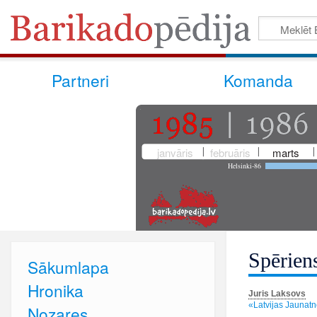
Partneri
Komanda
janvāris
februāris
marts
Helsinki-86
Spērien
Sākumlapa
Hronika
Juris Laksovs
«Latvijas Jaunatn
Nozares