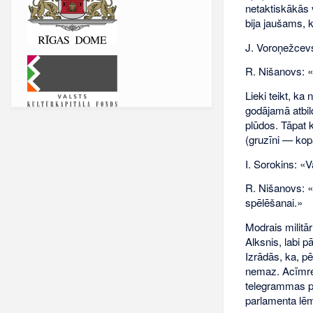
netaktiskākās v
bija jaušams, k
J. Voroņežcevs
R. Nišanovs: «D
Lieki teikt, k
godājamā atbi
plūdos. Tāpat 
(gruzīni — kop
I. Sorokins: «V
R. Nišanovs: «B
spēlēšanai.»
Modrais militār
Alksnis, labi p
Izrādās, ka, pē
nemaz. Acīmredz
telegrammas par
parlamenta lēm