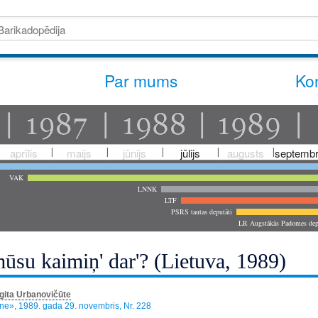
Par mums
Kon
aprīlis
maijs
jūnijs
jūlijs
augusts
septembr
VAK
LNNK
LTF
PSRS tautas deputāti
LR Augstākās Padomes dep
mūsu kaimiņ' dar'? (Lietuva, 1989)
gita Urbanovičūte
e», 1989. gada 29. novembris, Nr. 228