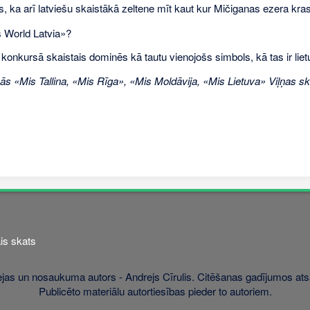
 ka arī latviešu skaistākā zeltene mīt kaut kur Mičiganas ezera kras
 World Latvia»?
 konkursā skaistais dominēs kā tautu vienojošs simbols, kā tas ir lie
isās «Mis Tallina, «Mis Rīga», «Mis Moldāvija, «Mis Lietuva» Viļņas 
is skats
jas un nosaukuma autors - Andrejs Cīrulis. Citēšanas gadījumos atsa
Publicēto materiālu autortiesības pieder to autoriem.