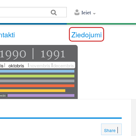
Ieiet
takti
Ziedojumi
is
oktobris
novembris
decembris
utāti
Share