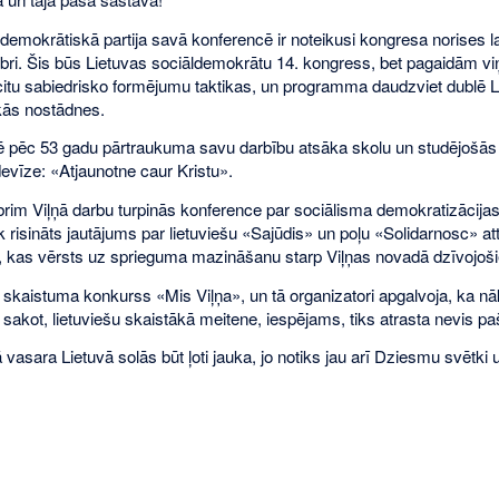
ldemokrātiskā partija savā konferencē ir noteikusi kongresa norises 
bri. Šis būs Lietuvas sociāldemokrātu 14. kongress, bet pagaidām viņ
citu sabiedrisko formējumu taktikas, un programma daudzviet dublē 
ās nostādnes.
 pēc 53 gadu pārtraukuma savu darbību atsāka skolu un studējošās j
devīze: «Atjaunotne caur Kristu».
rim Viļņā darbu turpinās konference par sociālisma demokratizācijas 
k risināts jautājums par lietuviešu «Sajūdis» un poļu «Solidarnosc» a
 kas vērsts uz sprieguma mazināšanu starp Viļņas novadā dzīvojoši
rī skaistuma konkurss «Mis Viļņa», un tā organizatori apgalvoja, ka
sakot, lietuviešu skaistākā meitene, iespējams, tiks atrasta nevis paš
vasara Lietuvā solās būt ļoti jauka, jo notiks jau arī Dziesmu svētki