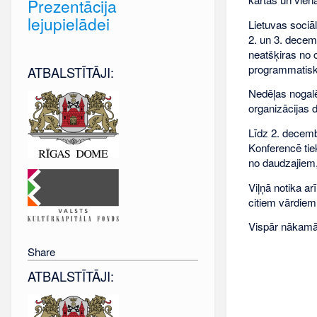
Prezentācija
lejupielādei
Lietuvas sociā
2. un 3. decem
neatšķiras no 
programmatisk
ATBALSTĪTĀJI:
Nedēļas nogalē
organizācijas 
Līdz 2. decemb
Konferencē tie
no daudzajiem,
Viļņā notika a
citiem vārdiem 
Vispār nākamā 
Share
ATBALSTĪTĀJI: