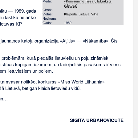
Mediji:
«Komjaunimo Tiesa», laikraksts
(Lietuva)
laiku — 1989. gada
Cilvēki:
Vietas:
Klaipēda
,
Lietuva
,
Viļņa
u taktika ne ar ko
Notikums:
Lietuvas KP
Gads:
1989
aunatnes katoļu organizācija «Atjitis» — «Nākamība». Šīs
problēmām, kurā piedalās lietuviešu un poļu zinātnieki.
ttīstības kopīgām iezīmēm, un tādējādi šis pasākums ir viens
em lietuviešiem un poļiem.
 nākamvasar notikšot konkurss «Miss World Lithuania» —
ā Lietuvā, bet gan klaida lietuviešu vidū.
 un…
SIGITA URBANOVIČŪTE