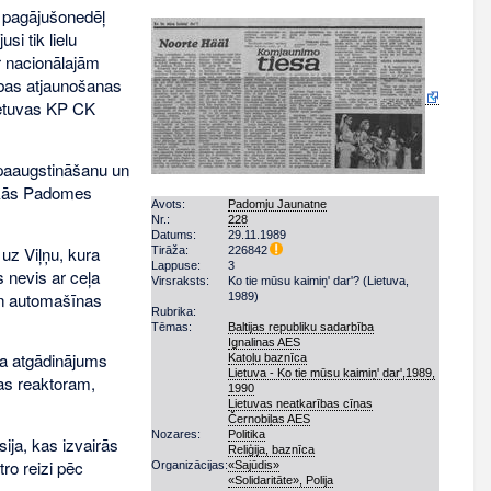
i pagājušonedēļ
si tik lielu
r nacionālajām
rības atjaunošanas
Lietuvas KP CK
u paaugstināšanu un
tākās Padomes
Avots:
Padomju Jaunatne
Nr.:
228
Datums:
29.11.1989
 uz Viļņu, kura
Tirāža:
226842
Lappuse:
3
ts nevis ar ceļa
Virsraksts:
Ko tie mūsu kaimiņ' dar'? (Lietuva,
an automašīnas
1989)
Rubrika:
Tēmas:
Baltijas republiku sadarbība
Ignalinas AES
ja atgādinājums
Katoļu baznīca
Lietuva - Ko tie mūsu kaimiņ' dar',1989,
ļas reaktoram,
1990
Lietuvas neatkarības cīņas
Černobiļas AES
Nozares:
Politika
ija, kas izvairās
Reliģija, baznīca
ro reizi pēc
Organizācijas:
«Sajūdis»
«Solidaritāte», Polija