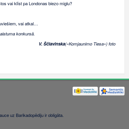
tos vai klīst pa Londonas biezo miglu?
tuviešiem, vai atkal…
skaistuma konkursā.
V. Ščiavinska
(«Komjaunimo Tiesa») foto
uce uz Barikadopēdiju ir obligāta.