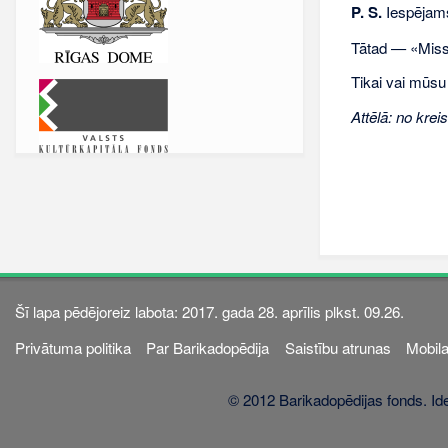
P. S.
Iespējams,
Tātad — «Miss
Tikai vai mūsu
Attēlā: no kre
Šī lapa pēdējoreiz labota: 2017. gada 28. aprīlis plkst. 09.26.
Privātuma politika
Par Barikadopēdija
Saistību atrunas
Mobila
© 2012 Barikadopēdijas fonds. Ide