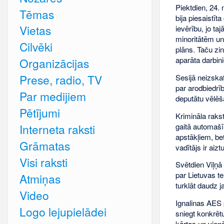
Piektdien, 24.
Tēmas
bija piesaistīt
Vietas
ievērību, jo t
minoritātēm un
Cilvēki
plāns. Taču zi
aparāta darbini
Organizācijas
Prese, radio, TV
Sesijā neizskat
par arodbiedrī
Par medijiem
deputātu vēlēš
Pētījumi
Krimināla rakst
gaitā automašīna
Interneta raksti
apstākļiem, be
Grāmatas
vadītājs ir aiz
Visi raksti
Svētdien Viļņā
par Lietuvas te
Atmiņas
turklāt daudz 
Video
Ignalinas AES 
Logo lejupielādei
sniegt konkrētu
kārtas un vien