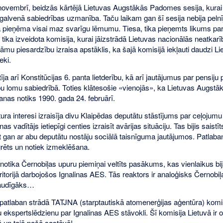
 novembrī, beidzās kārtējā Lietuvas Augstākās Padomes sesija, kura
a galvenā sabiedrības uzmanība. Taču laikam gan šī sesija nebija pelnīju
ajā pieņēma visai maz svarīgu lēmumu. Tiesa, tika pieņemts likums pa
 tika izveidota komisija, kurai jāizstrādā Lietuvas nacionālās neatka
nāmu piesardzību izraisa apstāklis, ka šajā komisijā iekļauti daudzi 
eki.
īja arī Konstitūcijas 6. panta lietderību, kā arī jautājumus par pensij
bu lomu sabiedrībā. Toties klātesošie «vienojās», ka Lietuvas Augs
anas notiks 1990. gada 24. februārī.
ura interesi izraisīja divu Klaipēdas deputātu stāstījums par ceļojumu
s vadītājs ietiepīgi centies izraisīt avārijas situāciju. Tas bijis saistī
t gan ar abu deputātu nostāju sociālā taisnīguma jautājumos. Patlab
turēts un notiek izmeklēšana.
 notika Černobiļas upuru piemiņai veltīts pasākums, kas vienlaikus bi
ritorijā darbojošos Ignalinas AES. Tās reaktors ir analoģisks Černobi
jaudīgāks…
patlaban strādā TATJNA (starptautiskā atomenerģijas aģentūra) komis
 ekspertslēdzienu par Ignalinas AES stāvokli. Šī komisija Lietuvā ir ot
ā un tajā pašā sastāvā!