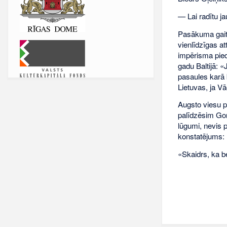
— Lai radītu j
Pasākuma gaita 
vienlīdzīgas a
impērisma pied
gadu Baltijā: «
pasaules karā b
Lietuvas, ja Vā
Augsto viesu pa
palīdzēsim Gor
lūgumi, nevis p
konstatējums:
«Skaidrs, ka be