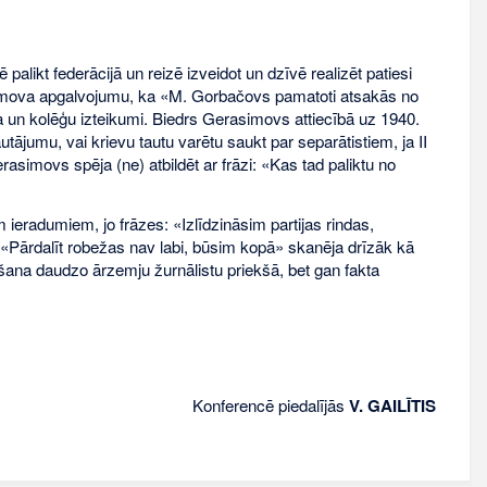
alikt federācijā un reizē izveidot un dzīvē realizēt patiesi
simova apgalvojumu, ka «M. Gorbačovs pamatoti atsakās no
 un kolēģu izteikumi. Biedrs Gerasimovs attiecībā uz 1940.
utājumu, vai krievu tautu varētu saukt par separātistiem, ja II
asimovs spēja (ne) atbildēt ar frāzi: «Kas tad paliktu no
m ieradumiem, jo frāzes: «Izlīdzināsim partijas rindas,
«Pārdalīt robežas nav labi, būsim kopā» skanēja drīzāk kā
lošana daudzo ārzemju žurnālistu priekšā, bet gan fakta
Konferencē piedalījās
V. GAILĪTIS