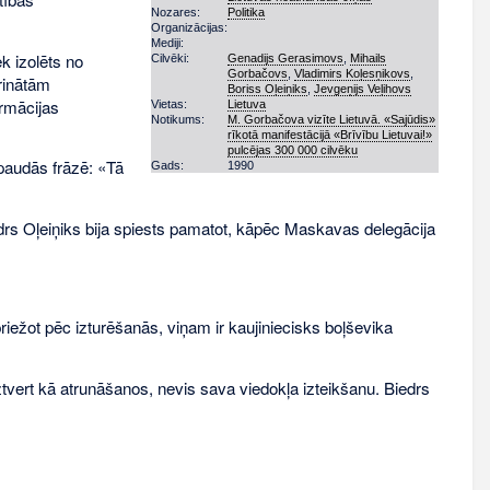
Nozares:
Politika
Organizācijas:
Mediji:
k izolēts no
Cilvēki:
Genadijs Gerasimovs
,
Mihails
Gorbačovs
,
Vladimirs Koļesņikovs
,
rinātām
Boriss Oļeiņiks
,
Jevgeņijs Veļihovs
ormācijas
Vietas:
Lietuva
Notikums:
M. Gorbačova vizīte Lietuvā. «Sajūdis»
rīkotā manifestācijā «Brīvību Lietuvai!»
pulcējas 300 000 cilvēku
zpaudās frāzē: «Tā
Gads:
1990
drs Oļeiņiks bija spiests pamatot, kāpēc Maskavas delegācija
iežot pēc izturēšanās, viņam ir kaujiniecisks boļševika
tvert kā atrunāšanos, nevis sava viedokļa izteikšanu. Biedrs