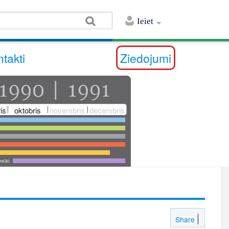
Ieiet
takti
Ziedojumi
is
oktobris
novembris
decembris
utāti
Share