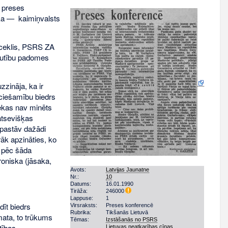
z preses
aka — kaimiņvalsts
oceklis, PSRS ZA
Tautību padomes
zzināja, ka ir
ciešamību biedrs
nekas nav minēts
atsevišķas
«pastāv dažādi
āk apzināties, ko
i pēc šāda
roniska (jāsaka,
Avots:
Latvijas Jaunatne
Nr.:
10
Datums:
16.01.1990
Tirāža:
246000
Lappuse:
1
dīt biedrs
Virsraksts:
Preses konferencē
Rubrika:
Tikšanās Lietuvā
amata, to trūkums
Tēmas:
Izstāšanās no PSRS
tības
Lietuvas neatkarības cīņas