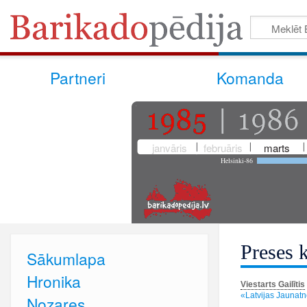
Partneri
Komanda
janvāris
februāris
marts
Helsinki-86
Preses 
Sākumlapa
Hronika
Viestarts Gailītis
«Latvijas Jaunatn
Nozares