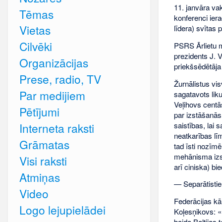
11. janvāra va
Tēmas
konferenci ier
Vietas
līdera) svītas p
Cilvēki
PSRS Ārlietu m
prezidents J. 
Organizācijas
priekšsēdētāja 
Prese, radio, TV
Žurnālistus vis
Par medijiem
sagatavots lik
Veļihovs centā
Pētījumi
par izstāšanās
saistības, lai
Interneta raksti
neatkarības lī
Grāmatas
tad īsti nozīm
mehānisma izst
Visi raksti
arī ciniska) bi
Atmiņas
— Separātistiem
Video
Federācijas kā
Logo lejupielādei
Koļesņikovs: «E
baida Baltijas 