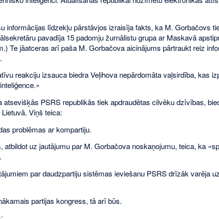
 informācijas līdzekļu pārstāvjos izraisīja fakts, ka M. Gorbačovs tie
ālsekretāru pavadīja 15 padomju žurnālistu grupa ar Maskavā apstip
.) Te jāatceras arī paša M. Gorbačova aicinājums pārtraukt reiz inf
.
atīvu reakciju izsauca biedra Veļihova nepārdomāta vaļsirdība, kas i
inteliģence.»
 atsevišķās PSRS republikās tiek apdraudētas cilvēku dzīvības, bie
 Lietuvā. Viņš teica:
das problēmas ar kompartiju.
s, atbildot uz jautājumu par M. Gorbačova noskaņojumu, teica, ka «spr
.
utājumiem par daudzpartiju sistēmas ieviešanu PSRS drīzāk varēja uz
kamais partijas kongress, tā arī būs.
: