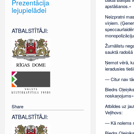
Prezentācija
apstāšanos.»
lejupielādei
Neizpratni masu
viņiem. (Ģener
speccaurlaidēm
ATBALSTĪTĀJI:
monopolizāciju
Žurnālistu neg
sauktā radošā 
Ņemot vērā, ka
ieradusies tieši
— Citur nav tā
Biedrs Oļeiņik
noskaņojums»
Atbildes uz ja
Share
Veļihovs:
ATBALSTĪTĀJI:
— Kā nolems nā
Biedrs Oļeiņiks