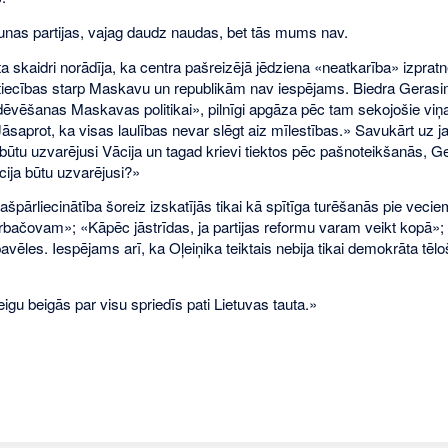
aunas partijas, vajag daudz naudas, bet tās mums nav.
skaidri norādīja, ka centra pašreizējā jēdziena «neatkarība» izpratnē p
ttiecības starp Maskavu un republikām nav iespējams. Biedra Gera
ēvēšanas Maskavas politikai», pilnīgi apgāza pēc tam sekojošie viņa
Jāsaprot, ka visas laulības nevar slēgt aiz mīlestības.» Savukārt uz ja
ūtu uzvarējusi Vācija un tagad krievi tiektos pēc pašnoteikšanās, Ger
cija būtu uzvarējusi?»
špārliecinātība šoreiz izskatījās tikai kā spītīga turēšanās pie vecie
bačovam»; «Kāpēc jāstrīdas, ja partijas reformu varam veikt kopā»; 
avēles. Iespējams arī, ka Oļeiņika teiktais nebija tikai demokrāta tē
igu beigās par visu spriedīs pati Lietuvas tauta.»