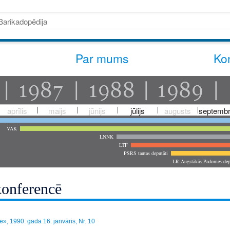
Par mums
Kon
aprīlis
maijs
jūnijs
jūlijs
augusts
septembr
VAK
LNNK
LTF
PSRS tautas deputāti
LR Augstākās Padomes dep
konferencē
e», 1990. gada 16. janvāris, Nr. 10