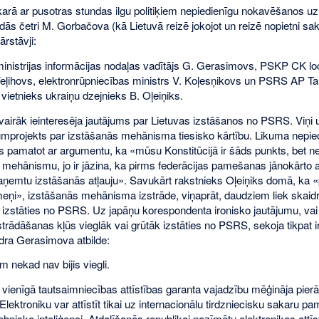
karā ar pusotras stundas ilgu politiķiem nepiedienīgu nokavēšanos u
adās četri M. Gorbačova (kā Lietuvā reizē jokojot un reizē nopietni s
ārstāvji:
inistrijas informācijas nodaļas vadītājs G. Gerasimovs, PSKP CK l
Veļihovs, elektronrūpniecības ministrs V. Koļesņikovs un PSRS AP 
vietnieks ukraiņu dzejnieks B. Oļeiņiks.
vairāk ieinteresēja jautājums par Lietuvas izstāšanos no PSRS. Viņi u
umprojekts par izstāšanās mehānisma tiesisko kārtību. Likuma nepie
s pamatot ar argumentu, ka «mūsu Konstitūcijā ir šāds punkts, bet 
 mehānismu, jo ir jāzina, ka pirms federācijas pamešanas jānokārto 
 saņemtu izstāšanās atļauju». Savukārt rakstnieks Oļeiņiks domā, ka 
meņi», izstāšanās mehānisma izstrāde, viņaprāt, daudziem liek skaidr
ē izstāties no PSRS. Uz japāņu korespondenta ironisko jautājumu, va
rādāšanas kļūs vieglāk vai grūtāk izstāties no PSRS, sekoja tikpat i
edra Gerasimova atbilde:
 nekad nav bijis viegli.
 vienīgā tautsaimniecības attīstības garanta vajadzību mēģināja pierā
lektroniku var attīstīt tikai uz internacionālu tirdzniecisku sakaru p
tehnisko inteliģenci. Atdalīšanās republikai nozīmētu elektronikas attīs