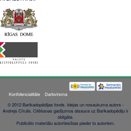
Konfidencialitāte
Darbvirsma
© 2012 Barikadopēdijas fonds. Idejas un nosaukuma autors -
Andrejs Cīrulis. Citēšanas gadījumos atsauce uz Barikadopēdiju ir
obligāta.
Publicēto materiālu autortiesības pieder to autoriem.