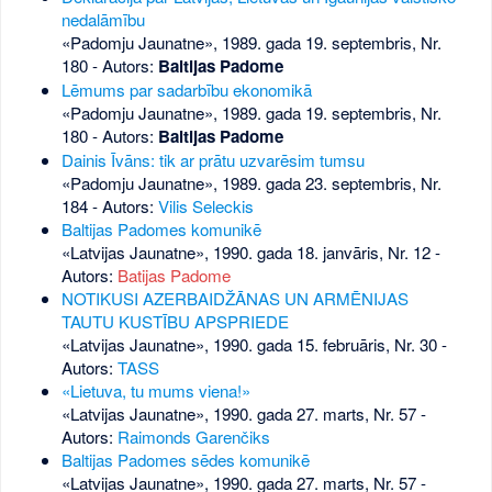
nedalāmību
«Padomju Jaunatne», 1989. gada 19. septembris, Nr.
180
- Autors:
Baltijas Padome
Lēmums par sadarbību ekonomikā
«Padomju Jaunatne», 1989. gada 19. septembris, Nr.
180
- Autors:
Baltijas Padome
Dainis Īvāns: tik ar prātu uzvarēsim tumsu
«Padomju Jaunatne», 1989. gada 23. septembris, Nr.
184
- Autors:
Vilis Seleckis
Baltijas Padomes komunikē
«Latvijas Jaunatne», 1990. gada 18. janvāris, Nr. 12
-
Autors:
Batijas Padome
NOTIKUSI AZERBAIDŽĀNAS UN ARMĒNIJAS
TAUTU KUSTĪBU APSPRIEDE
«Latvijas Jaunatne», 1990. gada 15. februāris, Nr. 30
-
Autors:
TASS
«Lietuva, tu mums viena!»
«Latvijas Jaunatne», 1990. gada 27. marts, Nr. 57
-
Autors:
Raimonds Garenčiks
Baltijas Padomes sēdes komunikē
«Latvijas Jaunatne», 1990. gada 27. marts, Nr. 57
-