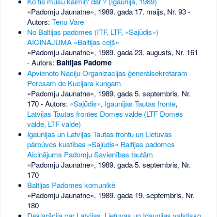
Ko tie mūsu kaimiņ' dar'? (Igaunija, 1989)
«Padomju Jaunatne», 1989. gada 17. maijs, Nr. 93
-
Autors:
Tenu Vare
No Baltijas padomes (ITF, LTF, «Sajūdis»)
AICINĀJUMA «Baltijas ceļš»
«Padomju Jaunatne», 1989. gada 23. augusts, Nr. 161
- Autors:
Baltijas Padome
Apvienoto Nāciju Organizācijas ģenerālsekretāram
Peresam de Kueljara kungam
«Padomju Jaunatne», 1989. gada 5. septembris, Nr.
170
- Autors:
«Sajūdis»
,
Igaunijas Tautas fronte
,
Latvijas Tautas frontes Domes valde (LTF Domes
valde, LTF valde)
Igaunijas un Latvijas Tautas frontu un Lietuvas
pārbūves kustības «Sajūdis» Baltijas padomes
Aicinājums Padomju Savienības tautām
«Padomju Jaunatne», 1989. gada 5. septembris, Nr.
170
Baltijas Padomes komunikē
«Padomju Jaunatne», 1989. gada 19. septembris, Nr.
180
Deklarācija par Latvijas, Lietuvas un Igaunijas valstisko