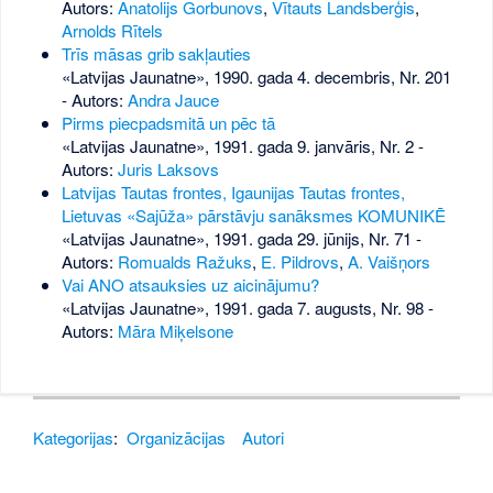
Autors:
Anatolijs Gorbunovs
,
Vītauts Landsberģis
,
Arnolds Rītels
Trīs māsas grib sakļauties
«Latvijas Jaunatne», 1990. gada 4. decembris, Nr. 201
- Autors:
Andra Jauce
Pirms piecpadsmitā un pēc tā
«Latvijas Jaunatne», 1991. gada 9. janvāris, Nr. 2
-
Autors:
Juris Laksovs
Latvijas Tautas frontes, Igaunijas Tautas frontes,
Lietuvas «Sajūža» pārstāvju sanāksmes KOMUNIKĒ
«Latvijas Jaunatne», 1991. gada 29. jūnijs, Nr. 71
-
Autors:
Romualds Ražuks
,
E. Pildrovs
,
A. Vaišņors
Vai ANO atsauksies uz aicinājumu?
«Latvijas Jaunatne», 1991. gada 7. augusts, Nr. 98
-
Autors:
Māra Miķelsone
Kategorijas
:
Organizācijas
Autori