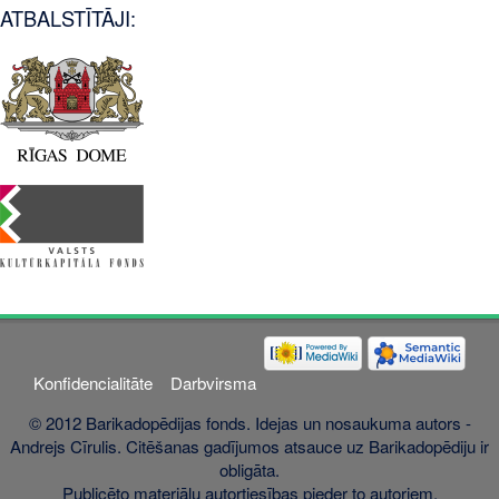
ATBALSTĪTĀJI:
Konfidencialitāte
Darbvirsma
© 2012 Barikadopēdijas fonds. Idejas un nosaukuma autors -
Andrejs Cīrulis. Citēšanas gadījumos atsauce uz Barikadopēdiju ir
obligāta.
Publicēto materiālu autortiesības pieder to autoriem.