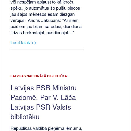
vēl nespējam apjaust to kā ieroču
spēku, jo automātus šo puišu plecos
jau šajos mēnešos esam diezgan
vērojuši. Andris Jakubāns: "Ar šiem
puišiem jau bijām saraduši, diendienā
līdzās brokastojot, pusdienojot…"
Lasīt tālāk >>
LATVIJAS NACIONĀLĀ BIBLIOTĒKA
Latvijas PSR Ministru
Padomē. Par V. Lāča
Latvijas PSR Valsts
bibliotēku
Republikas valdība pieņēma lēmumu,