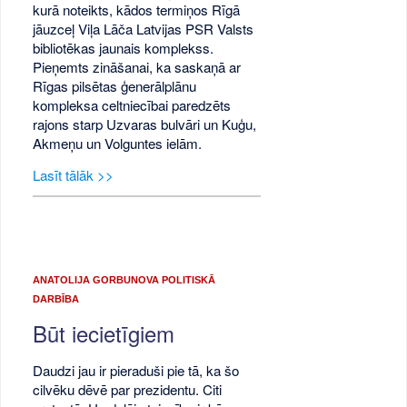
kurā noteikts, kādos termiņos Rīgā
jāuzceļ Viļa Lāča Latvijas PSR Valsts
bibliotēkas jaunais komplekss.
Pieņemts zināšanai, ka saskaņā ar
Rīgas pilsētas ģenerālplānu
kompleksa celtniecībai paredzēts
rajons starp Uzvaras bulvāri un Kuģu,
Akmeņu un Volguntes ielām.
Lasīt tālāk >>
ANATOLIJA GORBUNOVA POLITISKĀ
DARBĪBA
Būt iecietīgiem
Daudzi jau ir pieraduši pie tā, ka šo
cilvēku dēvē par prezidentu. Citi