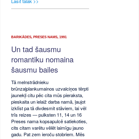
Lasīt tālāk >>
BARIKĀDES, PRESES NAMS, 1991
Un tad šausmu
romantiku nomaina
šausmu bailes
Tā melnstrādnieku
brūnzaļplankumainos uzvalciņos tērpti
jaunekļi citu pēc cita mūs pieraksta,
pieskaita un ielaiž darba namā, ļaujot
izklīst pa tā divdesmit stāviem, lai vēl
trīs reizes — pulksten 11, 14 un 16
Preses nama kopsapulcē satiekoties,
cits citam varētu vēlēt laimīgu jauno
gadu. Pat zem ieroču stobriem. Mēs