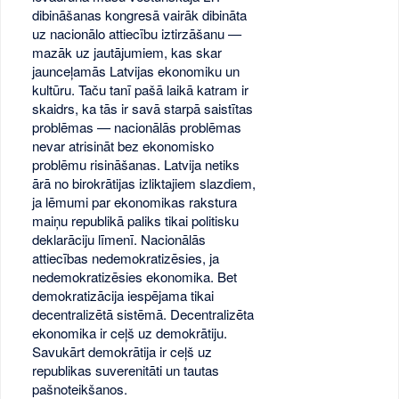
dibināšanas kongresā vairāk dibināta
uz nacionālo attiecību iztirzāšanu —
mazāk uz jautājumiem, kas skar
jaunceļamās Latvijas ekonomiku un
kultūru. Taču tanī pašā laikā katram ir
skaidrs, ka tās ir savā starpā saistītas
problēmas — nacionālās problēmas
nevar atrisināt bez ekonomisko
problēmu risināšanas. Latvija netiks
ārā no birokrātijas izliktajiem slazdiem,
ja lēmumi par ekonomikas rakstura
maiņu republikā paliks tikai politisku
deklarāciju līmenī. Nacionālās
attiecības nedemokratizēsies, ja
nedemokratizēsies ekonomika. Bet
demokratizācija iespējama tikai
decentralizētā sistēmā. Decentralizēta
ekonomika ir ceļš uz demokrātiju.
Savukārt demokrātija ir ceļš uz
republikas suverenitāti un tautas
pašnoteikšanos.