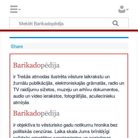
Share
ir Trešās atmodas ilustrēta vēsture laikrakstu un
žurnālu publikācijās, elektroniskajās grāmatās, radio un
TV raidījumu sižetos, muzeju un arhīvu dokumentos,
audio un video ierakstos, fotogrāfijās, aculiecinieku
atmiņās
ir objektīva to vēsturisko gadu notikumu hronika bez
politiskās cenzūras. Laika skala Jums brīnišķīgi
palīdzēs orientēties senaizmirstos un nezināmos