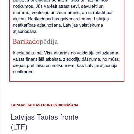
notikumos. Jūs varēsit atrast sevi, savu tēti un
mammu, vectētiņu un vecmāmiņu, arī uzrakstīt par
viņiem. Barikadopēdijas galvenās tēmas: Latvijas
neatkarības atjaunošana, Latvijas valstiskuma
atjaunošana
ir ceļa sākumā. Viss atkarīgs no veidotāju entuziasma,
valsts finansiālā atbalsta, ziedotāju dāsnuma, no mūsu
cieņas pret laiku un notikumiem, kas Latvijai atjaunoja
neatkarību
LATVIJAS TAUTAS FRONTES DIBINĀŠANA
Latvijas Tautas fronte
(LTF)