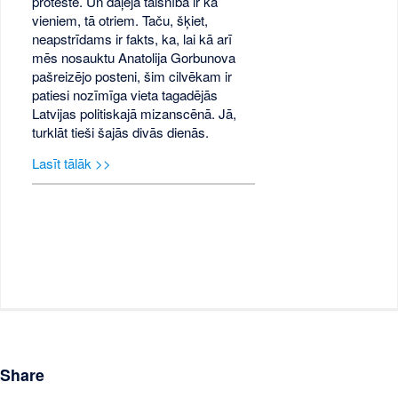
protestē. Un daļēja taisnība ir kā
vieniem, tā otriem. Taču, šķiet,
neapstrīdams ir fakts, ka, lai kā arī
mēs nosauktu Anatolija Gorbunova
pašreizējo posteni, šim cilvēkam ir
patiesi nozīmīga vieta tagadējās
Latvijas politiskajā mizanscēnā. Jā,
turklāt tieši šajās divās dienās.
Lasīt tālāk >>
Share