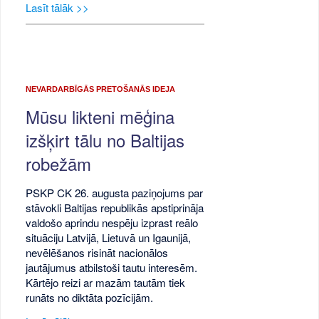
Lasīt tālāk >>
NEVARDARBĪGĀS PRETOŠANĀS IDEJA
Mūsu likteni mēģina
izšķirt tālu no Baltijas
robežām
PSKP CK 26. augusta paziņojums par
stāvokli Baltijas republikās apstiprināja
valdošo aprindu nespēju izprast reālo
situāciju Latvijā, Lietuvā un Igaunijā,
nevēlēšanos risināt nacionālos
jautājumus atbilstoši tautu interesēm.
Kārtējo reizi ar mazām tautām tiek
runāts no diktāta pozīcijām.