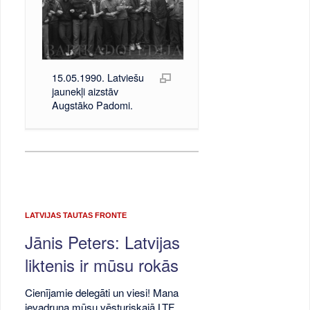
15.05.1990. Latviešu
jaunekļi aizstāv
Augstāko Padomi.
LATVIJAS TAUTAS FRONTE
Jānis Peters: Latvijas
liktenis ir mūsu rokās
Cienījamie delegāti un viesi! Mana
ievadruna mūsu vēsturiskajā LTF