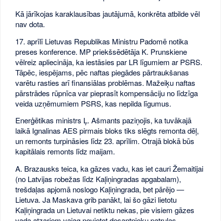
Kā jārīkojas karaklausības jautājumā, konkrēta atbilde vēl
nav dota.
17. aprīlī Lietuvas Republikas Ministru Padomē notika
preses konference. MP priekšsēdētāja K. Prunskiene
vēlreiz apliecināja, ka iestāsies par LR līgumiem ar PSRS.
Tāpēc, iespējams, pēc naftas piegādes pārtraukšanas
varētu rasties arī finansiālas problēmas. Mažeiķu naftas
pārstrādes rūpnīca var pieprasīt kompensāciju no līdzīga
veida uzņēmumiem PSRS, kas nepilda līgumus.
Enerģētikas ministrs Ļ. Ašmants paziņojis, ka tuvākajā
laikā Ignalinas AES pirmais bloks tiks slēgts remonta dēļ,
un remonts turpināsies līdz 23. aprīlim. Otrajā blokā būs
kapitālais remonts līdz maijam.
A. Brazausks teica, ka gāzes vadu, kas iet cauri Žemaitijai
(no Latvijas robežas līdz Kaļiņingradas apgabalam),
trešdaļas apjomā noslogo Kaļiņingrada, bet pārējo —
Lietuva. Ja Maskava grib panākt, lai šo gāzi lietotu
Kaļiņingrada un Lietuvai netiktu nekas, pie visiem gāzes
vada atzariem vajag novietot desantnieku patruļas