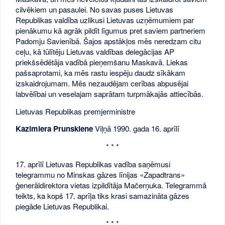
cilvēkiem un pasaulei. No savas puses Lietuvas
Republikas valdība uzlikusi Lietuvas uzņēmumiem par
pienākumu kā agrāk pildīt līgumus pret saviem partneriem
Padomju Savienībā. Šajos apstākļos mēs neredzam citu
ceļu, kā tūlītēju Lietuvas valdības delegācijas AP
priekšsēdētāja vadībā pieņemšanu Maskavā. Liekas
pašsaprotami, ka mēs rastu iespēju daudz sīkākam
izskaidrojumam. Mēs nezaudējam cerības abpusējai
labvēlībai un veselajam saprātam turpmākajās attiecībās.
Lietuvas Republikas premjerministre
Kazimiera Prunskiene
Viļņā 1990. gada 16. aprīlī
* * *
17. aprīlī Lietuvas Republikas vadība saņēmusi
telegrammu no Minskas gāzes līnijas «Zapadtrans»
ģenerāldirektora vietas izpildītāja Mačerņuka. Telegrammā
teikts, ka kopš 17. aprīļa tiks krasi samazināta gāzes
piegāde Lietuvas Republikai.
* * *