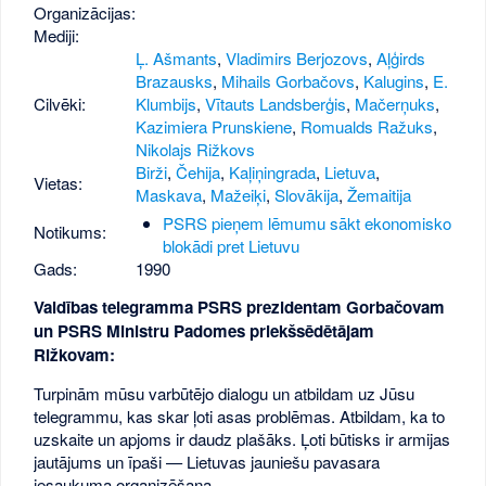
Organizācijas:
Mediji:
Ļ. Ašmants
,
Vladimirs Berjozovs
,
Aļģirds
Brazausks
,
Mihails Gorbačovs
,
Kalugins
,
E.
Cilvēki:
Klumbijs
,
Vītauts Landsberģis
,
Mačerņuks
,
Kazimiera Prunskiene
,
Romualds Ražuks
,
Nikolajs Rižkovs
Birži
,
Čehija
,
Kaļiņingrada
,
Lietuva
,
Vietas:
Maskava
,
Mažeiķi
,
Slovākija
,
Žemaitija
PSRS pieņem lēmumu sākt ekonomisko
Notikums:
blokādi pret Lietuvu
Gads:
1990
Valdības telegramma PSRS prezidentam Gorbačovam
un PSRS Ministru Padomes priekšsēdētājam
Rižkovam:
Turpinām mūsu varbūtējo dialogu un atbildam uz Jūsu
telegrammu, kas skar ļoti asas problēmas. Atbildam, ka to
uzskaite un apjoms ir daudz plašāks. Ļoti būtisks ir armijas
jautājums un īpaši — Lietuvas jauniešu pavasara
iesaukuma organizēšana.