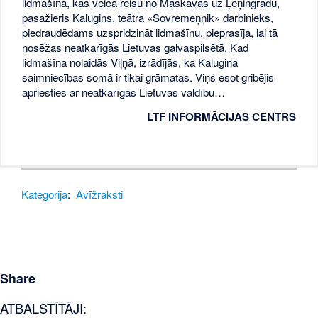
lidmašīnā, kas veica reisu no Maskavas uz Ļeņingradu,
pasažieris Kalugins, teātra «Sovremeņņik» darbinieks,
piedraudēdams uzspridzināt lidmašīnu, pieprasīja, lai tā
nosēžas neatkarīgās Lietuvas galvaspilsētā. Kad
lidmašīna nolaidās Viļņā, izrādījās, ka Kalugina
saimniecības somā ir tikai grāmatas. Viņš esot gribējis
apriesties ar neatkarīgās Lietuvas valdību…
LTF INFORMĀCIJAS CENTRS
Kategorija
:
Avīžraksti
Share
ATBALSTĪTĀJI: