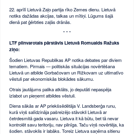
22. aprīlī Lietuvā Zaļo partija rīko Zemes dienu. Lietuvā
notiks dažādas akcijas, talkas un mītiņi. Lūgums šajā
dienā pat ģērbties zaļās drānās.
* * *
LTF pilnvarotais pārstāvis Lietuvā Romualds Ražuks
ziņo:
Šodien Lietuvas Republikas AP notika debates par diviem
tematiem. Pirmais — politiskās situācijas novērtēšana
Lietuvā un atbilde Gorbačovam un Rižkovam uz ultimatīvo
vēstuli par ekonomiskās blokādes sākumu.
Otrais jautājums palika atklāts, jo deputāti nepaspēja
izlabot un pieņemt atbildes vēstuli.
Diena sākās ar AP priekšsēdētāja V. Landsberģa runu,
kurā viņš salīdzināja pašreizējo stāvokli Lietuvā ar
četrdesmitā gada vasaru. Lietuva it kā būtu, bet tā nevar
kontrolēt savu teritoriju, nav pilnīga. Taču viņš novērtēja, ka
šodien. stāvoklis ir labāks. Toreiz Lietuva saņēma sitienu