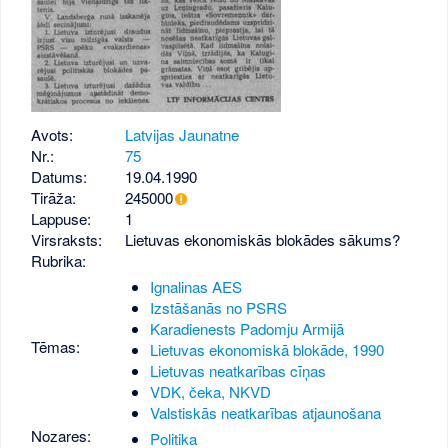
Avots:
Latvijas Jaunatne
Nr.:
75
Datums:
19.04.1990
Tirāža:
245000
Lappuse:
1
Virsraksts:
Lietuvas ekonomiskās blokādes sākums?
Rubrika:
Ignalinas AES
Izstāšanās no PSRS
Karadienests Padomju Armijā
Tēmas:
Lietuvas ekonomiskā blokāde, 1990
Lietuvas neatkarības cīņas
VDK, čeka, NKVD
Valstiskās neatkarības atjaunošana
Nozares:
Politika