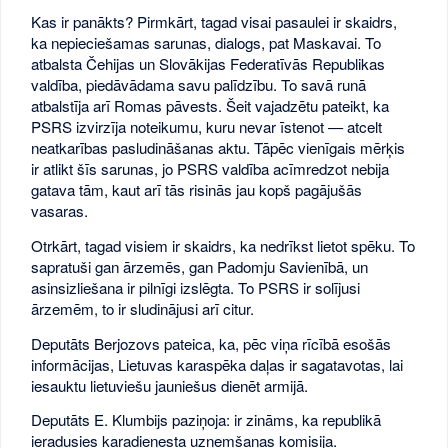
Kas ir panākts? Pirmkārt, tagad visai pasaulei ir skaidrs,
ka nepieciešamas sarunas, dialogs, pat Maskavai. To
atbalsta Čehijas un Slovākijas Federatīvās Republikas
valdība, piedāvādama savu palīdzību. To savā runā
atbalstīja arī Romas pāvests. Šeit vajadzētu pateikt, ka
PSRS izvirzīja noteikumu, kuru nevar īstenot — atcelt
neatkarības pasludināšanas aktu. Tāpēc vienīgais mērķis
ir atlikt šīs sarunas, jo PSRS valdība acīmredzot nebija
gatava tām, kaut arī tās risinās jau kopš pagājušās
vasaras.
Otrkārt, tagad visiem ir skaidrs, ka nedrīkst lietot spēku. To
sapratuši gan ārzemēs, gan Padomju Savienībā, un
asinsizliešana ir pilnīgi izslēgta. To PSRS ir solījusi
ārzemēm, to ir sludinājusi arī citur.
Deputāts Berjozovs pateica, ka, pēc viņa rīcībā esošās
informācijas, Lietuvas karaspēka daļas ir sagatavotas, lai
iesauktu lietuviešu jauniešus dienēt armijā.
Deputāts E. Klumbijs paziņoja: ir zināms, ka republikā
ieradusies karadienesta uzņemšanas komisija.