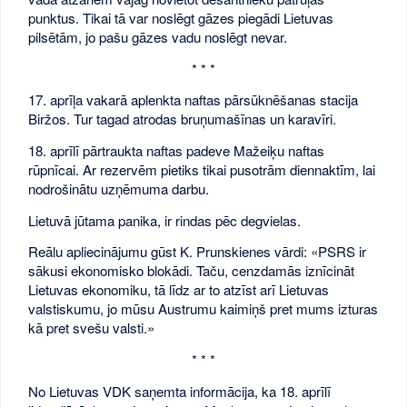
punktus. Tikai tā var noslēgt gāzes piegādi Lietuvas
pilsētām, jo pašu gāzes vadu noslēgt nevar.
* * *
17. aprīļa vakarā aplenkta naftas pārsūknēšanas stacija
Biržos. Tur tagad atrodas bruņumašīnas un karavīri.
18. aprīlī pārtraukta naftas padeve Mažeiķu naftas
rūpnīcai. Ar rezervēm pietiks tikai pusotrām diennaktīm, lai
nodrošinātu uzņēmuma darbu.
Lietuvā jūtama panika, ir rindas pēc degvielas.
Reālu apliecinājumu gūst K. Prunskienes vārdi: «PSRS ir
sākusi ekonomisko blokādi. Taču, cenzdamās iznīcināt
Lietuvas ekonomiku, tā līdz ar to atzīst arī Lietuvas
valstiskumu, jo mūsu Austrumu kaimiņš pret mums izturas
kā pret svešu valsti.»
* * *
No Lietuvas VDK saņemta informācija, ka 18. aprīlī