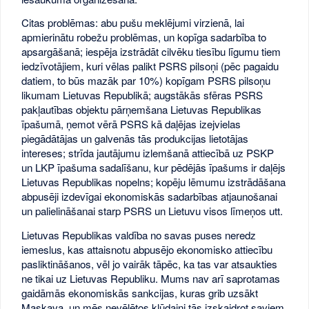
Citas problēmas: abu pušu meklējumi virzienā, lai
apmierinātu robežu problēmas, un kopīga sadarbība to
apsargāšanā; iespēja izstrādāt cilvēku tiesību līgumu tiem
iedzīvotājiem, kuri vēlas palikt PSRS pilsoņi (pēc pagaidu
datiem, to būs mazāk par 10%) kopīgam PSRS pilsoņu
likumam Lietuvas Republikā; augstākās sfēras PSRS
pakļautības objektu pārņemšana Lietuvas Republikas
īpašumā, ņemot vērā PSRS kā daļējas izejvielas
piegādātājas un galvenās tās produkcijas lietotājas
intereses; strīda jautājumu izlemšanā attiecībā uz PSKP
un LKP īpašuma sadalīšanu, kur pēdējās īpašums ir daļējs
Lietuvas Republikas nopelns; kopēju lēmumu izstrādāšana
abpusēji izdevīgai ekonomiskās sadarbības atjaunošanai
un palielināšanai starp PSRS un Lietuvu visos līmeņos utt.
Lietuvas Republikas valdība no savas puses neredz
iemeslus, kas attaisnotu abpusējo ekonomisko attiecību
pasliktināšanos, vēl jo vairāk tāpēc, ka tas var atsaukties
ne tikai uz Lietuvas Republiku. Mums nav arī saprotamas
gaidāmās ekonomiskās sankcijas, kuras grib uzsākt
Maskava, un mēs nevēlētos kļūdaini tās izskaidrot saviem