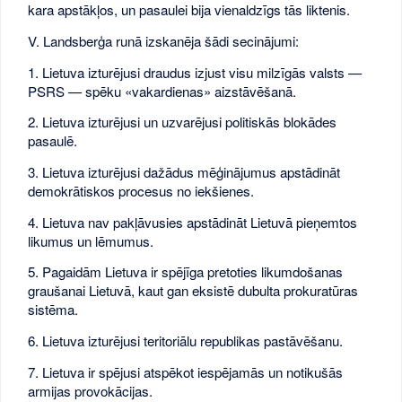
kara apstākļos, un pasaulei bija vienaldzīgs tās liktenis.
V. Landsberģa runā izskanēja šādi secinājumi:
1. Lietuva izturējusi draudus izjust visu milzīgās valsts —
PSRS — spēku «vakardienas» aizstāvēšanā.
2. Lietuva izturējusi un uzvarējusi politiskās blokādes
pasaulē.
3. Lietuva izturējusi dažādus mēģinājumus apstādināt
demokrātiskos procesus no iekšienes.
4. Lietuva nav pakļāvusies apstādināt Lietuvā pieņemtos
likumus un lēmumus.
5. Pagaidām Lietuva ir spējīga pretoties likumdošanas
graušanai Lietuvā, kaut gan eksistē dubulta prokuratūras
sistēma.
6. Lietuva izturējusi teritoriālu republikas pastāvēšanu.
7. Lietuva ir spējusi atspēkot iespējamās un notikušās
armijas provokācijas.