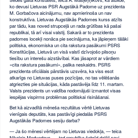
ko devusi Lietuvas PSR Augstākā Padome uz prezidenta
M. Gorbačova aicinājumu, nav apmierinoša un nav
konstruktīva. Lietuvas Augstākās Padomes kurss atzīts
par tādu, kas noved strupceļā un rada grūtības kā pašai
republikai, tā arī visai valstij. Sakarā ar to prezidenta
padomes locekļi nonāca pie secinājuma, ka jāpieņem tālāki
politiska, ekonomiska un cita rakstura pasākumi PSRS
Konstitūcijas, Lietuvā un visā valstī dzīvojošo pilsoņu
tiesību un interešu aizstāvībai. Kas jāsaprot ar vārdiem
«cita rakstura pasākumi», palika neskaidrs. PSRS
prezidenta oficiālais pārstāvis uzsvēra, ka viss esot
atkarīgs no Lietuvas puses pozīcijas, no tas vēlēšanās
atgriezties pie situācijas, kāda pastāvēja līdz 11. martam.
Valsts prezidents un valdība nodomājuši izmantot visas
iespējas vispirms problēmas politiskai risināšanai.
Bet kā aizvadītā mēneša rezultātus vērtē Lietuvas
vienīgais deputāts, kas pastāvīgi piedalās PSRS
Augstākās Padomes sesiju darba?
— Ja šo mēnesi vērtējam no Lietuvas viedokļa, — teica
Nikolajs Medvedevs, — tad republika šobrīd daļēji sevi