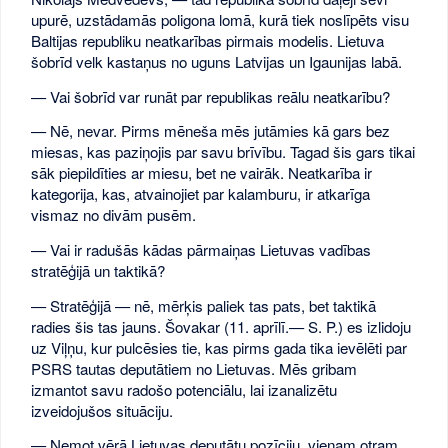
upurē, uzstādamās poligona lomā, kurā tiek noslīpēts visu
Baltijas republiku neatkarības pirmais modelis. Lietuva
šobrīd velk kastaņus no uguns Latvijas un Igaunijas labā.
— Vai šobrīd var runāt par republikas reālu neatkarību?
— Nē, nevar. Pirms mēneša mēs jutāmies kā gars bez
miesas, kas paziņojis par savu brīvību. Tagad šis gars tikai
sāk piepildīties ar miesu, bet ne vairāk. Neatkarība ir
kategorija, kas, atvainojiet par kalamburu, ir atkarīga
vismaz no divām pusēm.
— Vai ir radušās kādas pārmaiņas Lietuvas vadības
stratēģijā un taktikā?
— Stratēģijā — nē, mērķis paliek tas pats, bet taktikā
radies šis tas jauns. Šovakar (11. aprīlī.— S. P.) es izlidoju
uz Viļņu, kur pulcēsies tie, kas pirms gada tika ievēlēti par
PSRS tautas deputātiem no Lietuvas. Mēs gribam
izmantot savu radošo potenciālu, lai izanalizētu
izveidojušos situāciju.
— Ņemot vērā Lietuvas deputātu pozīciju, vienam otram