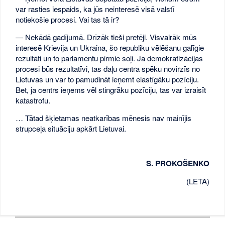
var rasties iespaids, ka jūs neinteresē visā valstī
notiekošie procesi. Vai tas tā ir?
— Nekādā gadījumā. Drīzāk tieši pretēji. Visvairāk mūs
interesē Krievija un Ukraina, šo republiku vēlēšanu galīgie
rezultāti un to parlamentu pirmie soļi. Ja demokratizācijas
procesi būs rezultatīvi, tas daļu centra spēku novirzīs no
Lietuvas un var to pamudināt ieņemt elastīgāku pozīciju.
Bet, ja centrs ieņems vēl stingrāku pozīciju, tas var izraisīt
katastrofu.
… Tātad šķietamas neatkarības mēnesis nav mainījis
strupceļa situāciju apkārt Lietuvai.
S. PROKOŠENKO
(LETA)