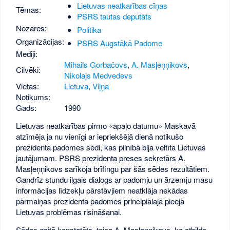
Lietuvas neatkarības cīņas
Tēmas:
PSRS tautas deputāts
Nozares:
Politika
Organizācijas:
PSRS Augstākā Padome
Mediji:
Mihails Gorbačovs
,
A. Masļeņņikovs
,
Cilvēki:
Nikolajs Medvedevs
Vietas:
Lietuva
,
Viļņa
Notikums:
Gads:
1990
Lietuvas neatkarības pirmo «apaļo datumu» Maskavā
atzīmēja ja nu vienīgi ar iepriekšējā dienā notikušo
prezidenta padomes sēdi, kas pilnībā bija veltīta Lietuvas
jautājumam. PSRS prezidenta preses sekretārs A.
Masļeņņikovs sarīkoja brīfingu par šās sēdes rezultātiem.
Gandrīz stundu ilgais dialogs ar padomju un ārzemju masu
informācijas līdzekļu pārstāvjiem neatklāja nekādas
pārmaiņas prezidenta padomes principiālajā pieejā
Lietuvas problēmas risināšanai.
Sēdes gaitā konstatēts, teica A. Masļeņņikovs, ka atbilde,