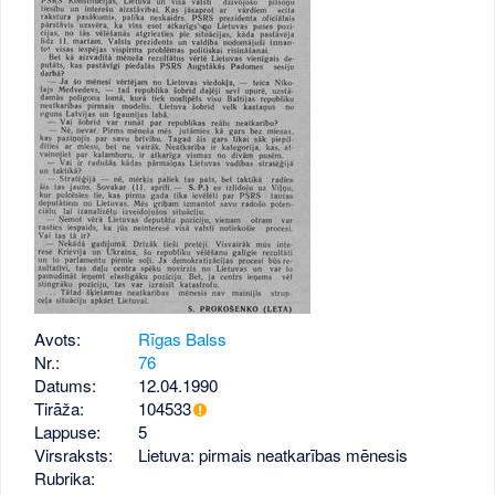
Avots:
Rīgas Balss
Nr.:
76
Datums:
12.04.1990
Tirāža:
104533
Lappuse:
5
Virsraksts:
Lietuva: pirmais neatkarības mēnesis
Rubrika: