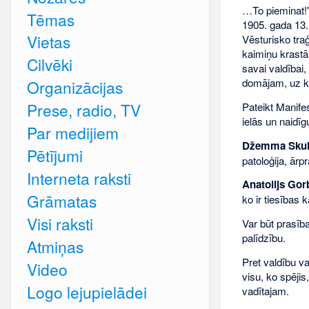
…To pieminat!"
Tēmas
1905. gada 13.
Vietas
Vēsturisko tra
kaimiņu krastā,
Cilvēki
savai valdībai,
domājam, uz k
Organizācijas
Prese, radio, TV
Pateikt Manife
ielās un naidīg
Par medijiem
Džemma Sku
Pētījumi
patoloģija, ārp
Interneta raksti
Anatolijs Go
Grāmatas
ko ir tiesības k
Visi raksti
Var būt prasība
palīdzību.
Atmiņas
Pret valdību v
Video
visu, ko spējis
Logo lejupielādei
vadītajam.