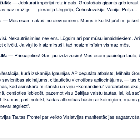
žuks:
— Jebkurai impērijai reiz ir gals. Grūstošais gigants grib ieraut
as nav mūžīgs — pierādīja Ungārija, Čehoslovakija, Vācija, Polija…
:
— Mēs esam nākuši no dievnamiem. Mums ir ko likt pretim, ja šeit
si. Nekautrēsimies neviens. Lūgsim arī par mūsu ienaidniekiem. Arī vi
t cilvēki. Ja viņi to ir aizmirsuši, tad neaizmirsīsim vismaz mēs.
ls:
— Priecājieties! Gan jau izdzīvosim! Mēs esam pacietīga tauta, b
ifestācija, kurā izskanēja Igaunijas AP deputāta atbalsts, Mihaila Gor
savienības aicinājums, cittautiešu vienotības apliecinājums, — tas bi
as, kad asinskāro militāristu un viņu «komandieru" vardarbības akcij
ā, cenšoties iebiedēt, pazemot visu Baltijas valstu tautas, lai, kā s
mt likumus, paši noteikt, kādās attiecībās būsim ar kaimiņiem, mums gri
evar atgriezt".
atvijas Tautas Frontei par veikto Vislatvijas manifestācijas sagatavo