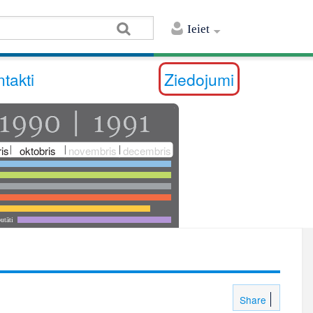
Ieiet
takti
Ziedojumi
is
oktobris
novembris
decembris
utāti
Share