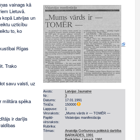
iņas vainags kā
riem Lietuvā.
 kopā Latvijas un
teiktu uzticību
eiktu to, ko
kustībai Rīgas
ēt. Trako
t savu valsti, uz
Avots:
Latvijas Jaunatne
Nr.:
3
r militāra spēka
Datums:
17.01.1991
Tirāža:
150000
Lappuse:
1
Virsraksts:
„Mums vārds ir — TOMĒR —
ājs ir darījis
Papild­
Vislatvijas manifestācija
virsraksts:
valdības
Rubrika:
Tēmas:
Anatolija Gorbunova politiskā darbība
BARIKĀDES, 1991
Barikādes, Lietuvā, 1991