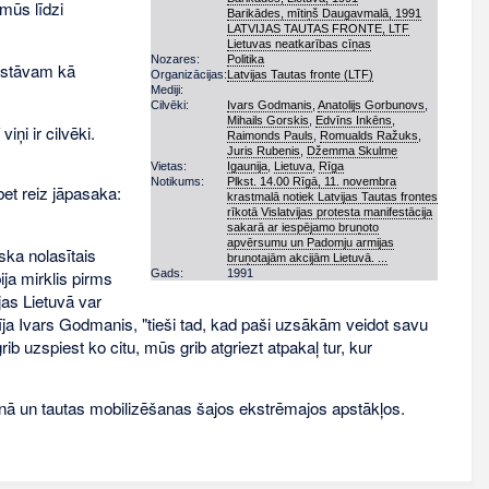
 mūs līdzi
Barikādes, mītiņš Daugavmalā, 1991
LATVIJAS TAUTAS FRONTE, LTF
Lietuvas neatkarības cīņas
Nozares:
Politika
 stāvam kā
Organizācijas:
Latvijas Tautas fronte (LTF)
Mediji:
Cilvēki:
Ivars Godmanis
,
Anatolijs Gorbunovs
,
Mihails Gorskis
,
Edvīns Inkēns
,
ņi ir cilvēki.
Raimonds Pauls
,
Romualds Ražuks
,
Juris Rubenis
,
Džemma Skulme
Vietas:
Igaunija
,
Lietuva
,
Rīga
Notikums:
Plkst. 14.00 Rīgā, 11. novembra
et reiz jāpasaka:
krastmalā notiek Latvijas Tautas frontes
rīkotā Vislatvijas protesta manifestācija
sakarā ar iespējamo bruņoto
apvērsumu un Padomju armijas
ska nolasītais
bruņotajām akcijām Lietuvā. ...
Gads:
1991
ja mirklis pirms
as Lietuvā var
acīja Ivars Godmanis, "tieši tad, kad paši uzsākām veidot savu
b uzspiest ko citu, mūs grib atgriezt atpakaļ tur, kur
šanā un tautas mobilizēšanas šajos ekstrēmajos apstākļos.