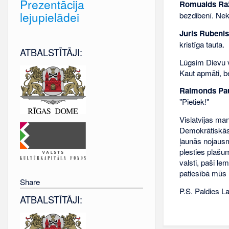
Prezentācija
Romualds Ra
lejupielādei
bezdibenī. Nek
Juris Rubenis
kristīga tauta.
ATBALSTĪTĀJI:
Lūgsim Dievu vi
Kaut apmāti, be
Raimonds Pau
"Pietiek!"
Vislatvijas man
Demokrātiskās 
ļaunās nojausm
plesties plašum
valsti, paši le
patiesībā mūs n
Share
P.S. Paldies L
ATBALSTĪTĀJI: