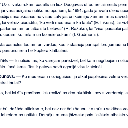
 Uz cilvēku rokām pacelts un līdz Daugavas straumei aiznests piem
 janvāra asiņaino notikumu upuriem, tā 1991. gada janvāra dienu upu
ģēdiju sasaukšanās no visas Latvijas un kaimiņu zemēm mūs saveda
 lai vēlreiz pierādītu, "ko vērti mēs esam kā tauta" (E. Inkēns), lai «iz
 parlamentam un atbalstu Lietuvai" (R. Ražuks), lai "visai pasaulei pat
o ceram, ko mīlam un ko neieredzam" (I. Godmanis).
stā pasaules tautām un vārdos, kas izskanēja par spīti bruņumašīnu 
u personu īrētā helikoptera klātbūtnei.
lme:
— Ir noticis tas, ko varējām paredzēt, bet kam negribējām notic
rāts, fanātisms. Tas ir gatavs savā agonijā visu iznīcināt.
rbunovs:
— Ko mēs esam noziegušies, ja atkal jāapliecina vēlme veido
atrai tautai?
s, bet lai šīs prasības tiek realizētas demokrātiski, nevis vardarbīgi a
ar būt dažāda attieksme, bet nav nekādu šaubu, ka mūsu valdības vadīt
, lai reformas notiktu. Domāju, mums jāizsaka pats lielākais atbalsts 