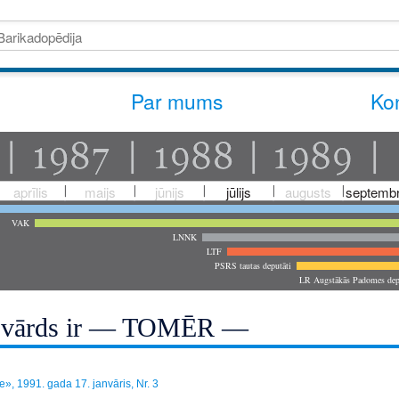
Par mums
Kon
aprīlis
maijs
jūnijs
jūlijs
augusts
septembr
VAK
LNNK
LTF
PSRS tautas deputāti
LR Augstākās Padomes dep
vārds ir — TOMĒR —
», 1991. gada 17. janvāris, Nr. 3