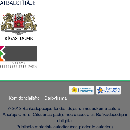
ATBALSTĪTĀJI:
Konfidencialitāte
Darbvirsma
© 2012 Barikadopēdijas fonds. Idejas un nosaukuma autors -
Andrejs Cīrulis. Citēšanas gadījumos atsauce uz Barikadopēdiju ir
obligāta.
Publicēto materiālu autortiesības pieder to autoriem.