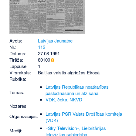
Avots:
Latvijas Jaunatne
Nr.:
112
Datums:
27.08.1991
Tirāža:
80100
Lappuse:
1
Virsraksts:
Baltijas valstis atgriežas Eiropā
Rubrika:
Latvijas Republikas neatkarības
Tēmas:
pasludināšana un atzīšana
VDK, čeka, NKVD
Nozares:
Latvijas PSR Valsts Drošības komiteja
Organizācijas:
(VDK)
«Sky Television», Lielbritānijas
Mediji:
televīzijas sabiedrība