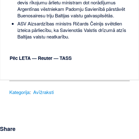
devis rīkojumu ārlietu ministram dot norādījumus
Argentīnas vēstniekam Padomju Savienībā pārstāvēt
Buenosairesu triju Baltijas valstu galvaspilsētās.
ASV Aizsardzības ministrs Ričards Čeinijs svētdien
izteica pārliecību, ka Savienotās Valstis drīzumā atzīs
Baltijas valstu neatkarību.
Pēc LETA — Reuter — TASS
Kategorija
:
Avīžraksti
Share