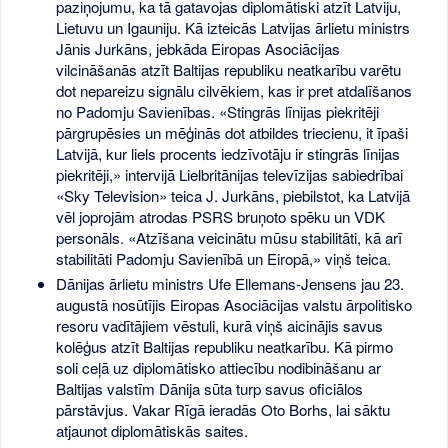
paziņojumu, ka tā gatavojas diplomātiski atzīt Latviju,
Lietuvu un Igauniju. Kā izteicās Latvijas ārlietu ministrs
Jānis Jurkāns, jebkāda Eiropas Asociācijas
vilcināšanās atzīt Baltijas republiku neatkarību varētu
dot nepareizu signālu cilvēkiem, kas ir pret atdalīšanos
no Padomju Savienības. «Stingrās līnijas piekritēji
pārgrupēsies un mēģinās dot atbildes triecienu, it īpaši
Latvijā, kur liels procents iedzīvotāju ir stingrās līnijas
piekritēji,» intervijā Lielbritānijas televīzijas sabiedrībai
«Sky Television» teica J. Jurkāns, piebilstot, ka Latvijā
vēl joprojām atrodas PSRS bruņoto spēku un VDK
personāls. «Atzīšana veicinātu mūsu stabilitāti, kā arī
stabilitāti Padomju Savienībā un Eiropā,» viņš teica.
Dānijas ārlietu ministrs Ufe Ellemans-Jensens jau 23.
augustā nosūtījis Eiropas Asociācijas valstu ārpolitisko
resoru vadītājiem vēstuli, kurā viņš aicinājis savus
kolēģus atzīt Baltijas republiku neatkarību. Kā pirmo
soli ceļā uz diplomātisko attiecību nodibināšanu ar
Baltijas valstīm Dānija sūta turp savus oficiālos
pārstāvjus. Vakar Rīgā ieradās Oto Borhs, lai sāktu
atjaunot diplomātiskās saites.