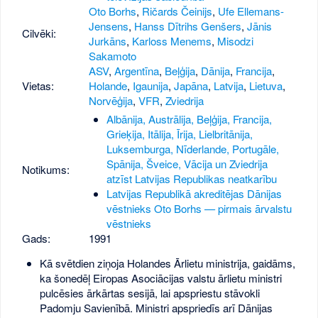
Oto Borhs
,
Ričards Čeinijs
,
Ufe Ellemans-
Jensens
,
Hanss Dītrihs Genšers
,
Jānis
Cilvēki:
Jurkāns
,
Karloss Menems
,
Misodzi
Sakamoto
ASV
,
Argentīna
,
Beļģija
,
Dānija
,
Francija
,
Vietas:
Holande
,
Igaunija
,
Japāna
,
Latvija
,
Lietuva
,
Norvēģija
,
VFR
,
Zviedrija
Albānija, Austrālija, Beļģija, Francija,
Grieķija, Itālija, Īrija, Lielbritānija,
Luksemburga, Nīderlande, Portugāle,
Spānija, Šveice, Vācija un Zviedrija
Notikums:
atzīst Latvijas Republikas neatkarību
Latvijas Republikā akreditējas Dānijas
vēstnieks Oto Borhs — pirmais ārvalstu
vēstnieks
Gads:
1991
Kā svētdien ziņoja Holandes Ārlietu ministrija, gaidāms,
ka šonedēļ Eiropas Asociācijas valstu ārlietu ministri
pulcēsies ārkārtas sesijā, lai apspriestu stāvokli
Padomju Savienībā. Ministri apspriedīs arī Dānijas