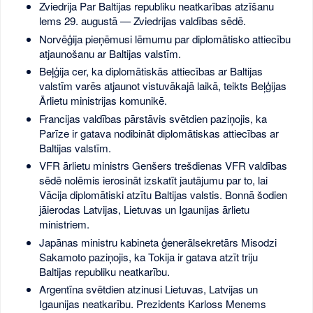
Zviedrija Par Baltijas republiku neatkarības atzīšanu
lems 29. augustā — Zviedrijas valdības sēdē.
Norvēģija pieņēmusi lēmumu par diplomātisko attiecību
atjaunošanu ar Baltijas valstīm.
Beļģija cer, ka diplomātiskās attiecības ar Baltijas
valstīm varēs atjaunot vistuvākajā laikā, teikts Beļģijas
Ārlietu ministrijas komunikē.
Francijas valdības pārstāvis svētdien paziņojis, ka
Parīze ir gatava nodibināt diplomātiskas attiecības ar
Baltijas valstīm.
VFR ārlietu ministrs Genšers trešdienas VFR valdības
sēdē nolēmis ierosināt izskatīt jautājumu par to, lai
Vācija diplomātiski atzītu Baltijas valstis. Bonnā šodien
jāierodas Latvijas, Lietuvas un Igaunijas ārlietu
ministriem.
Japānas ministru kabineta ģenerālsekretārs Misodzi
Sakamoto paziņojis, ka Tokija ir gatava atzīt triju
Baltijas republiku neatkarību.
Argentīna svētdien atzinusi Lietuvas, Latvijas un
Igaunijas neatkarību. Prezidents Karloss Menems