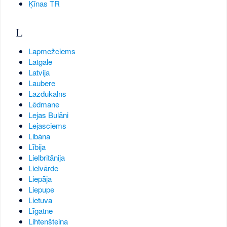
Ķīnas TR
L
Lapmežciems
Latgale
Latvija
Laubere
Lazdukalns
Lēdmane
Lejas Bulāni
Lejasciems
Libāna
Lībija
Lielbritānija
Lielvārde
Liepāja
Liepupe
Lietuva
Līgatne
Lihtenšteina