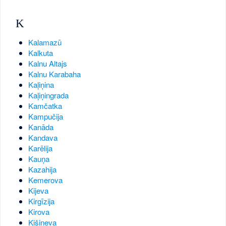
K
Kalamazū
Kalkuta
Kalnu Altajs
Kalnu Karabaha
Kaļiņina
Kaļiņingrada
Kamčatka
Kampučija
Kanāda
Kandava
Karēlija
Kauņa
Kazahija
Kemerova
Kijeva
Kirgīzija
Kirova
Kišiņeva