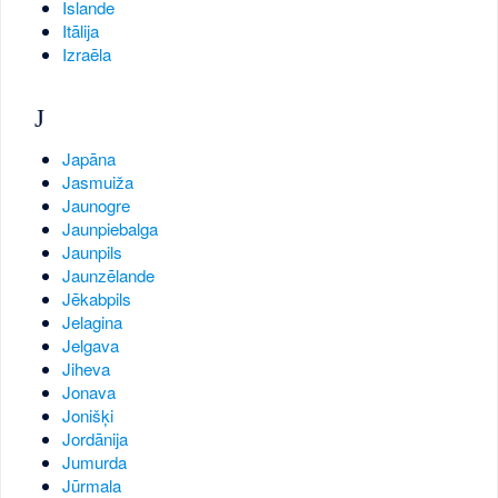
Islande
Itālija
Izraēla
J
Japāna
Jasmuiža
Jaunogre
Jaunpiebalga
Jaunpils
Jaunzēlande
Jēkabpils
Jelagina
Jelgava
Jiheva
Jonava
Jonišķi
Jordānija
Jumurda
Jūrmala