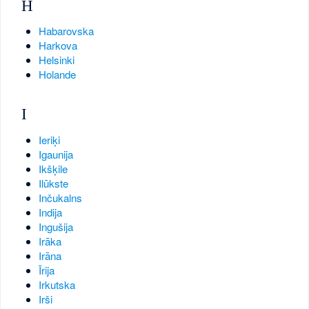
H
Habarovska
Harkova
Helsinki
Holande
I
Ieriķi
Igaunija
Ikšķile
Ilūkste
Inčukalns
Indija
Ingušija
Irāka
Irāna
Īrija
Irkutska
Irši