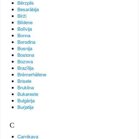
Bērzpils
Besarābija
Birži
Blīdene
Bolīvija
Bonna
Borodina
Bosnija
Bostona
Bozova
Brazīlija
Brēmerhāfene
Brisele
Bruklina
Bukareste
Bulgārija
Burjatija
C
Carnikava