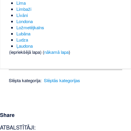
Lima
Limbaži
Līvāni
Londona
Ložmetējkalns
Lubāna
Ludza
Ļaudona
(iepriekšējā lapa) (
nākamā lapa
)
Slēpta kategorija:
Slēptās kategorijas
Share
ATBALSTĪTĀJI: