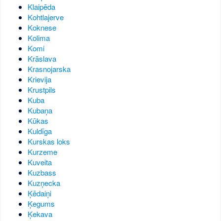
Klaipēda
Kohtlajerve
Koknese
Kolima
Komi
Krāslava
Krasnojarska
Krievija
Krustpils
Kuba
Kubaņa
Kūkas
Kuldīga
Kurskas loks
Kurzeme
Kuveita
Kuzbass
Kuzņecka
Ķēdaiņi
Ķegums
Ķekava