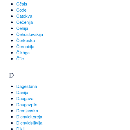
Cēsis
Code
Čatokva
Čečenija
Čehija
Čehoslovākija
Čerkeska
Černobiļa
Čikāga
Čīle
D
Dagestāna
Dānija
Daugava
Daugavpils
Demjanska
Dienvidkoreja
Dienvidslāvija
Dikļi