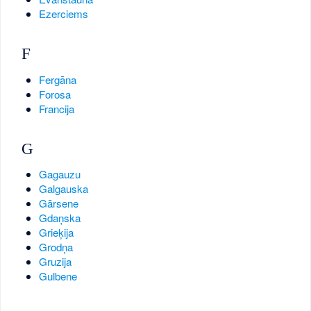
Ezerciems
F
Fergāna
Forosa
Francija
G
Gagauzu
Galgauska
Gārsene
Gdaņska
Grieķija
Grodņa
Gruzija
Gulbene