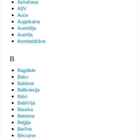
Astrahaņa
ASV
Auce
Augstkalne
Austrālija
Austrija
Azerbaidžāna
B
Bagdāde
Baku
Baldone
Baltkrievija
Balvi
Baškīrija
Bauska
Bebrene
Beļģija
Berlīne
Bērzaine