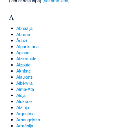
(iepriekšējā lapa) (
nākamā lapa
)
A
Abhāzija
Abrene
Ādaži
Afganistāna
Aglona
Aizkraukle
Aizpute
Aknīste
Alauksts
Albērvila
Alma-Ata
Aloja
Alūksne
Alžīrija
Argentīna
Arhangeļska
Armēnija