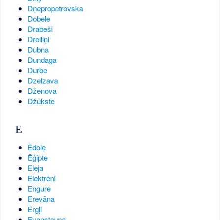
Dņepropetrovska
Dobele
Drabeši
Dreiliņi
Dubna
Dundaga
Durbe
Dzelzava
Dženova
Džūkste
E
Ēdole
Ēģipte
Eleja
Elektrēni
Engure
Erevāna
Ērgļi
Evanstauna