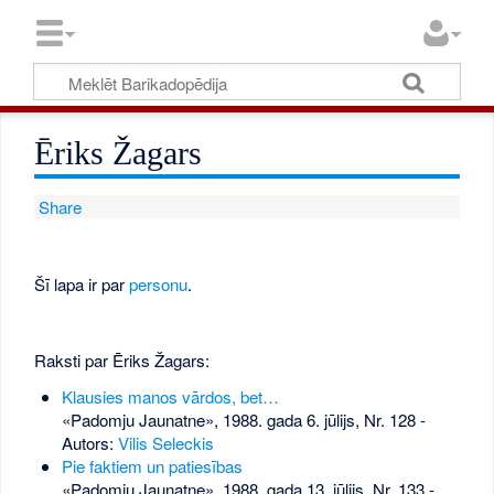
Ēriks Žagars
Share
Šī lapa ir par
personu
.
Raksti par Ēriks Žagars:
Klausies manos vārdos, bet…
«Padomju Jaunatne», 1988. gada 6. jūlijs, Nr. 128
-
Autors:
Vilis Seleckis
Pie faktiem un patiesības
«Padomju Jaunatne», 1988. gada 13. jūlijs, Nr. 133
-