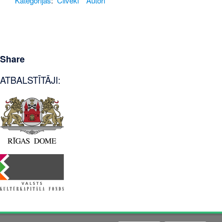
Kategorijas
:
Cilvēki
Autori
Share
ATBALSTĪTĀJI: