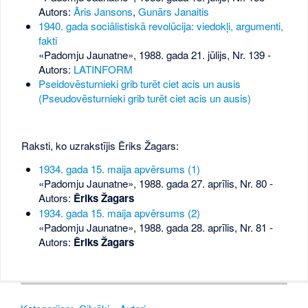
Autors:
Āris Jansons
,
Gunārs Janaitis
1940. gada sociālistiskā revolūcija: viedokļi, argumenti,
fakti
«Padomju Jaunatne», 1988. gada 21. jūlijs, Nr. 139
-
Autors:
LATINFORM
Pseidovēsturnieki grib turēt ciet acis un ausis
(Pseudovēsturnieki grib turēt ciet acis un ausis)
Raksti, ko uzrakstījis Ēriks Žagars:
1934. gada 15. maija apvērsums (1)
«Padomju Jaunatne», 1988. gada 27. aprīlis, Nr. 80
-
Autors:
Ēriks Žagars
1934. gada 15. maija apvērsums (2)
«Padomju Jaunatne», 1988. gada 28. aprīlis, Nr. 81
-
Autors:
Ēriks Žagars