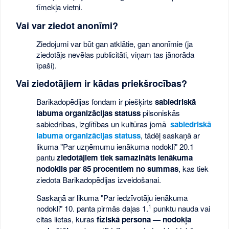
tīmekļa vietni.
Vai var ziedot anonīmi?
Ziedojumi var būt gan atklātie, gan anonīmie (ja
ziedotājs nevēlas publicitāti, viņam tas jānorāda
īpaši).
Vai ziedotājiem ir kādas priekšrocības?
Barikadopēdijas fondam ir piešķirts
sabiedriskā
labuma organizācijas statuss
pilsoniskās
sabiedrības, izglītības un kultūras jomā
sabiedriskā
labuma organizācijas statuss
, tādēļ saskaņā ar
likuma "Par uzņēmumu ienākuma nodokli" 20.1
pantu
ziedotājiem tiek samazināts ienākuma
nodoklis par 85 procentiem no summas
, kas tiek
ziedota Barikadopēdijas izveidošanai.
Saskaņā ar likuma "Par iedzīvotāju ienākuma
1
nodokli" 10. panta pirmās daļas 1.
punktu nauda vai
citas lietas, kuras
fiziskā persona — nodokļa