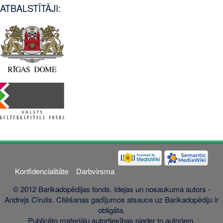
ATBALSTĪTĀJI:
Konfidencialitāte
Darbvirsma
© 2012 Barikadopēdijas fonds. Idejas un nosaukuma autors -
Andrejs Cīrulis. Citēšanas gadījumos atsauce uz Barikadopēdiju ir
obligāta.
Publicēto materiālu autortiesības pieder to autoriem.