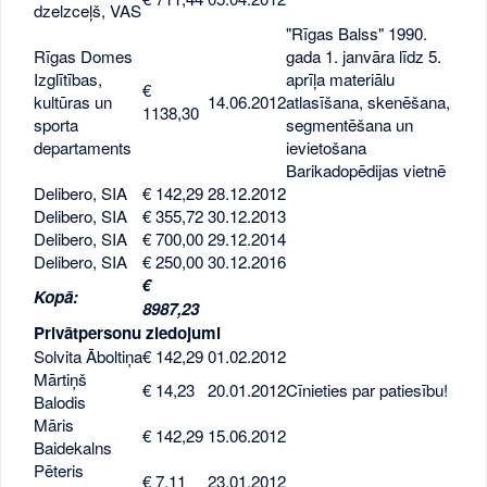
dzelzceļš, VAS
"Rīgas Balss" 1990.
Rīgas Domes
gada 1. janvāra līdz 5.
Izglītības,
aprīļa materiālu
€
kultūras un
14.06.2012
atlasīšana, skenēšana,
1138,30
sporta
segmentēšana un
departaments
ievietošana
Barikadopēdijas vietnē
Delibero, SIA
€ 142,29
28.12.2012
Delibero, SIA
€ 355,72
30.12.2013
Delibero, SIA
€ 700,00
29.12.2014
Delibero, SIA
€ 250,00
30.12.2016
€
Kopā:
8987,23
Privātpersonu ziedojumi
Solvita Āboltiņa
€ 142,29
01.02.2012
Mārtiņš
€ 14,23
20.01.2012
Cīnieties par patiesību!
Balodis
Māris
€ 142,29
15.06.2012
Baidekalns
Pēteris
€ 7,11
23.01.2012