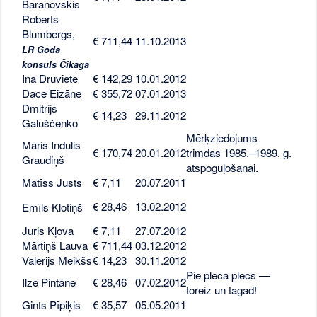
Baranovskis
Roberts
Blumbergs,
€ 711,44
11.10.2013
LR Goda
konsuls Čikāgā
Ina Druviete
€ 142,29
10.01.2012
Dace Eizāne
€ 355,72
07.01.2013
Dmitrijs
€ 14,23
29.11.2012
Galuščenko
Mērķziedojums
Māris Indulis
€ 170,74
20.01.2012
trimdas 1985.–1989. g.
Graudiņš
atspoguļošanai.
Matīss Justs
€ 7,11
20.07.2011
€ 28,46
13.02.2012
Emīls Klotiņš
Juris Kļova
€ 7,11
27.07.2012
Mārtiņš Lauva
€ 711,44
03.12.2012
Valerijs Meikšs
€ 14,23
30.11.2012
Pie pleca plecs —
Ilze Pintāne
€ 28,46
07.02.2012
toreiz un tagad!
Gints Pīpiķis
€ 35,57
05.05.2011