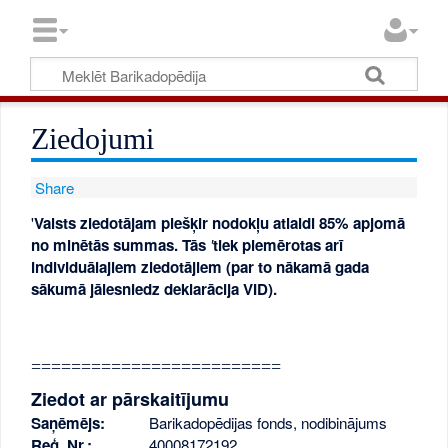
Ziedojumi
Share
'
Valsts ziedotājam piešķir nodokļu atlaidi 85% apjomā
no minētās summas. Tās
'
tiek piemērotas arī
individuālajiem ziedotājiem (par to nākamā gada
sākumā jāiesniedz deklarācija VID).
=========================
Ziedot ar pārskaitījumu
Saņēmējs:
Barikadopēdijas fonds, nodibinājums
Reģ. Nr.:
40008172192