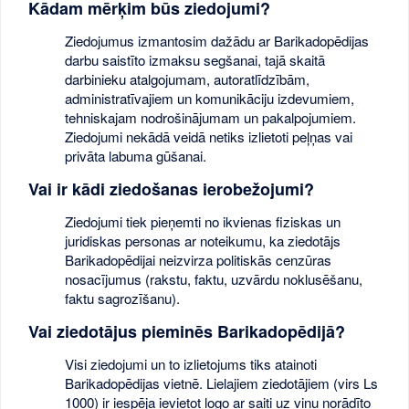
Kādam mērķim būs ziedojumi?
Ziedojumus izmantosim dažādu ar Barikadopēdijas
darbu saistīto izmaksu segšanai, tajā skaitā
darbinieku atalgojumam, autoratlīdzībām,
administratīvajiem un komunikāciju izdevumiem,
tehniskajam nodrošinājumam un pakalpojumiem.
Ziedojumi nekādā veidā netiks izlietoti peļņas vai
privāta labuma gūšanai.
Vai ir kādi ziedošanas ierobežojumi?
Ziedojumi tiek pieņemti no ikvienas fiziskas un
juridiskas personas ar noteikumu, ka ziedotājs
Barikadopēdijai neizvirza politiskās cenzūras
nosacījumus (rakstu, faktu, uzvārdu noklusēšanu,
faktu sagrozīšanu).
Vai ziedotājus pieminēs Barikadopēdijā?
Visi ziedojumi un to izlietojums tiks atainoti
Barikadopēdijas vietnē. Lielajiem ziedotājiem (virs Ls
1000) ir iespēja ievietot logo ar saiti uz viņu norādīto