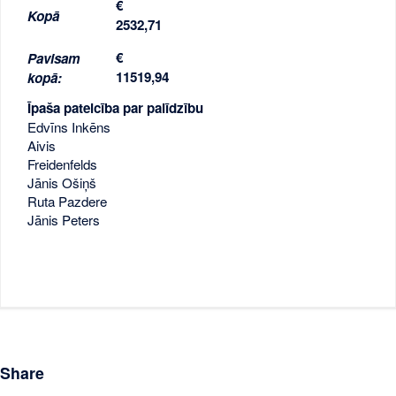
€
Kopā
2532,71
€
Pavisam
11519,94
kopā:
Īpaša pateicība par palīdzību
Edvīns Inkēns
Aivis
Freidenfelds
Jānis Ošiņš
Ruta Pazdere
Jānis Peters
Share