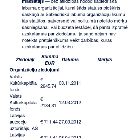
maksātājs —
bez atlīdzības nodod sabiedriskā
labuma organizācijai, kurai šāds statuss piešķirts
saskaņā ar Sabiedriskā labuma organizāciju likumu
tās statūtos, satversmē vai nolikumā noteikto mērķu
sasniegšanai, vai budžeta iestādei, šā panta izpratnē
uzskatāmas par ziedojumu, ja saņēmējam nav
noteikts pretpienākums veikt darbības, kuras
uzskatāmas par atlīdzību.
Summa
Ziedotāji
Datums
Mērķis
EUR
Organizāciju ziedojumi
Valsts
€
Kultūrkapitāla
03.11.2011
2845,74
fonds
Valsts
€
Kultūrkapitāla
12.03.2012
2134,31
fonds
Latvijas
autoceļu
€ 711,44
27.03.2012
uzturētājs, AS
Latvijas
€ 711,44
05.04.2012