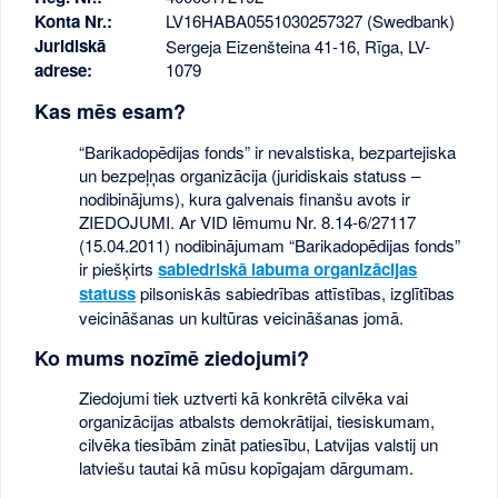
Konta Nr.:
LV16HABA0551030257327 (Swedbank)
Juridiskā
Sergeja Eizenšteina 41-16, Rīga, LV-
adrese:
1079
Kas mēs esam?
“Barikadopēdijas fonds” ir nevalstiska, bezpartejiska
un bezpeļņas organizācija (juridiskais statuss –
nodibinājums), kura galvenais finanšu avots ir
ZIEDOJUMI. Ar VID lēmumu Nr. 8.14-6/27117
(15.04.2011) nodibinājumam “Barikadopēdijas fonds”
ir piešķirts
sabiedriskā labuma organizācijas
statuss
pilsoniskās sabiedrības attīstības, izglītības
veicināšanas un kultūras veicināšanas jomā.
Ko mums nozīmē ziedojumi?
Ziedojumi tiek uztverti kā konkrētā cilvēka vai
organizācijas atbalsts demokrātijai, tiesiskumam,
cilvēka tiesībām zināt patiesību, Latvijas valstij un
latviešu tautai kā mūsu kopīgajam dārgumam.