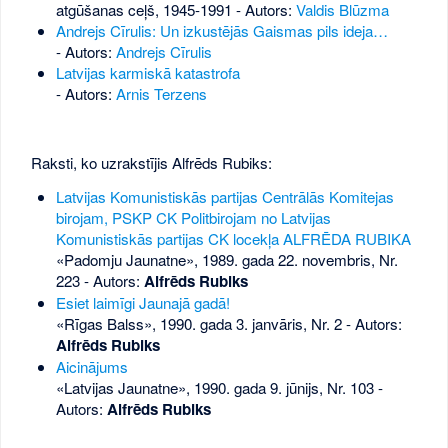
atgūšanas ceļš, 1945-1991 - Autors:
Valdis Blūzma
Andrejs Cīrulis: Un izkustējās Gaismas pils ideja…
- Autors:
Andrejs Cīrulis
Latvijas karmiskā katastrofa
- Autors:
Arnis Terzens
Raksti, ko uzrakstījis Alfrēds Rubiks:
Latvijas Komunistiskās partijas Centrālās Komitejas
birojam, PSKP CK Politbirojam no Latvijas
Komunistiskās partijas CK locekļa ALFRĒDA RUBIKA
«Padomju Jaunatne», 1989. gada 22. novembris, Nr.
223
- Autors:
Alfrēds Rubiks
Esiet laimīgi Jaunajā gadā!
«Rīgas Balss», 1990. gada 3. janvāris, Nr. 2
- Autors:
Alfrēds Rubiks
Aicinājums
«Latvijas Jaunatne», 1990. gada 9. jūnijs, Nr. 103
-
Autors:
Alfrēds Rubiks