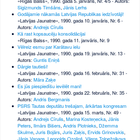
«Rīgas Balss», 1990. gada 5. janvāris, Nr. 4/5
- Autors:
Sigizmunds Timšāns
,
Jānis Lerhs
Godājamie nākamās Latvijas Republikas iedzīvotāji!
«Latvijas Jaunatne», 1990. gada 10. janvāris, Nr. 6
-
Autors:
Andrejs Cīrulis
Kā rast kopsaucēju konsolidācijai
«Rīgas Balss», 1990. gada 11. janvāris, Nr. 9
Vēlreiz esmu par Karātavu ielu
«Latvijas Jaunatne», 1990. gada 19. janvāris, Nr. 13
-
Autors:
Guntis Eniņš
Dārgie tautieši!
«Latvijas Jaunatne», 1990. gada 16. februāris, Nr. 31
-
Autors:
Māra Zaķe
Es jūs piespiedīšu ievēlēt mani!
«Latvijas Jaunatne», 1990. gada 22. februāris, Nr. 35
-
Autors:
Andris Bergmanis
PSRS Tautas deputātu trešajam, ārkārtas kongresam
«Latvijas Jaunatne», 1990. gada 15. marts, Nr. 49
-
Autors:
Andrejs Cīrulis
,
Marina Kosteņecka
,
Jānis
Peters
,
Ilmārs Bišers
,
Andris Plotnieks
,
Džemma
Skulme
,
Juris Bojārs
,
Juris Zaķis
,
Ervids Grinovskis
,
Jānis Vanags
,
Leopolds Ozoliņš
,
Vilens Tolpežņikovs
,