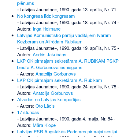
plēnums
«Latvijas Jaunatne», 1990. gada 13. aprīlis, Nr. 71
No kongresa līdz kongresam
«Latvijas Jaunatne», 1990. gada 18. aprīlis, Nr. 74
-
Autors:
Inga Helmane
Latvijas Komunistisko partiju vadītājiem Ivaram
Ķezberam un Alfrēdam Rubikam
«Latvijas Jaunatne», 1990. gada 19. aprīlis, Nr. 75
-
Autors:
Andris Jakubāns
LKP CK pirmajam sekretāram A. RUBIKAM PSKP
biedra A. Gorbunova iesniegums
- Autors:
Anatolijs Gorbunovs
LKP CK pirmajam sekretāram A. Rubikam
«Latvijas Jaunatne», 1990. gada 24. aprīlis, Nr. 78
-
Autors:
Anatolijs Gorbunovs
Atvadas no Latvijas kompartijas
- Autors:
Oto Lācis
17 stundas
«Latvijas Jaunatne», 1990. gada 4. maijs, Nr. 84
-
Autors:
Māra Kiope
Latvijas PSR Augstākās Padomes pirmajai sesijai