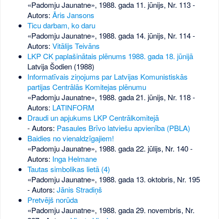
«Padomju Jaunatne», 1988. gada 11. jūnijs, Nr. 113
-
Autors:
Āris Jansons
Ticu darbam, ko daru
«Padomju Jaunatne», 1988. gada 14. jūnijs, Nr. 114
-
Autors:
Vitālijs Teivāns
LKP CK paplašinātais plēnums 1988. gada 18. jūnijā
Latvija Šodien (1988)
Informatīvais ziņojums par Latvijas Komunistiskās
partijas Centrālās Komitejas plēnumu
«Padomju Jaunatne», 1988. gada 21. jūnijs, Nr. 118
-
Autors:
LATINFORM
Draudi un apjukums LKP Centrālkomitejā
- Autors:
Pasaules Brīvo latviešu apvienība (PBLA)
Baidies no vienaldzīgajiem!
«Padomju Jaunatne», 1988. gada 22. jūlijs, Nr. 140
-
Autors:
Inga Helmane
Tautas simbolikas lietā (4)
«Padomju Jaunatne», 1988. gada 13. oktobris, Nr. 195
- Autors:
Jānis Stradiņš
Pretvējš norūda
«Padomju Jaunatne», 1988. gada 29. novembris, Nr.