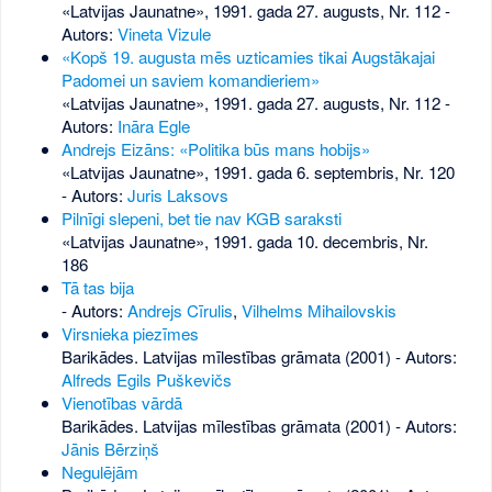
«Latvijas Jaunatne», 1991. gada 27. augusts, Nr. 112
-
Autors:
Vineta Vizule
«Kopš 19. augusta mēs uzticamies tikai Augstākajai
Padomei un saviem komandieriem»
«Latvijas Jaunatne», 1991. gada 27. augusts, Nr. 112
-
Autors:
Ināra Egle
Andrejs Eizāns: «Politika būs mans hobijs»
«Latvijas Jaunatne», 1991. gada 6. septembris, Nr. 120
- Autors:
Juris Laksovs
Pilnīgi slepeni, bet tie nav KGB saraksti
«Latvijas Jaunatne», 1991. gada 10. decembris, Nr.
186
Tā tas bija
- Autors:
Andrejs Cīrulis
,
Vilhelms Mihailovskis
Virsnieka piezīmes
Barikādes. Latvijas mīlestības grāmata (2001) - Autors:
Alfreds Egils Puškevičs
Vienotības vārdā
Barikādes. Latvijas mīlestības grāmata (2001) - Autors:
Jānis Bērziņš
Negulējām