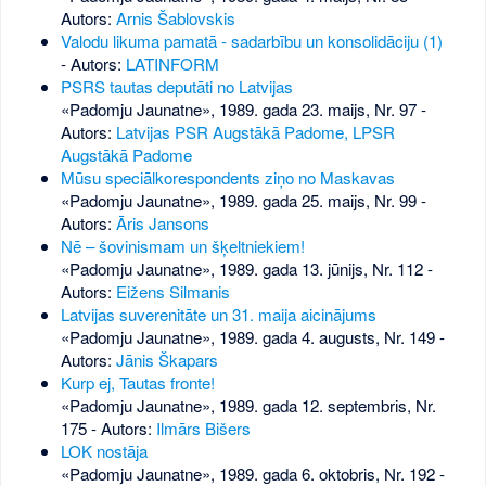
Autors:
Arnis Šablovskis
Valodu likuma pamatā - sadarbību un konsolidāciju (1)
- Autors:
LATINFORM
PSRS tautas deputāti no Latvijas
«Padomju Jaunatne», 1989. gada 23. maijs, Nr. 97
-
Autors:
Latvijas PSR Augstākā Padome, LPSR
Augstākā Padome
Mūsu speciālkorespondents ziņo no Maskavas
«Padomju Jaunatne», 1989. gada 25. maijs, Nr. 99
-
Autors:
Āris Jansons
Nē – šovinismam un šķeltniekiem!
«Padomju Jaunatne», 1989. gada 13. jūnijs, Nr. 112
-
Autors:
Eižens Silmanis
Latvijas suverenitāte un 31. maija aicinājums
«Padomju Jaunatne», 1989. gada 4. augusts, Nr. 149
-
Autors:
Jānis Škapars
Kurp ej, Tautas fronte!
«Padomju Jaunatne», 1989. gada 12. septembris, Nr.
175
- Autors:
Ilmārs Bišers
LOK nostāja
«Padomju Jaunatne», 1989. gada 6. oktobris, Nr. 192
-