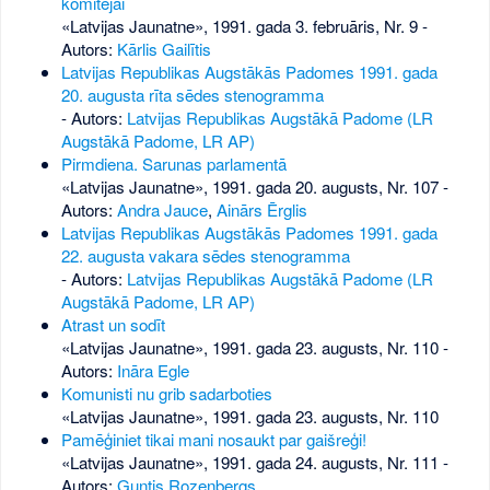
komitejai
«Latvijas Jaunatne», 1991. gada 3. februāris, Nr. 9
-
Autors:
Kārlis Gailītis
Latvijas Republikas Augstākās Padomes 1991. gada
20. augusta rīta sēdes stenogramma
- Autors:
Latvijas Republikas Augstākā Padome (LR
Augstākā Padome, LR AP)
Pirmdiena. Sarunas parlamentā
«Latvijas Jaunatne», 1991. gada 20. augusts, Nr. 107
-
Autors:
Andra Jauce
,
Ainārs Ērglis
Latvijas Republikas Augstākās Padomes 1991. gada
22. augusta vakara sēdes stenogramma
- Autors:
Latvijas Republikas Augstākā Padome (LR
Augstākā Padome, LR AP)
Atrast un sodīt
«Latvijas Jaunatne», 1991. gada 23. augusts, Nr. 110
-
Autors:
Ināra Egle
Komunisti nu grib sadarboties
«Latvijas Jaunatne», 1991. gada 23. augusts, Nr. 110
Pamēģiniet tikai mani nosaukt par gaišreģi!
«Latvijas Jaunatne», 1991. gada 24. augusts, Nr. 111
-
Autors:
Guntis Rozenbergs