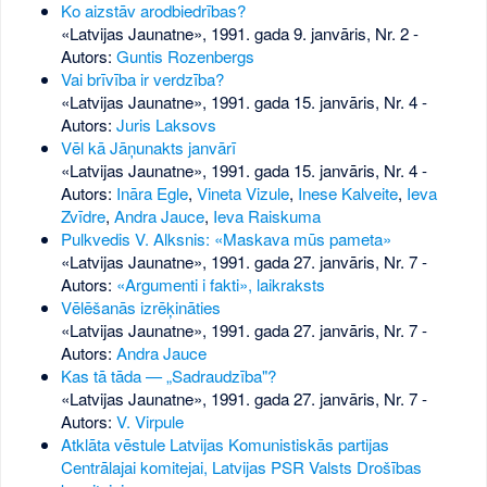
Ko aizstāv arodbiedrības?
«Latvijas Jaunatne», 1991. gada 9. janvāris, Nr. 2
-
Autors:
Guntis Rozenbergs
Vai brīvība ir verdzība?
«Latvijas Jaunatne», 1991. gada 15. janvāris, Nr. 4
-
Autors:
Juris Laksovs
Vēl kā Jāņunakts janvārī
«Latvijas Jaunatne», 1991. gada 15. janvāris, Nr. 4
-
Autors:
Ināra Egle
,
Vineta Vizule
,
Inese Kalveite
,
Ieva
Zvīdre
,
Andra Jauce
,
Ieva Raiskuma
Pulkvedis V. Alksnis: «Maskava mūs pameta»
«Latvijas Jaunatne», 1991. gada 27. janvāris, Nr. 7
-
Autors:
«Argumenti i fakti», laikraksts
Vēlēšanās izrēķināties
«Latvijas Jaunatne», 1991. gada 27. janvāris, Nr. 7
-
Autors:
Andra Jauce
Kas tā tāda — „Sadraudzība"?
«Latvijas Jaunatne», 1991. gada 27. janvāris, Nr. 7
-
Autors:
V. Virpule
Atklāta vēstule Latvijas Komunistiskās partijas
Centrālajai komitejai, Latvijas PSR Valsts Drošības