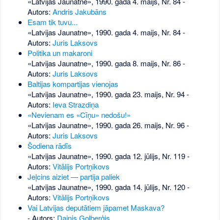
«Latvijas Jaunatne», 1990. gada 4. maijs, Nr. 84
-
Autors:
Andris Jakubāns
Esam tik tuvu...
«Latvijas Jaunatne», 1990. gada 4. maijs, Nr. 84
-
Autors:
Juris Laksovs
Politika un makaroni
«Latvijas Jaunatne», 1990. gada 8. maijs, Nr. 86
-
Autors:
Juris Laksovs
Baltijas kompartijas vienojas
«Latvijas Jaunatne», 1990. gada 23. maijs, Nr. 94
-
Autors:
Ieva Strazdiņa
«Nevienam es «Cīņu» nedošu!»
«Latvijas Jaunatne», 1990. gada 26. maijs, Nr. 96
-
Autors:
Juris Laksovs
Šodiena rādīs
«Latvijas Jaunatne», 1990. gada 12. jūlijs, Nr. 119
-
Autors:
Vitālijs Portņikovs
Jeļcins aiziet — partija paliek
«Latvijas Jaunatne», 1990. gada 14. jūlijs, Nr. 120
-
Autors:
Vitālijs Portņikovs
Vai Latvijas deputātiem jāpamet Maskava?
- Autors:
Dainis Golberģis