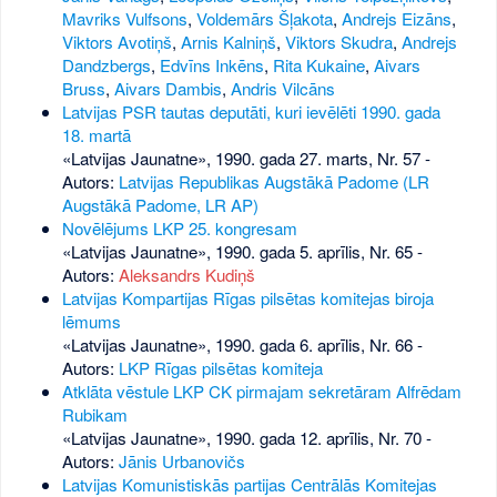
Mavriks Vulfsons
,
Voldemārs Šļakota
,
Andrejs Eizāns
,
Viktors Avotiņš
,
Arnis Kalniņš
,
Viktors Skudra
,
Andrejs
Dandzbergs
,
Edvīns Inkēns
,
Rita Kukaine
,
Aivars
Bruss
,
Aivars Dambis
,
Andris Vilcāns
Latvijas PSR tautas deputāti, kuri ievēlēti 1990. gada
18. martā
«Latvijas Jaunatne», 1990. gada 27. marts, Nr. 57
-
Autors:
Latvijas Republikas Augstākā Padome (LR
Augstākā Padome, LR AP)
Novēlējums LKP 25. kongresam
«Latvijas Jaunatne», 1990. gada 5. aprīlis, Nr. 65
-
Autors:
Aleksandrs Kudiņš
Latvijas Kompartijas Rīgas pilsētas komitejas biroja
lēmums
«Latvijas Jaunatne», 1990. gada 6. aprīlis, Nr. 66
-
Autors:
LKP Rīgas pilsētas komiteja
Atklāta vēstule LKP CK pirmajam sekretāram Alfrēdam
Rubikam
«Latvijas Jaunatne», 1990. gada 12. aprīlis, Nr. 70
-
Autors:
Jānis Urbanovičs
Latvijas Komunistiskās partijas Centrālās Komitejas