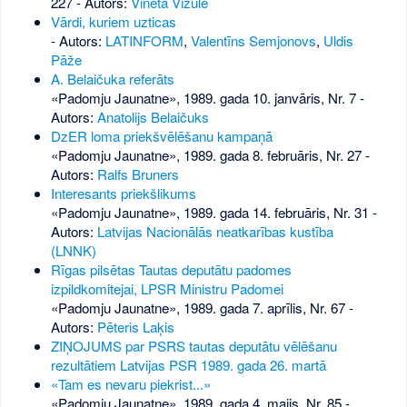
227
- Autors:
Vineta Vizule
Vārdi, kuriem uzticas
- Autors:
LATINFORM
,
Valentīns Semjonovs
,
Uldis
Pāže
A. Belaičuka referāts
«Padomju Jaunatne», 1989. gada 10. janvāris, Nr. 7
-
Autors:
Anatolijs Belaičuks
DzER loma priekšvēlēšanu kampaņā
«Padomju Jaunatne», 1989. gada 8. februāris, Nr. 27
-
Autors:
Ralfs Bruners
Interesants priekšlikums
«Padomju Jaunatne», 1989. gada 14. februāris, Nr. 31
-
Autors:
Latvijas Nacionālās neatkarības kustība
(LNNK)
Rīgas pilsētas Tautas deputātu padomes
izpildkomitejai, LPSR Ministru Padomei
«Padomju Jaunatne», 1989. gada 7. aprīlis, Nr. 67
-
Autors:
Pēteris Laķis
ZIŅOJUMS par PSRS tautas deputātu vēlēšanu
rezultātiem Latvijas PSR 1989. gada 26. martā
«Tam es nevaru piekrist...»
«Padomju Jaunatne», 1989. gada 4. maijs, Nr. 85
-