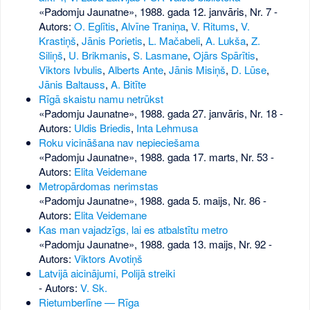
«Padomju Jaunatne», 1988. gada 12. janvāris, Nr. 7
-
Autors:
O. Eglītis
,
Alvīne Traniņa
,
V. Ritums
,
V.
Krastiņš
,
Jānis Porietis
,
L. Mačabeli
,
A. Lukša
,
Z.
Siliņš
,
U. Brikmanis
,
S. Lasmane
,
Ojārs Spārītis
,
Viktors Ivbulis
,
Alberts Ante
,
Jānis Misiņš
,
D. Lūse
,
Jānis Baltauss
,
A. Bitīte
Rīgā skaistu namu netrūkst
«Padomju Jaunatne», 1988. gada 27. janvāris, Nr. 18
-
Autors:
Uldis Briedis
,
Inta Lehmusa
Roku vicināšana nav nepieciešama
«Padomju Jaunatne», 1988. gada 17. marts, Nr. 53
-
Autors:
Elita Veidemane
Metropārdomas nerimstas
«Padomju Jaunatne», 1988. gada 5. maijs, Nr. 86
-
Autors:
Elita Veidemane
Kas man vajadzīgs, lai es atbalstītu metro
«Padomju Jaunatne», 1988. gada 13. maijs, Nr. 92
-
Autors:
Viktors Avotiņš
Latvijā aicinājumi, Polijā streiki
- Autors:
V. Sk.
Rietumberlīne — Rīga