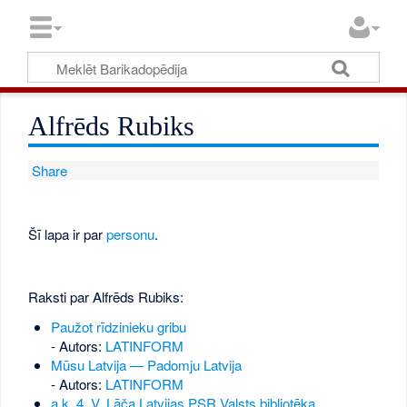
Alfrēds Rubiks
Share
Šī lapa ir par
personu
.
Raksti par Alfrēds Rubiks:
Paužot rīdzinieku gribu
- Autors:
LATINFORM
Mūsu Latvija — Padomju Latvija
- Autors:
LATINFORM
a.k. 4, V. Lāča Latvijas PSR Valsts bibliotēka