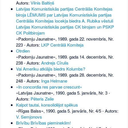
Autors:
Vilnis Baltiņš
Latvijas Komunistiskās partijas Centrālās Komitejas
biroja LĒMUMS par Latvijas Komunistiskās partijas
Centrālās Komitejas locekļa biedra A. Rubika vēstuli
Latvijas Komunistiskās partijas CK birojam un PSKP
CK Politbirojam
«Padomju Jaunatne», 1989. gada 22. novembris, Nr.
223
- Autors:
LKP Centrālā Komiteja
Otrdien
«Padomju Jaunatne», 1989. gada 14. decembris, Nr.
238
- Autors:
Andrejs Cīrulis
Vai Ameriku atklājis biedrs Kolumbs?
«Padomju Jaunatne», 1989. gada 28. decembris, Nr.
248
- Autors:
Inga Helmane
«In concordia res parvae crescunt»
«Latvijas Jaunatne», 1990. gada 5. janvāris, Nr. 3
-
Autors:
Pēteris Zeile
Kalpot tautai, konsolidējot spēkus
«Rīgas Balss», 1990. gada 5. janvāris, Nr. 4/5
- Autors:
V. Semjonovs
Brīvību Brīvības piemineklim!