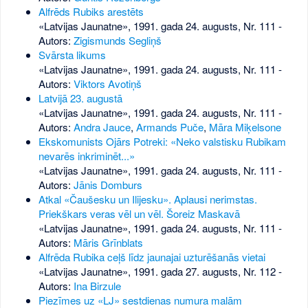
Alfrēds Rubiks arestēts
«Latvijas Jaunatne», 1991. gada 24. augusts, Nr. 111
-
Autors:
Zigismunds Segliņš
Svārsta likums
«Latvijas Jaunatne», 1991. gada 24. augusts, Nr. 111
-
Autors:
Viktors Avotiņš
Latvijā 23. augustā
«Latvijas Jaunatne», 1991. gada 24. augusts, Nr. 111
-
Autors:
Andra Jauce
,
Armands Puče
,
Māra Miķelsone
Ekskomunists Ojārs Potreki: «Neko valstisku Rubikam
nevarēs inkriminēt...»
«Latvijas Jaunatne», 1991. gada 24. augusts, Nr. 111
-
Autors:
Jānis Domburs
Atkal «Čaušesku un Ilijesku». Aplausi nerimstas.
Priekškars veras vēl un vēl. Šoreiz Maskavā
«Latvijas Jaunatne», 1991. gada 24. augusts, Nr. 111
-
Autors:
Māris Grīnblats
Alfrēda Rubika ceļš līdz jaunajai uzturēšanās vietai
«Latvijas Jaunatne», 1991. gada 27. augusts, Nr. 112
-
Autors:
Ina Birzule
Piezīmes uz «LJ» sestdienas numura malām