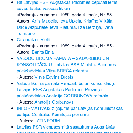
Rīt Latvijas PSR Augstākās Padomes deputāti lems
savas tautas valodas likteni
«Padomju Jaunatne», 1989. gada 4. maijs, Nr. 85
-
Autors:
Artis Mudelis
,
Ieva Upleja
,
Kristīne Vilkāja
,
Dace Aizpuriete
,
Ieva Rietuma
,
Ilze Bērziņa
,
Iveta
Tomsone
Ceļamaizes vietā
«Padomju Jaunatne», 1989. gada 4. maijs, Nr. 85
-
Autors:
Benita Brila
VALODU LIKUMA PAMATĀ – SADARBĪBU UN
KONSOLIDĀCIJU. Latvijas PSR Ministru Padomes
priekšsēdētāja Viļņa BREŠA referāts
- Autors:
Vilnis Edvīns Bresis
Valodu likuma pamatā – sadarbību un konsolidāciju.
Latvijas PSR Augstākās Padomes Prezidija
priekšsēdētāja Anatolija GORBUNOVA referāts
- Autors:
Anatolijs Gorbunovs
INFORMATĪVAIS ziņojums par Latvijas Komunistiskās
partijas Centrālās Komitejas plēnumu
- Autors:
LATINFORM
Latvijas PSR vienpadsmitā sasaukuma Augstākās
Padomes vienpadsmitā sesija. Informatīvais ziņojums