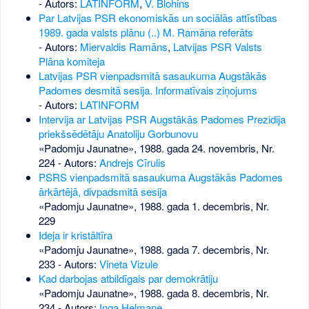
- Autors:
LATINFORM
,
V. Blohins
Par Latvijas PSR ekonomiskās un sociālās attīstības
1989. gada valsts plānu (..) M. Ramāna referāts
- Autors:
Miervaldis Ramāns
,
Latvijas PSR Valsts
Plāna komiteja
Latvijas PSR vienpadsmitā sasaukuma Augstākās
Padomes desmitā sesija. Informatīvais ziņojums
- Autors:
LATINFORM
Intervija ar Latvijas PSR Augstākās Padomes Prezidija
priekšsēdētāju Anatoliju Gorbunovu
«Padomju Jaunatne», 1988. gada 24. novembris, Nr.
224
- Autors:
Andrejs Cīrulis
PSRS vienpadsmitā sasaukuma Augstākās Padomes
ārkārtējā, divpadsmitā sesija
«Padomju Jaunatne», 1988. gada 1. decembris, Nr.
229
Ideja ir kristāltīra
«Padomju Jaunatne», 1988. gada 7. decembris, Nr.
233
- Autors:
Vineta Vizule
Kad darbojas atbildīgais par demokrātiju
«Padomju Jaunatne», 1988. gada 8. decembris, Nr.
234
- Autors:
Inga Helmane