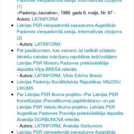
(1)
«Padomju Jaunatne», 1989. gada 6. maijs, Nr. 87
-
Autors:
LATINFORM
Latvijas PSR vienpadsmitā sasaukuma Augstākās
Padomes vienpadsmitā sesija. Informatīvais ziņojums
(2)
- Autors:
LATINFORM
Par pasākumiem, kas veicami, lai radikāli uzlabotu
latviešu valodas mācīšanu republikas iedzīvotājiem
Latvijas PSR Ministru Padomes priekšsēdētāja
deputāta Viļņa BREŠA referāts
- Autors:
LATINFORM
,
Vilnis Edvīns Bresis
Latvijas Padomju Sociālistiskās Republikas VALODU
LIKUMS
Par Latvijas PSR likuma projektu «Par Latvijas PSR
Konstitūcijas (Pamatlikuma) papildināšanu» un par
Latvijas PSR Valodu likuma projektu. Latvijas PSR
Augstākas Padomes Prezidija priekšsēdētāja deputāta
Anatolija GORBUNOVA referāts
- Autors:
LATINFORM
,
Anatolijs Gorbunovs
Latvijas PSR vienpadsmitā sasaukuma Augstākās