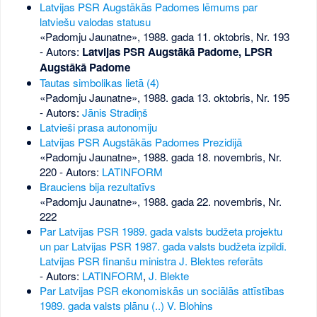
Latvijas PSR Augstākās Padomes lēmums par
latviešu valodas statusu
«Padomju Jaunatne», 1988. gada 11. oktobris, Nr. 193
- Autors:
Latvijas PSR Augstākā Padome, LPSR
Augstākā Padome
Tautas simbolikas lietā (4)
«Padomju Jaunatne», 1988. gada 13. oktobris, Nr. 195
- Autors:
Jānis Stradiņš
Latvieši prasa autonomiju
Latvijas PSR Augstākās Padomes Prezidijā
«Padomju Jaunatne», 1988. gada 18. novembris, Nr.
220
- Autors:
LATINFORM
Brauciens bija rezultatīvs
«Padomju Jaunatne», 1988. gada 22. novembris, Nr.
222
Par Latvijas PSR 1989. gada valsts budžeta projektu
un par Latvijas PSR 1987. gada valsts budžeta izpildi.
Latvijas PSR finanšu ministra J. Blektes referāts
- Autors:
LATINFORM
,
J. Blekte
Par Latvijas PSR ekonomiskās un sociālās attīstības
1989. gada valsts plānu (..) V. Blohins