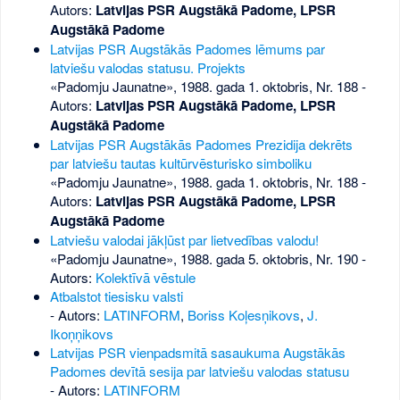
Autors:
Latvijas PSR Augstākā Padome, LPSR
Augstākā Padome
Latvijas PSR Augstākās Padomes lēmums par
latviešu valodas statusu. Projekts
«Padomju Jaunatne», 1988. gada 1. oktobris, Nr. 188
-
Autors:
Latvijas PSR Augstākā Padome, LPSR
Augstākā Padome
Latvijas PSR Augstākās Padomes Prezidija dekrēts
par latviešu tautas kultūrvēsturisko simboliku
«Padomju Jaunatne», 1988. gada 1. oktobris, Nr. 188
-
Autors:
Latvijas PSR Augstākā Padome, LPSR
Augstākā Padome
Latviešu valodai jākļūst par lietvedības valodu!
«Padomju Jaunatne», 1988. gada 5. oktobris, Nr. 190
-
Autors:
Kolektīvā vēstule
Atbalstot tiesisku valsti
- Autors:
LATINFORM
,
Boriss Koļesņikovs
,
J.
Ikoņņikovs
Latvijas PSR vienpadsmitā sasaukuma Augstākās
Padomes devītā sesija par latviešu valodas statusu
- Autors:
LATINFORM