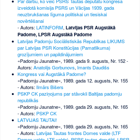
Par darbu, ko veic PSRS Tautas deputātu kongresa
izveidotā komisija PSRS un Vācijas 1939. gada
neuzbrukšanas līguma politiskai un tiesiskai
novērtēšanai
- Autors:
LATINFORM
,
Latvijas PSR Augstākā
Padome, LPSR Augstākā Padome
Latvijas Padomju Sociālistiskās Republikas LIKUMS
par Latvijas PSR Konstitūcijas (Pamatlikuma)
grozījumiem un papildinājumiem
«Padomju Jaunatne», 1989. gada 9. augusts, Nr. 152
-
Autors:
Anatolijs Gorbunovs
,
Imants Daudišs
Kongress vai Augstākā Padome?
«Padomju Jaunatne», 1989. gada 12. augusts, Nr. 155
- Autors:
Ilmārs Bišers
PSKP CK paziņojums par stāvokli Baltijas padomju
republikās
«Padomju Jaunatne», 1989. gada 29. augusts, Nr. 165
- Autors:
PSKP CK
LATVIJAS TAUTAI!
«Padomju Jaunatne», 1989. gada 29. augusts, Nr. 165
- Autors:
Latvijas Tautas frontes Domes valde (LTF
Domes valde, LTF valde)
,
PSRS tautas deputāti
,
LPSR