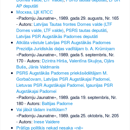
AP deputāti
Москва, ЦК КПСС
«Padomju Jaunatne», 1989. gada 29. augusts, Nr. 165
- Autors:
Latvijas Tautas frontes Domes valde (LTF
Domes valde, LTF valde)
,
PSRS tautas deputāti
,
Latvijas PSR Augstākās Padomes deputāti
Atklāta vēstule Latvijas PSR Augstākās Padomes
Prezidija Juridiskās daļas vadītājam b. A. Krūmiņam
«Padomju Jaunatne», 1989. gada 5. septembris, Nr.
170
- Autors:
Dzintra Hirša
,
Valentīna Skujiņa
,
Ojārs
Bušs
,
Jānis Valdmanis
PSRS Augstākās Padomes priekšsēdētājam M.
Gorbačovam, Latvijas PSR Augstākajai Padomei,
Lietuvas PSR Augstākajai Padomei, Igaunijas PSR
Augstākajai Padomei
«Padomju Jaunatne», 1989. gada 19. septembris, Nr.
180
- Autors:
Baltijas Padome
Vai jābūt tādam institūtam?
«Padomju Jaunatne», 1989. gada 25. oktobris, Nr. 205
- Autors:
Inese Vaidere
Prātīgs politiķis nekad nesaka «nē»