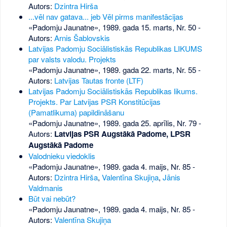
Autors:
Dzintra Hirša
...vēl nav gatava... jeb Vēl pirms manifestācijas
«Padomju Jaunatne», 1989. gada 15. marts, Nr. 50
-
Autors:
Arnis Šablovskis
Latvijas Padomju Sociālistiskās Republikas LIKUMS
par valsts valodu. Projekts
«Padomju Jaunatne», 1989. gada 22. marts, Nr. 55
-
Autors:
Latvijas Tautas fronte (LTF)
Latvijas Padomju Sociālistiskās Republikas likums.
Projekts. Par Latvijas PSR Konstitūcijas
(Pamatlikuma) papildināšanu
«Padomju Jaunatne», 1989. gada 25. aprīlis, Nr. 79
-
Autors:
Latvijas PSR Augstākā Padome, LPSR
Augstākā Padome
Valodnieku viedoklis
«Padomju Jaunatne», 1989. gada 4. maijs, Nr. 85
-
Autors:
Dzintra Hirša
,
Valentīna Skujiņa
,
Jānis
Valdmanis
Būt vai nebūt?
«Padomju Jaunatne», 1989. gada 4. maijs, Nr. 85
-
Autors:
Valentīna Skujiņa