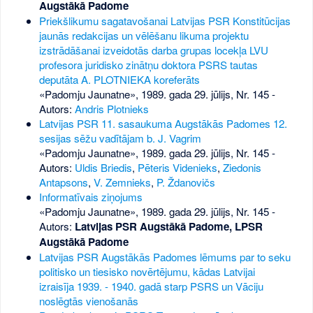
Augstākā Padome
Priekšlikumu sagatavošanai Latvijas PSR Konstitūcijas
jaunās redakcijas un vēlēšanu likuma projektu
izstrādāšanai izveidotās darba grupas locekļa LVU
profesora juridisko zinātņu doktora PSRS tautas
deputāta A. PLOTNIEKA koreferāts
«Padomju Jaunatne», 1989. gada 29. jūlijs, Nr. 145
-
Autors:
Andris Plotnieks
Latvijas PSR 11. sasaukuma Augstākās Padomes 12.
sesijas sēžu vadītājam b. J. Vagrim
«Padomju Jaunatne», 1989. gada 29. jūlijs, Nr. 145
-
Autors:
Uldis Briedis
,
Pēteris Videnieks
,
Ziedonis
Antapsons
,
V. Zemnieks
,
P. Ždanovičs
Informatīvais ziņojums
«Padomju Jaunatne», 1989. gada 29. jūlijs, Nr. 145
-
Autors:
Latvijas PSR Augstākā Padome, LPSR
Augstākā Padome
Latvijas PSR Augstākās Padomes lēmums par to seku
politisko un tiesisko novērtējumu, kādas Latvijai
izraisīja 1939. - 1940. gadā starp PSRS un Vāciju
noslēgtās vienošanās