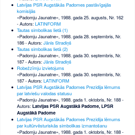
Latvijas PSR Augstākās Padomes pastāvīgajās
komisijās
«Padomju Jaunatne», 1988. gada 25. augusts, Nr. 162
- Autors:
LATINFORM
Tautas simbolikas lietā (1)
«Padomju Jaunatne», 1988. gada 28. septembris, Nr.
186
- Autors:
Jānis Stradiņš
Tautas simbolikas lietā (2)
«Padomju Jaunatne», 1988. gada 30. septembris, Nr.
187
- Autors:
Jānis Stradiņš
Robežzīmju izvietojums
«Padomju Jaunatne», 1988. gada 30. septembris, Nr.
187
- Autors:
LATINFORM
Latvijas PSR Augstākās Padomes Prezidija lēmums
par latviešu valodas statusu
«Padomju Jaunatne», 1988. gada 1. oktobris, Nr. 188
-
Autors:
Latvijas PSR Augstākā Padome, LPSR
Augstākā Padome
Latvijas PSR Augstākās Padomes Prezidija lēmums
par kultūrvēsturiskās simbolikas izmantošanu
«Padomju Jaunatne», 1988. gada 1. oktobris, Nr. 188
-