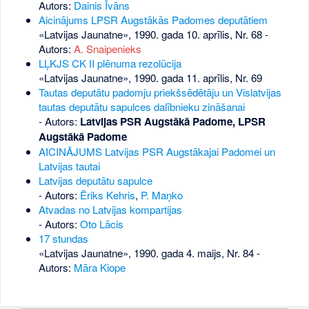
Autors:
Dainis Īvāns
Aicinājums LPSR Augstākās Padomes deputātiem
«Latvijas Jaunatne», 1990. gada 10. aprīlis, Nr. 68
-
Autors:
A. Snaipenieks
LĻKJS CK II plēnuma rezolūcija
«Latvijas Jaunatne», 1990. gada 11. aprīlis, Nr. 69
Tautas deputātu padomju priekšsēdētāju un Vislatvijas
tautas deputātu sapulces dalībnieku zināšanai
- Autors:
Latvijas PSR Augstākā Padome, LPSR
Augstākā Padome
AICINĀJUMS Latvijas PSR Augstākajai Padomei un
Latvijas tautai
Latvijas deputātu sapulce
- Autors:
Ēriks Kehris
,
P. Maņko
Atvadas no Latvijas kompartijas
- Autors:
Oto Lācis
17 stundas
«Latvijas Jaunatne», 1990. gada 4. maijs, Nr. 84
-
Autors:
Māra Kiope