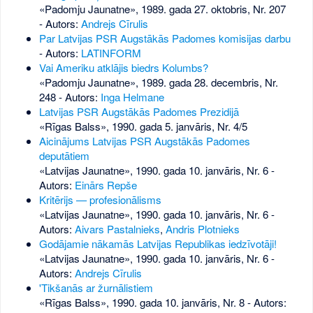
«Padomju Jaunatne», 1989. gada 27. oktobris, Nr. 207
- Autors:
Andrejs Cīrulis
Par Latvijas PSR Augstākās Padomes komisijas darbu
- Autors:
LATINFORM
Vai Ameriku atklājis biedrs Kolumbs?
«Padomju Jaunatne», 1989. gada 28. decembris, Nr.
248
- Autors:
Inga Helmane
Latvijas PSR Augstākās Padomes Prezidijā
«Rīgas Balss», 1990. gada 5. janvāris, Nr. 4/5
Aicinājums Latvijas PSR Augstākās Padomes
deputātiem
«Latvijas Jaunatne», 1990. gada 10. janvāris, Nr. 6
-
Autors:
Einārs Repše
Kritērijs — profesionālisms
«Latvijas Jaunatne», 1990. gada 10. janvāris, Nr. 6
-
Autors:
Aivars Pastalnieks
,
Andris Plotnieks
Godājamie nākamās Latvijas Republikas iedzīvotāji!
«Latvijas Jaunatne», 1990. gada 10. janvāris, Nr. 6
-
Autors:
Andrejs Cīrulis
'Tikšanās ar žurnālistiem
«Rīgas Balss», 1990. gada 10. janvāris, Nr. 8
- Autors: