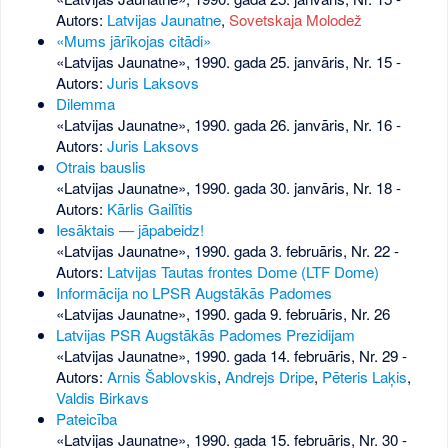
Autors:
Latvijas Jaunatne
,
Sovetskaja Molodež
«Mums jārīkojas citādi»
«Latvijas Jaunatne», 1990. gada 25. janvāris, Nr. 15
-
Autors:
Juris Laksovs
Dilemma
«Latvijas Jaunatne», 1990. gada 26. janvāris, Nr. 16
-
Autors:
Juris Laksovs
Otrais bauslis
«Latvijas Jaunatne», 1990. gada 30. janvāris, Nr. 18
-
Autors:
Kārlis Gailītis
Iesāktais — jāpabeidz!
«Latvijas Jaunatne», 1990. gada 3. februāris, Nr. 22
-
Autors:
Latvijas Tautas frontes Dome (LTF Dome)
Informācija no LPSR Augstākās Padomes
«Latvijas Jaunatne», 1990. gada 9. februāris, Nr. 26
Latvijas PSR Augstākās Padomes Prezidijam
«Latvijas Jaunatne», 1990. gada 14. februāris, Nr. 29
-
Autors:
Arnis Šablovskis
,
Andrejs Dripe
,
Pēteris Laķis
,
Valdis Birkavs
Pateicība
«Latvijas Jaunatne», 1990. gada 15. februāris, Nr. 30
-