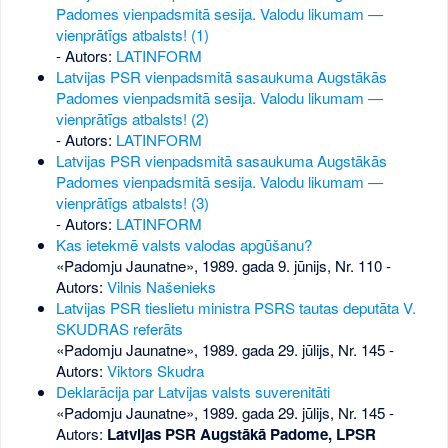
Padomes vienpadsmitā sesija. Valodu likumam —
vienprātīgs atbalsts! (1)
- Autors:
LATINFORM
Latvijas PSR vienpadsmitā sasaukuma Augstākās
Padomes vienpadsmitā sesija. Valodu likumam —
vienprātīgs atbalsts! (2)
- Autors:
LATINFORM
Latvijas PSR vienpadsmitā sasaukuma Augstākās
Padomes vienpadsmitā sesija. Valodu likumam —
vienprātīgs atbalsts! (3)
- Autors:
LATINFORM
Kas ietekmē valsts valodas apgūšanu?
«Padomju Jaunatne», 1989. gada 9. jūnijs, Nr. 110
-
Autors:
Vilnis Našenieks
Latvijas PSR tieslietu ministra PSRS tautas deputāta V.
SKUDRAS referāts
«Padomju Jaunatne», 1989. gada 29. jūlijs, Nr. 145
-
Autors:
Viktors Skudra
Deklarācija par Latvijas valsts suverenitāti
«Padomju Jaunatne», 1989. gada 29. jūlijs, Nr. 145
-
Autors:
Latvijas PSR Augstākā Padome, LPSR