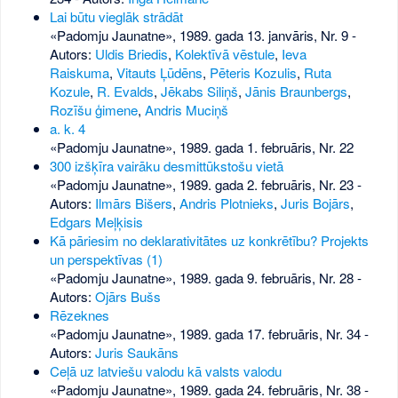
Lai būtu vieglāk strādāt
«Padomju Jaunatne», 1989. gada 13. janvāris, Nr. 9
-
Autors:
Uldis Briedis
,
Kolektīvā vēstule
,
Ieva
Raiskuma
,
Vitauts Ļūdēns
,
Pēteris Kozulis
,
Ruta
Kozule
,
R. Evalds
,
Jēkabs Siliņš
,
Jānis Braunbergs
,
Rozīšu ģimene
,
Andris Muciņš
a. k. 4
«Padomju Jaunatne», 1989. gada 1. februāris, Nr. 22
300 izšķīra vairāku desmittūkstošu vietā
«Padomju Jaunatne», 1989. gada 2. februāris, Nr. 23
-
Autors:
Ilmārs Bišers
,
Andris Plotnieks
,
Juris Bojārs
,
Edgars Meļķisis
Kā pāriesim no deklarativitātes uz konkrētību? Projekts
un perspektīvas (1)
«Padomju Jaunatne», 1989. gada 9. februāris, Nr. 28
-
Autors:
Ojārs Bušs
Rēzeknes
«Padomju Jaunatne», 1989. gada 17. februāris, Nr. 34
-
Autors:
Juris Saukāns
Ceļā uz latviešu valodu kā valsts valodu
«Padomju Jaunatne», 1989. gada 24. februāris, Nr. 38
-