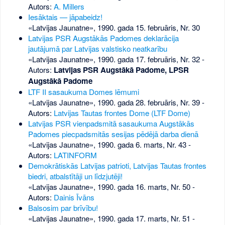
Autors:
A. Millers
Iesāktais — jāpabeidz!
«Latvijas Jaunatne», 1990. gada 15. februāris, Nr. 30
Latvijas PSR Augstākās Padomes deklarācija
jautājumā par Latvijas valstisko neatkarību
«Latvijas Jaunatne», 1990. gada 17. februāris, Nr. 32
-
Autors:
Latvijas PSR Augstākā Padome, LPSR
Augstākā Padome
LTF II sasaukuma Domes lēmumi
«Latvijas Jaunatne», 1990. gada 28. februāris, Nr. 39
-
Autors:
Latvijas Tautas frontes Dome (LTF Dome)
Latvijas PSR vienpadsmitā sasaukuma Augstākās
Padomes piecpadsmitās sesijas pēdējā darba dienā
«Latvijas Jaunatne», 1990. gada 6. marts, Nr. 43
-
Autors:
LATINFORM
Demokrātiskās Latvijas patrioti, Latvijas Tautas frontes
biedri, atbalstītāji un līdzjutēji!
«Latvijas Jaunatne», 1990. gada 16. marts, Nr. 50
-
Autors:
Dainis Īvāns
Balsosim par brīvību!
«Latvijas Jaunatne», 1990. gada 17. marts, Nr. 51
-