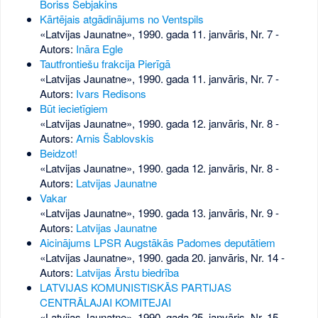
Boriss Sebjakins
Kārtējais atgādinājums no Ventspils
«Latvijas Jaunatne», 1990. gada 11. janvāris, Nr. 7
-
Autors:
Ināra Egle
Tautfrontiešu frakcija Pierīgā
«Latvijas Jaunatne», 1990. gada 11. janvāris, Nr. 7
-
Autors:
Ivars Redisons
Būt iecietīgiem
«Latvijas Jaunatne», 1990. gada 12. janvāris, Nr. 8
-
Autors:
Arnis Šablovskis
Beidzot!
«Latvijas Jaunatne», 1990. gada 12. janvāris, Nr. 8
-
Autors:
Latvijas Jaunatne
Vakar
«Latvijas Jaunatne», 1990. gada 13. janvāris, Nr. 9
-
Autors:
Latvijas Jaunatne
Aicinājums LPSR Augstākās Padomes deputātiem
«Latvijas Jaunatne», 1990. gada 20. janvāris, Nr. 14
-
Autors:
Latvijas Ārstu biedrība
LATVIJAS KOMUNISTISKĀS PARTIJAS
CENTRĀLAJAI KOMITEJAI
«Latvijas Jaunatne», 1990. gada 25. janvāris, Nr. 15
-