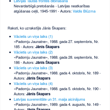
Latvijas Tautas frontes dibināšana
Nevardarbīgā pretošanās - Latvijas neatkarības
atgūšanas ceļš, 1945-1991 - Autors:
Valdis Blūzma
Raksti, ko uzrakstījis Jānis Škapars:
Vācietis un viņa laiks (1)
«Padomju Jaunatne», 1988. gada 27. septembris, Nr.
185
- Autors:
Jānis Škapars
Vācietis un viņa laiks (2)
«Padomju Jaunatne», 1988. gada 28. septembris, Nr.
186
- Autors:
Jānis Škapars
Vācietis un viņa laiks (3)
«Padomju Jaunatne», 1988. gada 4. oktobris, Nr. 189
-
Autors:
Jānis Škapars
Vācietis un viņa laiks (4)
«Padomju Jaunatne», 1988. gada 5. oktobris, Nr. 190
-
Autors:
Jānis Škapars
Latvijas suverenitāte un 31. maija aicinājums
«Padomju Jaunatne», 1989. gada 4. augusts, Nr. 149
-
Autors:
Jānis Škapars