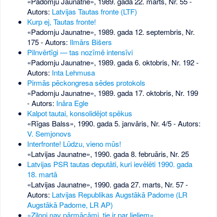
«Padomju Jaunatne», 1989. gada 22. marts, Nr. 55
-
Autors:
Latvijas Tautas fronte (LTF)
Kurp ej, Tautas fronte!
«Padomju Jaunatne», 1989. gada 12. septembris, Nr.
175
- Autors:
Ilmārs Bišers
Pilnvērtīgi — tas nozīmē intensīvi
«Padomju Jaunatne», 1989. gada 6. oktobris, Nr. 192
-
Autors:
Inta Lehmusa
Pirmās pēckongresa sēdes protokols
«Padomju Jaunatne», 1989. gada 17. oktobris, Nr. 199
- Autors:
Ināra Egle
Kalpot tautai, konsolidējot spēkus
«Rīgas Balss», 1990. gada 5. janvāris, Nr. 4/5
- Autors:
V. Semjonovs
Interfronte! Lūdzu, vieno mūs!
«Latvijas Jaunatne», 1990. gada 8. februāris, Nr. 25
Latvijas PSR tautas deputāti, kuri ievēlēti 1990. gada
18. martā
«Latvijas Jaunatne», 1990. gada 27. marts, Nr. 57
-
Autors:
Latvijas Republikas Augstākā Padome (LR
Augstākā Padome, LR AP)
«Ziloņi nav pārmācāmi, tie ir par lieliem»