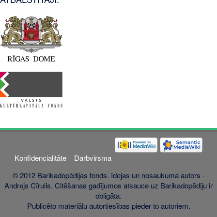
Konfidencialitāte
Darbvirsma
© 2012 Barikadopēdijas fonds. Idejas un nosaukuma autors -
Andrejs Cīrulis. Citēšanas gadījumos atsauce uz Barikadopēdiju ir
obligāta.
Publicēto materiālu autortiesības pieder to autoriem.