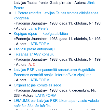
Latvijas Tautas fronte. Gads pirmais - Autors:
Jānis
Peters
J. Petera referāts Latvijas Tautas frontes dibināšanas
kongresā
«Padomju Jaunatne», 1988. gada 11. oktobris, Nr. 193
- Autors:
Jānis Peters
Kopīgas rūpes — kopīga atbildība
«Padomju Jaunatne», 1988. gada 11. oktobris, Nr. 193
- Autors:
LATINFORM
Latvieši prasa autonomiju
Tikšanās ar ASV konsulu
«Padomju Jaunatne», 1988. gada 19. oktobris, Nr. 199
- Autors:
A. C.
Latvijas PSR vienpadsmitā sasaukuma Augstākās
Padomes desmitā sesija. Informatīvais ziņojums
- Autors:
LATINFORM
Organizācijas komitejas sēdē
«Padomju Jaunatne», 1988. gada 7. decembris, Nr.
233
- Autors:
LATINFORM
LĒMUMS par Latvijas PSR Likuma par valsts valodu
spēkā stāšanās kārtību