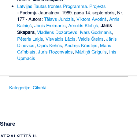
Latvijas Tautas frontes Programma. Projekts
«Padomju Jaunatne», 1989. gada 14. septembris, Nr.
177
- Autors:
Tālavs Jundzis
,
Viktors Avotiņš
,
Arnis
Kalniņš
,
Jānis Freimanis
,
Arnolds Klotiņš
,
Jānis
Škapars
,
Vladlens Dozorcevs
,
Ivars Godmanis
,
Pēteris Laķis
,
Visvaldis Lācis
,
Valdis Šteins
,
Jānis
Dinevičs
,
Ojārs Kehris
,
Andrejs Krastiņš
,
Māris
Grīnblats
,
Juris Rozenvalds
,
Mārtiņš Grigulis
,
Ints
Upmacis
Kategorija
:
Cilvēki
Share
ATBALSTĪTĀJI: