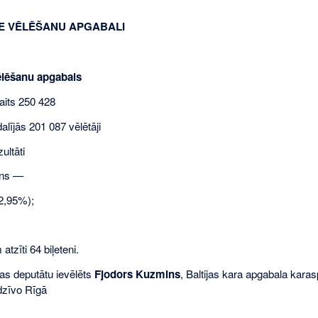
IE VĒLĒŠANU APGABALI
ēlēšanu apgabals
aits 250 428
lījās 201 087 vēlētāji
ultāti
ins —
2,95%);
atzīti 64 biļeteni.
as deputātu ievēlēts
Fjodors Kuzmins
, Baltijas kara apgabala kara
dzīvo Rīgā