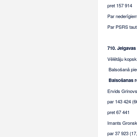
pret 157 914
Par nederīgiem 
Par PSRS tauta
710. Jelgavas
Vēlētāju kopsk
Balsošanā pied
Balsošanas re
Ervids Grinov
par 143 424 (6
pret 67 441
Imants Grons
par 37 923 (17