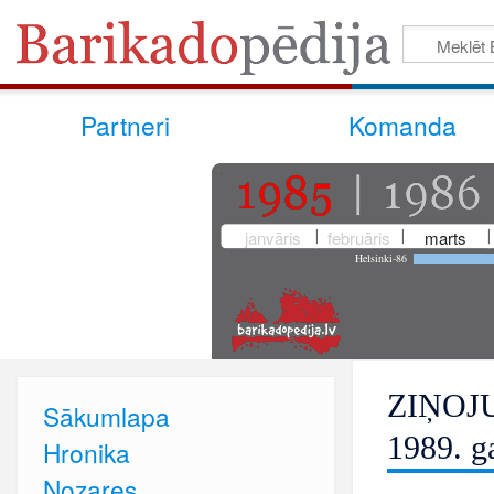
Partneri
Komanda
janvāris
februāris
marts
Helsinki-86
ZIŅOJUM
Sākumlapa
1989. g
Hronika
Nozares