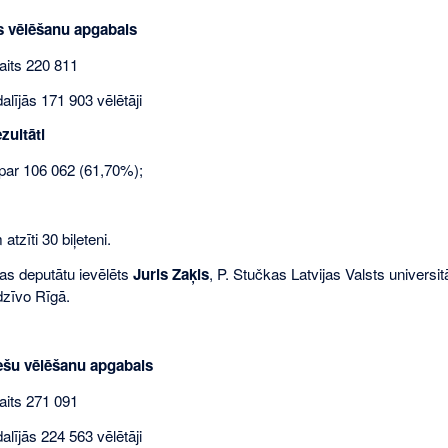
s vēlēšanu apgabals
aits 220 811
lījās 171 903 vēlētāji
zultāti
par 106 062 (61,70%);
atzīti 30 biļeteni.
as deputātu ievēlēts
Juris Zaķis
, P. Stučkas Latvijas Valsts universit
zīvo Rīgā.
iešu vēlēšanu apgabals
aits 271 091
lījās 224 563 vēlētāji