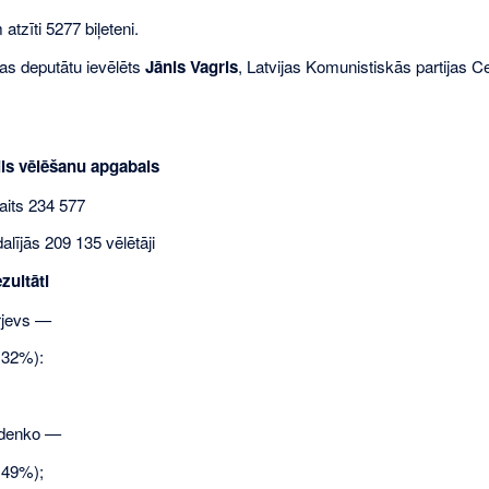
atzīti 5277 biļeteni.
as deputātu ievēlēts
Jānis Vagris
, Latvijas Komunistiskās partijas 
ls vēlēšanu apgabals
aits 234 577
lījās 209 135 vēlētāji
zultāti
rjevs —
,32%):
idenko —
,49%);