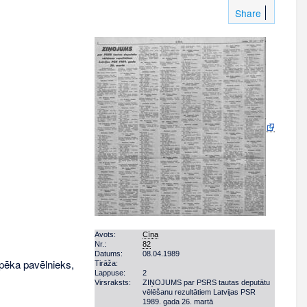
Share
Avots:
Cīņa
Nr.:
82
Datums:
08.04.1989
spēka pavēlnieks,
Tirāža:
Lappuse:
2
Virsraksts:
ZIŅOJUMS par PSRS tautas deputātu
vēlēšanu rezultātiem Latvijas PSR
1989. gada 26. martā