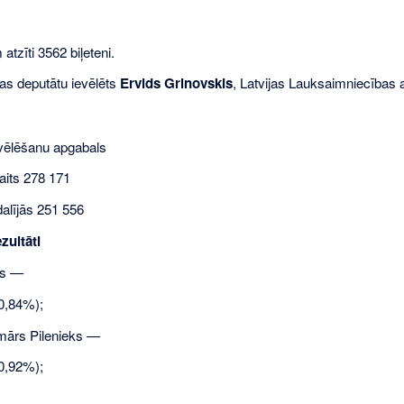
atzīti 3562 biļeteni.
as deputātu ievēlēts
Ervids Grinovskis
, Latvijas Lauksaimniecības 
vēlēšanu apgabals
aits 278 171
alījās 251 556
zultāti
is —
0,84%);
lmārs Pilenieks —
0,92%);