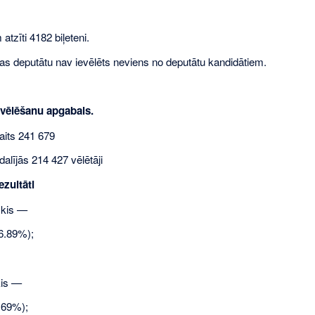
atzīti 4182 biļeteni.
s deputātu nav ievēlēts neviens no deputātu kandidātiem.
 vēlēšanu apgabals.
aits 241 679
alījās 214 427 vēlētāji
zultāti
skis —
6.89%);
kis —
,69%);