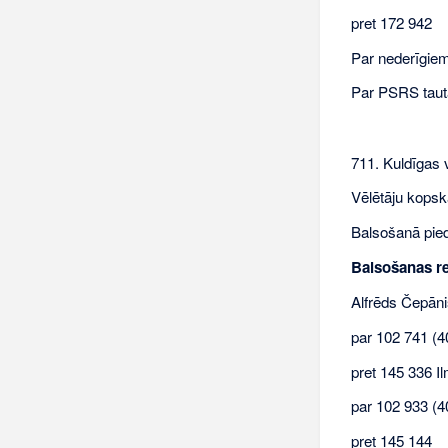
pret 172 942
Par nederīgiem 
Par PSRS taut
711. Kuldīgas 
Vēlētāju kopsk
Balsošanā pied
Balsošanas re
Alfrēds Čepān
par 102 741 (4
pret 145 336 I
par 102 933 (4
pret 145 144