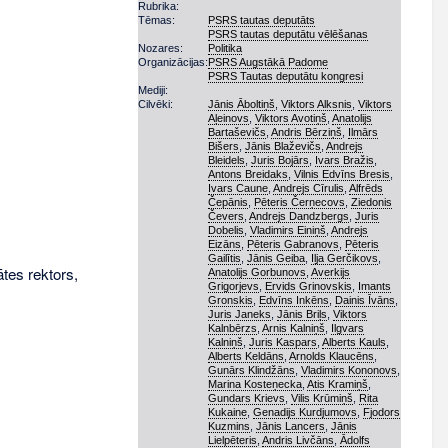
Rubrika:
Tēmas:
PSRS tautas deputāts
PSRS tautas deputātu vēlēšanas
Nozares:
Politika
Organizācijas:
PSRS Augstākā Padome
PSRS Tautas deputātu kongresi
Mediji:
Cilvēki:
Jānis Āboltiņš
,
Viktors Alksnis
,
Viktors
Aļeinovs
,
Viktors Avotiņš
,
Anatolijs
Bartaševičs
,
Andris Bērziņš
,
Ilmārs
Bišers
,
Jānis Blaževičs
,
Andrejs
Bleidels
,
Juris Bojārs
,
Ivars Bražis
,
Antons Breidaks
,
Vilnis Edvīns Bresis
,
Ivars Caune
,
Andrejs Cīrulis
,
Alfrēds
Čepānis
,
Pēteris Čerņecovs
,
Ziedonis
Čevers
,
Andrejs Dandzbergs
,
Juris
Dobelis
,
Vladimirs Einiņš
,
Andrejs
Eizāns
,
Pēteris Gabranovs
,
Pēteris
Gailītis
,
Jānis Geiba
,
Iļja Gerčikovs
,
ātes rektors,
Anatolijs Gorbunovs
,
Averkijs
Grigorjevs
,
Ervids Grinovskis
,
Imants
Gronskis
,
Edvīns Inkēns
,
Dainis Īvāns
,
Juris Janeks
,
Jānis Briļs
,
Viktors
Kalnbērzs
,
Arnis Kalniņš
,
Ilgvars
Kalniņš
,
Juris Kaspars
,
Alberts Kauls
,
Alberts Keldāns
,
Arnolds Klaucēns
,
Gunārs Klindžāns
,
Vladimirs Kononovs
,
Marina Kosteņecka
,
Atis Kramiņš
,
Gundars Krievs
,
Vilis Krūmiņš
,
Rita
Kukaine
,
Genadijs Kurdjumovs
,
Fjodors
Kuzmins
,
Jānis Lancers
,
Jānis
Lielpēteris
,
Andris Livčāns
,
Ādolfs