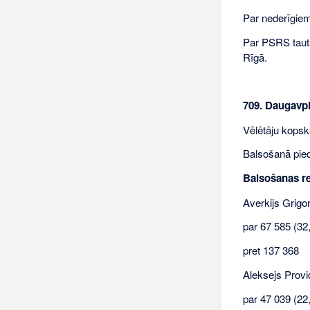
Par nederīgiem 
Par PSRS taut
Rīgā.
709. Daugavpi
Vēlētāju kopsk
Balsošanā pieda
Balsošanas re
Averkijs Grigo
par 67 585 (32
pret 137 368
Aleksejs Prov
par 47 039 (22