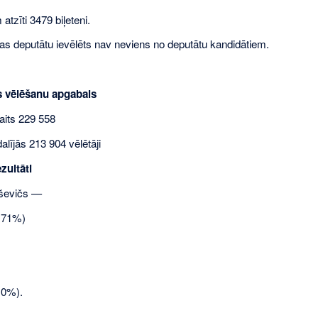
atzīti 3479 biļeteni.
s deputātu ievēlēts nav neviens no deputātu kandidātiem.
s vēlēšanu apgabals
aits 229 558
lījās 213 904 vēlētāji
zultāti
aševičs —
1,71%)
,0%).