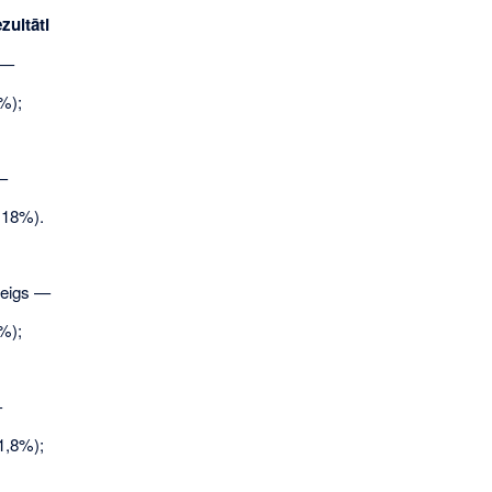
zultāti
 —
%);
—
,18%).
veigs —
%);
—
1,8%);