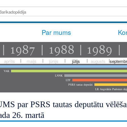
Par mums
Kon
aprīlis
maijs
jūnijs
jūlijs
augusts
septembr
VAK
LNNK
LTF
PSRS tautas deputāti
LR Augstākās Padomes dep
S par PSRS tautas deputātu vēlēšan
ada 26. martā