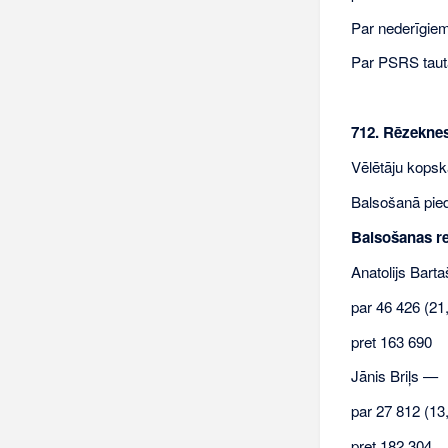
Par nederīgiem 
Par PSRS tauta
712. Rēzekne
Vēlētāju kopsk
Balsošanā pieda
Balsošanas re
Anatolijs Bart
par 46 426 (2
pret 163 690
Jānis Briļs —
par 27 812 (13
pret 182 304