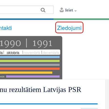
Ieiet
takti
Ziedojumi
is
oktobris
novembris
decembris
utāti
u rezultātiem Latvijas PSR