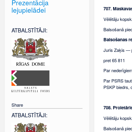
Prezentācija
lejupielādei
707. Maskava
Vēlētāju kopsk
Balsošanā pieda
ATBALSTĪTĀJI:
Balsošanas re
Juris Zaķis — 
pret 65 811
Par nederīgiem 
Par PSRS taut
PSKP biedrs, d
Share
708. Proletār
ATBALSTĪTĀJI:
Vēlētāju kopsk
Balsošanā pieda