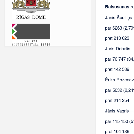
Balsošanas re
Jānis Āboltiņš
par 6263 (2,79
pret 213 023
Juris Dobelis 
par 76 747 (34
pret 142 539
Ēriks Rozenc
par 5032 (2,24
pret 214 254
Jānis Vagris 
par 115 150 (5
pret 104 136