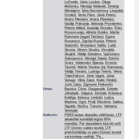
Ločmelis
,
Jānis Lucāns
,
Oļegs
Mošenko
,
Nikolajs Neilands
,
Dmitrijs
Nikolajevs
,
Ņina Ņeznamova
,
Leopolds
Ozoliņš
,
Vents Pāns
,
Jānis Peters
,
Ilmārs Pilenieks
,
Andris Plotnieks
,
Vasilijs Polivanijs
,
Aleksejs Providenko
,
Pēteris Miltiņš
,
Anatolijs Rezņiks
,
Ēriks
Rozencveigs
,
Alfrēds Rubiks
,
Mārīte
Rukmane (tagad Teivāne)
,
Egons
Rusanovs
,
Zigrīda Rusiņa
,
Pēteris
Sadovičs
,
Broņislavs Salītis
,
Ludis
Skosta
,
Viktors Skudra
,
Visvaldis
Skujiņš
,
Vitālijs Soboļevs
,
Vjačeslavs
Solovjanovs
,
Nikolajs Stakla
,
Edvīns
Svars
,
Voldemārs Šļakota
,
Ernests
Tauriņš
,
Mārīte Teivāne (bij. Rukmane)
,
Vitālijs Teivāns
,
Ludvigs Teteris
,
Vilens
Tolpežņikovs
,
Jānis Vagris
,
Jānis
Vanags
,
Vilnis Zaķis
,
Raitis Vītoliņš
,
Juris Zaķis
,
Zigmunts Petkevičs
Vietas:
Bauska
,
Cēsis
,
Daugavpils
,
Dobele
,
Jēkabpils
,
Jelgava
,
Jūrmala
,
Krāslava
,
Kuldīga
,
Ķekava
,
Limbaži
,
Ludza
,
Madona
,
Ogre
,
Preiļi
,
Rēzekne
,
Saldus
,
Sigulda
,
Stučka
,
Tukums
,
Valmiera
,
Ventspils
Notikums:
PSRS tautas deputātu vēlēšanas. LTF
atbalstītie kandidāti iegūst 80%
mandātu. Par deputātiem kļuvuši seši
LTF Domes valdes locekļi, LTF
priekšsēdētājs un pieci Domes locekļi
vai komiteju vadītāji. "Pa...