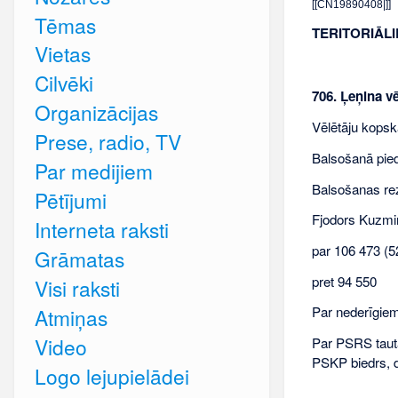
[[CN19890408|]]
Tēmas
TERITORIĀL
Vietas
Cilvēki
706. Ļeņina v
Organizācijas
Vēlētāju kopsk
Prese, radio, TV
Balsošanā pieda
Par medijiem
Balsošanas rez
Pētījumi
Fjodors Kuzm
Interneta raksti
par 106 473 (5
Grāmatas
pret 94 550
Visi raksti
Par nederīgiem 
Atmiņas
Video
Par PSRS taut
PSKP biedrs, 
Logo lejupielādei