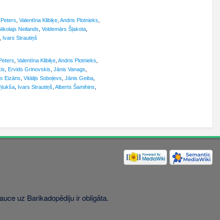
 Peters
,
Valentīna Klibiķe
,
Andris Plotnieks
,
Nikolajs Neilands
,
Voldemārs Šļakota
,
,
Ivars Strautiņš
Peters
,
Valentīna Klibiķe
,
Andris Plotnieks
,
ķis
,
Ervids Grinovskis
,
Jānis Vanags
,
js Eizāns
,
Vitālijs Soboļevs
,
Jānis Geiba
,
 Ņukša
,
Ivars Strautiņš
,
Alberts Šamihins
,
uce uz Barikadopēdiju ir obligāta.