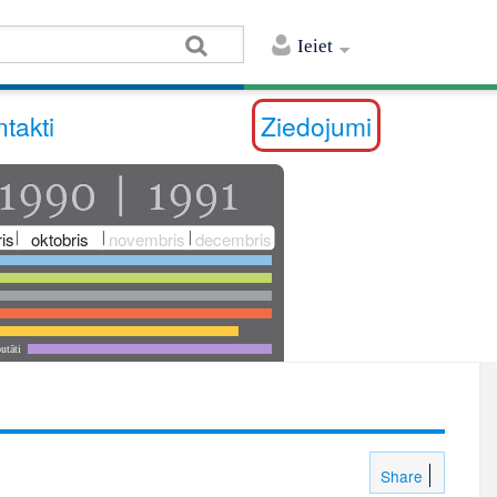
Ieiet
takti
Ziedojumi
is
oktobris
novembris
decembris
utāti
Share