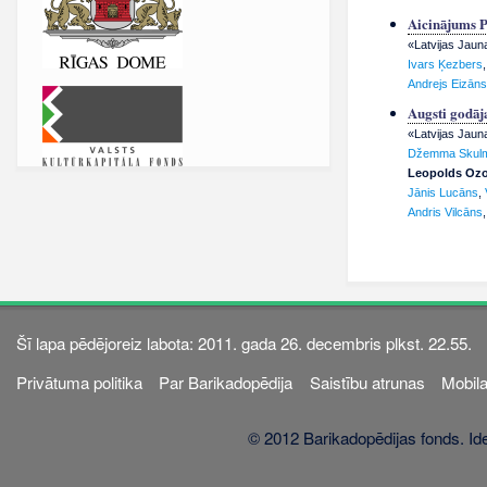
Aicinājums P
«Latvijas Jaun
Ivars Ķezbers
Andrejs Eizāns
Augsti godāj
«Latvijas Jaun
Džemma Skul
Leopolds Ozo
Jānis Lucāns
,
Andris Vilcāns
Šī lapa pēdējoreiz labota: 2011. gada 26. decembris plkst. 22.55.
Privātuma politika
Par Barikadopēdija
Saistību atrunas
Mobila
© 2012 Barikadopēdijas fonds. Ide