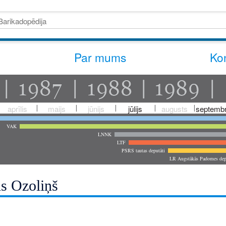
Par mums
Kon
aprīlis
maijs
jūnijs
jūlijs
augusts
septembr
VAK
LNNK
LTF
PSRS tautas deputāti
LR Augstākās Padomes dep
s Ozoliņš