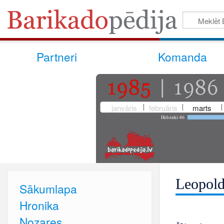
Partneri
Komanda
janvāris
februāris
marts
Helsinki-86
Leopold
Sākumlapa
Hronika
Nozares