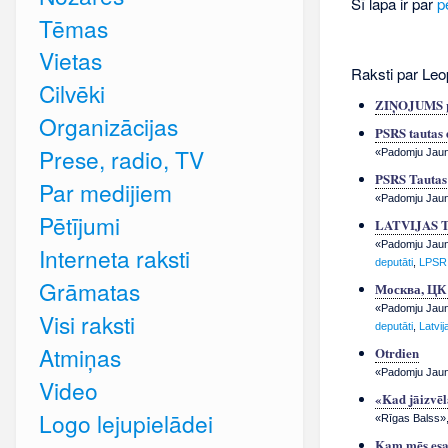
Šī lapa ir par
p
Tēmas
Vietas
Raksti par Leo
Cilvēki
ZIŅOJUMS par
Organizācijas
PSRS tautas 
Prese, radio, TV
«Padomju Jauna
PSRS Tautas
Par medijiem
«Padomju Jauna
Pētījumi
LATVIJAS 
«Padomju Jauna
Interneta raksti
deputāti
,
LPSR 
Grāmatas
Москва, Ц
«Padomju Jauna
Visi raksti
deputāti
,
Latvi
Atmiņas
Otrdien
«Padomju Jauna
Video
«Kad jāizvēl
Logo lejupielādei
«Rīgas Balss»,
Kam mēs esa