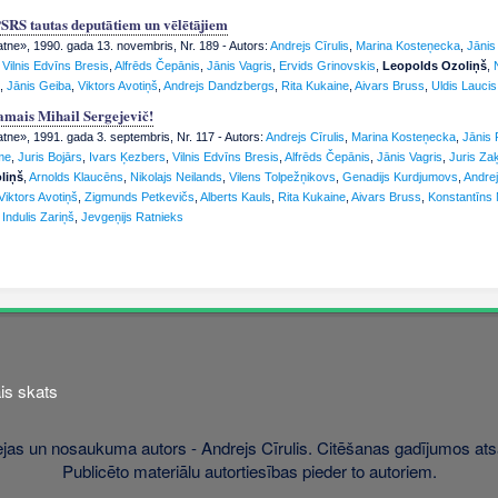
SRS tautas deputātiem un vēlētājiem
atne», 1990. gada 13. novembris, Nr. 189
- Autors:
Andrejs Cīrulis
,
Marina Kosteņecka
,
Jānis
,
Vilnis Edvīns Bresis
,
Alfrēds Čepānis
,
Jānis Vagris
,
Ervids Grinovskis
,
Leopolds Ozoliņš
,
,
Jānis Geiba
,
Viktors Avotiņš
,
Andrejs Dandzbergs
,
Rita Kukaine
,
Aivars Bruss
,
Uldis Laucis
amais Mihail Sergejevič!
atne», 1991. gada 3. septembris, Nr. 117
- Autors:
Andrejs Cīrulis
,
Marina Kosteņecka
,
Jānis 
me
,
Juris Bojārs
,
Ivars Ķezbers
,
Vilnis Edvīns Bresis
,
Alfrēds Čepānis
,
Jānis Vagris
,
Juris Za
liņš
,
Arnolds Klaucēns
,
Nikolajs Neilands
,
Vilens Tolpežņikovs
,
Genadijs Kurdjumovs
,
Andre
Viktors Avotiņš
,
Zigmunds Petkevičs
,
Alberts Kauls
,
Rita Kukaine
,
Aivars Bruss
,
Konstantīns
,
Indulis Zariņš
,
Jevgeņijs Ratnieks
is skats
jas un nosaukuma autors - Andrejs Cīrulis. Citēšanas gadījumos atsa
Publicēto materiālu autortiesības pieder to autoriem.