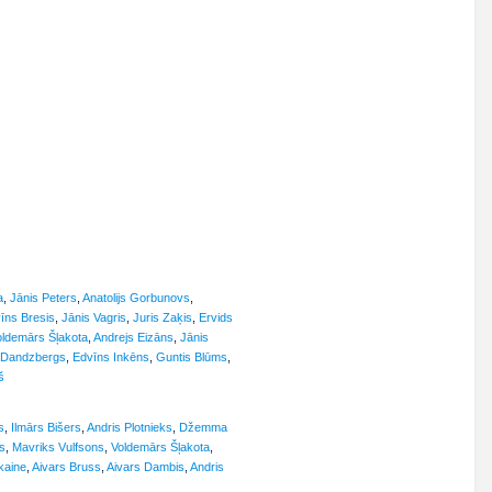
a
,
Jānis Peters
,
Anatolijs Gorbunovs
,
vīns Bresis
,
Jānis Vagris
,
Juris Zaķis
,
Ervids
oldemārs Šļakota
,
Andrejs Eizāns
,
Jānis
 Dandzbergs
,
Edvīns Inkēns
,
Guntis Blūms
,
š
s
,
Ilmārs Bišers
,
Andris Plotnieks
,
Džemma
s
,
Mavriks Vulfsons
,
Voldemārs Šļakota
,
kaine
,
Aivars Bruss
,
Aivars Dambis
,
Andris