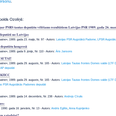
ersonu
.
polds Ozoliņš:
 PSRS tautas deputātu vēlēšanu rezultātiem Latvijas PSR 1989. gada 26. ma
deputāti no Latvijas
tne», 1989. gada 23. maijs, Nr. 97
- Autors:
Latvijas PSR Augstākā Padome, LPSR Augstā
 deputātu kongresā
tne», 1989. gada 9. jūnijs, Nr. 110
- Autors:
Āris Jansons
TAUTAI!
tne», 1989. gada 29. augusts, Nr. 165
- Autors:
Latvijas Tautas frontes Domes valde (LTF 
AP deputāti
К КПСС
tne», 1989. gada 29. augusts, Nr. 165
- Autors:
Latvijas Tautas frontes Domes valde (LTF 
jas PSR Augstākās Padomes deputāti
tne», 1989. gada 14. decembris, Nr. 238
- Autors:
Andrejs Cīrulis
as»
 1990. gada 16. janvāris, Nr. 13
- Autors:
Andris Eglītis
,
Anna Kuprijenko
m vajadzīgi?