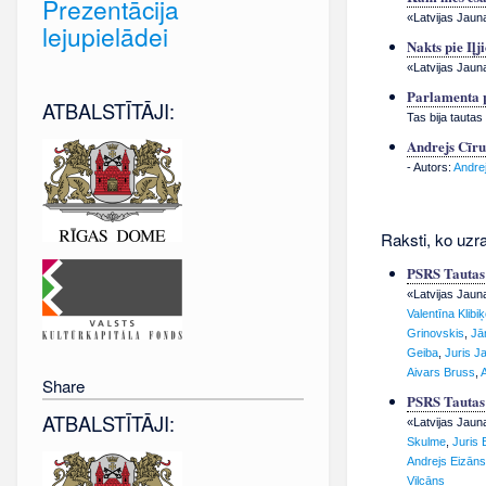
Prezentācija
«Latvijas Jauna
lejupielādei
Nakts pie Iļj
«Latvijas Jaun
Parlamenta 
ATBALSTĪTĀJI:
Tas bija tautas
Andrejs Cīrul
- Autors:
Andrej
Raksti, ko uzra
PSRS Tautas 
«Latvijas Jaun
Valentīna Klibi
Grinovskis
,
Jā
Geiba
,
Juris J
Aivars Bruss
,
Share
PSRS Tautas 
ATBALSTĪTĀJI:
«Latvijas Jaun
Skulme
,
Juris 
Andrejs Eizāns
Vilcāns