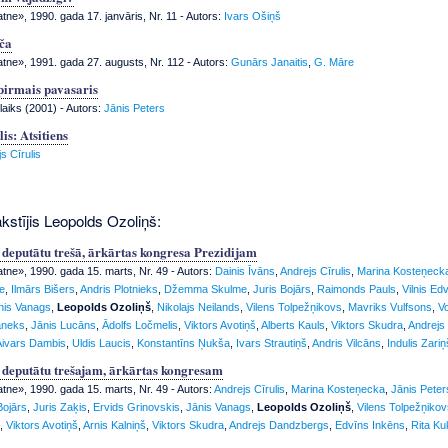
tne», 1990. gada 17. janvāris, Nr. 11
- Autors:
Ivars Ošiņš
iča
atne», 1991. gada 27. augusts, Nr. 112
- Autors:
Gunārs Janaitis
,
G. Māre
pirmais pavasaris
 laiks (2001) - Autors:
Jānis Peters
is: Atsitiens
s Cīrulis
kstījis Leopolds Ozoliņš:
deputātu trešā, ārkārtas kongresa Prezidijam
atne», 1990. gada 15. marts, Nr. 49
- Autors:
Dainis Īvāns
,
Andrejs Cīrulis
,
Marina Kosteņeck
ķe
,
Ilmārs Bišers
,
Andris Plotnieks
,
Džemma Skulme
,
Juris Bojārs
,
Raimonds Pauls
,
Vilnis Ed
nis Vanags
,
Leopolds Ozoliņš
,
Nikolajs Neilands
,
Vilens Tolpežņikovs
,
Mavriks Vulfsons
,
V
aneks
,
Jānis Lucāns
,
Ādolfs Ločmelis
,
Viktors Avotiņš
,
Alberts Kauls
,
Viktors Skudra
,
Andrejs
Aivars Dambis
,
Uldis Laucis
,
Konstantīns Ņukša
,
Ivars Strautiņš
,
Andris Vilcāns
,
Indulis Zariņ
deputātu trešajam, ārkārtas kongresam
atne», 1990. gada 15. marts, Nr. 49
- Autors:
Andrejs Cīrulis
,
Marina Kosteņecka
,
Jānis Peter
Bojārs
,
Juris Zaķis
,
Ervids Grinovskis
,
Jānis Vanags
,
Leopolds Ozoliņš
,
Vilens Tolpežņikov
,
Viktors Avotiņš
,
Arnis Kalniņš
,
Viktors Skudra
,
Andrejs Dandzbergs
,
Edvīns Inkēns
,
Rita Ku