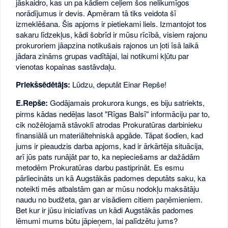
jāskaidro, kas un pa kādiem ceļiem šos nelikumīgos
norādījumus ir devis. Apmēram tā tiks veidota šī
izmeklēšana. Šis apjoms ir pietiekami liels. Izmantojot tos
sakaru līdzekļus, kādi šobrīd ir mūsu rīcībā, visiem rajonu
prokuroriem jāapzina notikušais rajonos un ļoti īsā laikā
jādara zināms grupas vadītājai, lai notikumi kļūtu par
vienotas kopainas sastāvdaļu.
Priekšsēdētājs:
Lūdzu, deputāt Einar Repše!
E.Repše:
Godājamais prokurora kungs, es biju satriekts,
pirms kādas nedēļas lasot "Rīgas Balsī" informāciju par to,
cik nožēlojamā stāvoklī atrodas Prokuratūras darbinieku
finansiālā un materiāltehniskā apgāde. Tāpat šodien, kad
jums ir pieaudzis darba apjoms, kad ir ārkārtēja situācija,
arī jūs pats runājāt par to, ka nepieciešams ar dažādām
metodēm Prokuratūras darbu pastiprināt. Es esmu
pārliecināts un kā Augstākās padomes deputāts saku, ka
noteikti mēs atbalstām gan ar mūsu nodokļu maksātāju
naudu no budžeta, gan ar visādiem citiem paņēmieniem.
Bet kur ir jūsu iniciatīvas un kādi Augstākās padomes
lēmumi mums būtu jāpieņem, lai palīdzētu jums?