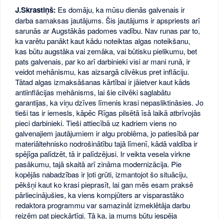
J.Skrastiņš:
Es domāju, ka mūsu dienās galvenais ir
darba samaksas jautājums. Šis jautājums ir apspriests arī
sarunās ar Augstākās padomes vadību. Nav runas par to,
ka varētu panākt kaut kādu noteiktas algas noteikšanu,
kas būtu augstāka vai zemāka, vai būtisku pielikumu, bet
pats galvenais, par ko arī darbinieki visi ar mani runā, ir
veidot mehānismu, kas aizsargā cilvēkus pret inflāciju.
Tātad algas izmaksāšanas kārtībai ir jāietver kaut kāds
antiinflācijas mehānisms, lai šie cilvēki saglabātu
garantijas, ka viņu dzīves līmenis krasi nepasliktināsies. Jo
tieši tas ir iemesls, kāpēc Rīgas pilsētā īsā laikā atbrīvojās
pieci darbinieki. Tieši attiecībā uz kadriem viens no
galvenajiem jautājumiem ir algu problēma, jo patiesībā par
materiāltehnisko nodrošinātību tajā līmenī, kādā valdība ir
spējīga palīdzēt, tā ir palīdzējusi. Ir veikta vesela virkne
pasākumu, tajā skaitā arī zināma modernizācija. Pie
kopējās nabadzības ir ļoti grūti, izmantojot šo situāciju,
pēkšņi kaut ko krasi pieprasīt, lai gan mēs esam praksē
pārliecinājušies, ka viens kompjūters ar visparastāko
redaktora programmu var samazināt izmeklētāja darbu
reizēm pat pieckārtīgi. Tā ka, ja mums būtu iespēja