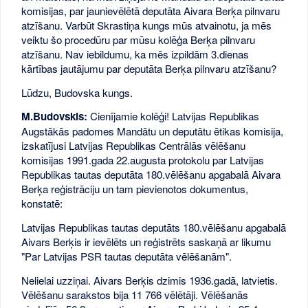
komisijas, par jaunievēlētā deputāta Aivara Berķa pilnvaru
atzīšanu. Varbūt Skrastiņa kungs mūs atvainotu, ja mēs
veiktu šo procedūru par mūsu kolēģa Berķa pilnvaru
atzīšanu. Nav iebildumu, ka mēs izpildām 3.dienas
kārtības jautājumu par deputāta Berķa pilnvaru atzīšanu?
Lūdzu, Budovska kungs.
M.Budovskis:
Cienījamie kolēģi! Latvijas Republikas
Augstākās padomes Mandātu un deputātu ētikas komisija,
izskatījusi Latvijas Republikas Centrālās vēlēšanu
komisijas 1991.gada 22.augusta protokolu par Latvijas
Republikas tautas deputāta 180.vēlēšanu apgabalā Aivara
Berķa reģistrāciju un tam pievienotos dokumentus,
konstatē:
Latvijas Republikas tautas deputāts 180.vēlēšanu apgabalā
Aivars Berķis ir ievēlēts un reģistrēts saskaņā ar likumu
"Par Latvijas PSR tautas deputāta vēlēšanām".
Nelielai uzziņai. Aivars Berķis dzimis 1936.gadā, latvietis.
Vēlēšanu sarakstos bija 11 766 vēlētāji. Vēlēšanās