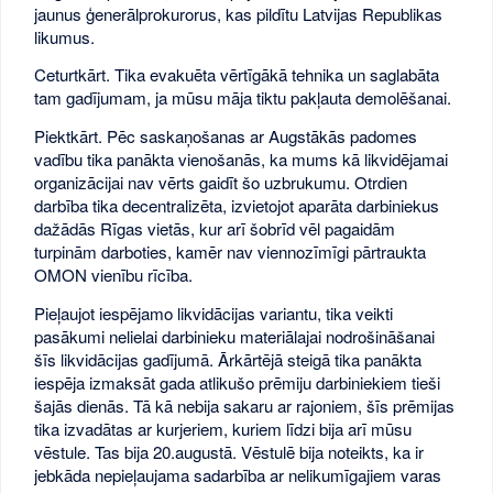
jaunus ģenerālprokurorus, kas pildītu Latvijas Republikas
likumus.
Ceturtkārt. Tika evakuēta vērtīgākā tehnika un saglabāta
tam gadījumam, ja mūsu māja tiktu pakļauta demolēšanai.
Piektkārt. Pēc saskaņošanas ar Augstākās padomes
vadību tika panākta vienošanās, ka mums kā likvidējamai
organizācijai nav vērts gaidīt šo uzbrukumu. Otrdien
darbība tika decentralizēta, izvietojot aparāta darbiniekus
dažādās Rīgas vietās, kur arī šobrīd vēl pagaidām
turpinām darboties, kamēr nav viennozīmīgi pārtraukta
OMON vienību rīcība.
Pieļaujot iespējamo likvidācijas variantu, tika veikti
pasākumi nelielai darbinieku materiālajai nodrošināšanai
šīs likvidācijas gadījumā. Ārkārtējā steigā tika panākta
iespēja izmaksāt gada atlikušo prēmiju darbiniekiem tieši
šajās dienās. Tā kā nebija sakaru ar rajoniem, šīs prēmijas
tika izvadātas ar kurjeriem, kuriem līdzi bija arī mūsu
vēstule. Tas bija 20.augustā. Vēstulē bija noteikts, ka ir
jebkāda nepieļaujama sadarbība ar nelikumīgajiem varas