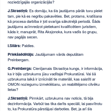
noziedzīgajās organizācijās?
J.Skrastiņš:
Es domāju, ka šis jautājums pārāk tuvu pieiet
tam, pie kā es negribu pakavēties. Bet, protams, kratīšana
kā procesa darbība ir ļoti svarīga sākotnējā periodā. Šāds
jautājums acīmredzot pietiekami kvalificētiem juristiem,
kāda ir, manuprāt, Rita Aksjonoka, kura vadīs šo grupu,
nav pagājis secen.
I.Silārs:
Paldies.
Priekšsēdētājs:
Jautājumam vārds deputātam
Preinbergam.
G.Preinbergs:
Cienījamais Skrastiņa kungs, ir informācija,
ka ir bijis uzbrukums jūsu vadītajai Prokuratūrai. Vai šā
uzbrukuma laikā ir iznīcināti tie materiāli, kas saistīti ar
OMON noziegumu izmeklēšanu, un reabilitējamo cilvēku
lietas?
J.Skrastiņš:
Pirmkārt, uzbrukums nav noticis, tā bija
dezinformācija. Varbūt tas tika darīts speciāli, lai pasvītrotu
to, ka Prokuratūra pārstājusi darboties. Bet, ja arī šis