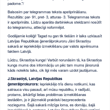
padome."/
Balsosim par telegrammas teksta apstiprināšanu.
Rezultāts: par- 91, pret- 3, atturas- 3. Telegrammas teksts
ir apstiprināts. Lūdzu aparāta darbiniekus steidzami nosūtīt
šo telegrammu, attiecīgi noformējot.
Godājamie kolēģi! Tagad nu gan tik tiešām ir laiks uzklausīt
Latvijas Republikas ģenerālprokuroru Jāni Skrastiņu
sakarā ar iepriekšējo izmeklēšanu par valsts apvērsuma
faktiem Latvijā.
Lūdzu, Skrastiņa kungs! Varbūt norunāsim tā, ka Skrastiņa
kungs mums dos informāciju un pēc tam mums jānorunā
kāds noteikts laiks, cik ilgi mēs varam uzdot jautājumus.
J.Skrastiņš, Latvijas Republikas
ģenerālprokurors:
Iepriekšējo trīs dienu notikumi, kas
satrauca visu pasauli, arī mūsu republiku, ir radījuši,
protams, ārkārtīgi lielas problēmas izmeklēšanas
iestādēm, jo ir jāizmeklē praktiski bezprecedenta
noziegums. Šajā sakarā milzīga loma, es domāju, šajā
izmeklēšanā ir, protams, Latvijas Republikas Prokuratūrai.