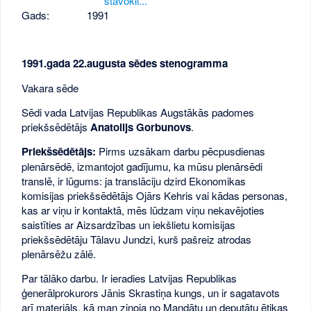
stāvokli...
Gads:
1991
1991.gada 22.augusta sēdes stenogramma
Vakara sēde
Sēdi vada Latvijas Republikas Augstākās padomes
priekšsēdētājs
Anatolijs Gorbunovs
.
Priekšsēdētājs:
Pirms uzsākam darbu pēcpusdienas
plenārsēdē, izmantojot gadījumu, ka mūsu plenārsēdi
translē, ir lūgums: ja translāciju dzird Ekonomikas
komisijas priekšsēdētājs Ojārs Kehris vai kādas personas,
kas ar viņu ir kontaktā, mēs lūdzam viņu nekavējoties
saistīties ar Aizsardzības un iekšlietu komisijas
priekšsēdētāju Tālavu Jundzi, kurš pašreiz atrodas
plenārsēžu zālē.
Par tālāko darbu. Ir ieradies Latvijas Republikas
ģenerālprokurors Jānis Skrastiņa kungs, un ir sagatavots
arī materiāls, kā man ziņoja no Mandātu un deputātu ētikas