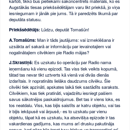
kārtoti, tikko būs pietiekami sakoncentrēts materiāls, ko es
Augstākās tiesas priekšsēdētājam varu likt priekšā, jo viņa
iesniegumam ir jānāk pie jums. Tā ir paredzēts likumā par
deputāta statusu.
Priekšsēdētājs:
Lūdzu, deputāt Tomašūn!
A.Tomašūns:
Man ir tāds jautājums: vai izmeklēšana ir
uzsākta arī sakarā ar informāciju par ievainotajiem vai
nogalinātajiem cilvēkiem pie Radio mājas?
J.Skrastiņš:
Es uzskatu šo operāciju par Radio nama
ieņemšanu kā vienu epizodi. Tas viss tiek veikts kopumā,
tātad tas nevar tikt uztverts kā vienā vai divās dienās
izdarītais. Ir nopratināts lielāks daudzums cilvēku. Šie
cilvēki tiek apzināti, apskates laikā tiek sastādīts saraksts.
Cilvēkiem, kas tiek pratināti, vajadzētu iesniegt pašiem
savus sākotnējos paskaidrojumus. Bet tas ir viens loks, es
tos neatdalu. Viss, kas bijis saistīts ar katru objektu, vai tas
ir bijis iekšpusē vai ārpusē,- es to uzskatu par vienu
objektu, tāpat kā es uzskatu, ka atsevišķa epizode ir tas
vakardienas gadījums, kas mums arī drusku pakutināja
nervus, kad gāze bija tepat tuvu blakus un transportieri arī.