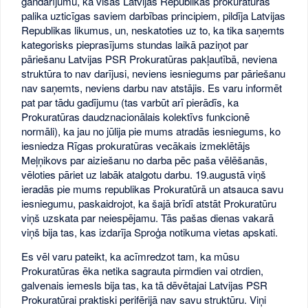
gandarījumu, ka visas Latvijas Republikas prokuratūras
palika uzticīgas saviem darbības principiem, pildīja Latvijas
Republikas likumus, un, neskatoties uz to, ka tika saņemts
kategorisks pieprasījums stundas laikā paziņot par
pāriešanu Latvijas PSR Prokuratūras pakļautībā, neviena
struktūra to nav darījusi, neviens iesniegums par pāriešanu
nav saņemts, neviens darbu nav atstājis. Es varu informēt
pat par tādu gadījumu (tas varbūt arī pierādīs, ka
Prokuratūras daudznacionālais kolektīvs funkcionē
normāli), ka jau no jūlija pie mums atradās iesniegums, ko
iesniedza Rīgas prokuratūras vecākais izmeklētājs
Meļņikovs par aiziešanu no darba pēc paša vēlēšanās,
vēloties pāriet uz labāk atalgotu darbu. 19.augustā viņš
ieradās pie mums republikas Prokuratūrā un atsauca savu
iesniegumu, paskaidrojot, ka šajā brīdī atstāt Prokuratūru
viņš uzskata par neiespējamu. Tās pašas dienas vakarā
viņš bija tas, kas izdarīja Sproģa notikuma vietas apskati.
Es vēl varu pateikt, ka acīmredzot tam, ka mūsu
Prokuratūras ēka netika sagrauta pirmdien vai otrdien,
galvenais iemesls bija tas, ka tā dēvētajai Latvijas PSR
Prokuratūrai praktiski perifērijā nav savu struktūru. Viņi