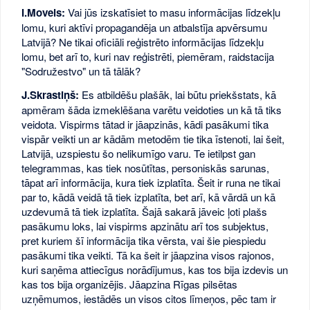
I.Movels:
Vai jūs izskatīsiet to masu informācijas līdzekļu
lomu, kuri aktīvi propagandēja un atbalstīja apvērsumu
Latvijā? Ne tikai oficiāli reģistrēto informācijas līdzekļu
lomu, bet arī to, kuri nav reģistrēti, piemēram, raidstacija
"Sodružestvo" un tā tālāk?
J.Skrastiņš:
Es atbildēšu plašāk, lai būtu priekšstats, kā
apmēram šāda izmeklēšana varētu veidoties un kā tā tiks
veidota. Vispirms tātad ir jāapzinās, kādi pasākumi tika
vispār veikti un ar kādām metodēm tie tika īstenoti, lai šeit,
Latvijā, uzspiestu šo nelikumīgo varu. Te ietilpst gan
telegrammas, kas tiek nosūtītas, personiskās sarunas,
tāpat arī informācija, kura tiek izplatīta. Šeit ir runa ne tikai
par to, kādā veidā tā tiek izplatīta, bet arī, kā vārdā un kā
uzdevumā tā tiek izplatīta. Šajā sakarā jāveic ļoti plašs
pasākumu loks, lai vispirms apzinātu arī tos subjektus,
pret kuriem šī informācija tika vērsta, vai šie piespiedu
pasākumi tika veikti. Tā ka šeit ir jāapzina visos rajonos,
kuri saņēma attiecīgus norādījumus, kas tos bija izdevis un
kas tos bija organizējis. Jāapzina Rīgas pilsētas
uzņēmumos, iestādēs un visos citos līmeņos, pēc tam ir