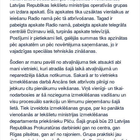
Latvijas Republikas Iekšlietu ministrijas operatīvās grupas
un izdara apskati. Šīs apskates tika uzsāktas vienlaikus ar
ieiešanu Radio namā pēc tā atbrīvošanas. Tagad ir
pabeigta apskate Radio namā, pabeigta apskate telegrāfa
centrālē Dzirnavu ielā, turpinās apskate televīzijā.
Postījumi ir pietiekami lieli, galējās summas tiks apzinātas
pēc apskatēm un pēc novērtējuma saņemšanas, jo ir
vajadzīgas speciālas tehniskās zināšanas.
Šodien ar manu pavēli no atvaļinājuma tiek atsaukti abi
mani vietnieki, kuri atradās šajā laikā atvaļinājumā un
neparedzēja šādus notikumus. Sakarā ar to vietnieks
izmeklēšanas darbā Ancāns tiek atbrīvots pilnīgi no
jebkuru citu pienākumu veikšanas. Viņš vienīgi- un tikai-
nodarbosies ar šā nozieguma izmeklēšanas vadīšanu un
visu procesuālo sankciju un lēmumu pieņemšanu šajā
lietā. Tiek izveidota izmeklēšanas grupa, par ko panākta
vienošanās ar Iekšlietu ministrijas izmeklēšanas
departamenta priekšnieku Pliču. Šajā grupā būs 23 Latvijas
Republikas Prokuratūras darbinieki gan no centra, gan
Rīgas pilsētas, gan arī no rajoniem. Grupa praktiski jau