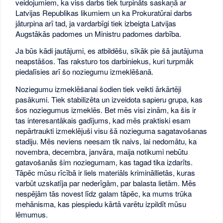
veidojumiem, ka viss darbs tiek turpināts saskaņā ar
Latvijas Republikas likumiem un ka Prokuratūrai darbs
jāturpina arī tad, ja vardarbīgi tiek izbeigta Latvijas
Augstākās padomes un Ministru padomes darbība.
Ja būs kādi jautājumi, es atbildēšu, sīkāk pie šā jautājuma
neapstāšos. Tas raksturo tos darbiniekus, kuri turpmāk
piedalīsies arī šo noziegumu izmeklēšanā.
Noziegumu izmeklēšanai šodien tiek veikti ārkārtēji
pasākumi. Tiek stabilizēta un izveidota sapieru grupa, kas
šos noziegumus izmeklēs. Bet mēs visi zinām, ka šis ir
tas interesantākais gadījums, kad mēs praktiski esam
nepārtraukti izmeklējuši visu šā nozieguma sagatavošanas
stadiju. Mēs neviens neesam tik naivs, lai nedomātu, ka
novembra, decembra, janvāra, maija notikumi nebūtu
gatavošanās šim noziegumam, kas tagad tika izdarīts.
Tāpēc mūsu rīcībā ir liels materiāls krimināllietās, kuras
varbūt uzskatīja par nederīgām, par balasta lietām. Mēs
nespējām tās novest līdz galam tāpēc, ka mums trūka
mehānisma, kas piespiedu kārtā varētu izpildīt mūsu
lēmumus.