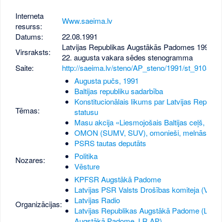
Interneta
Www.saeima.lv
resurss:
Datums:
22.08.1991
Latvijas Republikas Augstākās Padomes 1991. g
Virsraksts:
22. augusta vakara sēdes stenogramma
Saite:
http://saeima.lv/steno/AP_steno/1991/st_910822
Augusta pučs, 1991
Baltijas republiku sadarbība
Konstitucionālais likums par Latvijas Republi
Tēmas:
statusu
Masu akcija «Liesmojošais Baltijas ceļš, 199
OMON (SUMV, SUV), omonieši, melnās bere
PSRS tautas deputāts
Politika
Nozares:
Vēsture
KPFSR Augstākā Padome
Latvijas PSR Valsts Drošības komiteja (VDK)
Latvijas Radio
Organizācijas:
Latvijas Republikas Augstākā Padome (LR
Augstākā Padome, LR AP)