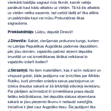
vienkārši baidījās sagraut mūs tikmēr, kamēr nebija
panākuši kaut kādu atbalstu uz vietām. Tā kā šis atbalsts
uz vietām netika saņemts, tad varbūt tādēļ arī tika atlikta
un paildzināta kaut vai mūsu Prokuratūras ēkas
sagraušana.
Priekšsēdētājs:
Lūdzu, deputāt Dinevič!
J.Dinevičs:
Sakiet, cienījamais prokurora kungs, kuriem
no Latvijas Republikas Augstākās padomes deputātiem,
pēc jūsu domām, vajadzētu pašreiz atņemt deputāta
imunitāti un vai izmeklēšanas ātrākai veikšanai to
vajadzētu izdarīt šodien?
J.Skrastiņš:
No tiem materiāliem, kas ir acīm redzami un
virspusē guloši, šāds jautājums var izvirzīties par Alfrēdu
Rubiku, kurš pirmdien sniedza savus paziņojumus un
izteica draudus sakarā ar šā ārkārtējā stāvokļa ieviešanu.
Par pārējiem acīmredzot šī izmeklēšana prasa daudz
lielāku iedziļināšanos, bet deputāta statusa atņemšana
sakarā ar jūsu pieņemto likumu ir nedaudz sarežģīta.
Iniciatīvai ir jāiet caur Augstāko tiesu. Šie jautājumi tiks