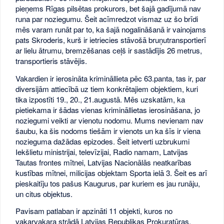
pieņems Rīgas pilsētas prokurors, bet šajā gadījumā nav
runa par noziegumu. Šeit acīmredzot vismaz uz šo brīdi
mēs varam runāt par to, ka šajā nogalināšanā ir vainojams
pats Skroderis, kurš ir ietriecies stāvošā bruņutransportierī
ar lielu ātrumu, bremzēšanas ceļš ir sastādījis 26 metrus,
transportieris stāvējis.
Vakardien ir ierosināta krimināllieta pēc 63.panta, tas ir, par
diversijām attiecībā uz tiem konkrētajiem objektiem, kuri
tika izpostīti 19., 20., 21.augustā. Mēs uzskatām, ka
pietiekama ir šādas vienas krimināllietas ierosināšana, jo
noziegumi veikti ar vienotu nodomu. Mums nevienam nav
šaubu, ka šis nodoms tiešām ir vienots un ka šīs ir viena
nozieguma dažādas epizodes. Šeit ietverti uzbrukumi
Iekšlietu ministrijai, televīzijai, Radio namam, Latvijas
Tautas frontes mītnei, Latvijas Nacionālās neatkarības
kustības mītnei, milicijas objektam Sporta ielā 3. Šeit es arī
pieskaitīju tos pašus Kaugurus, par kuriem es jau runāju,
un citus objektus.
Pavisam patlaban ir apzināti 11 objekti, kuros no
vakarvakara strādā Latvijas Republikas Prokuratūras,