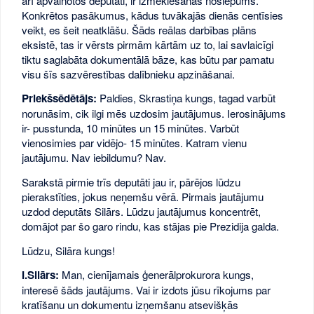
arī apvainotos deputāti, ir izmeklēšanas noslēpums.
Konkrētos pasākumus, kādus tuvākajās dienās centīsies
veikt, es šeit neatklāšu. Šāds reālas darbības plāns
eksistē, tas ir vērsts pirmām kārtām uz to, lai savlaicīgi
tiktu saglabāta dokumentālā bāze, kas būtu par pamatu
visu šīs sazvērestības dalībnieku apzināšanai.
Priekšsēdētājs:
Paldies, Skrastiņa kungs, tagad varbūt
norunāsim, cik ilgi mēs uzdosim jautājumus. Ierosinājums
ir- pusstunda, 10 minūtes un 15 minūtes. Varbūt
vienosimies par vidējo- 15 minūtes. Katram vienu
jautājumu. Nav iebildumu? Nav.
Sarakstā pirmie trīs deputāti jau ir, pārējos lūdzu
pierakstīties, jokus neņemšu vērā. Pirmais jautājumu
uzdod deputāts Silārs. Lūdzu jautājumus koncentrēt,
domājot par šo garo rindu, kas stājas pie Prezidija galda.
Lūdzu, Silāra kungs!
I.Silārs:
Man, cienījamais ģenerālprokurora kungs,
interesē šāds jautājums. Vai ir izdots jūsu rīkojums par
kratīšanu un dokumentu izņemšanu atsevišķās