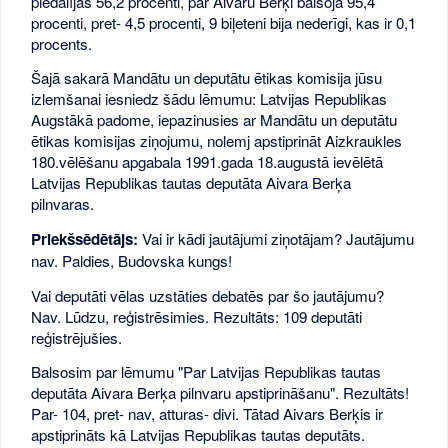
piedalījās 56,2 procenti, par Aivaru Berķi balsoja 95,4
procenti, pret- 4,5 procenti, 9 biļeteni bija nederīgi, kas ir 0,1
procents.
Šajā sakarā Mandātu un deputātu ētikas komisija jūsu
izlemšanai iesniedz šādu lēmumu: Latvijas Republikas
Augstākā padome, iepazinusies ar Mandātu un deputātu
ētikas komisijas ziņojumu, nolemj apstiprināt Aizkraukles
180.vēlēšanu apgabala 1991.gada 18.augustā ievēlētā
Latvijas Republikas tautas deputāta Aivara Berķa
pilnvaras.
Priekšsēdētājs:
Vai ir kādi jautājumi ziņotājam? Jautājumu
nav. Paldies, Budovska kungs!
Vai deputāti vēlas uzstāties debatēs par šo jautājumu?
Nav. Lūdzu, reģistrēsimies. Rezultāts: 109 deputāti
reģistrējušies.
Balsosim par lēmumu "Par Latvijas Republikas tautas
deputāta Aivara Berķa pilnvaru apstiprināšanu". Rezultāts!
Par- 104, pret- nav, atturas- divi. Tātad Aivars Berķis ir
apstiprināts kā Latvijas Republikas tautas deputāts.