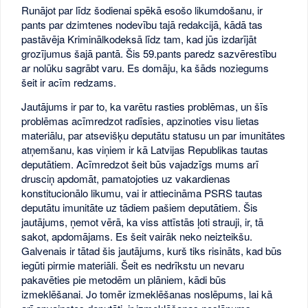
Runājot par līdz šodienai spēkā esošo likumdošanu, ir
pants par dzimtenes nodevību tajā redakcijā, kādā tas
pastāvēja Kriminālkodeksā līdz tam, kad jūs izdarījāt
grozījumus šajā pantā. Šis 59.pants paredz sazvērestību
ar nolūku sagrābt varu. Es domāju, ka šāds noziegums
šeit ir acīm redzams.
Jautājums ir par to, ka varētu rasties problēmas, un šīs
problēmas acīmredzot radīsies, apzinoties visu lietas
materiālu, par atsevišķu deputātu statusu un par imunitātes
atņemšanu, kas viņiem ir kā Latvijas Republikas tautas
deputātiem. Acīmredzot šeit būs vajadzīgs mums arī
drusciņ apdomāt, pamatojoties uz vakardienas
konstitucionālo likumu, vai ir attiecināma PSRS tautas
deputātu imunitāte uz tādiem pašiem deputātiem. Šis
jautājums, ņemot vērā, ka viss attīstās ļoti strauji, ir, tā
sakot, apdomājams. Es šeit vairāk neko neizteikšu.
Galvenais ir tātad šis jautājums, kurš tiks risināts, kad būs
iegūti pirmie materiāli. Šeit es nedrīkstu un nevaru
pakavēties pie metodēm un plāniem, kādi būs
izmeklēšanai. Jo tomēr izmeklēšanas noslēpums, lai kā