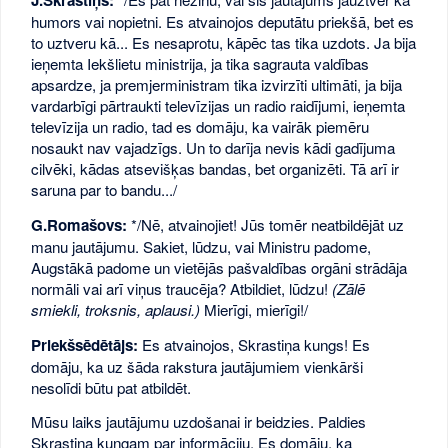
J.Skrastiņš:
humors vai nopietni. Es atvainojos deputātu priekšā, bet es
to uztveru kā... Es nesaprotu, kāpēc tas tika uzdots. Ja bija
ieņemta Iekšlietu ministrija, ja tika sagrauta valdības
apsardze, ja premjerministram tika izvirzīti ultimāti, ja bija
vardarbīgi pārtraukti televīzijas un radio raidījumi, ieņemta
televīzija un radio, tad es domāju, ka vairāk piemēru
nosaukt nav vajadzīgs. Un to darīja nevis kādi gadījuma
cilvēki, kādas atsevišķas bandas, bet organizēti. Tā arī ir
saruna par to bandu.../
G.Romašovs:
*/Nē, atvainojiet! Jūs tomēr neatbildējāt uz
manu jautājumu. Sakiet, lūdzu, vai Ministru padome,
Augstākā padome un vietējās pašvaldības orgāni strādāja
normāli vai arī viņus traucēja? Atbildiet, lūdzu!
(Zālē
smiekli, troksnis, aplausi.)
Mierīgi, mierīgi!/
Priekšsēdētājs:
Es atvainojos, Skrastiņa kungs! Es
domāju, ka uz šāda rakstura jautājumiem vienkārši
nesolīdi būtu pat atbildēt.
Mūsu laiks jautājumu uzdošanai ir beidzies. Paldies
Skrastiņa kungam par informāciju. Es domāju, ka