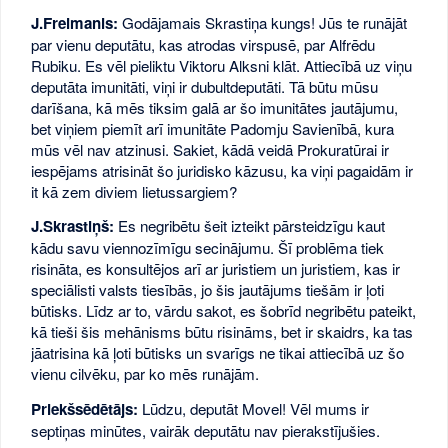
J.Freimanis:
Godājamais Skrastiņa kungs! Jūs te runājāt
par vienu deputātu, kas atrodas virspusē, par Alfrēdu
Rubiku. Es vēl pieliktu Viktoru Alksni klāt. Attiecībā uz viņu
deputāta imunitāti, viņi ir dubultdeputāti. Tā būtu mūsu
darīšana, kā mēs tiksim galā ar šo imunitātes jautājumu,
bet viņiem piemīt arī imunitāte Padomju Savienībā, kura
mūs vēl nav atzinusi. Sakiet, kādā veidā Prokuratūrai ir
iespējams atrisināt šo juridisko kāzusu, ka viņi pagaidām ir
it kā zem diviem lietussargiem?
J.Skrastiņš:
Es negribētu šeit izteikt pārsteidzīgu kaut
kādu savu viennozīmīgu secinājumu. Šī problēma tiek
risināta, es konsultējos arī ar juristiem un juristiem, kas ir
speciālisti valsts tiesībās, jo šis jautājums tiešām ir ļoti
būtisks. Līdz ar to, vārdu sakot, es šobrīd negribētu pateikt,
kā tieši šis mehānisms būtu risināms, bet ir skaidrs, ka tas
jāatrisina kā ļoti būtisks un svarīgs ne tikai attiecībā uz šo
vienu cilvēku, par ko mēs runājām.
Priekšsēdētājs:
Lūdzu, deputāt Movel! Vēl mums ir
septiņas minūtes, vairāk deputātu nav pierakstījušies.