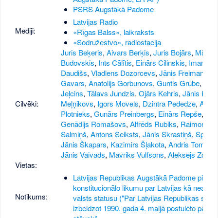
PSRS Augstākā Padome
Latvijas Radio
Mediji:
«Rīgas Balss», laikraksts
«Sodružestvo», radiostacija
Juris Beķeris
,
Aivars Berķis
,
Juris Bojārs
,
Māris
Budovskis
,
Ints Cālītis
,
Einārs Cilinskis
,
Imants
Daudišs
,
Vladlens Dozorcevs
,
Jānis Freimanis
,
J
Gavars
,
Anatolijs Gorbunovs
,
Guntis Grūbe
,
Bori
Jeļcins
,
Tālavs Jundzis
,
Ojārs Kehris
,
Jānis Kinn
Cilvēki:
Meļņikovs
,
Igors Movels
,
Dzintra Pededze
,
Andri
Plotnieks
,
Gunārs Preinbergs
,
Einārs Repše
,
Genādijs Romašovs
,
Alfrēds Rubiks
,
Raimonds
Salmiņš
,
Antons Seiksts
,
Jānis Skrastiņš
,
Sproģi
Jānis Škapars
,
Kazimirs Šļakota
,
Andris Tomašū
Jānis Vaivads
,
Mavriks Vulfsons
,
Aleksejs Zotov
Vietas:
Latvijas Republikas Augstākā Padome pieņe
konstitucionālo likumu par Latvijas kā neatkar
Notikums:
valsts statusu ("Par Latvijas Republikas statu
izbeidzot 1990. gada 4. maijā postulēto pāreja