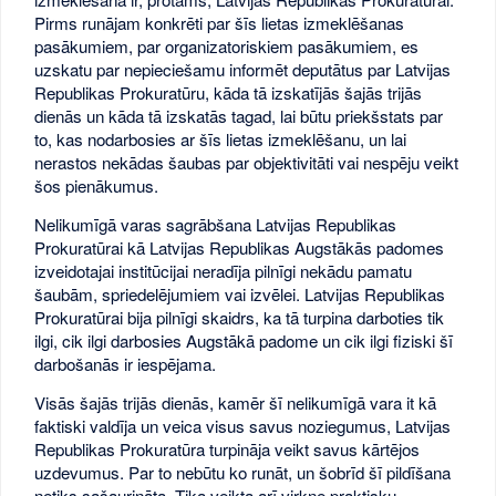
Pirms runājam konkrēti par šīs lietas izmeklēšanas
pasākumiem, par organizatoriskiem pasākumiem, es
uzskatu par nepieciešamu informēt deputātus par Latvijas
Republikas Prokuratūru, kāda tā izskatījās šajās trijās
dienās un kāda tā izskatās tagad, lai būtu priekšstats par
to, kas nodarbosies ar šīs lietas izmeklēšanu, un lai
nerastos nekādas šaubas par objektivitāti vai nespēju veikt
šos pienākumus.
Nelikumīgā varas sagrābšana Latvijas Republikas
Prokuratūrai kā Latvijas Republikas Augstākās padomes
izveidotajai institūcijai neradīja pilnīgi nekādu pamatu
šaubām, spriedelējumiem vai izvēlei. Latvijas Republikas
Prokuratūrai bija pilnīgi skaidrs, ka tā turpina darboties tik
ilgi, cik ilgi darbosies Augstākā padome un cik ilgi fiziski šī
darbošanās ir iespējama.
Visās šajās trijās dienās, kamēr šī nelikumīgā vara it kā
faktiski valdīja un veica visus savus noziegumus, Latvijas
Republikas Prokuratūra turpināja veikt savus kārtējos
uzdevumus. Par to nebūtu ko runāt, un šobrīd šī pildīšana
netiks sašaurināta. Tika veikta arī virkne praktisku