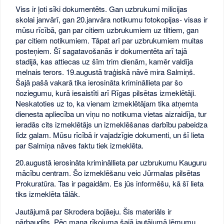
Viss ir ļoti sīki dokumentēts. Gan uzbrukumi milicijas
skolai janvārī, gan 20.janvāra notikumu fotokopijas- visas ir
mūsu rīcībā, gan par citiem uzbrukumiem uz tiltiem, gan
par citiem notikumiem. Tāpat arī par uzbrukumiem muitas
posteņiem. Šī sagatavošanās ir dokumentēta arī tajā
stadijā, kas attiecas uz šīm trim dienām, kamēr valdīja
melnais terors. 19.augustā traģiskā nāvē mira Salmiņš.
Šajā pašā vakarā tika ierosināta krimināllieta par šo
noziegumu, kurā iesaistīti arī Rīgas pilsētas izmeklētāji.
Neskatoties uz to, ka vienam izmeklētājam tika atņemta
dienesta apliecība un viņu no notikuma vietas aizraidīja, tur
ieradās cits izmeklētājs un izmeklēšanas darbību pabeidza
līdz galam. Mūsu rīcībā ir vajadzīgie dokumenti, un šī lieta
par Salmiņa nāves faktu tiek izmeklēta.
20.augustā ierosināta krimināllieta par uzbrukumu Kauguru
mācību centram. Šo izmeklēšanu veic Jūrmalas pilsētas
Prokuratūra. Tas ir pagaidām. Es jūs informēšu, kā šī lieta
tiks izmeklēta tālāk.
Jautājumā par Skrodera bojāeju. Šis materiāls ir
pārbaudīts. Pēc mana rīkojuma šajā jautājumā lēmumu