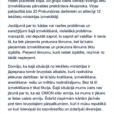
rītdien pulcēsies kopā. Šo grupu vadīs Sevišķi svarīgu lietu
izmeklēšanas pārvaldes priekšniece Aksjonoka. Viņas
pakļautībā būs 23 Prokuratūras darbinieki un attiecīgi 12
Iekšlietu ministrijas izmeklētāji.
Jautājumā par to, kādas var rasties problēmas un
sarežģījumi šajā izmeklēšanā, vislielākā problēma-
manuprāt, visi deputāti saprot, to saprot arī valdība- ir nevis
tā, ka tiek pieņemts prokurora lēmums, bet lai katrs
pieņemtais izmeklēšanas un prokurora lēmums tiktu
izpildīts. Pieņemt lēmumu, kurš netiek izpildīts, nozīmē- to
labāk nepieņemt.
Domāju, ka šajā situācijā no Iekšlietu ministrijas ir
jāpieprasa tomēr bruņotais atbalsts, kurš nodrošina
jebkuras darbības- lai tā būtu kratīšana, izmeklēšana,
arestēšana- reālu un militāru nodrošinājumu. Bez tā šī
izmeklēšana ir tikai fikcija. Šajā situācijā mums vairs nav
jārunā par to, ka aiz OMON stāv armija, ka mums ir jākaro
ar lielas valsts armiju. Šobrīd vispirmām kārtām jācīnās
pret tiem bruņotajiem pārpalikumiem, kuri ir mūsu republikā
un kuri īstenojuši šo sazvērestību un izdarījuši diversijas.