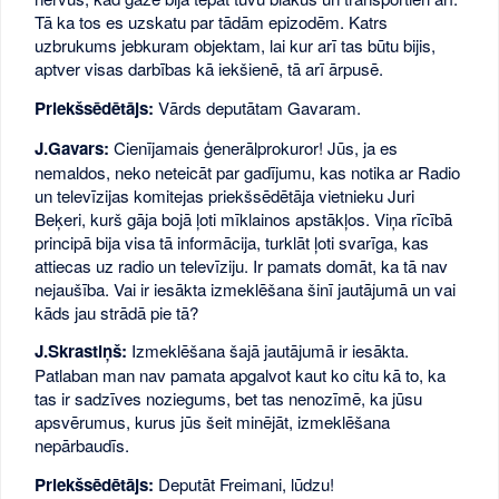
Tā ka tos es uzskatu par tādām epizodēm. Katrs
uzbrukums jebkuram objektam, lai kur arī tas būtu bijis,
aptver visas darbības kā iekšienē, tā arī ārpusē.
Priekšsēdētājs:
Vārds deputātam Gavaram.
J.Gavars:
Cienījamais ģenerālprokuror! Jūs, ja es
nemaldos, neko neteicāt par gadījumu, kas notika ar Radio
un televīzijas komitejas priekšsēdētāja vietnieku Juri
Beķeri, kurš gāja bojā ļoti mīklainos apstākļos. Viņa rīcībā
principā bija visa tā informācija, turklāt ļoti svarīga, kas
attiecas uz radio un televīziju. Ir pamats domāt, ka tā nav
nejaušība. Vai ir iesākta izmeklēšana šinī jautājumā un vai
kāds jau strādā pie tā?
J.Skrastiņš:
Izmeklēšana šajā jautājumā ir iesākta.
Patlaban man nav pamata apgalvot kaut ko citu kā to, ka
tas ir sadzīves noziegums, bet tas nenozīmē, ka jūsu
apsvērumus, kurus jūs šeit minējāt, izmeklēšana
nepārbaudīs.
Priekšsēdētājs:
Deputāt Freimani, lūdzu!