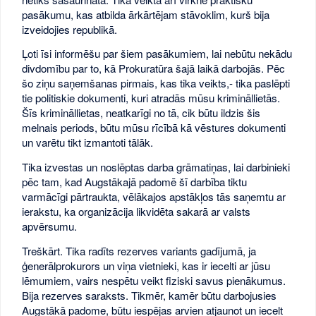
pasākumu, kas atbilda ārkārtējam stāvoklim, kurš bija
izveidojies republikā.
Ļoti īsi informēšu par šiem pasākumiem, lai nebūtu nekādu
divdomību par to, kā Prokuratūra šajā laikā darbojās. Pēc
šo ziņu saņemšanas pirmais, kas tika veikts,- tika paslēpti
tie politiskie dokumenti, kuri atradās mūsu krimināllietās.
Šīs krimināllietas, neatkarīgi no tā, cik būtu ildzis šis
melnais periods, būtu mūsu rīcībā kā vēstures dokumenti
un varētu tikt izmantoti tālāk.
Tika izvestas un noslēptas darba grāmatiņas, lai darbinieki
pēc tam, kad Augstākajā padomē šī darbība tiktu
varmācīgi pārtraukta, vēlākajos apstākļos tās saņemtu ar
ierakstu, ka organizācija likvidēta sakarā ar valsts
apvērsumu.
Treškārt. Tika radīts rezerves variants gadījumā, ja
ģenerālprokurors un viņa vietnieki, kas ir iecelti ar jūsu
lēmumiem, vairs nespētu veikt fiziski savus pienākumus.
Bija rezerves saraksts. Tikmēr, kamēr būtu darbojusies
Augstākā padome, būtu iespējas arvien atjaunot un iecelt