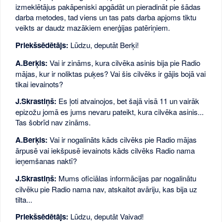
izmeklētājus pakāpeniski apgādāt un pieradināt pie šādas
darba metodes, tad viens un tas pats darba apjoms tiktu
veikts ar daudz mazākiem enerģijas patēriņiem.
Priekšsēdētājs:
Lūdzu, deputāt Berķi!
A.Berķis:
Vai ir zināms, kura cilvēka asinis bija pie Radio
mājas, kur ir noliktas puķes? Vai šis cilvēks ir gājis bojā vai
tikai ievainots?
J.Skrastiņš:
Es ļoti atvainojos, bet šajā visā 11 un vairāk
epizožu jomā es jums nevaru pateikt, kura cilvēka asinis...
Tas šobrīd nav zināms.
A.Berķis:
Vai ir nogalināts kāds cilvēks pie Radio mājas
ārpusē vai iekšpusē ievainots kāds cilvēks Radio nama
ieņemšanas naktī?
J.Skrastiņš:
Mums oficiālas informācijas par nogalinātu
cilvēku pie Radio nama nav, atskaitot avāriju, kas bija uz
tilta...
Priekšsēdētājs:
Lūdzu, deputāt Vaivad!