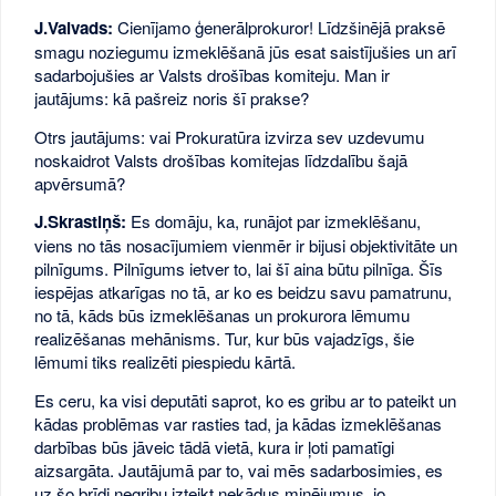
J.Vaivads:
Cienījamo ģenerālprokuror! Līdzšinējā praksē
smagu noziegumu izmeklēšanā jūs esat saistījušies un arī
sadarbojušies ar Valsts drošības komiteju. Man ir
jautājums: kā pašreiz noris šī prakse?
Otrs jautājums: vai Prokuratūra izvirza sev uzdevumu
noskaidrot Valsts drošības komitejas līdzdalību šajā
apvērsumā?
J.Skrastiņš:
Es domāju, ka, runājot par izmeklēšanu,
viens no tās nosacījumiem vienmēr ir bijusi objektivitāte un
pilnīgums. Pilnīgums ietver to, lai šī aina būtu pilnīga. Šīs
iespējas atkarīgas no tā, ar ko es beidzu savu pamatrunu,
no tā, kāds būs izmeklēšanas un prokurora lēmumu
realizēšanas mehānisms. Tur, kur būs vajadzīgs, šie
lēmumi tiks realizēti piespiedu kārtā.
Es ceru, ka visi deputāti saprot, ko es gribu ar to pateikt un
kādas problēmas var rasties tad, ja kādas izmeklēšanas
darbības būs jāveic tādā vietā, kura ir ļoti pamatīgi
aizsargāta. Jautājumā par to, vai mēs sadarbosimies, es
uz šo brīdi negribu izteikt nekādus minējumus, jo