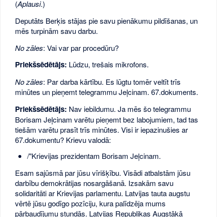
(
Aplausi
.)
Deputāts Berķis stājas pie savu pienākumu pildīšanas, un
mēs turpinām savu darbu.
No zāles
: Vai var par procedūru?
Priekšsēdētājs:
Lūdzu, trešais mikrofons.
No zāles
: Par darba kārtību. Es lūgtu tomēr veltīt trīs
minūtes un pieņemt telegrammu Jeļcinam. 67.dokuments.
Priekšsēdētājs:
Nav iebildumu. Ja mēs šo telegrammu
Borisam Jeļcinam varētu pieņemt bez labojumiem, tad tas
tiešām varētu prasīt trīs minūtes. Visi ir iepazinušies ar
67.dokumentu? Krievu valodā:
/"Krievijas prezidentam Borisam Jeļcinam.
Esam sajūsmā par jūsu vīrišķību. Visādi atbalstām jūsu
darbību demokrātijas nosargāšanā. Izsakām savu
solidaritāti ar Krievijas parlamentu. Latvijas tauta augstu
vērtē jūsu godīgo pozīciju, kura palīdzēja mums
pārbaudījumu stundās. Latvijas Republikas Augstākā