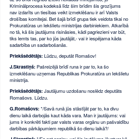
Kriminālprocesa kodeksā līdz šim brīdim šis grozījums
nav izdarīts un tiesības veikt izmeklēšanu ir arī Valsts
drošības komitejai. Bet šajā brīdī grupa tiek veidota tikai no
Prokuratūras un Iekšlietu ministrijas darbiniekiem. Atkarībā
no tā, kā šis jautājums risināsies, kādi pagriezieni var būt,
tiks lemts tas, par ko jūs jautājāt,- vai ir iespējama kāda
sadarbība un sadarbošanās.
Priekšsēdētājs:
Lūdzu, deputāt Romašov!
J.Skrastiņš:
Pašreizējā brīdī runa ir par to, ka šo
izmeklēšanu uzņemas Republikas Prokuratūra un Iekšlietu
ministrija.
Priekšsēdētājs:
Jautājumu uzdošanu noslēdz deputāts
Romašovs. Lūdzu.
G.Romašovs:
*/Savā runā jūs stāstījāt par to, ka divu
dienu laikā darbojās kaut kāda vara. Man ir jautājums: vai
jums ir konkrēti fakti par valsts varas orgānu un pašvaldību
darbības pārkāpumiem republikā šo dienu laikā?/
*/Es pat nezinu, vai šis jautājums jāuztver kā