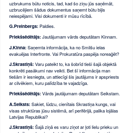
uzbrukums būtu noticis, tad, kad šo ziņu jūs saņēmāt,
uzbrucējiem šādus dokumentus saņemt būtu bijis
neiespējami. Visi dokumenti ir mūsu rīcībā.
G.Preinbergs:
Paldies.
Priekšsēdētājs:
Jautājumam vārds deputātam Kinnam.
J.Kinna:
Saņemta informācija, ka no Smilšu ielas
evakuējas Interfronte. Vai Prokuratūra paspēja noreaģēt?
J.Skrastiņš:
Varu pateikt to, ka šobrīd tieši šajā objektā
konkrēti pasākumi nav veikti. Bet šī informācija man
tiešām ir iesniegta, un attiecīgi šis jautājums ir apspriests
ar cilvēkiem, kuru palīdzība te vajadzīga.
Priekšsēdētājs:
Vārds jautājumam deputātam Seikstam.
A.Seiksts:
Sakiet, lūdzu, cienītais Skrastiņa kungs, vai
visas struktūras jūsu sistēmā, arī perifērijā, palika lojālas
Latvijas Republikai?
J.Skrastiņš:
Šajā ziņā es varu ziņot ar ļoti lielu prieku un