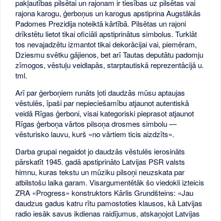
pakļautības pilsētai un rajonam ir tiesības uz pilsētas vai
rajona karogu, ģerboņus un karogus apstiprina Augstākās
Padomes Prezidija noteiktā kārtībā. Pilsētas un rajoni
drīkstētu lietot tikai oficiāli apstiprinātus simbolus. Turklāt
tos nevajadzētu izmantot tikai dekorācijai vai, piemēram,
Dziesmu svētku gājienos, bet arī Tautas deputātu padomju
zīmogos, vēstuļu veidlapās, starptautiskā reprezentācijā u.
tml.
Arī par ģerboņiem runāts ļoti daudzās mūsu aptaujas
vēstulēs, īpaši par nepieciešamību atjaunot autentiskā
veidā Rīgas ģerboni, visai kategoriski pieprasot atjaunot
Rīgas ģerboņa vārtos pilsoņa drosmes simbolu —
vēsturisko lauvu, kurš «no vārtiem ticis aizdzīts».
Darba grupai negaidot jo daudzās vēstulēs ierosināts
pārskatīt 1945. gadā apstiprināto Latvijas PSR valsts
himnu, kuras tekstu un mūziku pilsoņi neuzskata par
atbilstošu laika garam. Visargumentētāk šo viedokli izteicis
ZRA «Progress» konstruktors Kārlis Grundšteins: «Jau
daudzus gadus katru rītu pamostoties klausos, kā Latvijas
radio iesāk savus ikdienas raidījumus, atskaņojot Latvijas