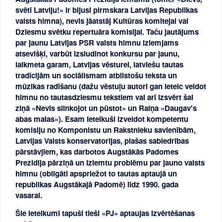
svētī Latviju!» ir bijusi pirmskara Latvijas Republikas
valsts himna), nevis jāatstāj Kultūras komitejai vai
Dziesmu svētku repertuāra komisijai. Taču jautājums
par jaunu Latvijas PSR valsts himnu izlemjams
atsevišķi, varbūt izsludinot konkursu par jaunu,
laikmeta garam, Latvijas vēsturei, latviešu tautas
tradīcijām un sociālismam atbilstošu teksta un
mūzikas radīšanu (dažu vēstuļu autori gan ieteic veidot
himnu no tautasdziesmu tekstiem vai arī izsvērt šai
ziņā «Nevis slinkojot un pūstot» un Raiņa «Daugav's
abas malas»). Esam ieteikuši izveidot kompetentu
komisiju no Komponistu un Rakstnieku savienībām,
Latvijas Valsts konservatorijas, plašas sabiedrības
pārstāvjiem, kas darbotos Augstākās Padomes
Prezidija pārziņā un izlemtu problēmu par jauno valsts
himnu (obligāti apspriežot to tautas aptaujā un
republikas Augstākajā Padomē) līdz 1990. gada
vasarai.
Šie ieteikumi tapuši tieši «PJ» aptaujas izvērtēšanas