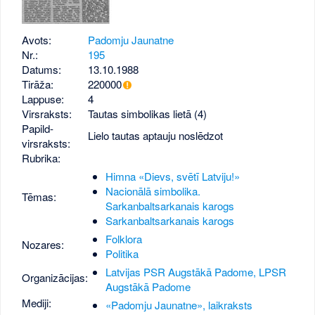
Avots:
Padomju Jaunatne
Nr.:
195
Datums:
13.10.1988
Tirāža:
220000
Lappuse:
4
Virsraksts:
Tautas simbolikas lietā (4)
Papild­
Lielo tautas aptauju noslēdzot
virsraksts:
Rubrika:
Himna «Dievs, svētī Latviju!»
Nacionālā simbolika.
Tēmas:
Sarkanbaltsarkanais karogs
Sarkanbaltsarkanais karogs
Folklora
Nozares:
Politika
Latvijas PSR Augstākā Padome, LPSR
Organizācijas:
Augstākā Padome
Mediji:
«Padomju Jaunatne», laikraksts