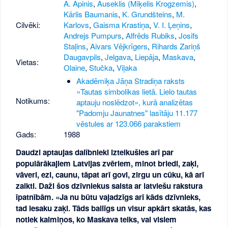
A. Apinis
,
Auseklis (Miķelis Krogzemis)
,
Kārlis Baumanis
,
K. Grundšteins
,
M.
Cilvēki:
Karlovs
,
Gaisma Krastiņa
,
V. I. Ļeņins
,
Andrejs Pumpurs
,
Alfrēds Rubiks
,
Josifs
Staļins
,
Aivars Vējkrīgers
,
Rihards Zariņš
Daugavpils
,
Jelgava
,
Liepāja
,
Maskava
,
Vietas:
Olaine
,
Stučka
,
Viļaka
Akadēmiķa Jāņa Stradiņa raksts
«Tautas simbolikas lietā. Lielo tautas
Notikums:
aptauju noslēdzot», kurā analizētas
"Padomju Jaunatnes" lasītāju 11.177
vēstules ar 123.066 parakstiem
Gads:
1988
Daudzi aptaujas dalībnieki izteikušies arī par
populārākajiem Latvijas zvēriem, minot briedi, zaķi,
vāveri, ezi, caunu, tāpat arī govi, zirgu un cūku, kā arī
zalkti. Daži šos dzīvniekus saista ar latviešu rakstura
īpatnībām. «Ja nu būtu vajadzīgs arī kāds dzīvnieks,
tad iesaku zaķi. Tāds bailīgs un visur apkārt skatās, kas
notiek kaimiņos, ko Maskava teiks, vai visiem