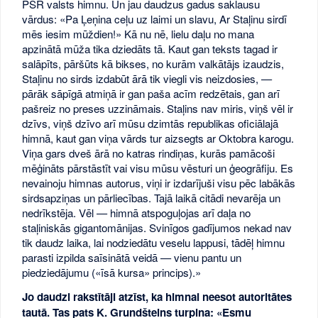
PSR valsts himnu. Un jau daudzus gadus saklausu
vārdus: «Pa Ļeņina ceļu uz laimi un slavu, Ar Staļinu sirdī
mēs iesim mūždien!» Kā nu nē, lielu daļu no mana
apzinātā mūža tika dziedāts tā. Kaut gan teksts tagad ir
salāpīts, pāršūts kā bikses, no kurām valkātājs izaudzis,
Staļinu no sirds izdabūt ārā tik viegli vis neizdosies, —
pārāk sāpīgā atmiņā ir gan paša acīm redzētais, gan arī
pašreiz no preses uzzināmais. Staļins nav miris, viņš vēl ir
dzīvs, viņš dzīvo arī mūsu dzimtās republikas oficiālajā
himnā, kaut gan viņa vārds tur aizsegts ar Oktobra karogu.
Viņa gars dveš ārā no katras rindiņas, kurās pamācoši
mēģināts pārstāstīt vai visu mūsu vēsturi un ģeogrāfiju. Es
nevainoju himnas autorus, viņi ir izdarījuši visu pēc labākās
sirdsapziņas un pārliecības. Tajā laikā citādi nevarēja un
nedrīkstēja. Vēl — himnā atspoguļojas arī daļa no
staļiniskās gigantomānijas. Svinīgos gadījumos nekad nav
tik daudz laika, lai nodziedātu veselu lappusi, tādēļ himnu
parasti izpilda saīsinātā veidā — vienu pantu un
piedziedājumu («īsā kursa» princips).»
Jo daudzi rakstītāji atzīst, ka himnai neesot autoritātes
tautā. Tas pats K. Grundšteins turpina: «Esmu