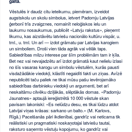
gaitā.
Vēstulēs ir daudz citu ieteikumu, piemēram, izveidot
augstskolu un skolu simbolus, ietvert Padomju Latvijas
ģerbonī trīs zvaigznes, nomainīt neloģiskos ielu un
laukumu nosaukumus, publicēt «Latvju rakstus», pieņemt
likumu, kas aizstāvētu latviešu nacionālo kultūru vispār, u.
tml., u. tml. Un arī — izdot grāmatu par Latvijas karogiem
un simboliem. Droši vien tāda agrāk vai vēlāk taps.
Sabiedrības milzu interese par šīm problēmām tam ir ķīla.
Bet nez vai nevajadzētu arī izdot grāmatā kaut nelielu izlasi
no šīs vasaras karogu un simbolu vēstulēm, kurās pausti
visdažādākie viedokļi, klāstīti negaidīti fakti un ziņas. Avīzē
nepublicēti taču paliek ne tikai mūsu pašu ievērojamāko
sabiedrības darbinieku viedokļi un argumenti, bet arī
neskaitāmu cilvēku dziļākās, slēptākās domas. «Padomju
Jaunatnes» aptaujā iereģistrētā 10 000 vēstule skan
pavisam lakoniski: «Es nelūdzu desu, es tikai lūdzu atdot
Latvijai viņas krāsas: sarkano un balto.» (M. Karlovs,
Rīgā.) Pacelšanās pāri ikdienībai, gandrīz vai neticama tik
reālistiski un pragmatiski noskaņotajai latviešu tautai,
raksturo saņemto vēstuļu kopojumu, ko gandrīz vai