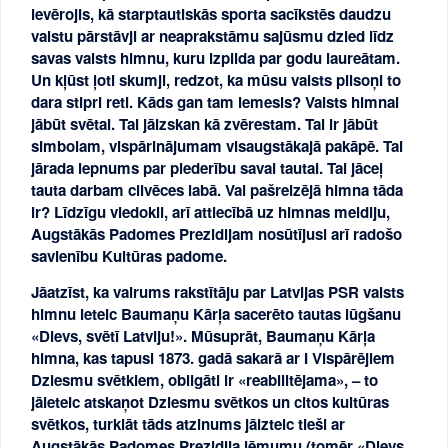
ievērojis, kā starptautiskās sporta sacīkstēs daudzu
valstu pārstāvji ar neaprakstāmu sajūsmu dzied līdz
savas valsts himnu, kuru izpilda par godu laureātam.
Un kļūst ļoti skumji, redzot, ka mūsu valsts pilsoņi to
dara stipri reti. Kāds gan tam iemesls? Valsts himnai
jābūt svētai. Tai jāizskan kā zvērestam. Tai ir jābūt
simbolam, vispārinājumam visaugstākajā pakāpē. Tai
jārada lepnums par piederību savai tautai. Tai jāceļ
tauta darbam cilvēces labā. Vai pašreizējā himna tāda
ir? Līdzīgu viedokli, arī attiecībā uz himnas meldiju,
Augstākās Padomes Prezidijam nosūtījusi arī radošo
savienību Kultūras padome.
Jāatzīst, ka vairums rakstītāju par Latvijas PSR valsts
himnu ieteic Baumaņu Kārļa sacerēto tautas lūgšanu
«Dievs, svētī Latviju!». Mūsuprāt, Baumaņu Kārļa
himna, kas tapusi 1873. gadā sakarā ar I Vispārējiem
Dziesmu svētkiem, obligāti ir «reabilitējama», – to
jāieteic atskaņot Dziesmu svētkos un citos kultūras
svētkos, turklāt tāds atzinums jāizteic tieši ar
Augstākās Padomes Prezidija lēmumu (tomēr «Dievs,