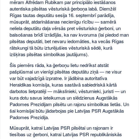
mēram Alfrēdam Rubikam par principiālo iestāšanos
autentiska pilsētas vēsturiskā ģerboņa labā. Diemžēl
Rīgas tautas deputātu sesija 16. septembrī parādīja,
mūsuprāt, atdarināšanas necienīgu rīcību — samērā
neliela deputātu daļa vērsās pret vēsturisko ģerboni, un
balsošanas brīdī izrādījās, ka nav kvoruma (lai piedod man
pilsētas deputāti, bet nevaru iedomāties, ka vecās Rīgas
rātskungi tā būtu izturējušies vēsturiskā sēdē, kurā
izšķiras pilsētas simbolikas jautājums).
Šis piemērs rāda, ka ģerboņu lietu nedrīkst atstāt
pašplūsmai un vienīgi pilsētas deputātu ziņā — ne visur
var būt vajadzīgā izpratne. Ir jādibina autoritatīva
Heraldikas komisija, kuras sastāvā sabiedriskā kārtā
darbotos lietpratēji — mākslinieki, vēsturnieki, juristi — un
kura dotu savus ieteikumus un slēdzienus Augstākās
Padomes Prezidijam pilsētu un rajonu simbolikas lietās. Un
šai komisijai būtu jādarbojas pie Latvijas PSR Augstākās
Padomes Prezidija.
Mūsuprāt, katrai Latvijas PSR pilsētai un rajonam ir
tiesības uz ģerboni, katrai Latvijas PSR republikāniskās