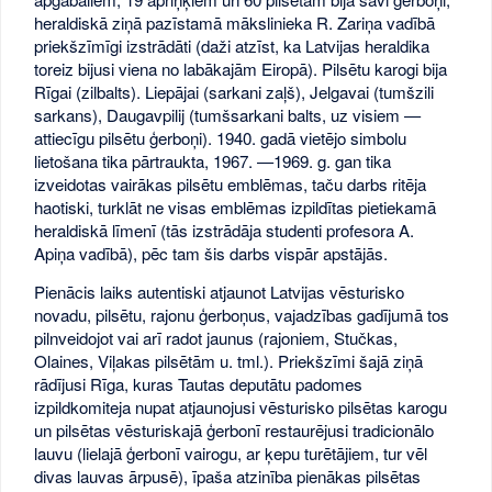
heraldiskā ziņā pazīstamā mākslinieka R. Zariņa vadībā
priekšzīmīgi izstrādāti (daži atzīst, ka Latvijas heraldika
toreiz bijusi viena no labākajām Eiropā). Pilsētu karogi bija
Rīgai (zilbalts). Liepājai (sarkani zaļš), Jelgavai (tumšzili
sarkans), Daugavpilij (tumšsarkani balts, uz visiem —
attiecīgu pilsētu ģerboņi). 1940. gadā vietējo simbolu
lietošana tika pārtraukta, 1967. —1969. g. gan tika
izveidotas vairākas pilsētu emblēmas, taču darbs ritēja
haotiski, turklāt ne visas emblēmas izpildītas pietiekamā
heraldiskā līmenī (tās izstrādāja studenti profesora A.
Apiņa vadībā), pēc tam šis darbs vispār apstājās.
Pienācis laiks autentiski atjaunot Latvijas vēsturisko
novadu, pilsētu, rajonu ģerboņus, vajadzības gadījumā tos
pilnveidojot vai arī radot jaunus (rajoniem, Stučkas,
Olaines, Viļakas pilsētām u. tml.). Priekšzīmi šajā ziņā
rādījusi Rīga, kuras Tautas deputātu padomes
izpildkomiteja nupat atjaunojusi vēsturisko pilsētas karogu
un pilsētas vēsturiskajā ģerbonī restaurējusi tradicionālo
lauvu (lielajā ģerbonī vairogu, ar ķepu turētājiem, tur vēl
divas lauvas ārpusē), īpaša atzinība pienākas pilsētas