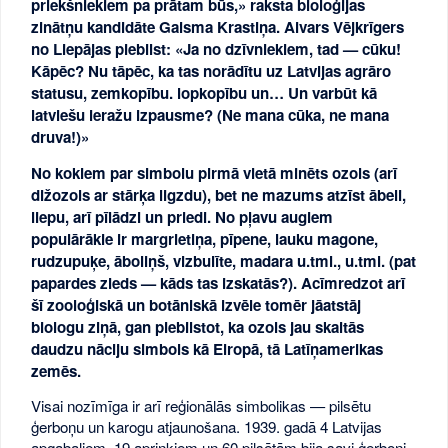
priekšniekiem pa prātam būs,» raksta bioloģijas
zinātņu kandidāte Gaisma Krastiņa. Aivars Vējkrīgers
no Liepājas piebilst: «Ja no dzīvniekiem, tad — cūku!
Kāpēc? Nu tāpēc, ka tas norādītu uz Latvijas agrāro
statusu, zemkopību. lopkopību un… Un varbūt kā
latviešu ieražu izpausme? (Ne mana cūka, ne mana
druva!)»
No kokiem par simbolu pirmā vietā minēts ozols (arī
dižozols ar stārķa ligzdu), bet ne mazums atzīst ābeli,
liepu, arī pīlādzi un priedi. No pļavu augiem
populārākie ir margrietiņa, pīpene, lauku magone,
rudzupuķe, āboliņš, vizbulīte, madara u.tml., u.tml. (pat
papardes zieds — kāds tas izskatās?). Acīmredzot arī
šī zooloģiskā un botāniskā izvēle tomēr jāatstāj
biologu ziņā, gan piebilstot, ka ozols jau skaitās
daudzu nāciju simbols kā Eiropā, tā Latīņamerikas
zemēs.
Visai nozīmīga ir arī reģionālās simbolikas — pilsētu
ģerboņu un karogu atjaunošana. 1939. gadā 4 Latvijas
apgabaliem, 19 apriņķiem un 60 pilsētām bija savi ģerboņi,