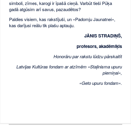
simboli, zīmes, karogi ir īpašā cieņā. Varbūt tieši Pūķa
gadā atgūsim arī savus, pazaudētos?
Paldies visiem, kas rakstījuši, un «Padomju Jaunatnei»,
kas darījusi reālu tik plašu aptauju.
JĀNIS STRADIŅŠ,
profesors, akadēmiķis
Honorāru par rakstu lūdzu pārskaitīt
Latvijas Kultūras fondam ar atzīmēm «Staļinisma upuru
piemiņai»,
«Geto upuru fondam».