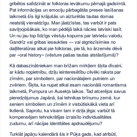
gribētos salīdzināt ar folkloras ievākumu pērnajā gadsimtā.
Pat informācijas un emociju pārbagātās preses lasīšanas
laikmetā šīs ilgi krājušās un aizturētās tautas domas
neatstāj vienaldzīgu. Man jāatzīstas, tas varbūt ir pats
saviļņojošākais, ko man pēdējā laikā nācies latviski lasīt.
Un nu jau top līdzīgs vēstuļu kopums par latviešu valodu.
Gandrīz vai gribas iesaukties — vai atgriezīsimies no
daiļliteratūras atkal pie folkloras, pie tā, ko ārzemēs dēvē
par «oral history» (vēsture pašas tautas atstāstījumā)?
Kā dabaszinātniekam man brīžam mirkļiem šķita dīvaini,
ar kādu nopietnību, dziļu ieinteresētību cilvēki raksta par
zīmēm, par simboliem, par nacionālajiem putniem un
zvēriem. Šķita, ka nupat atkal esam nacionālā romantisma
laikmetā, Pumpura un Ausekļa laikos. Tad atcerējos savus
pieredzējumus Japānā, šai tehnikas brīnumu zemē, kur
seniem simboliem un zīmēm ir visbūtiskākā vieta arī
ikdienā. Saprotu, ka visam tam ir dziļa jēga: varbūt tā
kompensējam tehnokrātijas izraisīto individualitātes
zudumu, arī nācijas identitātes apdraudējumu?
Turklāt japāņu kalendārā šis ir Pūķa gads, kad atribūti,