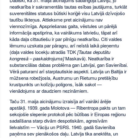
Dabiski, ka 31. maija aicinājums sabangoja Latviju, jo
neatkarība ir sakramentāls tautas esības jautājums, turklāt
suverenitātes statuss būtiski koriģē visu Latvijā dzīvojošo
tautību likteņus. Attieksme pret aicinājumu nav
viennozīmīga. Apspriešanas gaita, vēstules un pārējā
informācija apstiprina, ka vairākums latviešu, tāpat arī
kāda daļa cittautiešu ir par pilnīgu neatkarību. Citi valdes
lēmumu uzskata par pāragru, arī neīstā laikā pieņemtu
(daļa valdes locekļu atradās TDK
[Tautas deputātu
kongresā – paskaidrojums]
Maskavā). Neatkarība ir
substanciālas dabas problēma gan Latvijai, gan Savienībai.
Vērā paturami arī starptautiskie aspekti. Latvija un Baltija ir
mūžsena robežjosla, Austrumu un Rietumu pretišķību
krustpunkts un kolīziju poligons, īsāk sakot —
vienādojums ar daudziem nezināmiem.
Taču 31. maija aicinājumu izraisīja arī vairāki ārējie
apstākļi. 1939. gada Molotova — Ribentropa pakts un tam
sekojošie slepenie protokoli pēc būtības ir Eiropas reģionu
sadalīšana starp divām despotiskām, agresīvām
lielvalstīm — Vāciju un PSRS. 1940. gadā Savienība
paņēma sev pienākošos daļu. Latvija tika anektēta, un