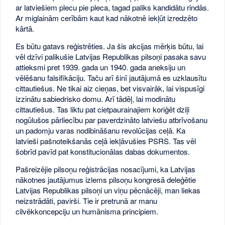
ar latviešiem plecu pie pleca, tagad paliks kandidātu rindās.
Ar miglainām cerībām kaut kad nākotnē iekļūt izredzēto
kārtā.
Es būtu gatavs reģistrēties. Ja šis akcijas mērķis būtu, lai
vēl dzīvi palikušie Latvijas Republikas pilsoņi pasaka savu
attieksmi pret 1939. gada un 1940. gada aneksiju un
vēlēšanu falsifikāciju. Taču arī šinī jautājumā es uzklausītu
cittautiešus. Ne tikai aiz cieņas, bet visvairāk, lai vispusīgi
izzinātu sabiedrisko domu. Arī tādēļ, lai modinātu
cittautiešus. Tas liktu pat cietpaurainajiem koriģēt dziļi
nogūlušos pārliecību par paverdzināto latviešu atbrīvošanu
un padomju varas nodibināšanu revolūcijas ceļā. Ka
latvieši pašnoteikšanās ceļā iekļāvušies PSRS. Tas vēl
šobrīd pavīd pat konstitucionālas dabas dokumentos.
Pašreizējie pilsoņu reģistrācijas nosacījumi, ka Latvijas
nākotnes jautājumus izlems pilsoņu kongresā deleģētie
Latvijas Republikas pilsoņi un viņu pēcnācēji, man liekas
neizstrādāti, pavirši. Tie ir pretrunā ar manu
cilvēkkoncepciju un humānisma principiem.