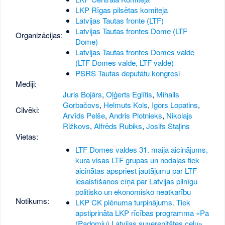
LKP Rīgas pilsētas komiteja
Latvijas Tautas fronte (LTF)
Latvijas Tautas frontes Dome (LTF
Organizācijas:
Dome)
Latvijas Tautas frontes Domes valde
(LTF Domes valde, LTF valde)
PSRS Tautas deputātu kongresi
Mediji:
Juris Bojārs
,
Oļģerts Eglītis
,
Mihails
Gorbačovs
,
Helmuts Kols
,
Igors Lopatins
,
Cilvēki:
Arvīds Pelše
,
Andris Plotnieks
,
Nikolajs
Rižkovs
,
Alfrēds Rubiks
,
Josifs Staļins
Vietas:
LTF Domes valdes 31. maija aicinājums,
kurā visas LTF grupas un nodaļas tiek
aicinātas apspriest jautājumu par LTF
iesaistīšanos cīņā par Latvijas pilnīgu
politisko un ekonomisko neatkarību
Notikums:
LKP CK plēnuma turpinājums. Tiek
apstiprināta LKP rīcības programma «Pa
(Padomju) Latvijas suverenitātes ceļu»