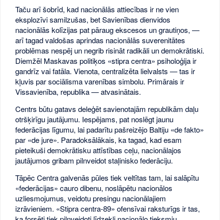
Taču arī šobrīd, kad nacionālās attiecības ir ne vien
eksplozīvi samilzušas, bet Savienības dienvidos
nacionālās kolīzijas pat pāraug ekscesos un grautiņos, —
arī tagad valdošas aprindas nacionālās suverenitātes
problēmas nespēj un negrib risināt radikāli un demokrātiski.
Diemžēl Maskavas politiķos «stipra centra» psiholoģija ir
gandrīz vai fatāla. Vienota, centralizēta lielvalsts — tas ir
kļuvis par sociālisma varenības simbolu. Primārais ir
Vissavienība, republika — atvasinātais.
Centrs būtu gatavs deleģēt savienotajām republikām daļu
otršķirīgu jautājumu. Iespējams, pat noslēgt jaunu
federācijas līgumu, lai padarītu pašreizējo Baltiju «de fakto»
par «de jure». Paradoksālākais, ka tagad, kad esam
pieteikuši demokrātisku attīstības ceļu, nacionālajos
jautājumos gribam pilnveidot staļinisko federāciju.
Tāpēc Centra galvenās pūles tiek veltītas tam, lai salāpītu
«federācijas» cauro dibenu, noslāpētu nacionālos
uzliesmojumus, veidotu presingu nacionālajiem
izrāvieniem. «Stipra centra-89» ofensīvai raksturīgs ir tas,
ka forsēti tiek pilnveidoti līdzekļi nacionālo tieksmju