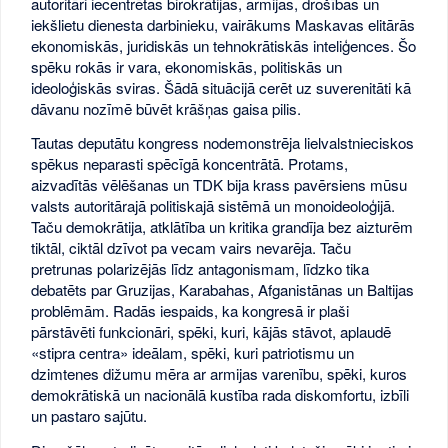
autoritāri iecentrētas birokrātijas, armijas, drošības un
iekšlietu dienesta darbinieku, vairākums Maskavas elitārās
ekonomiskās, juridiskās un tehnokrātiskās inteliģences. Šo
spēku rokās ir vara, ekonomiskās, politiskās un
ideoloģiskās sviras. Šādā situācijā cerēt uz suverenitāti kā
dāvanu nozīmē būvēt krāšņas gaisa pilis.
Tautas deputātu kongress nodemonstrēja lielvalstnieciskos
spēkus neparasti spēcīgā koncentrātā. Protams,
aizvadītās vēlēšanas un TDK bija krass pavērsiens mūsu
valsts autoritārajā politiskajā sistēmā un monoideoloģijā.
Taču demokrātija, atklātība un kritika grandīja bez aizturēm
tiktāl, ciktāl dzīvot pa vecam vairs nevarēja. Taču
pretrunas polarizējās līdz antagonismam, līdzko tika
debatēts par Gruzijas, Karabahas, Afganistānas un Baltijas
problēmām. Radās iespaids, ka kongresā ir plaši
pārstāvēti funkcionāri, spēki, kuri, kājās stāvot, aplaudē
«stipra centra» ideālam, spēki, kuri patriotismu un
dzimtenes dižumu mēra ar armijas varenību, spēki, kuros
demokrātiskā un nacionālā kustība rada diskomfortu, izbīli
un pastaro sajūtu.