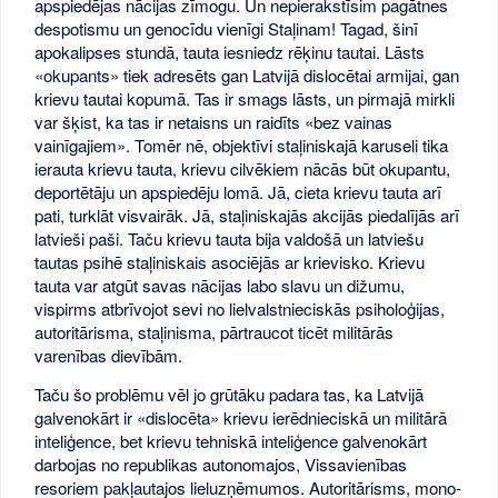
apspiedējas nācijas zīmogu. Un nepierakstīsim pagātnes
despotismu un genocīdu vienīgi Staļinam! Tagad, šinī
apokalipses stundā, tauta iesniedz rēķinu tautai. Lāsts
«okupants» tiek adresēts gan Latvijā dislocētai armijai, gan
krievu tautai kopumā. Tas ir smags lāsts, un pirmajā mirkli
var šķist, ka tas ir netaisns un raidīts «bez vainas
vainīgajiem». Tomēr nē, objektīvi staļiniskajā karuseli tika
ierauta krievu tauta, krievu cilvēkiem nācās būt okupantu,
deportētāju un apspiedēju lomā. Jā, cieta krievu tauta arī
pati, turklāt visvairāk. Jā, staļiniskajās akcijās piedalījās arī
latvieši paši. Taču krievu tauta bija valdošā un latviešu
tautas psihē staļiniskais asociējās ar krievisko. Krievu
tauta var atgūt savas nācijas labo slavu un dižumu,
vispirms atbrīvojot sevi no lielvalstnieciskās psiholoģijas,
autoritārisma, staļinisma, pārtraucot ticēt militārās
varenības dievībām.
Taču šo problēmu vēl jo grūtāku padara tas, ka Latvijā
galvenokārt ir «dislocēta» krievu ierēdnieciskā un militārā
inteliģence, bet krievu tehniskā inteliģence galvenokārt
darbojas no republikas autonomajos, Vissavienības
resoriem pakļautajos lieluzņēmumos. Autoritārisms, mono-