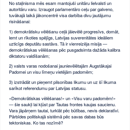
No staļinisma mēs esam mantojuši unitāru lielvalsti un
autoritāru varu. Izraugot parlamentāro ceļu par galveno,
tuvākajā laikā jākoncentrē visa darbība divu jautājumu
risināšanai:
1) demokrātisku vēlēšanu ceļā jāievēlē progresīvs, domāt,
lemt un rīkoties spējīgs, Latvijas suverenitātes ideāliem
uzticīgs deputātu sastāvs. Tā ir vienreizēja misija —
demokrātiskas vēlēšanas pēc pusgadsimta dažāda kalibra
diktatoru valdīšanām;
2) valsts varas nodošanai jaunievēlētajām Augstākajai
Padomei un visu līmeņu vietējām padomēm;
3) izstrādāt un pieņemt pilsonības likumu un uz šī likuma
sarīkot referendumu par Latvijas statusu.
«Demokrātiskas vēlēšanas!» un «Visu varu padomēm!»
— šie saukļi lai kļūst par Tautas frontes kaujas saucienu.
Vara jāpārņem tautai, turklāt pēc būtības, nevis deklaratīvi.
Pārbīdes politiskajā sistēmā pēc savas dabas būs
tektoniskas. Ko tas nozīmē?