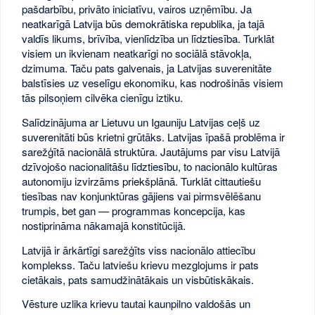
pašdarbību, privāto iniciatīvu, vairos uzņēmību. Ja
neatkarīgā Latvija būs demokrātiska republika, ja tajā
valdīs likums, brīvība, vienlīdzība un līdztiesība. Turklāt
visiem un ikvienam neatkarīgi no sociālā stāvokļa,
dzimuma. Taču pats galvenais, ja Latvijas suverenitāte
balstīsies uz veselīgu ekonomiku, kas nodrošinās visiem
tās pilsoņiem cilvēka cienīgu iztiku.
Salīdzinājuma ar Lietuvu un Igauniju Latvijas ceļš uz
suverenitāti būs krietni grūtāks. Latvijas īpašā problēma ir
sarežģītā nacionālā struktūra. Jautājums par visu Latvijā
dzīvojošo nacionalitāšu līdztiesību, to nacionālo kultūras
autonomiju izvirzāms priekšplānā. Turklāt cittautiešu
tiesības nav konjunktūras gājiens vai pirmsvēlēšanu
trumpis, bet gan — programmas koncepcija, kas
nostiprināma nākamajā konstitūcijā.
Latvijā ir ārkārtīgi sarežģīts viss nacionālo attiecību
komplekss. Taču latviešu krievu mezglojums ir pats
cietākais, pats samudžinātākais un visbūtiskākais.
Vēsture uzlika krievu tautai kaunpilno valdošās un