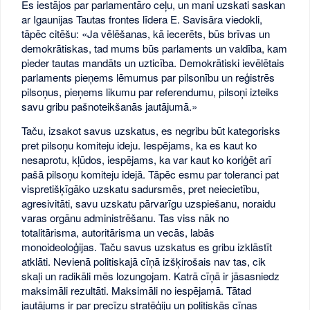
Es iestājos par parlamentāro ceļu, un mani uzskati saskan
ar Igaunijas Tautas frontes līdera E. Savisāra viedokli,
tāpēc citēšu: «Ja vēlēšanas, kā iecerēts, būs brīvas un
demokrātiskas, tad mums būs parlaments un valdība, kam
pieder tautas mandāts un uzticība. Demokrātiski ievēlētais
parlaments pieņems lēmumus par pilsonību un reģistrēs
pilsoņus, pieņems likumu par referendumu, pilsoņi izteiks
savu gribu pašnoteikšanās jautājumā.»
Taču, izsakot savus uzskatus, es negribu būt kategorisks
pret pilsoņu komiteju ideju. Iespējams, ka es kaut ko
nesaprotu, kļūdos, iespējams, ka var kaut ko koriģēt arī
pašā pilsoņu komiteju idejā. Tāpēc esmu par toleranci pat
vispretišķīgāko uzskatu sadursmēs, pret neiecietību,
agresivitāti, savu uzskatu pārvarīgu uzspiešanu, noraidu
varas orgānu administrēšanu. Tas viss nāk no
totalitārisma, autoritārisma un vecās, labās
monoideoloģijas. Taču savus uzskatus es gribu izklāstīt
atklāti. Nevienā politiskajā cīņā izšķirošais nav tas, cik
skaļi un radikāli mēs lozungojam. Katrā cīņā ir jāsasniedz
maksimāli rezultāti. Maksimāli no iespējamā. Tātad
jautājums ir par precīzu stratēģiju un politiskās cīņas