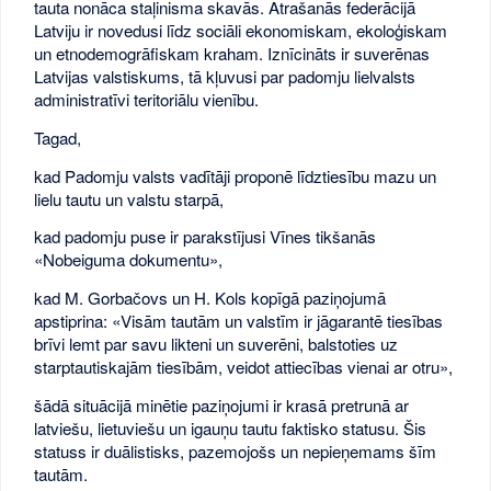
tauta nonāca staļinisma skavās. Atrašanās federācijā
Latviju ir novedusi līdz sociāli ekonomiskam, ekoloģiskam
un etnodemogrāfiskam kraham. Iznīcināts ir suverēnas
Latvijas valstiskums, tā kļuvusi par padomju lielvalsts
administratīvi teritoriālu vienību.
Tagad,
kad Padomju valsts vadītāji proponē līdztiesību mazu un
lielu tautu un valstu starpā,
kad padomju puse ir parakstījusi Vīnes tikšanās
«Nobeiguma dokumentu»,
kad M. Gorbačovs un H. Kols kopīgā paziņojumā
apstiprina: «Visām tautām un valstīm ir jāgarantē tiesības
brīvi lemt par savu likteni un suverēni, balstoties uz
starptautiskajām tiesībām, veidot attiecības vienai ar otru»,
šādā situācijā minētie paziņojumi ir krasā pretrunā ar
latviešu, lietuviešu un igauņu tautu faktisko statusu. Šis
statuss ir duālistisks, pazemojošs un nepieņemams šīm
tautām.