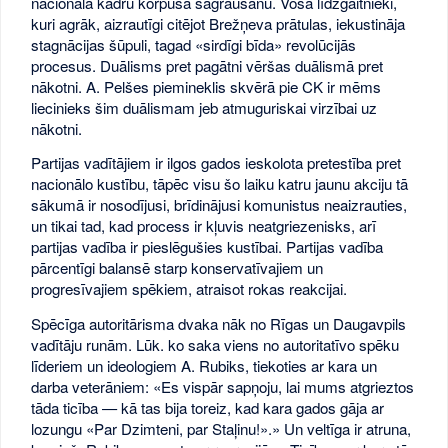
nacionālā kadru korpusa sagraušanu. Vosa līdzgaitnieki,
kuri agrāk, aizrautīgi citējot Brežņeva prātulas, iekustināja
stagnācijas šūpuli, tagad «sirdīgi bīda» revolūcijās
procesus. Duālisms pret pagātni vēršas duālismā pret
nākotni. A. Pelšes piemineklis skvērā pie CK ir mēms
liecinieks šim duālismam jeb atmuguriskai virzībai uz
nākotni.
Partijas vadītājiem ir ilgos gados ieskolota pretestība pret
nacionālo kustību, tāpēc visu šo laiku katru jaunu akciju tā
sākumā ir nosodījusi, brīdinājusi komunistus neaizrauties,
un tikai tad, kad process ir kļuvis neatgriezenisks, arī
partijas vadība ir pieslēgušies kustībai. Partijas vadība
pārcentīgi balansē starp konservatīvajiem un
progresīvajiem spēkiem, atraisot rokas reakcijai.
Spēcīga autoritārisma dvaka nāk no Rīgas un Daugavpils
vadītāju runām. Lūk. ko saka viens no autoritatīvo spēku
līderiem un ideologiem A. Rubiks, tiekoties ar kara un
darba veterāniem: «Es vispār sapņoju, lai mums atgrieztos
tāda ticība — kā tas bija toreiz, kad kara gados gāja ar
lozungu «Par Dzimteni, par Staļinu!».» Un veltīga ir atruna,