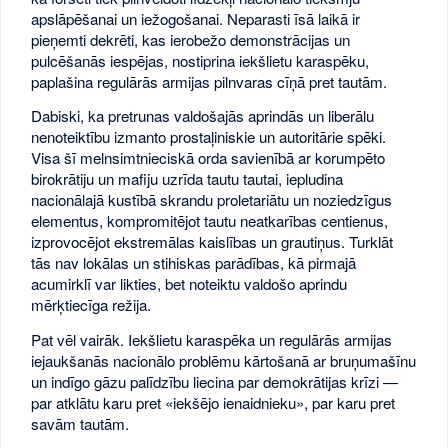
apslāpēšanai un iežogošanai. Neparasti īsā laikā ir
pieņemti dekrēti, kas ierobežo demonstrācijas un
pulcēšanās iespējas, nostiprina iekšlietu karaspēku,
paplašina regulārās armijas pilnvaras cīņā pret tautām.
Dabiski, ka pretrunas valdošajās aprindās un liberālu
nenoteiktību izmanto prostaļiniskie un autoritārie spēki.
Visa šī melnsimtnieciskā orda savienībā ar korumpēto
birokrātiju un mafiju uzrīda tautu tautai, iepludina
nacionālajā kustībā skrandu proletariātu un noziedzīgus
elementus, kompromitējot tautu neatkarības centienus,
izprovocējot ekstremālas kaislības un grautiņus. Turklāt
tās nav lokālas un stihiskas parādības, kā pirmajā
acumirklī var likties, bet noteiktu valdošo aprindu
mērķtiecīga režija.
Pat vēl vairāk. Iekšlietu karaspēka un regulārās armijas
iejaukšanās nacionālo problēmu kārtošanā ar bruņumašīnu
un indīgo gāzu palīdzību liecina par demokrātijas krīzi —
par atklātu karu pret «iekšējo ienaidnieku», par karu pret
savām tautām.