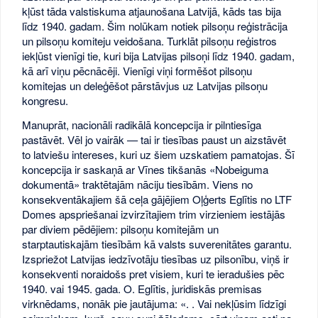
kļūst tāda valstiskuma atjaunošana Latvijā, kāds tas bija
līdz 1940. gadam. Šim nolūkam notiek pilsoņu reģistrācija
un pilsoņu komiteju veidošana. Turklāt pilsoņu reģistros
iekļūst vienīgi tie, kuri bija Latvijas pilsoņi līdz 1940. gadam,
kā arī viņu pēcnācēji. Vienīgi viņi formēšot pilsoņu
komitejas un deleģēšot pārstāvjus uz Latvijas pilsoņu
kongresu.
Manuprāt, nacionāli radikālā koncepcija ir pilntiesīga
pastāvēt. Vēl jo vairāk — tai ir tiesības paust un aizstāvēt
to latviešu intereses, kuri uz šiem uzskatiem pamatojas. Šī
koncepcija ir saskaņā ar Vīnes tikšanās «Nobeiguma
dokumentā» traktētajām nāciju tiesībām. Viens no
konsekventākajiem šā ceļa gājējiem Oļģerts Eglītis no LTF
Domes apspriešanai izvirzītajiem trim virzieniem iestājās
par diviem pēdējiem: pilsoņu komitejām un
starptautiskajām tiesībām kā valsts suverenitātes garantu.
Izspriežot Latvijas iedzīvotāju tiesības uz pilsonību, viņš ir
konsekventi noraidošs pret visiem, kuri te ieradušies pēc
1940. vai 1945. gada. O. Eglītis, juridiskās premisas
virknēdams, nonāk pie jautājuma: «. . Vai nekļūsim līdzīgi