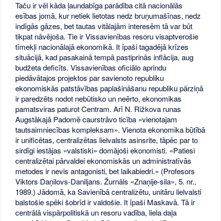
Taču ir vēl kāda ļaundabīga parādība citā nacionālās
esības jomā, kur netiek lietotas nedz bruņumašīnas, nedz
indīgās gāzes, bet tautas vitālajām interesēm tā var būt
tikpat nāvējoša. Tie ir Vissavienības resoru visaptverošie
tīmekļi nacionālajā ekonomikā. It īpaši tagadējā krīzes
situācijā, kad pasakainā tempā pastiprinās inflācija, aug
budžeta deficīts. Vissavienības oficiālo aprindu
piedāvātajos projektos par savienoto republiku
ekonomiskās patstāvības paplašināšanu republiku pārziņā
ir paredzēts nodot nebūtisko un neērto, ekonomikas
pamatsviras paturot Centram. Arī N. Rižkova runas
Augstākajā Padomē caurstrāvo ticība «vienotajam
tautsaimniecības kompleksam». Vienota ekonomika būtībā
ir unificētas, centralizētas lielvalsts asinsrite, tāpēc par to
sirdīgi iestājas «valstiski» domājoši ekonomisti. «Patiesi
centralizētai pārvaldei ekonomiskās un administratīvās
metodes ir nevis antagonisti, bet laikabiedri.» (Profesors
Viktors Daņilovs-Daniljans. Žurnāls «Znaņije-sila», 5. nr.,
1989.) Jādomā, ka Savienībā centralizētu, unitāru lielvalsti
balstošie spēki šobrīd ir valdošie. It īpaši Maskavā. Tā ir
centrālā vispārpolitiskā un resoru vadība, liela daļa