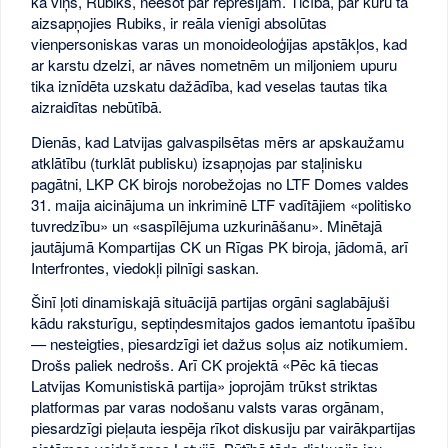
ka viņš, Rubiks, neesot par represijām. Ticība, par kuru tā
aizsapņojies Rubiks, ir reāla vienīgi absolūtas
vienpersoniskas varas un monoideoloģijas apstākļos, kad
ar karstu dzelzi, ar nāves nometnēm un miljoniem upuru
tika iznīdēta uzskatu dažādība, kad veselas tautas tika
aizraidītas nebūtībā.
Dienās, kad Latvijas galvaspilsētas mērs ar apskaužamu
atklātību (turklāt publisku) izsapņojas par staļinisku
pagātni, LKP CK birojs norobežojas no LTF Domes valdes
31. maija aicinājuma un inkriminē LTF vadītājiem «politisko
tuvredzību» un «saspīlējuma uzkurināšanu». Minētajā
jautājumā Kompartijas CK un Rīgas PK biroja, jādomā, arī
Interfrontes, viedokļi pilnīgi saskan.
Šinī ļoti dinamiskajā situācijā partijas orgāni saglabājuši
kādu raksturīgu, septiņdesmitajos gados iemantotu īpašību
— nesteigties, piesardzīgi iet dažus soļus aiz notikumiem.
Drošs paliek nedrošs. Arī CK projektā «Pēc kā tiecas
Latvijas Komunistiskā partija» joprojām trūkst striktas
platformas par varas nodošanu valsts varas orgānam,
piesardzīgi pieļauta iespēja rīkot diskusiju par vairākpartijas