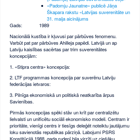
«Padomju Jaunatne» publicē Jāņa
Škapara rakstu «Latvijas suverenitāte un
31. maija aicinājums
Gads:
1989
Nacionālā kustība ir kļuvusi par pārbūves fenomenu.
Varbūt pat par pārbūves Ahilleja papēdi. Latvijā un ap
Latviju kaislības sacērtas par trim suverenitātes
koncepcijām:
1. «Stipra centra» koncepcija:
2. LTF programmas koncepcija par suverēnu Latviju
federācijas ietvaros:
3. Pilnīga ekonomiskā un politiskā neatkarība ārpus
Savienības.
Pirmās koncepcijas spēki stāv un krīt par centralizētu
lielvalsti un unificētu sociāli ekonomisko modeli. Centram ir
prioritāte, vienīgi centrs ir tiesīgs deleģēt noteiktu jautājumu
loku savienotās republikas pārziņā. Labojumi PSRS
Konstitūcijā 1988. gada rudenī bija virzīti uz ciešāku