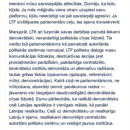
toleranci mūsu savstarpējās attiecībās. Domāju, ka būtu
kļūda. Ja mēs mēģinātu viens otram uzspiest savu
platformu, kļūtu neiecietīgi vai pat savstarpēji agresīvi. Ja
LTF izvēlējusies parlamentāro ceļu, tas ejams konsekventi.
Manuprāt, LTK arī turpmāk savas darbības pamatā liekami
demokrātiski, nevardarbīgi politiskās cīņas līdzekļi. Tie
varētu būt parlamentārisms kā pamatceļš autoritārās
politiskās sistēmas nomaiņai; LTF politisks dialogs masu
komunikācijas līdzekļos, destruktīvas akcijas pret
prostaļiniskām parādībām, pašdarbīga centralizēto,
birokrātisko institūtu demontāža un alternatīvu radīšana;
tautas gribas tiešas izpausmes (aptaujas, referendumi,
mītiņi, demonstrācijas). Katrā ziņā ne parlamentārisms, ne
mītiņošana, atsevišķi ņemot, panākumus nedos —
jāsavieno visi (iespējami daudzveidīgāki) demokrātiskās
cīņas līdzekļi. Esmu pārliecināts, ka radikāli demokrātisks
ceļš Latvijas apstākļos ir vienīgais reālais, kā panākt
Latvijas neatkarību. Ceļš uz demokrātisku un neatkarīgu
Latviju ir ejams, neatliekami demontējot centralizēto
autoritāro politisko sistēmu un veidojot jaunus institūtus.