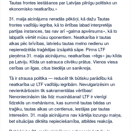
Tautas frontes iestāšanos par Latvijas pilnīgu politisko un
ekonomisko neatkarību.»
31. maija aicinājums neradās pēkšņi, kā dažu Tautas
frontes vadītāju iegriba, kā to ērtības labad interpretēja
partijas instances, tas nav arī «galma apvērsums», kā to
labpatīk vērtēt mūsu oponentiem. Neatkarība ir tautas
alkas pēc brīvības, latviešu tautas melno nedienu un
nepieredzētās traģēdijas izsāpētā sāpe. Pirms LTF
pieņēma 31. maija aicinājumu, neatkarības «rēgs» jau klīda
pa Latviju. Klīda un satrauca cilvēku prātus. Vienos viesa
cerības un ilgas, citus biedēja un saniknoja.
Tā ir strausa politika — reducēt tik būtisku parādību kā
neatkarība uz LTF vadītāju iegribām. Nevulgarizēsim un
nevienkāršosim tik sakramentālas vērtības!
Nenoniecināsim tās līdz musināšanai! LTF ir vienīgi
līdzeklis un mehānisms, kas summē tautas bēdas un
traģiku, tautas alkas un centienus, iestājas par tautas
interesēm. 31. maija aicinājums nav kārtēja lozungu maiņa,
bet situācijas diktēta nepieciešamība, atbildes reakcija.