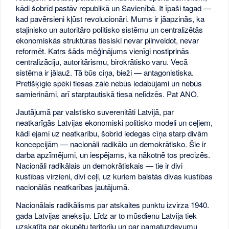
kādi šobrīd pastāv republikā un Savienībā. It īpaši tagad —
kad pavērsieni kļūst revolucionāri. Mums ir jāapzinās, ka
staļinisko un autoritāro politisko sistēmu un centralizētās
ekonomiskās struktūras tiesiski nevar pilnveidot, nevar
reformēt. Katrs šāds mēģinājums vienīgi nostiprinās
centralizāciju, autoritārismu, birokrātisko varu. Vecā
sistēma ir jālauž. Tā būs ciņa, bieži — antagonistiska.
Pretišķīgie spēki tiesas zālē nebūs iedabūjami un nebūs
samierināmi, arī starptautiskā tiesa nelīdzēs. Pat ANO.
Jautājumā par valstisko suverenitāti Latvijā, par
neatkarīgās Latvijas ekonomiski politisko modeli un ceļiem,
kādi ejami uz neatkarību, šobrīd iedegas cīņa starp divām
koncepcijām — nacionāli radikālo un demokrātisko. Šie ir
darba apzīmējumi, un iespējams, ka nākotnē tos precizēs.
Nacionāli radikālais un demokrātiskais — tie ir divi
kustības virzieni, divi ceļi, uz kuriem balstās divas kustības
nacionālās neatkarības jautājumā.
Nacionālais radikālisms par atskaites punktu izvirza 1940.
gada Latvijas aneksiju. Līdz ar to mūsdienu Latvija tiek
uzskatīta par okupētu teritoriju un par pamatuzdevumu