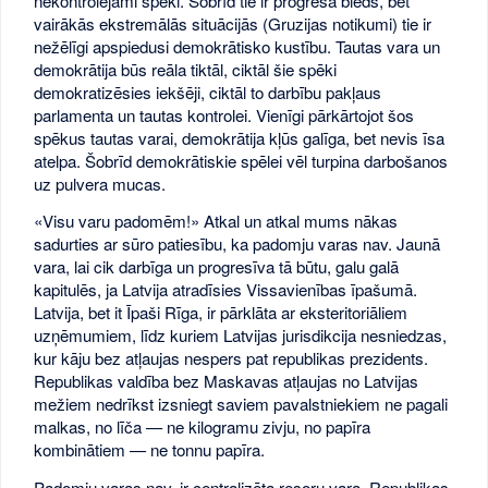
nekontrolējami spēki. Šobrīd tie ir progresa bieds, bet
vairākās ekstremālās situācijās (Gruzijas notikumi) tie ir
nežēlīgi apspiedusi demokrātisko kustību. Tautas vara un
demokrātija būs reāla tiktāl, ciktāl šie spēki
demokratizēsies iekšēji, ciktāl to darbību pakļaus
parlamenta un tautas kontrolei. Vienīgi pārkārtojot šos
spēkus tautas varai, demokrātija kļūs galīga, bet nevis īsa
atelpa. Šobrīd demokrātiskie spēlei vēl turpina darbošanos
uz pulvera mucas.
«Visu varu padomēm!» Atkal un atkal mums nākas
sadurties ar sūro patiesību, ka padomju varas nav. Jaunā
vara, lai cik darbīga un progresīva tā būtu, galu galā
kapitulēs, ja Latvija atradīsies Vissavienības īpašumā.
Latvija, bet it Īpaši Rīga, ir pārklāta ar eksteritoriāliem
uzņēmumiem, līdz kuriem Latvijas jurisdikcija nesniedzas,
kur kāju bez atļaujas nespers pat republikas prezidents.
Republikas valdība bez Maskavas atļaujas no Latvijas
mežiem nedrīkst izsniegt saviem pavalstniekiem ne pagali
malkas, no līča — ne kilogramu zivju, no papīra
kombinātiem — ne tonnu papīra.
Padomju varas nav, ir centralizēta resoru vara. Republikas