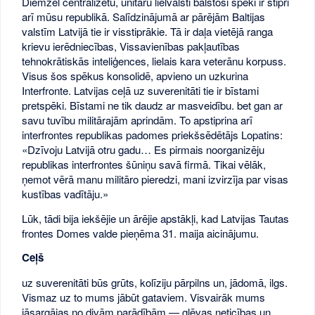
Diemžēl centralizētu, unitāru lielvalsti balstoši spēki ir stipri
arī mūsu republikā. Salīdzinājumā ar pārējām Baltijas
valstīm Latvijā tie ir visstiprākie. Tā ir daļa vietējā ranga
krievu ierēdniecības, Vissavienības pakļautības
tehnokrātiskās inteliģences, lielais kara veterānu korpuss.
Visus šos spēkus konsolidē, apvieno un uzkurina
Interfronte. Latvijas ceļā uz suverenitāti tie ir bīstami
pretspēki. Bīstami ne tik daudz ar masveidību. bet gan ar
savu tuvību militārajām aprindām. To apstiprina arī
interfrontes republikas padomes priekšsēdētājs Lopatins:
«Dzīvoju Latvijā otru gadu… Es pirmais noorganizēju
republikas interfrontes šūniņu savā firmā. Tikai vēlāk,
ņemot vērā manu militāro pieredzi, mani izvirzīja par visas
kustības vadītāju.»
Lūk, tādi bija iekšējie un ārējie apstākļi, kad Latvijas Tautas
frontes Domes valde pieņēma 31. maija aicinājumu.
Ceļš
uz suverenitāti būs grūts, kolīziju pārpilns un, jādomā, ilgs.
Vismaz uz to mums jābūt gataviem. Visvairāk mums
jāsargājas no divām parādībām — gļēvas neticības un