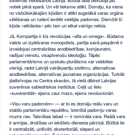
sistēmas veidošanos Latvijā. Būtībā tāda diskusija jau
notiek pilnā sparā. Un vēl tieksme atlikt. Domāju, ka viena
no visbūtiskākajām kļūdām ir atlikt augstākā varas orgāna
vēlēšanas un rudenī ievēlēt vietējās padomes. Diemžēl šī
kļūda «atklāsies» pēc tam un atkal vainīgo nebūs.
Jā, Kompartija ir šīs revolūcijas «alfa un omega». Būdama
valsts un izpildvaras monopolists, partija savā paspārnē ir
izveidojusi centralizētas arodbiedrības, komjaunatni,
radījusi vienotu, visaptverošu ideoloģiju. Tāpēc
parlamentārisms un uzskatu plurālisms var veidoties
vienīgi, radot Latvijā vairākpartiju sistēmu, alternatīvas
arodbiedrības, alternatīvas jaunatnes organizācijas. Turklāt
jāatbrīvojas no Centra skavām, tā vietā dibinot Latvijas
suverēnos sabiedriskos institūtus. Ceļš uz lielo
«suverenitāti» ejams caur mazo, ejams revolucionāri.
«Visu varu padomēm» — ar to es domāju reālu varu un
stabilu parlamentāru republiku, īstenībā padomju varas
mums nav. Taisnības labad — ir nomināla vara. Reālā vara
ir armijas, drošības un iekšlietu dienesta pārziņā. Būtībā tie
ir centralizēti, unificēti, eksteritoriāli, slepeni un