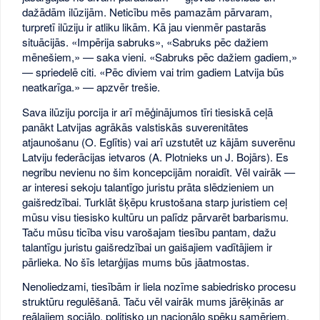
dažādām ilūzijām. Neticību mēs pamazām pārvaram,
turpretī ilūziju ir atliku likām. Kā jau vienmēr pastarās
situācijās. «Impērija sabruks», «Sabruks pēc dažiem
mēnešiem,» — saka vieni. «Sabruks pēc dažiem gadiem,»
— spriedelē citi. «Pēc diviem vai trim gadiem Latvija būs
neatkarīga.» — apzvēr trešie.
Sava ilūziju porcija ir arī mēģinājumos tīri tiesiskā ceļā
panākt Latvijas agrākās valstiskās suverenitātes
atjaunošanu (O. Eglītis) vai arī uzstutēt uz kājām suverēnu
Latviju federācijas ietvaros (A. Plotnieks un J. Bojārs). Es
negribu nevienu no šim koncepcijām noraidīt. Vēl vairāk —
ar interesi sekoju talantīgo juristu prāta slēdzieniem un
gaišredzībai. Turklāt šķēpu krustošana starp juristiem ceļ
mūsu visu tiesisko kultūru un palīdz pārvarēt barbarismu.
Taču mūsu ticība visu varošajam tiesību pantam, dažu
talantīgu juristu gaišredzībai un gaišajiem vadītājiem ir
pārlieka. No šīs letarģijas mums būs jāatmostas.
Nenoliedzami, tiesībām ir liela nozīme sabiedrisko procesu
struktūru regulēšanā. Taču vēl vairāk mums jārēķinās ar
reālajiem sociālo, politisko un nacionālo spēku samēriem,