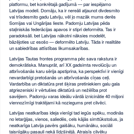
platformu, bet konkrētajā gadījumā — par iespējamo
Latvijas modeli. Domāju, ka ir nereāli atjaunot divdesmito
vai trīsdesmito gadu Latviju, vēl jo mazāk mums derēs
Somijas vai Ungārijas lieste. Padomju Latvijas pēda
staļiniskās federācijas apavos ir stipri deformēta. Tas ir
paradoksāli. bet Latvijas nākotni nāksies modelēt,
bāzējoties uz esošo — deformēto Latviju. Tāda ir realitāte
un sabiedrības attīstības likumsakarības.
Latvijas Tautas frontes programma pēc sava rakstura ir
demokrātiska. Manuprāt, arī XX gadsimta revolūciju un
atbrīvošanās karu sērija apstiprina, ka perspektīvi ir vienīgi
nevardarbīgi pretošanās un atbrīvošanās cīņas ceļi.
Vardarbība un diktatūra pret šķiras pretiniekiem galu gala
atgriezeniski ir vērtušies diktatūrā un nežēlība prot
savējiem. Padomju varas ideālu vārdā iznicinātie 40 miljoni
viennozīmīgi traktējami kā noziegums pret cilvēci.
Latvijas neatkarības ideja vienīgi tad iegūs spēku, modinās
no letarģijas, vienos, saliedēs, cels kājās simttūkstošus, ja
neatkarīga Latvija pavērs gaišāku, humānāku, sociāli
taisnīgāku pasauli nekā līdzšinējā. Atraisīs cilvēku