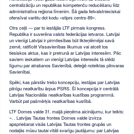
centralizāciju un republikas kompetenču reducēšanu līdz
administratīva reģiona līmenim. Šā gada lielvalstnieciskai
ofensīvai varētu dot kodu «stiprs centrs-89».
Otrs ceļš — par to iestājās LTF pirmais kongress.
Republika ir suverēna valsts federācijas ietvaros. Latvijai
un vienīgi Latvijai ir pirmtiesības būt likteņlēmējai savā
zemē, ratificēt Vissavienības likumus vai atcelt tos
tiesiskos aktus, kas ir pretrunā ar Latvijas interesēm. Pēc
saviem ieskatiem un vienīgi Latvijas interesēs tā slēdz
līgumu par atrašanos Savienībā, deleģē noteiktas pilnvaras
Savienībai.
Spēki, kas pārstāv trešo koncepciju, iestājas par Latvijas
pilnīgu neatkarību ārpus PSRS. Šī koncepcija ir centrālā
Latvijas Nacionālās neatkarības kustības programmā.
Varbūt pat pašmērķis neatkarības kustībā.
LTF Domes valde 31. maijā pieņēma aicinājumu, kur teikts:
«. . Latvijas Tautas frontes Domes valde izvirza
apspriešanai visās Latvijas Tautas frontes grupās un
nodaļās mūsu tautai vitāli svarīgu jautājumu: par Latvijas