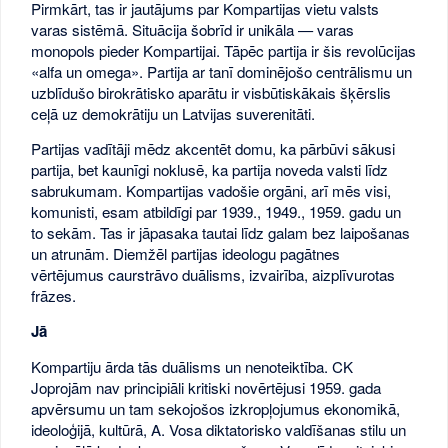
Pirmkārt, tas ir jautājums par Kompartijas vietu valsts
varas sistēmā. Situācija šobrīd ir unikāla — varas
monopols pieder Kompartijai. Tāpēc partija ir šis revolūcijas
«alfa un omega». Partija ar tanī dominējošo centrālismu un
uzblīdušo birokrātisko aparātu ir visbūtiskākais šķērslis
ceļā uz demokrātiju un Latvijas suverenitāti.
Partijas vadītāji mēdz akcentēt domu, ka pārbūvi sākusi
partija, bet kaunīgi noklusē, ka partija noveda valsti līdz
sabrukumam. Kompartijas vadošie orgāni, arī mēs visi,
komunisti, esam atbildīgi par 1939., 1949., 1959. gadu un
to sekām. Tas ir jāpasaka tautai līdz galam bez laipošanas
un atrunām. Diemžēl partijas ideologu pagātnes
vērtējumus caurstrāvo duālisms, izvairība, aizplīvurotas
frāzes.
Jā
Kompartiju ārda tās duālisms un nenoteiktība. CK
Joprojām nav principiāli kritiski novērtējusi 1959. gada
apvērsumu un tam sekojošos izkropļojumus ekonomikā,
ideoloģijā, kultūrā, A. Vosa diktatorisko valdīšanas stilu un