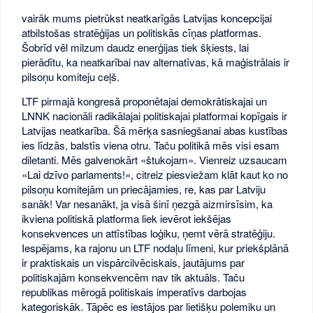
vairāk mums pietrūkst neatkarīgās Latvijas koncepcijai
atbilstošas stratēģijas un politiskās cīņas platformas.
Šobrīd vēl milzum daudz enerģijas tiek šķiests, lai
pierādītu, ka neatkarībai nav alternatīvas, kā maģistrālais ir
pilsoņu komiteju ceļš.
LTF pirmajā kongresā proponētajai demokrātiskajai un
LNNK nacionāli radikālajai politiskajai platformai kopīgais ir
Latvijas neatkarība. Šā mērķa sasniegšanai abas kustības
ies līdzās, balstīs viena otru. Taču politikā mēs visi esam
diletanti. Mēs galvenokārt «štukojam». Vienreiz uzsaucam
«Lai dzīvo parlaments!», citreiz piesviežam klāt kaut ko no
pilsoņu komitejām un priecājamies, re, kas par Latviju
sanāk! Var nesanākt, ja visā šinī ņezgā aizmirsīsim, ka
ikviena politiskā platforma liek ievērot iekšējas
konsekvences un attīstības loģiku, ņemt vērā stratēģiju.
Iespējams, ka rajonu un LTF nodaļu līmeni, kur priekšplānā
ir praktiskais un vispārcilvēciskais, jautājums par
politiskajām konsekvencēm nav tik aktuāls. Taču
republikas mērogā politiskais imperatīvs darbojas
kategoriskāk. Tāpēc es iestājos par lietišķu polemiku un