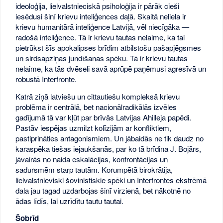
ideoloģija, lielvalstnieciskā psiholoģija ir pārāk cieši
iesēdusi šinī krievu inteliģences daļā. Skaitā neliela ir
krievu humanitārā inteliģence Latvijā, vēl niecīgāka —
radošā inteliģence. Tā ir krievu tautas nelaime, ka tai
pietrūkst šīs apokalipses brīdim atbilstošu pašapjēgsmes
un sirdsapziņas jundīšanas spēku. Tā ir krievu tautas
nelaime, ka tās dvēseli savā aprūpē paņēmusi agresīvā un
robustā Interfronte.
Katrā ziņā latviešu un cittautiešu kompleksā krievu
problēma ir centrālā, bet nacionālradikālās izvēles
gadījumā tā var kļūt par brīvās Latvijas Ahilleja papēdi.
Pastāv iespējas uzmilzt kolīzijām ar konfliktiem,
pastiprināties antagonismiem. Un jābaidās ne tik daudz no
karaspēka tiešas iejaukšanās, par ko tā brīdina J. Bojārs,
jāvairās no naida eskalācijas, konfrontācijas un
sadursmēm starp tautām. Korumpētā birokrātija,
lielvalstnieviski šovinistiskie spēki un Interfrontes ekstrēmā
dala jau tagad uzdarbojas šinī virzienā, bet nākotnē no
ādas līdīs, lai uzrīdītu tautu tautai.
Šobrīd