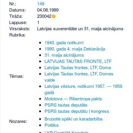
Nr.:
149
Datums:
04.08.1989
Tirāža:
230042
Lappuse:
1
Virsraksts:
Latvijas suverenitāte un 31. maija aicinājums
Rubrika:
1940. gada notikumi
1990. gada 4. maija Deklarācija
31. maija aicinājums
LATVIJAS TAUTAS FRONTE, LTF
Latvijas Tautas frontes, LTF, Dome
Latvijas Tautas frontes, LTF, Domes
Tēmas:
valde
Latvijas vēsture, notikumi 1957. — 1959.
gadā
Molotova — Ribentropa pakts
PSRS tautas deputāts
PSRS tautas deputātu I kongress
Bruņotie spēki un karadarbība
Nozares:
Politika
LKP Centrālā Komiteja