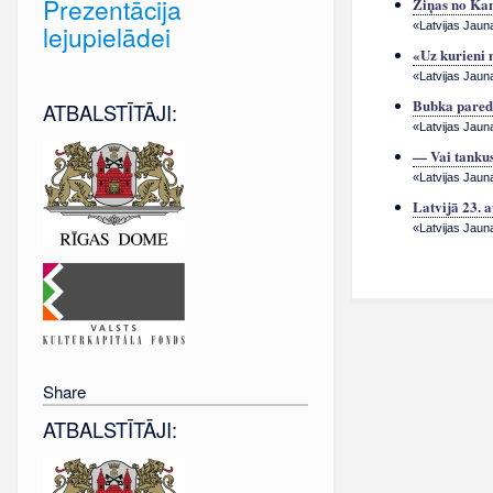
Prezentācija
Ziņas no Ka
lejupielādei
«Latvijas Jauna
«Uz kurieni 
«Latvijas Jaun
Bubka pared
ATBALSTĪTĀJI:
«Latvijas Jaun
— Vai tankus
«Latvijas Jaun
Latvijā 23. 
«Latvijas Jaun
Share
ATBALSTĪTĀJI: