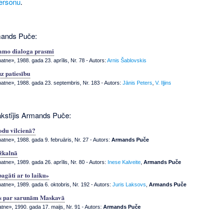
ersonu
.
mands Puče:
jamo dialoga prasmi
tne», 1988. gada 23. aprīlis, Nr. 78
- Autors:
Arnis Šablovskis
uz patiesību
tne», 1988. gada 23. septembris, Nr. 183
- Autors:
Jānis Peters
,
V. Iļjins
akstījis Armands Puče:
odu vilcienā?
tne», 1988. gada 9. februāris, Nr. 27
- Autors:
Armands Puče
žkalnā
tne», 1989. gada 26. aprīlis, Nr. 80
- Autors:
Inese Kalveite
,
Armands Puče
agāti ar to laiku»
tne», 1989. gada 6. oktobris, Nr. 192
- Autors:
Juris Laksovs
,
Armands Puče
rs par sarunām Maskavā
tne», 1990. gada 17. maijs, Nr. 91
- Autors:
Armands Puče