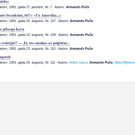
nādas
tne», 1991. gada 27. janvāris, Nr. 7
- Autors:
Armands Puče
mēs brauksim, tēt?» «Uz Ameriku...»
atne», 1991. gada 20. augusts, Nr. 107
- Autors:
Armands Puče
z pilsoņu karu
atne», 1991. gada 22. augusts, Nr. 109
- Autors:
Armands Puče
 redzējāt? — Jā, tos smukos ar puķītēm...
atne», 1991. gada 23. augusts, Nr. 110
- Autors:
Armands Puče
augustā
atne», 1991. gada 24. augusts, Nr. 111
- Autors:
Andra Jauce
,
Armands Puče
,
Māra Miķelso