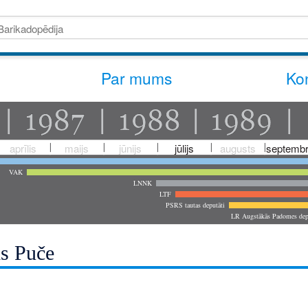
Par mums
Kon
aprīlis
maijs
jūnijs
jūlijs
augusts
septembr
VAK
LNNK
LTF
PSRS tautas deputāti
LR Augstākās Padomes dep
s Puče