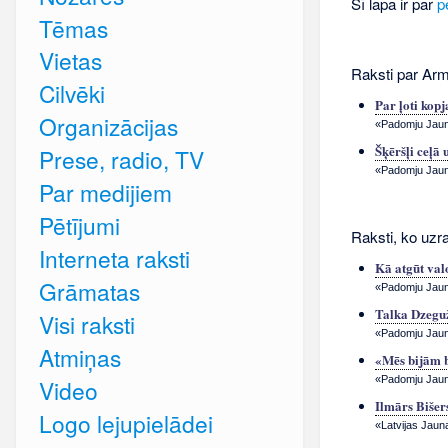
Šī lapa ir par
p
Tēmas
Vietas
Raksti par Ar
Cilvēki
Par ļoti kop
Organizācijas
«Padomju Jauna
Šķēršļi ceļā 
Prese, radio, TV
«Padomju Jauna
Par medijiem
Pētījumi
Raksti, ko uzr
Interneta raksti
Kā atgūt val
Grāmatas
«Padomju Jauna
Talka Dzegu
Visi raksti
«Padomju Jauna
Atmiņas
«Mēs bijām b
«Padomju Jauna
Video
Ilmārs Biše
Logo lejupielādei
«Latvijas Jauna