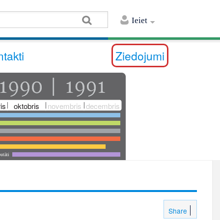
Ieiet
takti
Ziedojumi
is
oktobris
novembris
decembris
utāti
Share