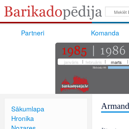
Partneri
Komanda
janvāris
februāris
marts
Helsinki-86
Armand
Sākumlapa
Hronika
Nozares