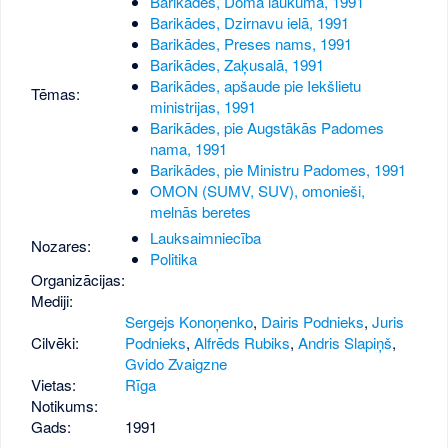
Barikādes, Doma laukumā, 1991
Barikādes, Dzirnavu ielā, 1991
Barikādes, Preses nams, 1991
Barikādes, Zaķusalā, 1991
Barikādes, apšaude pie Iekšlietu
Tēmas:
ministrijas, 1991
Barikādes, pie Augstākās Padomes
nama, 1991
Barikādes, pie Ministru Padomes, 1991
OMON (SUMV, SUV), omonieši,
melnās beretes
Lauksaimniecība
Nozares:
Politika
Organizācijas:
Mediji:
Sergejs Konoņenko
,
Dairis Podnieks
,
Juris
Cilvēki:
Podnieks
,
Alfrēds Rubiks
,
Andris Slapiņš
,
Gvido Zvaigzne
Vietas:
Rīga
Notikums:
Gads:
1991