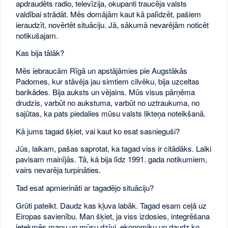
apdraudēts radio, televīzija, okupanti traucēja valsts
valdībai strādāt. Mēs domājām kaut kā palīdzēt, pašiem
ieraudzīt, novērtēt situāciju. Jā, sākumā nevarējām noticēt
notikušajam.
Kas bija tālāk?
Mēs iebraucām Rīgā un apstājāmies pie Augstākās
Padomes, kur stāvēja jau simtiem cilvēku, bija uzceltas
barikādes. Bija auksts un vējains. Mūs visus pārņēma
drudzis, varbūt no aukstuma, varbūt no uztraukuma, no
sajūtas, ka pats piedalies mūsu valsts likteņa noteikšanā.
Kā jums tagad šķiet, vai kaut ko esat sasnieguši?
Jūs, laikam, pašas saprotat, ka tagad viss ir citādāks. Laiki
pavisam mainījās. Tā, kā bija līdz 1991. gada notikumiem,
vairs nevarēja turpināties.
Tad esat apmierināti ar tagadējo situāciju?
Grūti pateikt. Daudz kas kļuva labāk. Tagad esam ceļā uz
Eiropas savienību. Man šķiet, ja viss izdosies, integrēšana
ietekmēs manu un mūsu dzīvi, ekonomiku un daudz ko