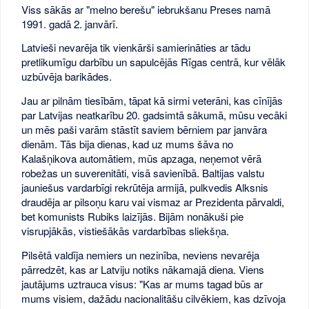
Viss sākās ar "melno berešu" iebrukšanu Preses namā
1991. gadā 2. janvārī.
Latvieši nevarēja tik vienkārši samierināties ar tādu
pretlikumīgu darbību un sapulcējās Rīgas centrā, kur vēlāk
uzbūvēja barikādes.
Jau ar pilnām tiesībām, tāpat kā sirmi veterāni, kas cīnījās
par Latvijas neatkarību 20. gadsimtā sākumā, mūsu vecāki
un mēs paši varām stāstīt saviem bērniem par janvāra
dienām. Tās bija dienas, kad uz mums šāva no
Kalašņikova automātiem, mūs apzaga, neņemot vērā
robežas un suverenitāti, visā savienībā. Baltijas valstu
jauniešus vardarbīgi rekrūtēja armijā, pulkvedis Alksnis
draudēja ar pilsoņu karu vai vismaz ar Prezidenta pārvaldi,
bet komunists Rubiks laizījās. Bijām nonākuši pie
visrupjākās, vistiešākās vardarbības sliekšņa.
Pilsētā valdīja nemiers un nezinība, neviens nevarēja
pārredzēt, kas ar Latviju notiks nākamajā diena. Viens
jautājums uztrauca visus: "Kas ar mums tagad būs ar
mums visiem, dažādu nacionalitāšu cilvēkiem, kas dzīvoja