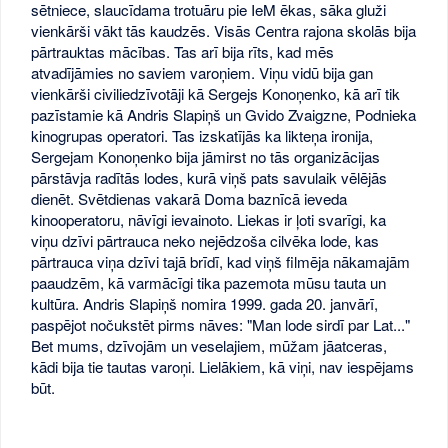
sētniece, slaucīdama trotuāru pie IeM ēkas, sāka gluži
vienkārši vākt tās kaudzēs. Visās Centra rajona skolās bija
pārtrauktas mācības. Tas arī bija rīts, kad mēs
atvadījāmies no saviem varoņiem. Viņu vidū bija gan
vienkārši civiliedzīvotāji kā Sergejs Konoņenko, kā arī tik
pazīstamie kā Andris Slapiņš un Gvido Zvaigzne, Podnieka
kinogrupas operatori. Tas izskatījās ka likteņa ironija,
Sergejam Konoņenko bija jāmirst no tās organizācijas
pārstāvja radītās lodes, kurā viņš pats savulaik vēlējās
dienēt. Svētdienas vakarā Doma baznīcā ieveda
kinooperatoru, nāvīgi ievainoto. Liekas ir ļoti svarīgi, ka
viņu dzīvi pārtrauca neko nejēdzoša cilvēka lode, kas
pārtrauca viņa dzīvi tajā brīdī, kad viņš filmēja nākamajām
paaudzēm, kā varmācīgi tika pazemota mūsu tauta un
kultūra. Andris Slapiņš nomira 1999. gada 20. janvārī,
paspējot nočukstēt pirms nāves: "Man lode sirdī par Lat..."
Bet mums, dzīvojām un veselajiem, mūžam jāatceras,
kādi bija tie tautas varoņi. Lielākiem, kā viņi, nav iespējams
būt.