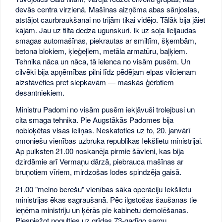
devās centra virzienā. Mašīnas aizņēma abas sānjoslas,
atstājot caurbraukšanai no trijām tikai vidējo. Tālāk bija jāiet
kājām. Jau uz tilta dedza ugunskuri. Ik uz soļa lieljaudas
smagas automašīnas, piekrautas ar smiltīm, šķembām,
betona blokiem, ķieģeļiem, metāla armatūru, baļķiem.
Tehnika nāca un nāca, tā ielenca no visām pusēm. Un
cilvēki bija apņēmības pilni līdz pēdējam elpas vilcienam
aizstāvēties pret slepkavām — maskās ģērbtiem
desantniekiem.
Ministru Padomi no visām pusēm iekļāvuši trolejbusi un
cita smaga tehnika. Pie Augstākās Padomes bija
nobloķētas visas ieliņas. Neskatoties uz to, 20. janvārī
omoniešu vienības uzbruka republikas Iekšlietu ministrijai.
Ap pulksten 21.00 noskanēja pirmie šāvieni, kas bija
dzirdāmie arī Vermaņu dārzā, piebrauca mašīnas ar
bruņotiem vīriem, mirdzošas lodes spindzēja gaisā.
21.00 "melno berešu" vienības sāka operāciju Iekšlietu
ministrijas ēkas sagraušanā. Pēc ilgstošas šaušanas tie
ieņēma ministriju un ķērās pie kabinetu demolēšanas.
Piespiežot nogulties uz grīdas 73-gadīgo sargu