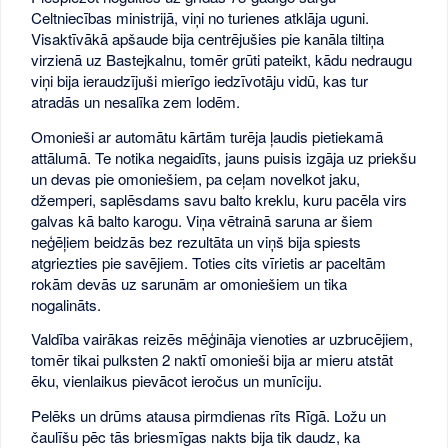
Celtniecības ministrijā, viņi no turienes atklāja uguni.
Visaktīvākā apšaude bija centrējušies pie kanāla tiltiņa
virzienā uz Bastejkalnu, tomēr grūti pateikt, kādu nedraugu
viņi bija ieraudzījuši mierīgo iedzīvotāju vidū, kas tur
atradās un nesalīka zem lodēm.
Omonieši ar automātu kārtām turēja ļaudis pietiekamā
attālumā. Te notika negaidīts, jauns puisis izgāja uz priekšu
un devas pie omoniešiem, pa ceļam novelkot jaku,
džemperi, saplēsdams savu balto kreklu, kuru pacēla virs
galvas kā balto karogu. Viņa vētrainā saruna ar šiem
neģēļiem beidzās bez rezultāta un viņš bija spiests
atgriezties pie savējiem. Toties cits vīrietis ar paceltām
rokām devās uz sarunām ar omoniešiem un tika
nogalināts.
Valdība vairākas reizēs mēģināja vienoties ar uzbrucējiem,
tomēr tikai pulksten 2 naktī omonieši bija ar mieru atstāt
ēku, vienlaikus pievācot ieročus un munīciju.
Pelēks un drūms atausa pirmdienas rīts Rīgā. Ložu un
čaulīšu pēc tās briesmīgas nakts bija tik daudz, ka