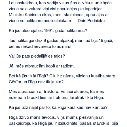
Lai noskaidrotu, kas vadīja visus šos cilvēkus un kāpēc
vienā sala vakarā viņi visi sapulcējas pie tagadējas
Ministru Kabineta ēkas, mēs, skolnieces, aprunājas ar
vienu no notikumu aculieciniekam — Dairi Podnieku.
Kā jūs atcerējāties 1991. gada notikumus?
Tas notika gandrīz 9 gadus atpakaļ, man tad bija 19 gadi,
bet es nekad nevarēšu to aizmirst.
Vai jūs pats piedalījāties tajos?
Jā, mēs atbraucām kopā ar radiem.
Bet kā jūs tikāt Rīgā? Cik ir zināms, vilcienu kustība starp
Cēsīm un Rīgu nav tik jauka?
Mēs atbraucām ar traktoru. Es labi atceros, kā mēs
nolēmām braukt tieši ar traktoru, lai ātrāk tiktu Rīgā.
Kā jūs uzzinājāt par to, ka Rīgā kaut kas nav kartībā?
Rīgā dzīvo mans tēvocis, viņš mums piezvanīja un
paskaidroja, ka Rīgā jau ir izsludināts īpašais stāvoklis, bija