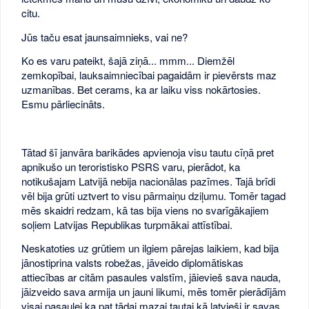
citu.
Jūs taču esat jaunsaimnieks, vai ne?
Ko es varu pateikt, šajā ziņā... mmm... Diemžēl
zemkopībai, lauksaimniecībai pagaidām ir pievērsts maz
uzmanības. Bet cerams, ka ar laiku viss nokārtosies.
Esmu pārliecināts.
Tātad šī janvāra barikādes apvienoja visu tautu cīņā pret
apnikušo un teroristisko PSRS varu, pierādot, ka
notikušajam Latvijā nebija nacionālas pazīmes. Tajā brīdi
vēl bija grūti uztvert to visu pārmaiņu dziļumu. Tomēr tagad
mēs skaidri redzam, kā tas bija viens no svarīgākajiem
soļiem Latvijas Republikas turpmākai attīstībai.
Neskatoties uz grūtiem un ilgiem pārejas laikiem, kad bija
jānostiprina valsts robežas, jāveido diplomātiskas
attiecības ar citām pasaules valstīm, jāievieš sava nauda,
jāizveido sava armija un jauni likumi, mēs tomēr pierādījām
visai pasaulei ka pat tādai mazai tautai kā latvieši ir savas