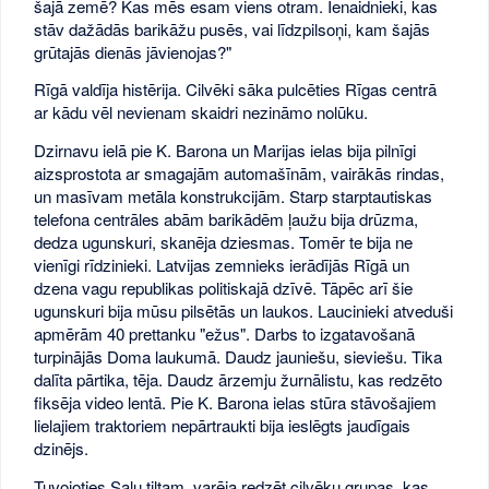
šajā zemē? Kas mēs esam viens otram. Ienaidnieki, kas
stāv dažādās barikāžu pusēs, vai līdzpilsoņi, kam šajās
grūtajās dienās jāvienojas?"
Rīgā valdīja histērija. Cilvēki sāka pulcēties Rīgas centrā
ar kādu vēl nevienam skaidri nezināmo nolūku.
Dzirnavu ielā pie K. Barona un Marijas ielas bija pilnīgi
aizsprostota ar smagajām automašīnām, vairākās rindas,
un masīvam metāla konstrukcijām. Starp starptautiskas
telefona centrāles abām barikādēm ļaužu bija drūzma,
dedza ugunskuri, skanēja dziesmas. Tomēr te bija ne
vienīgi rīdzinieki. Latvijas zemnieks ierādījās Rīgā un
dzena vagu republikas politiskajā dzīvē. Tāpēc arī šie
ugunskuri bija mūsu pilsētās un laukos. Laucinieki atveduši
apmērām 40 prettanku "ežus". Darbs to izgatavošanā
turpinājās Doma laukumā. Daudz jauniešu, sieviešu. Tika
dalīta pārtika, tēja. Daudz ārzemju žurnālistu, kas redzēto
fiksēja video lentā. Pie K. Barona ielas stūra stāvošajiem
lielajiem traktoriem nepārtraukti bija ieslēgts jaudīgais
dzinējs.
Tuvojoties Salu tiltam, varēja redzēt cilvēku grupas, kas