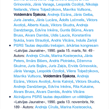
Grinovskis
,
Jānis Vanags
,
Leopolds Ozoliņš
,
Nikolajs
Neilands
,
Vilens Tolpežņikovs
,
Mavriks Vulfsons
,
Voldemārs Šļakota
,
Andrejs Eizāns
,
Jānis Geiba
,
Juris Janeks
,
Jānis Lucāns
,
Ādolfs Ločmelis
,
Viktors
Avotiņš
,
Alberts Kauls
,
Viktors Skudra
,
Andrejs
Dandzbergs
,
Edvīns Inkēns
,
Guntis Blūms
,
Aivars
Bruss
,
Aivars Dambis
,
Uldis Laucis
,
Konstantīns
Ņukša
,
Ivars Strautiņš
,
Andris Vilcāns
,
Indulis Zariņš
PSRS Tautas deputātu trešajam, ārkārtas kongresam
«Latvijas Jaunatne», 1990. gada 15. marts, Nr. 49
-
Autors:
Andrejs Cīrulis
,
Marina Kosteņecka
,
Jānis
Peters
,
Ilmārs Bišers
,
Andris Plotnieks
,
Džemma
Skulme
,
Juris Bojārs
,
Juris Zaķis
,
Ervids Grinovskis
,
Jānis Vanags
,
Leopolds Ozoliņš
,
Vilens Tolpežņikovs
,
Mavriks Vulfsons
,
Voldemārs Šļakota
,
Andrejs
Eizāns
,
Viktors Avotiņš
,
Arnis Kalniņš
,
Viktors Skudra
,
Andrejs Dandzbergs
,
Edvīns Inkēns
,
Rita Kukaine
,
Aivars Bruss
,
Aivars Dambis
,
Andris Vilcāns
Aicinājums PSRS tautas deputātiem un vēlētājiem
«Latvijas Jaunatne», 1990. gada 13. novembris, Nr.
189
- Autors:
Andrejs Cīrulis
,
Marina Kosteņecka
,