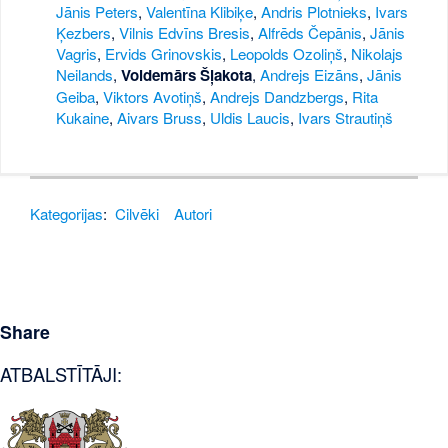
Jānis Peters
,
Valentīna Klibiķe
,
Andris Plotnieks
,
Ivars
Ķezbers
,
Vilnis Edvīns Bresis
,
Alfrēds Čepānis
,
Jānis
Vagris
,
Ervids Grinovskis
,
Leopolds Ozoliņš
,
Nikolajs
Neilands
,
Voldemārs Šļakota
,
Andrejs Eizāns
,
Jānis
Geiba
,
Viktors Avotiņš
,
Andrejs Dandzbergs
,
Rita
Kukaine
,
Aivars Bruss
,
Uldis Laucis
,
Ivars Strautiņš
Kategorijas
:
Cilvēki
Autori
Share
ATBALSTĪTĀJI: