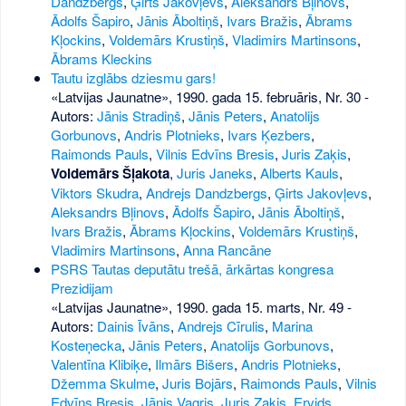
Dandzbergs
,
Ģirts Jakovļevs
,
Aleksandrs Bļinovs
,
Ādolfs Šapiro
,
Jānis Āboltiņš
,
Ivars Bražis
,
Ābrams
Kļockins
,
Voldemārs Krustiņš
,
Vladimirs Martinsons
,
Ābrams Kleckins
Tautu izglābs dziesmu gars!
«Latvijas Jaunatne», 1990. gada 15. februāris, Nr. 30
-
Autors:
Jānis Stradiņš
,
Jānis Peters
,
Anatolijs
Gorbunovs
,
Andris Plotnieks
,
Ivars Ķezbers
,
Raimonds Pauls
,
Vilnis Edvīns Bresis
,
Juris Zaķis
,
Voldemārs Šļakota
,
Juris Janeks
,
Alberts Kauls
,
Viktors Skudra
,
Andrejs Dandzbergs
,
Ģirts Jakovļevs
,
Aleksandrs Bļinovs
,
Ādolfs Šapiro
,
Jānis Āboltiņš
,
Ivars Bražis
,
Ābrams Kļockins
,
Voldemārs Krustiņš
,
Vladimirs Martinsons
,
Anna Rancāne
PSRS Tautas deputātu trešā, ārkārtas kongresa
Prezidijam
«Latvijas Jaunatne», 1990. gada 15. marts, Nr. 49
-
Autors:
Dainis Īvāns
,
Andrejs Cīrulis
,
Marina
Kosteņecka
,
Jānis Peters
,
Anatolijs Gorbunovs
,
Valentīna Klibiķe
,
Ilmārs Bišers
,
Andris Plotnieks
,
Džemma Skulme
,
Juris Bojārs
,
Raimonds Pauls
,
Vilnis
Edvīns Bresis
,
Jānis Vagris
,
Juris Zaķis
,
Ervids