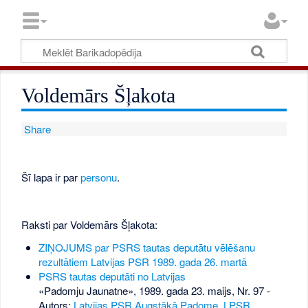
Voldemārs Šļakota
Share
Šī lapa ir par
personu
.
Raksti par Voldemārs Šļakota:
ZIŅOJUMS par PSRS tautas deputātu vēlēšanu
rezultātiem Latvijas PSR 1989. gada 26. martā
PSRS tautas deputāti no Latvijas
«Padomju Jaunatne», 1989. gada 23. maijs, Nr. 97
-
Autors:
Latvijas PSR Augstākā Padome, LPSR