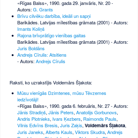
«Rīgas Balss», 1990. gada 29. janvāris, Nr. 20
-
Autors:
G. Grants
Brīvu cilvēku darbība, ideāli un sapņi
Barikādes. Latvijas mīlestības grāmata (2001) - Autors:
Imants Koliņš
Rajona brīvprātīgo vienības gaitas
Barikādes. Latvijas mīlestības grāmata (2001) - Autors:
Juris Boldāns
Andrejs Cīrulis: Atsitiens
- Autors:
Andrejs Cīrulis
Raksti, ko uzrakstījis Voldemārs Šļakota:
Mūsu vienīgās Dzimtenes, mūsu Tēvzemes
iedzīvotāji!
«Rīgas Balss», 1990. gada 6. februāris, Nr. 27
- Autors:
Jānis Stradiņš
,
Jānis Peters
,
Anatolijs Gorbunovs
,
Andris Plotnieks
,
Ivars Ķezbers
,
Raimonds Pauls
,
Vilnis Edvīns Bresis
,
Juris Zaķis
,
Voldemārs Šļakota
,
Juris Janeks
,
Alberts Kauls
,
Viktors Skudra
,
Andrejs