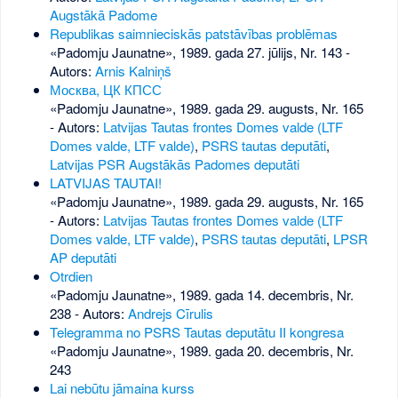
Augstākā Padome
Republikas saimnieciskās patstāvības problēmas
«Padomju Jaunatne», 1989. gada 27. jūlijs, Nr. 143
-
Autors:
Arnis Kalniņš
Москва, ЦК КПСС
«Padomju Jaunatne», 1989. gada 29. augusts, Nr. 165
- Autors:
Latvijas Tautas frontes Domes valde (LTF
Domes valde, LTF valde)
,
PSRS tautas deputāti
,
Latvijas PSR Augstākās Padomes deputāti
LATVIJAS TAUTAI!
«Padomju Jaunatne», 1989. gada 29. augusts, Nr. 165
- Autors:
Latvijas Tautas frontes Domes valde (LTF
Domes valde, LTF valde)
,
PSRS tautas deputāti
,
LPSR
AP deputāti
Otrdien
«Padomju Jaunatne», 1989. gada 14. decembris, Nr.
238
- Autors:
Andrejs Cīrulis
Telegramma no PSRS Tautas deputātu II kongresa
«Padomju Jaunatne», 1989. gada 20. decembris, Nr.
243
Lai nebūtu jāmaina kurss