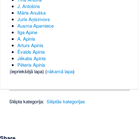
J. Antošins
Māris Anuška
Juris Aņisimovs
Ausma Aparniece
Ilga Apine
A. Apinis
Arturs Apinis
Ēvalds Apinis
Jēkabs Apinis
Pēteris Apinis
(iepriekšējā lapa) (
nākamā lapa
)
Slēpta kategorija:
Slēptās kategorijas
Share