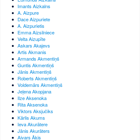
Imants Aizkalns
A. Aizpure
Dace Aizpuriete
A. Aizpurietis
Emma Aizsilniece
Velta Aizupīte
Askars Akajevs
Artis Akmanis
Armands Akmentiņš
Guntis Akmentiņš
Jānis Akmentiņš
Roberts Akmentiņš
Voldemārs Akmentiņš
Jeļena Akopjana
Ilze Aksenoka
Rita Aksenoka
Viktors Aksjučiks
Kārlis Akums
Ieva Akurātere
Jānis Akurāters
Aivars Āķis