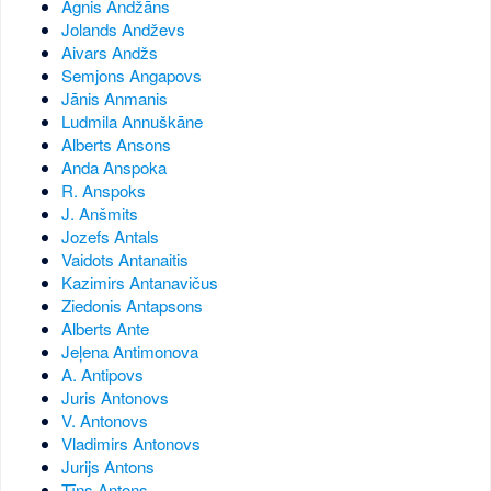
Agnis Andžāns
Jolands Andževs
Aivars Andžs
Semjons Angapovs
Jānis Anmanis
Ludmila Annuškāne
Alberts Ansons
Anda Anspoka
R. Anspoks
J. Anšmits
Jozefs Antals
Vaidots Antanaitis
Kazimirs Antanavičus
Ziedonis Antapsons
Alberts Ante
Jeļena Antimonova
A. Antipovs
Juris Antonovs
V. Antonovs
Vladimirs Antonovs
Jurijs Antons
Tīns Antons