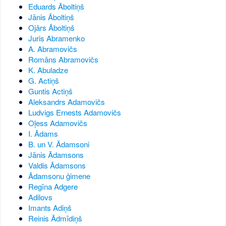
Eduards Āboltiņš
Jānis Āboltiņš
Ojārs Āboltiņš
Juris Abramenko
A. Abramovičs
Romāns Abramovičs
K. Abuladze
G. Actiņš
Guntis Actiņš
Aleksandrs Adamovičs
Ludvigs Ernests Adamovičs
Oļess Adamovičs
I. Ādams
B. un V. Ādamsoni
Jānis Ādamsons
Valdis Ādamsons
Ādamsonu ģimene
Regīna Adgere
Adilovs
Imants Adiņš
Reinis Ādmīdiņš