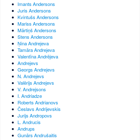
Imants Andersons
Juris Andersons
Kvintušs Andersons
Mariss Andersons
Mārtiņš Andersons
Stens Andersons
Ņina Andrejeva
Tamāra Andrejeva
Valentīna Andrējeva
Andrejevs
Georgs Andrejevs
N. Andrejevs
Valērijs Andrejevs
V. Andrejsons
I. Andriadze
Roberts Andrianovs
Česlavs Andrijevskis
Jurijs Andropovs
L. Andrucis
Andrups
Gunārs Andrušaitis