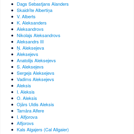
Dags Sebastjans Alanders
Skaidrīte Albertiņa
V. Alberts
K. Aleksanders
Aleksandrovs
Nikolajs Aleksandrovs
Aleksandrs III
Ņ. Aleksejeva
Aleksejevs
Anatolijs Aleksejevs
S. Aleksejevs
Sergejs Aleksejevs
Vadims Aleksejevs
Aleksis
I. Aleksis
O. Aleksis
Ojārs Uldis Aleksis
Tamāra Alfere
I. Alfjorova
Alfjorovs
Kals Algajers (Cal Allgaier)