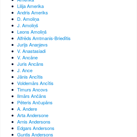
Lilija Amerika
Andris Ameriks
D. Amoliņa
J. Amoliņš
Leons Amoliņš
Alfrēds Amtmanis-Briedītis
Jurijs Anaņjevs
V. Anastasiadi
V. Ancāne
Juris Ancāns
J. Ance
Jānis Ancītis
Voldemārs Ancītis
Timurs Ancovs
Ilmārs Ančāns
Pēteris Ančupāns
A. Andere
Arta Andersone
Arnis Andersons
Edgars Andersons
Guntis Andersons