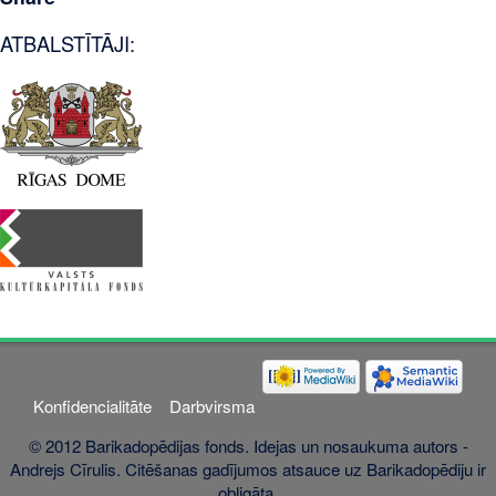
ATBALSTĪTĀJI:
Konfidencialitāte
Darbvirsma
© 2012 Barikadopēdijas fonds. Idejas un nosaukuma autors -
Andrejs Cīrulis. Citēšanas gadījumos atsauce uz Barikadopēdiju ir
obligāta.