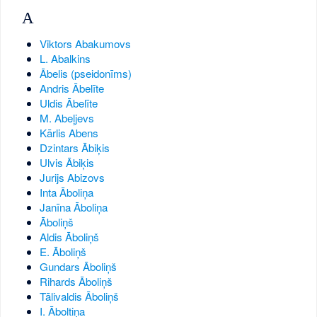
A
Viktors Abakumovs
L. Abalkins
Ābelis (pseidonīms)
Andris Ābelīte
Uldis Ābelīte
M. Abeļjevs
Kārlis Abens
Dzintars Ābiķis
Ulvis Ābiķis
Jurijs Abizovs
Inta Āboliņa
Janīna Āboliņa
Āboliņš
Aldis Āboliņš
E. Āboliņš
Gundars Āboliņš
Rihards Āboliņš
Tālivaldis Āboliņš
I. Āboltiņa