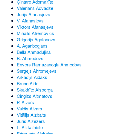
Ģintare Adomaitīte
Valerians Advadze
Jurijs Afanasjevs
V. Afanasjevs
Viktors Afanasjevs
Mihails Afremovičs
Grigorijs Agafonovs
A. Aganbegjans
Bella Ahmaduļina
B. Ahmedovs
Envers Ramazanoglu Ahmedovs
Sergejs Ahromejevs
Arkādijs Aidaks
Bruno Aide
Skaidrīte Aisberga
Čingizs Aitmatovs
P. Aivars
Valdis Aivars
Vitālijs Aizbalts
Juris Aizezers
L. Aizkalniete
Edmunds Aizkalns