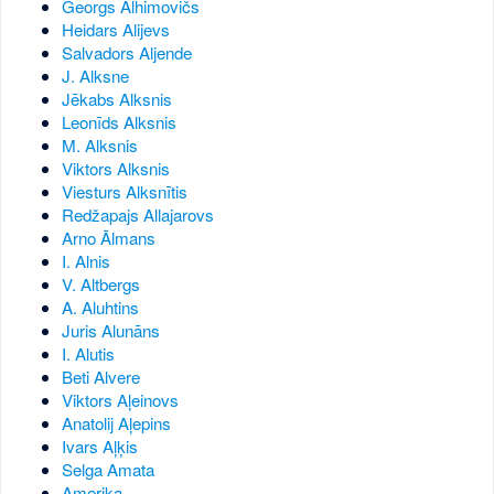
Georgs Alhimovičs
Heidars Alijevs
Salvadors Aljende
J. Alksne
Jēkabs Alksnis
Leonīds Alksnis
M. Alksnis
Viktors Alksnis
Viesturs Alksnītis
Redžapajs Allajarovs
Arno Ālmans
I. Alnis
V. Altbergs
A. Aluhtins
Juris Alunāns
I. Alutis
Beti Alvere
Viktors Aļeinovs
Anatolij Aļepins
Ivars Aļķis
Selga Amata
Amerika