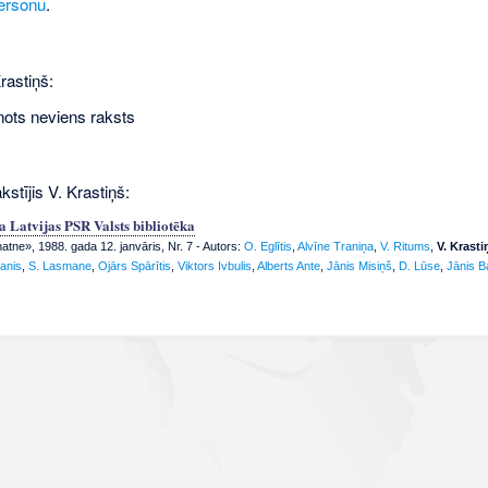
ersonu
.
rastiņš:
nots neviens raksts
kstījis V. Krastiņš:
ča Latvijas PSR Valsts bibliotēka
tne», 1988. gada 12. janvāris, Nr. 7
- Autors:
O. Eglītis
,
Alvīne Traniņa
,
V. Ritums
,
V. Krasti
anis
,
S. Lasmane
,
Ojārs Spārītis
,
Viktors Ivbulis
,
Alberts Ante
,
Jānis Misiņš
,
D. Lūse
,
Jānis B