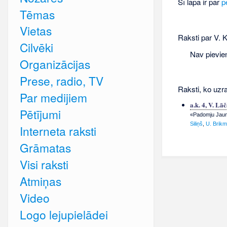
Šī lapa ir par
p
Tēmas
Vietas
Raksti par V. K
Cilvēki
Nav pievie
Organizācijas
Prese, radio, TV
Raksti, ko uzra
Par medijiem
a.k. 4, V. Lā
Pētījumi
«Padomju Jauna
Siliņš
,
U. Brikm
Interneta raksti
Grāmatas
Visi raksti
Atmiņas
Video
Logo lejupielādei