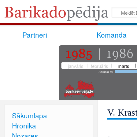
Partneri
Komanda
janvāris
februāris
marts
Helsinki-86
V. Kras
Sākumlapa
Hronika
Nozares