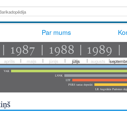
Par mums
Kon
aprīlis
maijs
jūnijs
jūlijs
augusts
septembr
VAK
LNNK
LTF
PSRS tautas deputāti
LR Augstākās Padomes dep
tiņš