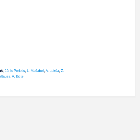
ņš
,
Jānis Porietis
,
L. Mačabeli
,
A. Lukša
,
Z.
altauss
,
A. Bitīte