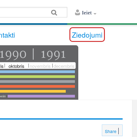
Ieiet
takti
Ziedojumi
is
oktobris
novembris
decembris
utāti
Share