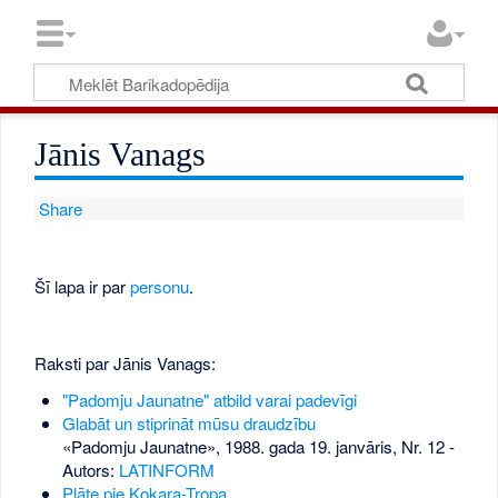
Jānis Vanags
Share
Šī lapa ir par
personu
.
Raksti par Jānis Vanags:
"Padomju Jaunatne" atbild varai padevīgi
Glabāt un stiprināt mūsu draudzību
«Padomju Jaunatne», 1988. gada 19. janvāris, Nr. 12
-
Autors:
LATINFORM
Plāte pie Kokara-Tropa