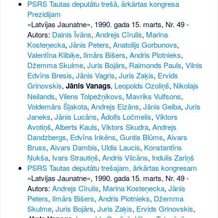
PSRS Tautas deputātu trešā, ārkārtas kongresa
Prezidijam
«Latvijas Jaunatne», 1990. gada 15. marts, Nr. 49
-
Autors:
Dainis Īvāns
,
Andrejs Cīrulis
,
Marina
Kosteņecka
,
Jānis Peters
,
Anatolijs Gorbunovs
,
Valentīna Klibiķe
,
Ilmārs Bišers
,
Andris Plotnieks
,
Džemma Skulme
,
Juris Bojārs
,
Raimonds Pauls
,
Vilnis
Edvīns Bresis
,
Jānis Vagris
,
Juris Zaķis
,
Ervids
Grinovskis
,
Jānis Vanags
,
Leopolds Ozoliņš
,
Nikolajs
Neilands
,
Vilens Tolpežņikovs
,
Mavriks Vulfsons
,
Voldemārs Šļakota
,
Andrejs Eizāns
,
Jānis Geiba
,
Juris
Janeks
,
Jānis Lucāns
,
Ādolfs Ločmelis
,
Viktors
Avotiņš
,
Alberts Kauls
,
Viktors Skudra
,
Andrejs
Dandzbergs
,
Edvīns Inkēns
,
Guntis Blūms
,
Aivars
Bruss
,
Aivars Dambis
,
Uldis Laucis
,
Konstantīns
Ņukša
,
Ivars Strautiņš
,
Andris Vilcāns
,
Indulis Zariņš
PSRS Tautas deputātu trešajam, ārkārtas kongresam
«Latvijas Jaunatne», 1990. gada 15. marts, Nr. 49
-
Autors:
Andrejs Cīrulis
,
Marina Kosteņecka
,
Jānis
Peters
,
Ilmārs Bišers
,
Andris Plotnieks
,
Džemma
Skulme
,
Juris Bojārs
,
Juris Zaķis
,
Ervids Grinovskis
,