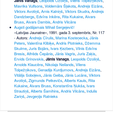
Jānis Vanags
,
Leopolds Ozoliņš
,
Vilens Tolpežņikovs
,
Mavriks Vulfsons
,
Voldemārs Šļakota
,
Andrejs Eizāns
,
Viktors Avotiņš
,
Arnis Kalniņš
,
Viktors Skudra
,
Andrejs
Dandzbergs
,
Edvīns Inkēns
,
Rita Kukaine
,
Aivars
Bruss
,
Aivars Dambis
,
Andris Vilcāns
Augsti godājamais Mihail Sergejevič!
«Latvijas Jaunatne», 1991. gada 3. septembris, Nr. 117
- Autors:
Andrejs Cīrulis
,
Marina Kosteņecka
,
Jānis
Peters
,
Valentīna Klibiķe
,
Andris Plotnieks
,
Džemma
Skulme
,
Juris Bojārs
,
Ivars Ķezbers
,
Vilnis Edvīns
Bresis
,
Alfrēds Čepānis
,
Jānis Vagris
,
Juris Zaķis
,
Ervids Grinovskis
,
Jānis Vanags
,
Leopolds Ozoliņš
,
Arnolds Klaucēns
,
Nikolajs Neilands
,
Vilens
Tolpežņikovs
,
Genadijs Kurdjumovs
,
Andrejs Eizāns
,
Vitālijs Soboļevs
,
Jānis Geiba
,
Jānis Lucāns
,
Viktors
Avotiņš
,
Zigmunds Petkevičs
,
Alberts Kauls
,
Rita
Kukaine
,
Aivars Bruss
,
Konstantīns Ņukša
,
Ivars
Strautiņš
,
Alberts Šamihins
,
Andris Vilcāns
,
Indulis
Zariņš
,
Jevgeņijs Ratnieks