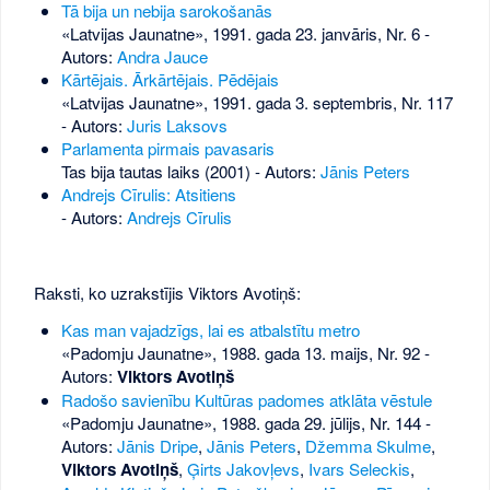
Tā bija un nebija sarokošanās
«Latvijas Jaunatne», 1991. gada 23. janvāris, Nr. 6
-
Autors:
Andra Jauce
Kārtējais. Ārkārtējais. Pēdējais
«Latvijas Jaunatne», 1991. gada 3. septembris, Nr. 117
- Autors:
Juris Laksovs
Parlamenta pirmais pavasaris
Tas bija tautas laiks (2001) - Autors:
Jānis Peters
Andrejs Cīrulis: Atsitiens
- Autors:
Andrejs Cīrulis
Raksti, ko uzrakstījis Viktors Avotiņš:
Kas man vajadzīgs, lai es atbalstītu metro
«Padomju Jaunatne», 1988. gada 13. maijs, Nr. 92
-
Autors:
Viktors Avotiņš
Radošo savienību Kultūras padomes atklāta vēstule
«Padomju Jaunatne», 1988. gada 29. jūlijs, Nr. 144
-
Autors:
Jānis Dripe
,
Jānis Peters
,
Džemma Skulme
,
Viktors Avotiņš
,
Ģirts Jakovļevs
,
Ivars Seleckis
,