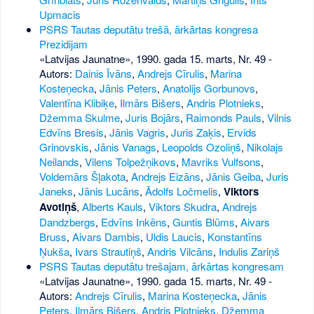
Upmacis
PSRS Tautas deputātu trešā, ārkārtas kongresa
Prezidijam
«Latvijas Jaunatne», 1990. gada 15. marts, Nr. 49
-
Autors:
Dainis Īvāns
,
Andrejs Cīrulis
,
Marina
Kosteņecka
,
Jānis Peters
,
Anatolijs Gorbunovs
,
Valentīna Klibiķe
,
Ilmārs Bišers
,
Andris Plotnieks
,
Džemma Skulme
,
Juris Bojārs
,
Raimonds Pauls
,
Vilnis
Edvīns Bresis
,
Jānis Vagris
,
Juris Zaķis
,
Ervids
Grinovskis
,
Jānis Vanags
,
Leopolds Ozoliņš
,
Nikolajs
Neilands
,
Vilens Tolpežņikovs
,
Mavriks Vulfsons
,
Voldemārs Šļakota
,
Andrejs Eizāns
,
Jānis Geiba
,
Juris
Janeks
,
Jānis Lucāns
,
Ādolfs Ločmelis
,
Viktors
Avotiņš
,
Alberts Kauls
,
Viktors Skudra
,
Andrejs
Dandzbergs
,
Edvīns Inkēns
,
Guntis Blūms
,
Aivars
Bruss
,
Aivars Dambis
,
Uldis Laucis
,
Konstantīns
Ņukša
,
Ivars Strautiņš
,
Andris Vilcāns
,
Indulis Zariņš
PSRS Tautas deputātu trešajam, ārkārtas kongresam
«Latvijas Jaunatne», 1990. gada 15. marts, Nr. 49
-
Autors:
Andrejs Cīrulis
,
Marina Kosteņecka
,
Jānis
Peters
,
Ilmārs Bišers
,
Andris Plotnieks
,
Džemma