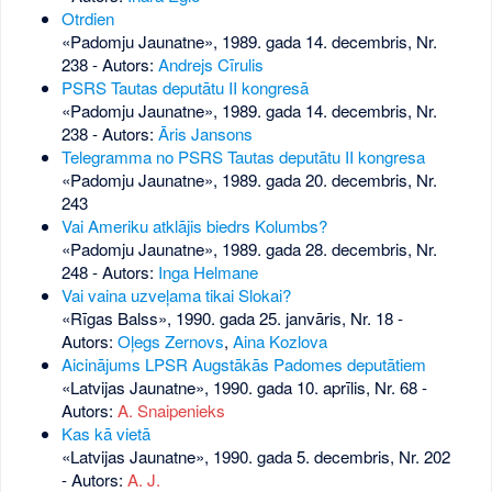
Otrdien
«Padomju Jaunatne», 1989. gada 14. decembris, Nr.
238
- Autors:
Andrejs Cīrulis
PSRS Tautas deputātu II kongresā
«Padomju Jaunatne», 1989. gada 14. decembris, Nr.
238
- Autors:
Āris Jansons
Telegramma no PSRS Tautas deputātu II kongresa
«Padomju Jaunatne», 1989. gada 20. decembris, Nr.
243
Vai Ameriku atklājis biedrs Kolumbs?
«Padomju Jaunatne», 1989. gada 28. decembris, Nr.
248
- Autors:
Inga Helmane
Vai vaina uzveļama tikai Slokai?
«Rīgas Balss», 1990. gada 25. janvāris, Nr. 18
-
Autors:
Oļegs Zernovs
,
Aina Kozlova
Aicinājums LPSR Augstākās Padomes deputātiem
«Latvijas Jaunatne», 1990. gada 10. aprīlis, Nr. 68
-
Autors:
A. Snaipenieks
Kas kā vietā
«Latvijas Jaunatne», 1990. gada 5. decembris, Nr. 202
- Autors:
A. J.