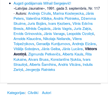
Augsti godājamais Mihail Sergejevič!
«Latvijas Jaunatne», 1991. gada 3. septembris, Nr. 117
- Autors:
Andrejs Cīrulis
,
Marina Kosteņecka
,
Jānis
Peters
,
Valentīna Klibiķe
,
Andris Plotnieks
,
Džemma
Skulme
,
Juris Bojārs
,
Ivars Ķezbers
,
Vilnis Edvīns
Bresis
,
Alfrēds Čepānis
,
Jānis Vagris
,
Juris Zaķis
,
Ervids Grinovskis
,
Jānis Vanags
,
Leopolds Ozoliņš
,
Arnolds Klaucēns
,
Nikolajs Neilands
,
Vilens
Tolpežņikovs
,
Genadijs Kurdjumovs
,
Andrejs Eizāns
,
Vitālijs Soboļevs
,
Jānis Geiba
,
Jānis Lucāns
,
Viktors
Avotiņš
,
Zigmunds Petkevičs
,
Alberts Kauls
,
Rita
Kukaine
,
Aivars Bruss
,
Konstantīns Ņukša
,
Ivars
Strautiņš
,
Alberts Šamihins
,
Andris Vilcāns
,
Indulis
Zariņš
,
Jevgeņijs Ratnieks
Kategorijas
:
Cilvēki
Autori