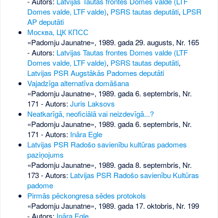
- Autors:
Latvijas Tautas frontes Domes valde (LTF
Domes valde, LTF valde)
,
PSRS tautas deputāti
,
LPSR
AP deputāti
Москва, ЦК КПСС
«Padomju Jaunatne», 1989. gada 29. augusts, Nr. 165
- Autors:
Latvijas Tautas frontes Domes valde (LTF
Domes valde, LTF valde)
,
PSRS tautas deputāti
,
Latvijas PSR Augstākās Padomes deputāti
Vajadzīga alternatīva domāšana
«Padomju Jaunatne», 1989. gada 6. septembris, Nr.
171
- Autors:
Juris Laksovs
Neatkarīgā, neoficiālā vai neizdevīgā...?
«Padomju Jaunatne», 1989. gada 6. septembris, Nr.
171
- Autors:
Ināra Egle
Latvijas PSR Radošo savienību kultūras padomes
paziņojums
«Padomju Jaunatne», 1989. gada 8. septembris, Nr.
173
- Autors:
Latvijas PSR Radošo savienību Kultūras
padome
Pirmās pēckongresa sēdes protokols
«Padomju Jaunatne», 1989. gada 17. oktobris, Nr. 199
- Autors:
Ināra Egle