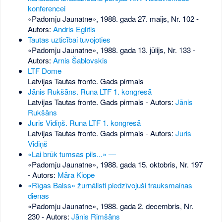
konferencei
«Padomju Jaunatne», 1988. gada 27. maijs, Nr. 102
-
Autors:
Andris Eglītis
Tautas uzticībai tuvojoties
«Padomju Jaunatne», 1988. gada 13. jūlijs, Nr. 133
-
Autors:
Arnis Šablovskis
LTF Dome
Latvijas Tautas fronte. Gads pirmais
Jānis Rukšāns. Runa LTF 1. kongresā
Latvijas Tautas fronte. Gads pirmais - Autors:
Jānis
Rukšāns
Juris Vidiņš. Runa LTF 1. kongresā
Latvijas Tautas fronte. Gads pirmais - Autors:
Juris
Vidiņš
«Lai brūk tumsas pils...» —
«Padomju Jaunatne», 1988. gada 15. oktobris, Nr. 197
- Autors:
Māra Kiope
«Rīgas Balss» žurnālisti piedzīvojuši trauksmainas
dienas
«Padomju Jaunatne», 1988. gada 2. decembris, Nr.
230
- Autors:
Jānis Rimšāns