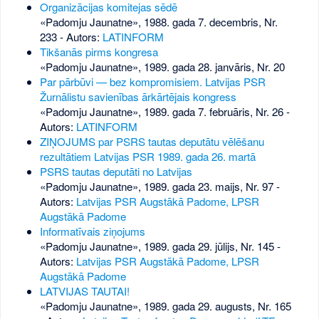
Organizācijas komitejas sēdē
«Padomju Jaunatne», 1988. gada 7. decembris, Nr.
233
- Autors:
LATINFORM
Tikšanās pirms kongresa
«Padomju Jaunatne», 1989. gada 28. janvāris, Nr. 20
Par pārbūvi — bez kompromisiem. Latvijas PSR
Žurnālistu savienības ārkārtējais kongress
«Padomju Jaunatne», 1989. gada 7. februāris, Nr. 26
-
Autors:
LATINFORM
ZIŅOJUMS par PSRS tautas deputātu vēlēšanu
rezultātiem Latvijas PSR 1989. gada 26. martā
PSRS tautas deputāti no Latvijas
«Padomju Jaunatne», 1989. gada 23. maijs, Nr. 97
-
Autors:
Latvijas PSR Augstākā Padome, LPSR
Augstākā Padome
Informatīvais ziņojums
«Padomju Jaunatne», 1989. gada 29. jūlijs, Nr. 145
-
Autors:
Latvijas PSR Augstākā Padome, LPSR
Augstākā Padome
LATVIJAS TAUTAI!
«Padomju Jaunatne», 1989. gada 29. augusts, Nr. 165