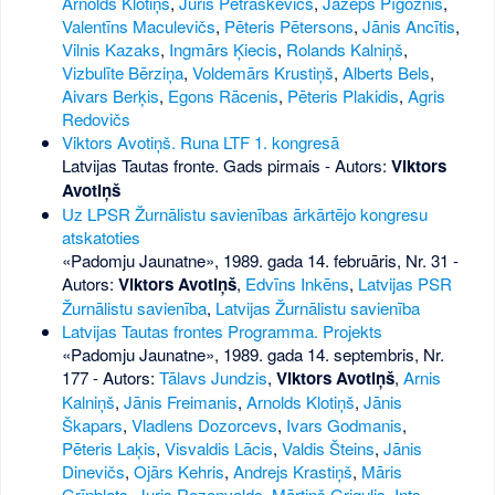
Arnolds Klotiņš
,
Juris Petraškevics
,
Jāzeps Pīgoznis
,
Valentīns Maculevičs
,
Pēteris Pētersons
,
Jānis Ancītis
,
Vilnis Kazaks
,
Ingmārs Ķiecis
,
Rolands Kalniņš
,
Vizbulīte Bērziņa
,
Voldemārs Krustiņš
,
Alberts Bels
,
Aivars Berķis
,
Egons Rācenis
,
Pēteris Plakidis
,
Agris
Redovičs
Viktors Avotiņš. Runa LTF 1. kongresā
Latvijas Tautas fronte. Gads pirmais - Autors:
Viktors
Avotiņš
Uz LPSR Žurnālistu savienības ārkārtējo kongresu
atskatoties
«Padomju Jaunatne», 1989. gada 14. februāris, Nr. 31
-
Autors:
Viktors Avotiņš
,
Edvīns Inkēns
,
Latvijas PSR
Žurnālistu savienība
,
Latvijas Žurnālistu savienība
Latvijas Tautas frontes Programma. Projekts
«Padomju Jaunatne», 1989. gada 14. septembris, Nr.
177
- Autors:
Tālavs Jundzis
,
Viktors Avotiņš
,
Arnis
Kalniņš
,
Jānis Freimanis
,
Arnolds Klotiņš
,
Jānis
Škapars
,
Vladlens Dozorcevs
,
Ivars Godmanis
,
Pēteris Laķis
,
Visvaldis Lācis
,
Valdis Šteins
,
Jānis
Dinevičs
,
Ojārs Kehris
,
Andrejs Krastiņš
,
Māris
Grīnblats
,
Juris Rozenvalds
,
Mārtiņš Grigulis
,
Ints