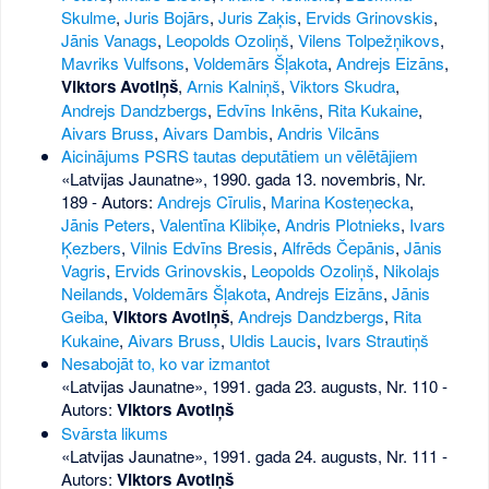
Skulme
,
Juris Bojārs
,
Juris Zaķis
,
Ervids Grinovskis
,
Jānis Vanags
,
Leopolds Ozoliņš
,
Vilens Tolpežņikovs
,
Mavriks Vulfsons
,
Voldemārs Šļakota
,
Andrejs Eizāns
,
Viktors Avotiņš
,
Arnis Kalniņš
,
Viktors Skudra
,
Andrejs Dandzbergs
,
Edvīns Inkēns
,
Rita Kukaine
,
Aivars Bruss
,
Aivars Dambis
,
Andris Vilcāns
Aicinājums PSRS tautas deputātiem un vēlētājiem
«Latvijas Jaunatne», 1990. gada 13. novembris, Nr.
189
- Autors:
Andrejs Cīrulis
,
Marina Kosteņecka
,
Jānis Peters
,
Valentīna Klibiķe
,
Andris Plotnieks
,
Ivars
Ķezbers
,
Vilnis Edvīns Bresis
,
Alfrēds Čepānis
,
Jānis
Vagris
,
Ervids Grinovskis
,
Leopolds Ozoliņš
,
Nikolajs
Neilands
,
Voldemārs Šļakota
,
Andrejs Eizāns
,
Jānis
Geiba
,
Viktors Avotiņš
,
Andrejs Dandzbergs
,
Rita
Kukaine
,
Aivars Bruss
,
Uldis Laucis
,
Ivars Strautiņš
Nesabojāt to, ko var izmantot
«Latvijas Jaunatne», 1991. gada 23. augusts, Nr. 110
-
Autors:
Viktors Avotiņš
Svārsta likums
«Latvijas Jaunatne», 1991. gada 24. augusts, Nr. 111
-
Autors:
Viktors Avotiņš