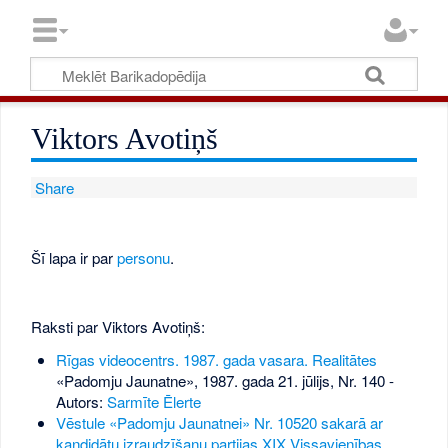
Viktors Avotiņš
Share
Šī lapa ir par
personu
.
Raksti par Viktors Avotiņš:
Rīgas videocentrs. 1987. gada vasara. Realitātes
«Padomju Jaunatne», 1987. gada 21. jūlijs, Nr. 140
-
Autors:
Sarmīte Ēlerte
Vēstule «Padomju Jaunatnei» Nr. 10520 sakarā ar
kandidātu izraudzīšanu partijas XIX Vissavienības