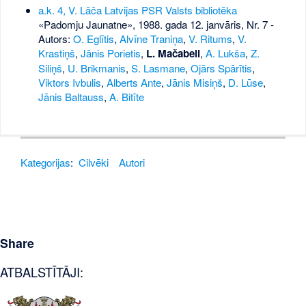
a.k. 4, V. Lāča Latvijas PSR Valsts bibliotēka
«Padomju Jaunatne», 1988. gada 12. janvāris, Nr. 7
-
Autors:
O. Eglītis
,
Alvīne Traniņa
,
V. Ritums
,
V.
Krastiņš
,
Jānis Porietis
,
L. Mačabeli
,
A. Lukša
,
Z.
Siliņš
,
U. Brikmanis
,
S. Lasmane
,
Ojārs Spārītis
,
Viktors Ivbulis
,
Alberts Ante
,
Jānis Misiņš
,
D. Lūse
,
Jānis Baltauss
,
A. Bitīte
Kategorijas
:
Cilvēki
Autori
Share
ATBALSTĪTĀJI: