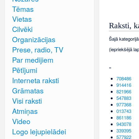
Tēmas
Vietas
Raksti, k
Cilvēki
Organizācijas
Šajā kategorijā
Prese, radio, TV
(iepriekšējā lap
Par medijiem
-
Pētījumi
708486
Interneta raksti
914416
Grāmatas
821966
547883
Visi raksti
977368
Atmiņas
013743
861186
Video
943078
Logo lejupielādei
339395
577922