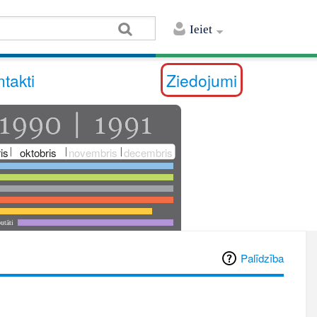
Ieiet
takti
Ziedojumi
is
oktobris
novembris
decembris
utāti
Palīdzība