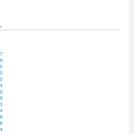
.
7
9
5
0
2
4
2
9
3
4
8
6
4