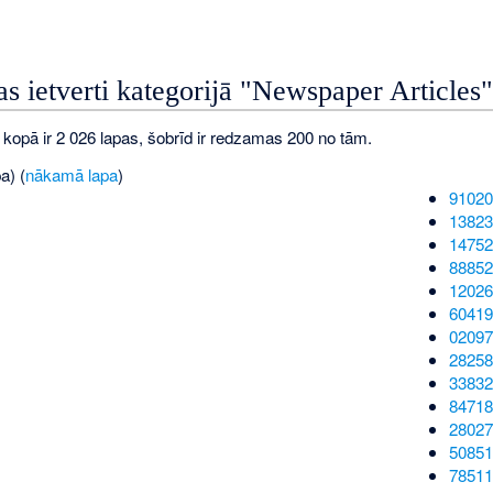
as ietverti kategorijā "Newspaper Articles"
 kopā ir 2 026 lapas, šobrīd ir redzamas 200 no tām.
a) (
nākamā lapa
)
91020
13823
14752
88852
12026
60419
02097
28258
33832
84718
28027
50851
78511