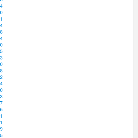
4
0
1
4
8
4
0
5
3
0
8
2
4
0
3
7
5
1
1
9
5