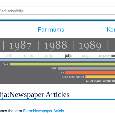
Par mums
Kon
aprīlis
maijs
jūnijs
jūlijs
augusts
septembr
VAK
LNNK
LTF
PSRS tautas deputāti
LR Augstākās Padomes dep
ija:Newspaper Articles
uses the form
Form:Newspaper Article