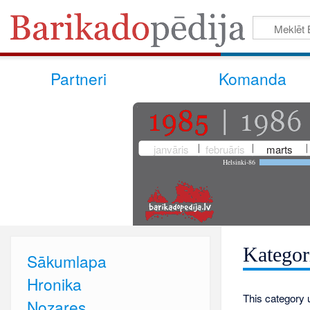
Partneri
Komanda
janvāris
februāris
marts
Helsinki-86
Kategor
Sākumlapa
Hronika
This category 
Nozares