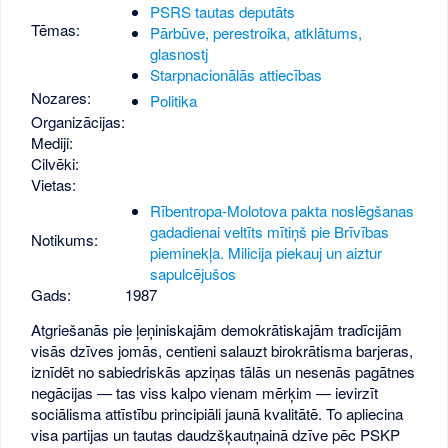
PSRS tautas deputāts
Tēmas:
Pārbūve, perestroika, atklātums,
glasnostj
Starpnacionālās attiecības
Nozares:
Politika
Organizācijas:
Mediji:
Cilvēki:
Vietas:
Rībentropa-Molotova pakta noslēgšanas
gadadienai veltīts mītiņš pie Brīvības
Notikums:
pieminekļa. Milicija piekauj un aiztur
sapulcējušos
Gads:
1987
Atgriešanās pie ļeņiniskajām demokrātiskajām tradīcijām
visās dzīves jomās, centieni salauzt birokrātisma barjeras,
iznīdēt no sabiedriskās apziņas tālās un nesenās pagātnes
negācijas — tas viss kalpo vienam mērķim — ievirzīt
sociālisma attīstību principiāli jaunā kvalitātē. To apliecina
visa partijas un tautas daudzšķautņainā dzīve pēc PSKP