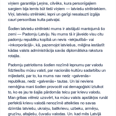
viņiem garantēja Ļeņins, cilvēks, kura personīgajiem
sargiem bija lemts būt tieši viņiem — latviešu strēlniekiem.
Viņi, latviešu strēlnieki, lepni un garīgi nesalauzti izgāja
cauri personības kulta patvaļai.
Šodien latviešu strēlnieki mums ir atstājuši mantojumā šo
zemi — Padomju Latviju. Nu mums tā ir jāveido visu citu
padomju republiku kopībā un nevis «iekļautībā» vai
«inkorporācijā», kā, pazemojot latviešus, mēģina iestāstīt
kādas valsts administrācija savās diplomātiska rakstura
rotaļās.
Padomju patriotisms šodien nozīmē lepnumu par valodu
līdztiesību mūsu valsti, par nacionālo kultūru sadarbību un
mijiedarbi, par to, ka mums nav nedz «galvenās»
republikas, nedz «galvenās» tautas. Un lai neviens
nemēģina mani šodien provocēt vai demagoģiski iztulkot
to, ko es jau te šajās pārdomās teicu par krievu valodu.
Man gribas vēlreiz uzsvērt, ka mūsu valsts apstākļos runāt
perfektā krievu valodā nenozīmē atteikties no savas
dzimtās latviešu, ukraiņu, baltkrievu, uzbeku, armēņu,
gruzīnu, altajiešu, čuvašu valodas. Un. kad mēs Latvijā