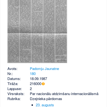
Avots:
Padomju Jaunatne
Nr.:
180
Datums:
18.09.1987
Tirāža:
216000
Lappuse:
2
Virsraksts:
Par nacionālu atdzimšanu internacionālismā
Rubrika:
Dzejnieka pārdomas
23. augusts