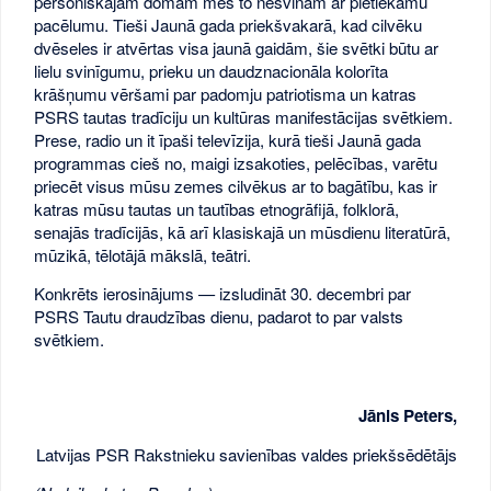
personiskajām domām mēs to nesvinam ar pietiekamu
pacēlumu. Tieši Jaunā gada priekšvakarā, kad cilvēku
dvēseles ir atvērtas visa jaunā gaidām, šie svētki būtu ar
lielu svinīgumu, prieku un daudznacionāla kolorīta
krāšņumu vēršami par padomju patriotisma un katras
PSRS tautas tradīciju un kultūras manifestācijas svētkiem.
Prese, radio un it īpaši televīzija, kurā tieši Jaunā gada
programmas cieš no, maigi izsakoties, pelēcības, varētu
priecēt visus mūsu zemes cilvēkus ar to bagātību, kas ir
katras mūsu tautas un tautības etnogrāfijā, folklorā,
senajās tradīcijās, kā arī klasiskajā un mūsdienu literatūrā,
mūzikā, tēlotājā mākslā, teātri.
Konkrēts ierosinājums — izsludināt 30. decembri par
PSRS Tautu draudzības dienu, padarot to par valsts
svētkiem.
Jānis Peters,
Latvijas PSR Rakstnieku savienības valdes priekšsēdētājs