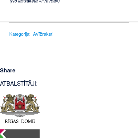
(No laikraksta «Pravda»)
Kategorija
:
Avīžraksti
Share
ATBALSTĪTĀJI: