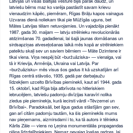
Latvijas un visas Baltijas vēsturē bijis pārāk daudz, un
latviešu bērns maz ko varēja pastāstīt savam krievu
vienaudzim kāpēc, piemēram, Rīgas Brāļu kapos vainagus
Uzvaras dienā noliekam tikai pie Mūžīgās uguns, bet
Mātes Latvijas tēlam netuvojamies. Un vajadzēja pienākt
1987. gada 30. maijam — latvju strēlnieku revolucionārās
atdzimšanas 70. gadadienai, lai šajā jaunas domāšanas un
sirdsapziņas atveseļošanas laikā mēs kopā ar strēlniekiem
pateiktu skaļi sev un saviem bērniem — Māte Dzimtene ir
tikai viena. Viņa nespēj būt «buržuāziska» — vienalga, vai
tā ir Krievija, Armēnija, Ukraina vai Latvija. Par
«buržuāzisku» mēs visus šos gadus it kā uzskatījām arī
Rīgas centrā stāvošo, 1935. gadā par darbaļaužu
līdzekļiem uzcelto Brīvības pieminekli, kaut arī 1944. gada
15. oktobrī, kad Rīga bija atbrīvota no hitleriskiem
iebrucējiem, latviešu padomju divīzijas karavīri nolika
ziedus pie pieminekļa, kurā iecirsti vārdi «Tēvzemei un
Brīvībai». Paradoksāli, bet ilgus gadus stāstījām gan sev,
gan arī citām padomju tautām, ka šis piemineklis mums
nav pieņemams, aizmirsdami i to, ka tā autors ir tēlnieks
Kārlis Zāle — viens no Ļeņina monumentālās propagandas
plāna līdzdalībniekiem. Nemaz nevajag īpašas redzes, lai