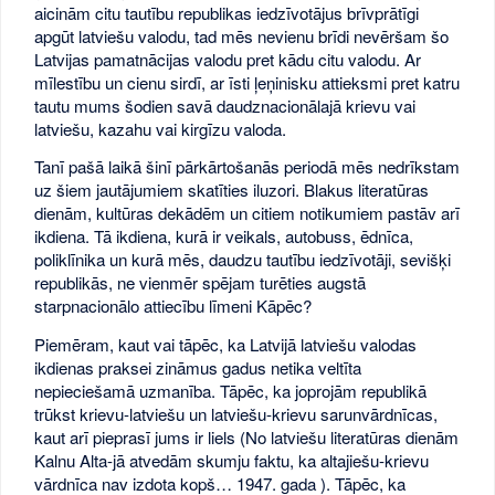
aicinām citu tautību republikas iedzīvotājus brīvprātīgi
apgūt latviešu valodu, tad mēs nevienu brīdi nevēršam šo
Latvijas pamatnācijas valodu pret kādu citu valodu. Ar
mīlestību un cienu sirdī, ar īsti ļeņinisku attieksmi pret katru
tautu mums šodien savā daudznacionālajā krievu vai
latviešu, kazahu vai kirgīzu valoda.
Tanī pašā laikā šinī pārkārtošanās periodā mēs nedrīkstam
uz šiem jautājumiem skatīties iluzori. Blakus literatūras
dienām, kultūras dekādēm un citiem notikumiem pastāv arī
ikdiena. Tā ikdiena, kurā ir veikals, autobuss, ēdnīca,
poliklīnika un kurā mēs, daudzu tautību iedzīvotāji, sevišķi
republikās, ne vienmēr spējam turēties augstā
starpnacionālo attiecību līmeni Kāpēc?
Piemēram, kaut vai tāpēc, ka Latvijā latviešu valodas
ikdienas praksei zināmus gadus netika veltīta
nepieciešamā uzmanība. Tāpēc, ka joprojām republikā
trūkst krievu-latviešu un latviešu-krievu sarunvārdnīcas,
kaut arī pieprasī jums ir liels (No latviešu literatūras dienām
Kalnu Alta-jā atvedām skumju faktu, ka altajiešu-krievu
vārdnīca nav izdota kopš… 1947. gada ). Tāpēc, ka