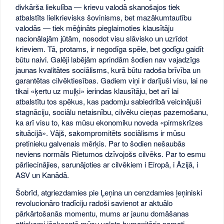
divkārša liekulība — krievu valodā skanošajos tiek
atbalstīts lielkrievisks šovinisms, bet mazākumtautību
valodās — tiek mēģināts pieglaimoties klausītāju
nacionālajām jūtām, nosodot visu slāvisko un uzrīdot
krieviem. Tā, protams, ir negodīga spēle, bet godīgu gaidīt
būtu naivi. Galēji labējām aprindām šodien nav vajadzīgs
jaunas kvalitātes sociālisms, kurā būtu radoša brīvība un
garantētas cilvēktiesības. Gadiem viņi ir darījuši visu, lai ne
tikai «ķertu uz muļķi» ierindas klausītāju, bet arī lai
atbalstītu tos spēkus, kas padomju sabiedrībā veicinājuši
stagnāciju, sociālu netaisnību, cilvēku cieņas pazemošanu,
ka arī visu to, kas mūsu ekonomiku noveda «pirmskrīzes
situācijā». Vājš, sakompromitēts sociālisms ir mūsu
pretinieku galvenais mērķis. Par to šodien nešaubās
neviens normāls Rietumos dzīvojošs cilvēks. Par to esmu
pārliecinājies, sarunājoties ar cilvēkiem i Eiropā, i Āzijā, i
ASV un Kanādā.
Šobrīd, atgriezdamies pie Ļeņina un cenzdamies ļeņiniski
revolucionāro tradīciju radoši savienot ar aktuālo
pārkārtošanās momentu, mums ar jaunu domāšanas
attieksmi jāakcentē mūsu valsts humanitārie pamati —