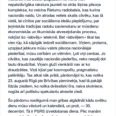
nepatstāvīgāka rakstura jaunieti no otrās šķiras pilsoņa
kompleksa, ko veicina Rietumu radiobalsis, kas kurina
nacionālo naidu. Un atrodas neliels skaits cilvēku, kas tā
vietā, lai cīnītos par sociālisma ideālu piepildījumu, par
ļeņiniskās tradīcijas radošu savienošanu ar mūsdienu
ekonomiskās un tikumiskās atveseļošanās procesu,
nokļūst šo «labvēļu» ietekmē. Bet «labvēļiem» tikai tas
vien rūp, kā sāpīgāk iedzelt sociālismam. Viņiem, protams,
uzspļaut jebkura mūsu valsts pilsoņa nacionālajai
piederībai, mūsu cerībām un vēlmēm. Ļoti viņi cenšas. Jo
cilvēks, kas zaudējis nacionālo piederību, neko nespēj dot
tautu draudzībai. Viņam gluži vienkārši nav ar ko
draudzēties. Viņš kļūst par kosmopolītu, pragmatisku
patērētāju. Tas atkal nāk prātā, pārdomājot to, kas notika
23. augustā Rīgā pie Brīvības pieminekļa, kad tā pakājē
līdzās ziediem, ko nolika dvēseliski tīra, naiva skolniece,
nogūla arī politisku spekulantu atnestie ziedi.
Šo pārdomu noslēgumā man gribas atgādināt kādu svētku
dienu mūsu vēsturē un kalendārā, un proti, — 30.
decembri. Tā ir PSRS izveidošanas diena. Pēc manām