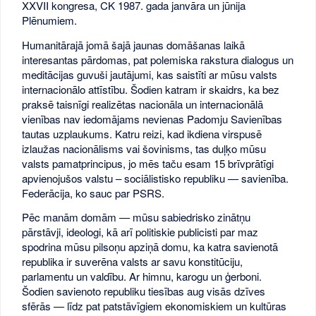
XXVII kongresa, CK 1987. gada janvāra un jūnija
Plēnumiem.
Humanitārajā jomā šajā jaunas domāšanas laikā
interesantas pārdomas, pat polemiska rakstura dialogus un
meditācijas guvuši jautājumi, kas saistīti ar mūsu valsts
internacionālo attīstību. Šodien katram ir skaidrs, ka bez
praksē taisnīgi realizētas nacionāla un internacionālā
vienības nav iedomājams nevienas Padomju Savienības
tautas uzplaukums. Katru reizi, kad ikdiena virspusē
izlaužas nacionālisms vai šovinisms, tas duļķo mūsu
valsts pamatprincipus, jo mēs taču esam 15 brīvprātīgi
apvienojušos valstu – sociālistisko republiku — savienība.
Federācija, ko sauc par PSRS.
Pēc manām domām — mūsu sabiedrisko zinātņu
pārstāvji, ideologi, kā arī politiskie publicisti par maz
spodrina mūsu pilsoņu apziņā domu, ka katra savienotā
republika ir suverēna valsts ar savu konstitūciju,
parlamentu un valdību. Ar himnu, karogu un ģerboni.
Šodien savienoto republiku tiesības aug visās dzīves
sfērās — līdz pat patstāvīgiem ekonomiskiem un kultūras