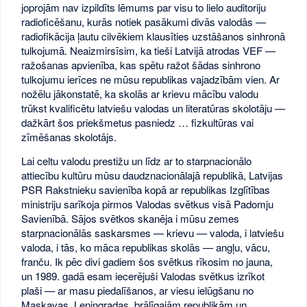
joprojām nav izpildīts lēmums par visu to lielo auditoriju
radioficēšanu, kurās notiek pasākumi divās valodās —
radiofikācija ļautu cilvēkiem klausīties uzstāšanos sinhronā
tulkojumā. Neaizmirsīsim, ka tieši Latvijā atrodas VEF —
ražošanas apvienība, kas spētu ražot šādas sinhrono
tulkojumu ierīces ne mūsu republikas vajadzībām vien. Ar
nožēlu jākonstatē, ka skolās ar krievu mācību valodu
trūkst kvalificētu latviešu valodas un literatūras skolotāju —
dažkārt šos priekšmetus pasniedz … fizkultūras vai
zīmēšanas skolotājs.
Lai celtu valodu prestižu un līdz ar to starpnacionālo
attiecību kultūru mūsu daudznacionālajā republikā, Latvijas
PSR Rakstnieku savienība kopā ar republikas Izglītības
ministriju sarīkoja pirmos Valodas svētkus visā Padomju
Savienībā. Sājos svētkos skanēja i mūsu zemes
starpnacionālās saskarsmes — krievu — valoda, i latviešu
valoda, i tās, ko māca republikas skolās — angļu, vācu,
franču. Ik pēc divi gadiem šos svētkus rīkosim no jauna,
un 1989. gadā esam iecerējuši Valodas svētkus izrīkot
plaši — ar masu piedalīšanos, ar viesu ielūgšanu no
Maskavas. Ļeņingradas, brālīgajām republikām un