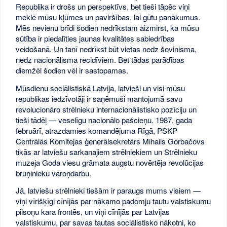
Republika ir drošs un perspektīvs, bet tieši tāpēc viņi
meklē mūsu kļūmes un paviršības, lai gūtu panākumus.
Mēs nevienu brīdi šodien nedrīkstam aizmirst, ka mūsu
sūtība ir piedalīties jaunas kvalitātes sabiedrības
veidošanā. Un tanī nedrīkst būt vietas nedz šovinisma,
nedz nacionālisma recidīviem. Bet tādas parādības
diemžēl šodien vēl ir sastopamas.
Mūsdienu sociālistiskā Latvija, latvieši un visi mūsu
republikas iedzīvotāji ir saņēmuši mantojumā savu
revolucionāro strēlnieku internacionālistisko pozīciju un
tieši tādēļ — veselīgu nacionālo pašcieņu. 1987. gada
februārī, atrazdamies komandējuma Rīgā, PSKP
Centrālās Komitejas ģenerālsekretārs Mihails Gorbačovs
tikās ar latviešu sarkanajiem strēlniekiem un Strēlnieku
muzeja Goda viesu grāmata augstu novērtēja revolūcijas
bruņinieku varoņdarbu.
Jā, latviešu strēlnieki tiešām ir paraugs mums visiem —
viņi vīrišķīgi cīnījās par nākamo padomju tautu valstiskumu
pilsoņu kara frontēs, un viņi cīnījās par Latvijas
valstiskumu, par savas tautas sociālistisko nākotni, ko