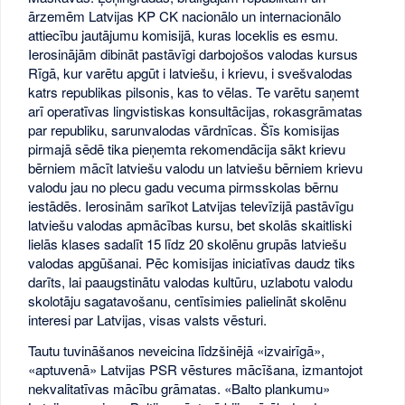
ārzemēm Latvijas KP CK nacionālo un internacionālo
attiecību jautājumu komisijā, kuras loceklis es esmu.
Ierosinājām dibināt pastāvīgi darbojošos valodas kursus
Rīgā, kur varētu apgūt i latviešu, i krievu, i svešvalodas
katrs republikas pilsonis, kas to vēlas. Te varētu saņemt
arī operatīvas lingvistiskas konsultācijas, rokasgrāmatas
par republiku, sarunvalodas vārdnīcas. Šīs komisijas
pirmajā sēdē tika pieņemta rekomendācija sākt krievu
bērniem mācīt latviešu valodu un latviešu bērniem krievu
valodu jau no plecu gadu vecuma pirmsskolas bērnu
iestādēs. Ierosinām sarīkot Latvijas televīzijā pastāvīgu
latviešu valodas apmācības kursu, bet skolās skaitliski
lielās klases sadalīt 15 līdz 20 skolēnu grupās latviešu
valodas apgūšanai. Pēc komisijas iniciatīvas daudz tiks
darīts, lai paaugstinātu valodas kultūru, uzlabotu valodu
skolotāju sagatavošanu, centīsimies palielināt skolēnu
interesi par Latvijas, visas valsts vēsturi.
Tautu tuvināšanos neveicina līdzšinējā «izvairīgā»,
«aptuvenā» Latvijas PSR vēstures mācīšana, izmantojot
nekvalitatīvas mācību grāmatas. «Balto plankumu»