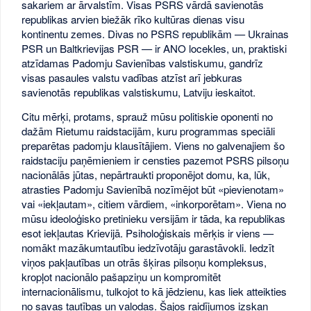
sakariem ar ārvalstīm. Visas PSRS vārdā savienotās
republikas arvien biežāk rīko kultūras dienas visu
kontinentu zemes. Divas no PSRS republikām — Ukrainas
PSR un Baltkrievijas PSR — ir ANO locekles, un, praktiski
atzīdamas Padomju Savienības valstiskumu, gandrīz
visas pasaules valstu vadības atzīst arī jebkuras
savienotās republikas valstiskumu, Latviju ieskaitot.
Citu mērķi, protams, sprauž mūsu politiskie oponenti no
dažām Rietumu raidstacijām, kuru programmas speciāli
preparētas padomju klausītājiem. Viens no galvenajiem šo
raidstaciju paņēmieniem ir censties pazemot PSRS pilsoņu
nacionālās jūtas, nepārtraukti proponējot domu, ka, lūk,
atrasties Padomju Savienībā nozīmējot būt «pievienotam»
vai «iekļautam», citiem vārdiem, «inkorporētam». Viena no
mūsu ideoloģisko pretinieku versijām ir tāda, ka republikas
esot iekļautas Krievijā. Psiholoģiskais mērķis ir viens —
nomākt mazākumtautību iedzīvotāju garastāvokli. Iedzīt
viņos pakļautības un otrās šķiras pilsoņu kompleksus,
kropļot nacionālo pašapziņu un kompromitēt
internacionālismu, tulkojot to kā jēdzienu, kas liek atteikties
no savas tautības un valodas. Šajos raidījumos izskan