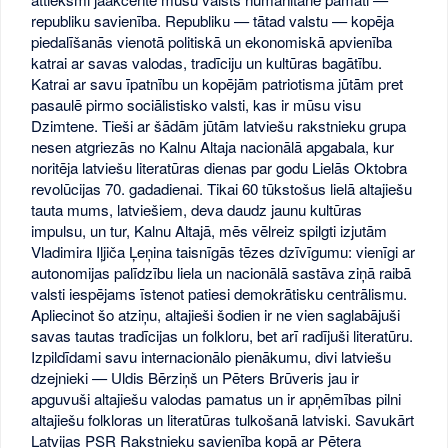
republiku savienība. Republiku — tātad valstu — kopēja
piedalīšanās vienotā politiskā un ekonomiskā apvienība
katrai ar savas valodas, tradīciju un kultūras bagātību.
Katrai ar savu īpatnību un kopējām patriotisma jūtām pret
pasaulē pirmo sociālistisko valsti, kas ir mūsu visu
Dzimtene. Tieši ar šādām jūtām latviešu rakstnieku grupa
nesen atgriezās no Kalnu Altaja nacionālā apgabala, kur
noritēja latviešu literatūras dienas par godu Lielās Oktobra
revolūcijas 70. gadadienai. Tikai 60 tūkstošus lielā altajiešu
tauta mums, latviešiem, deva daudz jaunu kultūras
impulsu, un tur, Kalnu Altajā, mēs vēlreiz spilgti izjutām
Vladimira Iļjiča Ļeņina taisnīgās tēzes dzīvīgumu: vienīgi ar
autonomijas palīdzību liela un nacionālā sastāva ziņā raibā
valsti iespējams īstenot patiesi demokrātisku centrālismu.
Apliecinot šo atziņu, altajieši šodien ir ne vien saglabājuši
savas tautas tradīcijas un folkloru, bet arī radījuši literatūru.
Izpildīdami savu internacionālo pienākumu, divi latviešu
dzejnieki — Uldis Bērziņš un Pēters Brūveris jau ir
apguvuši altajiešu valodas pamatus un ir apņēmības pilni
altajiešu folkloras un literatūras tulkošanā latviski. Savukārt
Latvijas PSR Rakstnieku savienība kopā ar Pētera