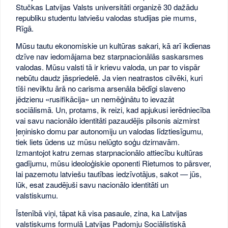
Stučkas Latvijas Valsts universitāti organizē 30 dažādu
republiku studentu latviešu valodas studijas pie mums,
Rīgā.
Mūsu tautu ekonomiskie un kultūras sakari, kā arī ikdienas
dzīve nav iedomājama bez starpnacionālās saskarsmes
valodas. Mūsu valsti tā ir krievu valoda, un par to vispār
nebūtu daudz jāspriedelē. Ja vien neatrastos cilvēki, kuri
tīši nevilktu ārā no carisma arsenāla bēdīgi slaveno
jēdzienu «rusifikācija» un nemēģinātu to ievazāt
sociālismā. Un, protams, ik reizi, kad apjukusi ierēdniecība
vai savu nacionālo identitāti pazaudējis pilsonis aizmirst
ļeņinisko domu par autonomiju un valodas līdztiesīgumu,
tiek liets ūdens uz mūsu nelūgto soģu dzirnavām.
Izmantojot katru zemas starpnacionālo attiecību kultūras
gadījumu, mūsu ideoloģiskie oponenti Rietumos to pārsver,
lai pazemotu latviešu tautības iedzīvotājus, sakot — jūs,
lūk, esat zaudējuši savu nacionālo identitāti un
valstiskumu.
Īstenībā viņi, tāpat kā visa pasaule, zina, ka Latvijas
valstiskums formulā Latvijas Padomju Sociālistiskā