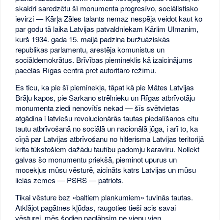
skaidri saredzētu šī monumenta progresīvo, sociālistisko
ievirzi — Kārļa Zāles talants nemaz nespēja veidot kaut ko
par godu tā laika Latvijas patvaldniekam Kārlim Ulmanim,
kurš 1934. gada 15. maijā padzina buržuāziskās
republikas parlamentu, arestēja komunistus un
sociāldemokrātus. Brīvības piemineklis kā izaicinājums
pacēlās Rīgas centrā pret autoritāro režīmu.
Es ticu, ka pie šī pieminekļa, tāpat kā pie Mātes Latvijas
Brāļu kapos, pie Sarkano strēlnieku un Rīgas atbrīvotāju
monumenta ziedi nenovītīs nekad — šīs svētvietas
atgādina i latviešu revolucionārās tautas piedalīšanos citu
tautu atbrīvošanā no sociālā un nacionālā jūga, i arī to, ka
cīņā par Latvijas atbrīvošanu no hitlerisma Latvijas teritorijā
krita tūkstošiem dažādu tautību padomju karavīru. Noliekt
galvas šo monumentu priekšā, pieminot upurus un
mocekļus mūsu vēsturē, aicināts katrs Latvijas un mūsu
lielās zemes — PSRS — patriots.
Tikai vēsture bez «baltiem plankumiem» tuvinās tautas.
Atklājot pagātnes kļūdas, raugoties tieši acis savai
vēsturei, mēs šodien paglābsim ne vienu vien