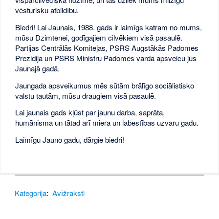
vēsturisku atbildību.
Biedri! Lai Jaunais, 1988. gads ir laimīgs katram no mums,
mūsu Dzimtenei, godīgajiem cilvēkiem visā pasaulē.
Partijas Centrālās Komitejas, PSRS Augstākās Padomes
Prezidija un PSRS Ministru Padomes vārdā apsveicu jūs
Jaunajā gadā.
Jaungada apsveikumus mēs sūtām brālīgo sociālistisko
valstu tautām, mūsu draugiem visā pasaulē.
Lai jaunais gads kļūst par jaunu darba, saprāta,
humānisma un tātad arī miera un labestības uzvaru gadu.
Laimīgu Jauno gadu, dārgie biedri!
Kategorija
:
Avīžraksti