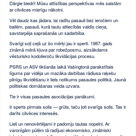
Dārgie biedri! Mūsu attīstības perspektīvas mēs saistām
ar cilvēces mierīgu nākotni.
Vēl daudz kas jādara, lai radītu pasauli bez ieročiem un
bailēm, pasauli, kurā tautu attiecībās valdīs cieņa,
savstarpēja saprašanās un sadarbība.
Svarīgi soļi ceļā uz šo mērķi jau ir sperti. 1987. gads
zināmā mērā kļuva par robežposmu, aizsākdams
vēsturisko kodolieroču likvidācijas procesu.
PSRS un ASV tikšanās laikā Vašingtonā parakstītais
līgums par vidēja un mazāka darbības rādiusa raķešu
pilnīgu likvidēšanu ir liels notikums pasaules politikā. Jaunā
politiskas domāšanas veida uzvara.
Tie ir visas pasaules asociācijas panākumi.
Ir sperts pirmais solis — grūts, taču ļoti svarīgs solis. Tas ir
darīts cilvēces interesēs.
Lieli un nenovērtējami ir padomju tautas nopelni. Ar
varonīgām pūlēm tā radījusi ekonomisko, zinātniski