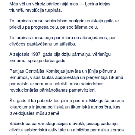
Mēs vēl un vēlreiz pārliecinājāmies — Ļeņina idejas
triumfē, revolūcija turpinās.
Tā turpinās mūsu sabiedrības neatgriezeniskajā gaitā uz
priekšu pa progresa ceļu, pa sociālisma ceļu.
Tā turpinās mūsu cīņā par mieru un atbruņošanos, par
cilvēces pastāvēšanu un attīstību.
Aizejošais 1987. gads bija dziļu pārmaiņu, vērienīgu
lēmumu, spraiga darba gads.
Partijas Centrālās Komitejas janvāra un jūnija plēnumu
lēmumos, visas tautas apspriestajā un pieņemtajā Likumā
par valsts uzņēmumu noteikti mūsu sabiedrības
revolucionārās pārkārtošanas pamatvirzieni.
Šis gads it kā pabeidz tās pirmo posmu. Milzīgs šā posma
iekarojums ir jauna politiskā un tikumiskā atmosfēra, kas
izveidojusies mūsu zemē.
Sabiedrība pārvar stagnācijas stāvokli, pieaug padomju
cilvēku sabiedriskā aktivitāte un atbildība par mūsu zemes