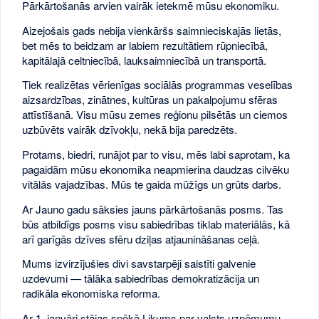
Pārkārtošanās arvien vairāk ietekmē mūsu ekonomiku.
Aizejošais gads nebija vienkāršs saimnieciskajās lietās,
bet mēs to beidzam ar labiem rezultātiem rūpniecībā,
kapitālajā celtniecībā, lauksaimniecībā un transportā.
Tiek realizētas vērienīgas sociālās programmas veselības
aizsardzības, zinātnes, kultūras un pakalpojumu sfēras
attīstīšanā. Visu mūsu zemes reģionu pilsētās un ciemos
uzbūvēts vairāk dzīvokļu, nekā bija paredzēts.
Protams, biedri, runājot par to visu, mēs labi saprotam, ka
pagaidām mūsu ekonomika neapmierina daudzas cilvēku
vitālās vajadzības. Mūs te gaida mūžīgs un grūts darbs.
Ar Jauno gadu sāksies jauns pārkārtošanās posms. Tas
būs atbildīgs posms visu sabiedrības tiklab materiālās, kā
arī garīgās dzīves sfēru dziļas atjaunināšanas ceļā.
Mums izvirzījušies divi savstarpēji saistīti galvenie
uzdevumi — tālāka sabiedrības demokratizācija un
radikāla ekonomiska reforma.
Ar 1. janvāri stājas spēkā Likums par valsts uzņēmumu.