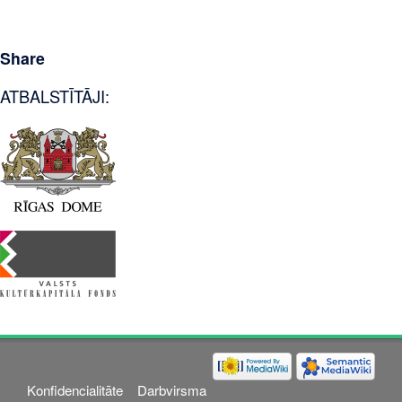
Share
ATBALSTĪTĀJI:
Konfidencialitāte
Darbvirsma