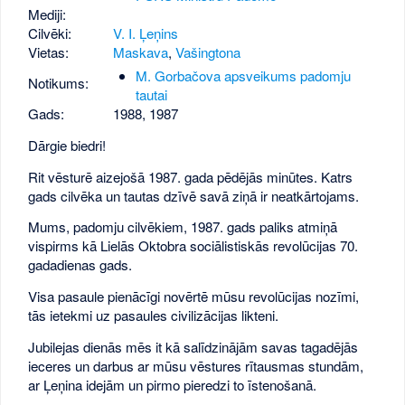
Mediji:
Cilvēki:
V. I. Ļeņins
Vietas:
Maskava
,
Vašingtona
M. Gorbačova apsveikums padomju
Notikums:
tautai
Gads:
1988
,
1987
Dārgie biedri!
Rit vēsturē aizejošā 1987. gada pēdējās minūtes. Katrs
gads cilvēka un tautas dzīvē savā ziņā ir neatkārtojams.
Mums, padomju cilvēkiem, 1987. gads paliks atmiņā
vispirms kā Lielās Oktobra sociālistiskās revolūcijas 70.
gadadienas gads.
Visa pasaule pienācīgi novērtē mūsu revolūcijas nozīmi,
tās ietekmi uz pasaules civilizācijas likteni.
Jubilejas dienās mēs it kā salīdzinājām savas tagadējās
ieceres un darbus ar mūsu vēstures rītausmas stundām,
ar Ļeņina idejām un pirmo pieredzi to īstenošanā.