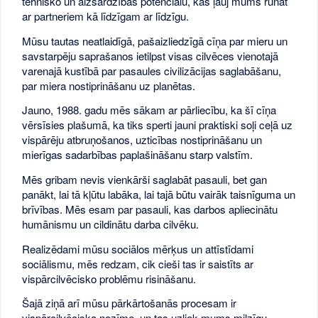
tehnisko un aizsardzības potenciālu, kas ļauj mums runāt
ar partneriem kā līdzīgam ar līdzīgu.
Mūsu tautas neatlaidīgā, pašaizliedzīgā cīņa par mieru un
savstarpēju saprašanos ietilpst visas cilvēces vienotajā
varenajā kustībā par pasaules civilizācijas saglabāšanu,
par miera nostiprināšanu uz planētas.
Jauno, 1988. gadu mēs sākam ar pārliecību, ka šī cīņa
vērsīsies plašumā, ka tiks sperti jauni praktiski soļi ceļā uz
vispārēju atbruņošanos, uzticības nostiprināšanu un
mierīgas sadarbības paplašināšanu starp valstīm.
Mēs gribam nevis vienkārši saglabāt pasauli, bet gan
panākt, lai tā kļūtu labāka, lai tajā būtu vairāk taisnīguma un
brīvības. Mēs esam par pasauli, kas darbos apliecinātu
humānismu un cildinātu darba cilvēku.
Realizēdami mūsu sociālos mērķus un attīstīdami
sociālismu, mēs redzam, cik cieši tas ir saistīts ar
vispārcilvēcisko problēmu risināšanu.
Šajā ziņā arī mūsu pārkārtošanās procesam ir
vispārcilvēciska nozīme, un tas uzliek mums milzīgu