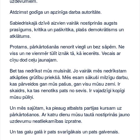
uzdevumiem.
Atdzimst godīga un apzinīga darba autoritāte.
Sabiedriskajā dzīvē aizvien vairāk nostiprinās augsts
prasīgums, kritika un paškritika, plašs demokrātisms un
atklātums.
Protams, pārkārtošanās nenorit viegli un bez sāpēm. Ne
viss un ne vienmēr tūlīt iznāk tā, kā iecerēts. Vecais ar
cīņu dod ceļu jaunajam.
Bet tas nedrīkst mūs mulsināt. Jo vairāk mēs nedrīkstam
atkāpties grūtību priekšā. Mēs esam sākuši milzīgu darbu,
kas pārveidos gan mūs pašus, gan visu mūsu zemi. Ir
skaidrs, ka tas nenotiks pats no sevis. Ir vajadzīgi kopīgi
mūsu pūliņi.
Un mēs sajūtam, ka pieaug atbalsts partijas kursam uz
pārkārtošanos. Ar katru dienu mūsu tautā nostiprinās jauno
uzdevumu neatliekamības izpratne.
Un tas galu galā ir pats svarīgākais un pats galvenais.