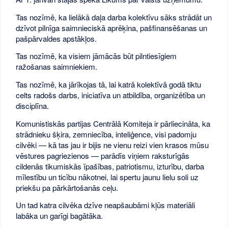
Tas nozīmē, ka lielākā daļa darba kolektīvu sāks strādāt un
dzīvot pilnīga saimnieciskā aprēķina, pašfinansēšanas un
pašpārvaldes apstākļos.
Tas nozīmē, ka visiem jāmācās būt pilntiesīgiem
ražošanas saimniekiem.
Tas nozīmē, ka jārīkojas tā, lai katrā kolektīvā godā tiktu
celts radošs darbs, iniciatīva un atbildība, organizētība un
disciplīna.
Komunistiskās partijas Centrālā Komiteja ir pārliecināta, ka
strādnieku šķira, zemniecība, inteliģence, visi padomju
cilvēki — kā tas jau ir bijis ne vienu reizi vien krasos mūsu
vēstures pagriezienos — parādīs viņiem raksturīgās
cildenās tikumiskās īpašības, patriotismu, izturību, darba
mīlestību un ticību nākotnei, lai spertu jaunu lielu soli uz
priekšu pa pārkārtošanās ceļu.
Un tad katra cilvēka dzīve neapšaubāmi kļūs materiāli
labāka un garīgi bagātāka.