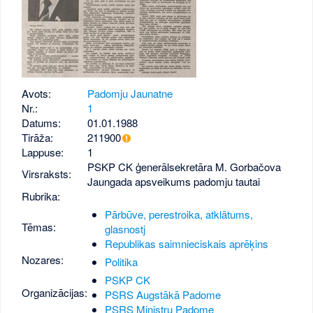
Avots:
Padomju Jaunatne
Nr.:
1
Datums:
01.01.1988
Tirāža:
211900
Lappuse:
1
PSKP CK ģenerālsekretāra M. Gorbačova
Virsraksts:
Jaungada apsveikums padomju tautai
Rubrika:
Pārbūve, perestroika, atklātums,
Tēmas:
glasnostj
Republikas saimnieciskais aprēķins
Nozares:
Politika
PSKP CK
Organizācijas:
PSRS Augstākā Padome
PSRS Ministru Padome