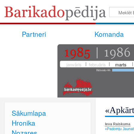
Partneri
Komanda
janvāris
februāris
marts
Helsinki-86
«Apkārt
Sākumlapa
Hronika
Ieva Raiskuma
«Padomju Jaunatn
Nozares