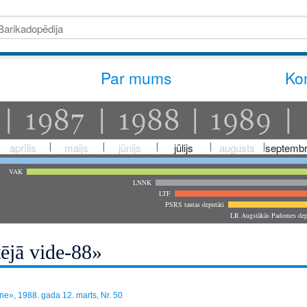
Par mums
Kon
aprīlis
maijs
jūnijs
jūlijs
augusts
septembr
VAK
LNNK
LTF
PSRS tautas deputāti
LR Augstākās Padomes dep
ējā vide-88»
e», 1988. gada 12. marts, Nr. 50