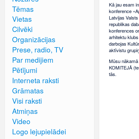
Kā jau esam inf
Tēmas
konference «Ap
Vietas
Latvijas Valst
republikas dab
Cilvēki
konferences or
arhitektu klubs
Organizācijas
darbojas Kultū
Prese, radio, TV
aktīvistu grup
Par medijiem
Mūsu nākamā
KOMITEJĀ (tel
Pētījumi
tās.
Interneta raksti
Grāmatas
Visi raksti
Atmiņas
Video
Logo lejupielādei