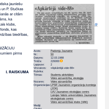
utiska jauniešu
a un P. Stučkas
kšanās ar citām
nāms, ka
ais klubs,
 fonds, kas
rdzības biedrības,
NIZĀCIJU
Avots:
Padomju Jaunatne
ākumiem pirms
Nr.:
50
Datums:
12.03.1988
Tirāža:
226000
Lappuse:
2
Virsraksts:
«Apkārtējā vide-88»
I. RAISKUMA
Rubrika:
Tēmas:
Studentu aktivitātes
Vides aizsardzība, ekoloģija
Nozares:
Vides aizsardzība
Organizācijas:
LPSR Jaunatnes organizāciju komiteja
(JOK)
LVU Jaunatnes ekoloģijas centrs
Latvijas Valsts universitātes Jaunatnes
ekoloģiskais centrs
Vides aizsardzības klubs (VAK)
Mediji:
Cilvēki: