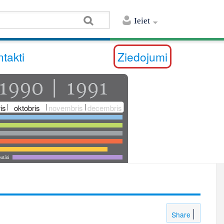
Ieiet
takti
Ziedojumi
is
oktobris
novembris
decembris
utāti
Share