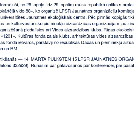
ormējuši, no 26. aprīļa līdz 29. aprīlim mūsu republikā notiks starpta
kārtējā vide-88», ko organizē LPSR Jaunatnes organizāciju komitej
s universitātes Jaunatnes ekoloģiskais centrs. Pēc pirmās kopīgās ti
as un kultūrvēsturisko pieminekļu aizsardzības organizācijām jau zi
ganizēšanā piedalīsies arī Vides aizsardzības klubs, Rīgas ekoloģisk
 «1201», Kultūras fonda zaļais klubs, arhitektūras vides aizsardzības
ras fonda ietvaros, pārstāvji no republikas Dabas un pieminekļu aizsa
iņa no RMI.
 tikšanās — 14. MARTĀ PULKSTEN 15 LPSR JAUNATNES ORGA
efons 332929). Runāsim par gatavošanos par konferencei, par pas