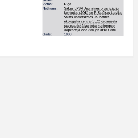
Vietas:
Rīga
Notikums:
Sākas LPSR Jaunatnes organizāciju
komitejas (JOK) un P. Stučkas Latvijas
Valsts universitātes Jaunatnes
ekoloģiskā centra (JEC) organizētā
starptautiskā jauniešu konference
«Apkārtējā vide-88» jeb «EKO-88»
Gads:
1988