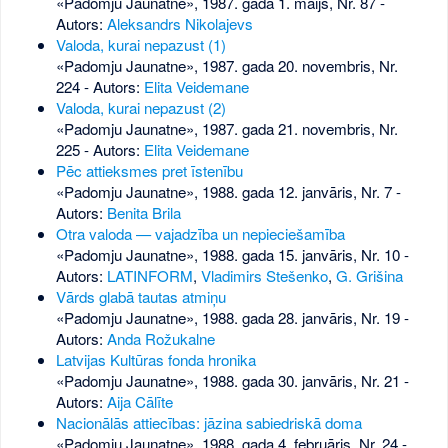
«Padomju Jaunatne», 1987. gada 1. maijs, Nr. 87
-
Autors:
Aleksandrs Nikolajevs
Valoda, kurai nepazust (1)
«Padomju Jaunatne», 1987. gada 20. novembris, Nr.
224
- Autors:
Elita Veidemane
Valoda, kurai nepazust (2)
«Padomju Jaunatne», 1987. gada 21. novembris, Nr.
225
- Autors:
Elita Veidemane
Pēc attieksmes pret īstenību
«Padomju Jaunatne», 1988. gada 12. janvāris, Nr. 7
-
Autors:
Benita Brila
Otra valoda — vajadzība un nepieciešamība
«Padomju Jaunatne», 1988. gada 15. janvāris, Nr. 10
-
Autors:
LATINFORM
,
Vladimirs Stešenko
,
G. Grišina
Vārds glabā tautas atmiņu
«Padomju Jaunatne», 1988. gada 28. janvāris, Nr. 19
-
Autors:
Anda Rožukalne
Latvijas Kultūras fonda hronika
«Padomju Jaunatne», 1988. gada 30. janvāris, Nr. 21
-
Autors:
Aija Cālīte
Nacionālās attiecības: jāzina sabiedriskā doma
«Padomju Jaunatne», 1988. gada 4. februāris, Nr. 24
-