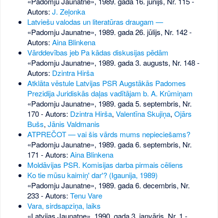
«Padomju Jaunatne», 1989. gada 16. jūnijs, Nr. 115
-
Autors:
J. Zeļonka
Latviešu valodas un literatūras draugam —
«Padomju Jaunatne», 1989. gada 26. jūlijs, Nr. 142
-
Autors:
Aina Blinkena
Vārddevības jeb Pa kādas diskusijas pēdām
«Padomju Jaunatne», 1989. gada 3. augusts, Nr. 148
-
Autors:
Dzintra Hirša
Atklāta vēstule Latvijas PSR Augstākās Padomes
Prezidija Juridiskās daļas vadītājam b. A. Krūmiņam
«Padomju Jaunatne», 1989. gada 5. septembris, Nr.
170
- Autors:
Dzintra Hirša
,
Valentīna Skujiņa
,
Ojārs
Bušs
,
Jānis Valdmanis
ATPREČOT — vai šis vārds mums nepieciešams?
«Padomju Jaunatne», 1989. gada 6. septembris, Nr.
171
- Autors:
Aina Blinkena
Moldāvijas PSR. Komisijas darba pirmais cēliens
Ko tie mūsu kaimiņ' dar'? (Igaunija, 1989)
«Padomju Jaunatne», 1989. gada 6. decembris, Nr.
233
- Autors:
Tenu Vare
Vara, sirdsapziņa, laiks
«Latvijas Jaunatne», 1990. gada 3. janvāris, Nr. 1
-