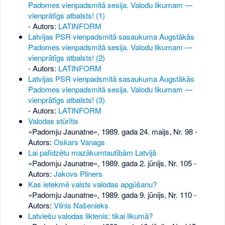
Padomes vienpadsmitā sesija. Valodu likumam —
vienprātīgs atbalsts! (1)
- Autors:
LATINFORM
Latvijas PSR vienpadsmitā sasaukuma Augstākās
Padomes vienpadsmitā sesija. Valodu likumam —
vienprātīgs atbalsts! (2)
- Autors:
LATINFORM
Latvijas PSR vienpadsmitā sasaukuma Augstākās
Padomes vienpadsmitā sesija. Valodu likumam —
vienprātīgs atbalsts! (3)
- Autors:
LATINFORM
Valodas stūrītis
«Padomju Jaunatne», 1989. gada 24. maijs, Nr. 98
-
Autors:
Oskars Vanags
Lai palīdzētu mazākumtautībām Latvijā
«Padomju Jaunatne», 1989. gada 2. jūnijs, Nr. 105
-
Autors:
Jakovs Pliners
Kas ietekmē valsts valodas apgūšanu?
«Padomju Jaunatne», 1989. gada 9. jūnijs, Nr. 110
-
Autors:
Vilnis Našenieks
Latviešu valodas liktenis: tikai likumā?