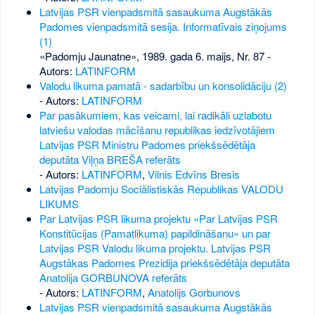
Latvijas PSR vienpadsmitā sasaukuma Augstākās
Padomes vienpadsmitā sesija. Informatīvais ziņojums
(1)
«Padomju Jaunatne», 1989. gada 6. maijs, Nr. 87
-
Autors:
LATINFORM
Valodu likuma pamatā - sadarbību un konsolidāciju (2)
- Autors:
LATINFORM
Par pasākumiem, kas veicami, lai radikāli uzlabotu
latviešu valodas mācīšanu republikas iedzīvotājiem
Latvijas PSR Ministru Padomes priekšsēdētāja
deputāta Viļņa BREŠA referāts
- Autors:
LATINFORM
,
Vilnis Edvīns Bresis
Latvijas Padomju Sociālistiskās Republikas VALODU
LIKUMS
Par Latvijas PSR likuma projektu «Par Latvijas PSR
Konstitūcijas (Pamatlikuma) papildināšanu» un par
Latvijas PSR Valodu likuma projektu. Latvijas PSR
Augstākas Padomes Prezidija priekšsēdētāja deputāta
Anatolija GORBUNOVA referāts
- Autors:
LATINFORM
,
Anatolijs Gorbunovs
Latvijas PSR vienpadsmitā sasaukuma Augstākās