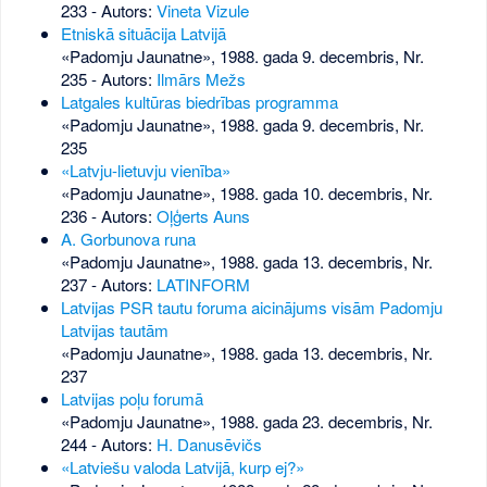
233
- Autors:
Vineta Vizule
Etniskā situācija Latvijā
«Padomju Jaunatne», 1988. gada 9. decembris, Nr.
235
- Autors:
Ilmārs Mežs
Latgales kultūras biedrības programma
«Padomju Jaunatne», 1988. gada 9. decembris, Nr.
235
«Latvju-lietuvju vienība»
«Padomju Jaunatne», 1988. gada 10. decembris, Nr.
236
- Autors:
Oļģerts Auns
A. Gorbunova runa
«Padomju Jaunatne», 1988. gada 13. decembris, Nr.
237
- Autors:
LATINFORM
Latvijas PSR tautu foruma aicinājums visām Padomju
Latvijas tautām
«Padomju Jaunatne», 1988. gada 13. decembris, Nr.
237
Latvijas poļu forumā
«Padomju Jaunatne», 1988. gada 23. decembris, Nr.
244
- Autors:
H. Danusēvičs
«Latviešu valoda Latvijā, kurp ej?»