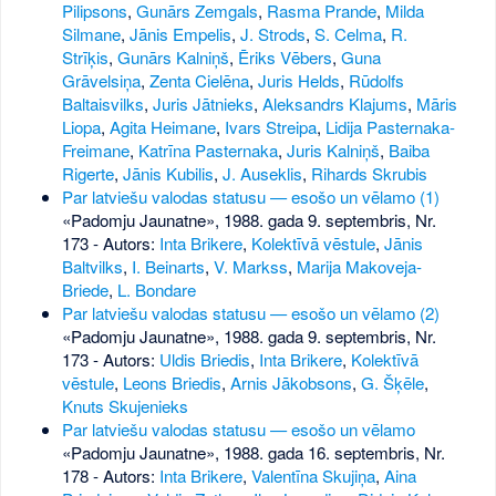
Pilipsons
,
Gunārs Zemgals
,
Rasma Prande
,
Milda
Silmane
,
Jānis Empelis
,
J. Strods
,
S. Celma
,
R.
Strīķis
,
Gunārs Kalniņš
,
Ēriks Vēbers
,
Guna
Grāvelsiņa
,
Zenta Cielēna
,
Juris Helds
,
Rūdolfs
Baltaisvilks
,
Juris Jātnieks
,
Aleksandrs Klajums
,
Māris
Liopa
,
Agita Heimane
,
Ivars Streipa
,
Lidija Pasternaka-
Freimane
,
Katrīna Pasternaka
,
Juris Kalniņš
,
Baiba
Rigerte
,
Jānis Kubilis
,
J. Auseklis
,
Rihards Skrubis
Par latviešu valodas statusu — esošo un vēlamo (1)
«Padomju Jaunatne», 1988. gada 9. septembris, Nr.
173
- Autors:
Inta Brikere
,
Kolektīvā vēstule
,
Jānis
Baltvilks
,
I. Beinarts
,
V. Markss
,
Marija Makoveja-
Briede
,
L. Bondare
Par latviešu valodas statusu — esošo un vēlamo (2)
«Padomju Jaunatne», 1988. gada 9. septembris, Nr.
173
- Autors:
Uldis Briedis
,
Inta Brikere
,
Kolektīvā
vēstule
,
Leons Briedis
,
Arnis Jākobsons
,
G. Šķēle
,
Knuts Skujenieks
Par latviešu valodas statusu — esošo un vēlamo
«Padomju Jaunatne», 1988. gada 16. septembris, Nr.
178
- Autors:
Inta Brikere
,
Valentīna Skujiņa
,
Aina