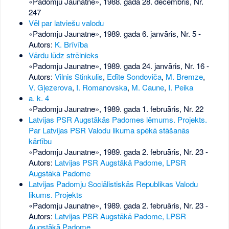
«Padomju Jaunatne», 1988. gada 28. decembris, Nr.
247
Vēl par latviešu valodu
«Padomju Jaunatne», 1989. gada 6. janvāris, Nr. 5
-
Autors:
K. Brīvība
Vārdu lūdz strēlnieks
«Padomju Jaunatne», 1989. gada 24. janvāris, Nr. 16
-
Autors:
Vilnis Stinkulis
,
Edīte Sondoviča
,
M. Bremze
,
V. Gļezerova
,
I. Romanovska
,
M. Caune
,
I. Peika
a. k. 4
«Padomju Jaunatne», 1989. gada 1. februāris, Nr. 22
Latvijas PSR Augstākās Padomes lēmums. Projekts.
Par Latvijas PSR Valodu likuma spēkā stāšanās
kārtību
«Padomju Jaunatne», 1989. gada 2. februāris, Nr. 23
-
Autors:
Latvijas PSR Augstākā Padome, LPSR
Augstākā Padome
Latvijas Padomju Sociālistiskās Republikas Valodu
likums. Projekts
«Padomju Jaunatne», 1989. gada 2. februāris, Nr. 23
-
Autors:
Latvijas PSR Augstākā Padome, LPSR
Augstākā Padome