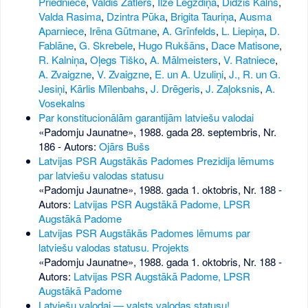
Priedniece
,
Valdis Zatlers
,
Ilze Legzdiņa
,
Didzis Kalns
,
Valda Rasima
,
Dzintra Pūka
,
Brigita Tauriņa
,
Ausma
Aparniece
,
Irēna Gūtmane
,
A. Grīnfelds
,
L. Liepiņa
,
D.
Fablāne
,
G. Skrebele
,
Hugo Rukšāns
,
Dace Matisone
,
R. Kalniņa
,
Oļegs Tiško
,
A. Mālmeisters
,
V. Ratniece
,
A. Zvaigzne
,
V. Zvaigzne
,
E. un A. Uzuliņi
,
J., R. un G.
Jesiņi
,
Kārlis Mīlenbahs
,
J. Drēgeris
,
J. Zaļoksnis
,
A.
Vosekalns
Par konstitucionālām garantijām latviešu valodai
«Padomju Jaunatne», 1988. gada 28. septembris, Nr.
186
- Autors:
Ojārs Bušs
Latvijas PSR Augstākās Padomes Prezidija lēmums
par latviešu valodas statusu
«Padomju Jaunatne», 1988. gada 1. oktobris, Nr. 188
-
Autors:
Latvijas PSR Augstākā Padome, LPSR
Augstākā Padome
Latvijas PSR Augstākās Padomes lēmums par
latviešu valodas statusu. Projekts
«Padomju Jaunatne», 1988. gada 1. oktobris, Nr. 188
-
Autors:
Latvijas PSR Augstākā Padome, LPSR
Augstākā Padome
Latviešu valodai — valsts valodas statusu!