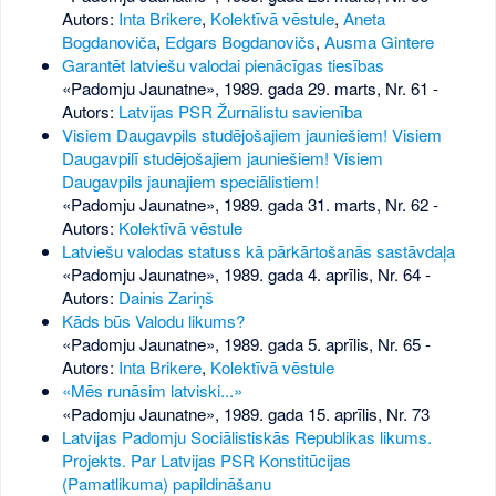
Autors:
Inta Brikere
,
Kolektīvā vēstule
,
Aneta
Bogdanoviča
,
Edgars Bogdanovičs
,
Ausma Gintere
Garantēt latviešu valodai pienācīgas tiesības
«Padomju Jaunatne», 1989. gada 29. marts, Nr. 61
-
Autors:
Latvijas PSR Žurnālistu savienība
Visiem Daugavpils studējošajiem jauniešiem! Visiem
Daugavpilī studējošajiem jauniešiem! Visiem
Daugavpils jaunajiem speciālistiem!
«Padomju Jaunatne», 1989. gada 31. marts, Nr. 62
-
Autors:
Kolektīvā vēstule
Latviešu valodas statuss kā pārkārtošanās sastāvdaļa
«Padomju Jaunatne», 1989. gada 4. aprīlis, Nr. 64
-
Autors:
Dainis Zariņš
Kāds būs Valodu likums?
«Padomju Jaunatne», 1989. gada 5. aprīlis, Nr. 65
-
Autors:
Inta Brikere
,
Kolektīvā vēstule
«Mēs runāsim latviski...»
«Padomju Jaunatne», 1989. gada 15. aprīlis, Nr. 73
Latvijas Padomju Sociālistiskās Republikas likums.
Projekts. Par Latvijas PSR Konstitūcijas
(Pamatlikuma) papildināšanu