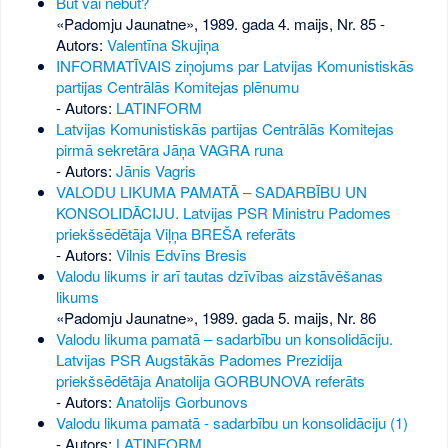
Būt vai nebūt?
«Padomju Jaunatne», 1989. gada 4. maijs, Nr. 85
-
Autors:
Valentīna Skujiņa
INFORMATĪVAIS ziņojums par Latvijas Komunistiskās
partijas Centrālās Komitejas plēnumu
- Autors:
LATINFORM
Latvijas Komunistiskās partijas Centrālās Komitejas
pirmā sekretāra Jāņa VAGRA runa
- Autors:
Jānis Vagris
VALODU LIKUMA PAMATĀ – SADARBĪBU UN
KONSOLIDĀCIJU. Latvijas PSR Ministru Padomes
priekšsēdētāja Viļņa BREŠA referāts
- Autors:
Vilnis Edvīns Bresis
Valodu likums ir arī tautas dzīvības aizstāvēšanas
likums
«Padomju Jaunatne», 1989. gada 5. maijs, Nr. 86
Valodu likuma pamatā – sadarbību un konsolidāciju.
Latvijas PSR Augstākās Padomes Prezidija
priekšsēdētāja Anatolija GORBUNOVA referāts
- Autors:
Anatolijs Gorbunovs
Valodu likuma pamatā - sadarbību un konsolidāciju (1)
- Autors:
LATINFORM