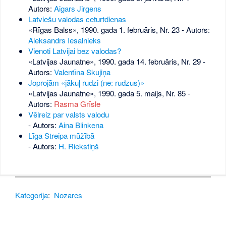
Autors:
Aigars Jirgens
Latviešu valodas ceturtdienas
«Rīgas Balss», 1990. gada 1. februāris, Nr. 23
- Autors:
Aleksandrs Iesalnieks
Vienoti Latvijai bez valodas?
«Latvijas Jaunatne», 1990. gada 14. februāris, Nr. 29
-
Autors:
Valentīna Skujiņa
Joprojām «jākuļ rudzi (ne: rudzus)»
«Latvijas Jaunatne», 1990. gada 5. maijs, Nr. 85
-
Autors:
Rasma Grīsle
Vēlreiz par valsts valodu
- Autors:
Aina Blinkena
Līga Streipa mūžībā
- Autors:
H. Riekstiņš
Kategorija
:
Nozares