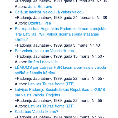
«Padomju Jaunatne», 1989. gada 21. februāris, Nr. 36
-
Autors:
Juris Borzovs
Ceļā uz latviešu valodu kā valsts valodu
«Padomju Jaunatne», 1989. gada 24. februāris, Nr. 38
-
Autors:
Dzintra Hirša
Par republikas Augstākās Padomes lēmuma projektu
"Par Latvijas PSR Valodu likuma spēkā stāšanās
kārtību"
«Padomju Jaunatne», 1989. gada 3. marts, Nr. 43
Par valodu, tautu un Valodu likumu
«Padomju Jaunatne», 1989. gada 15. marts, Nr. 50
-
Autors:
Ilmārs Lazovskis
LĒMUMS par Latvijas PSR Likuma par valsts valodu
spēkā stāšanās kārtību
«Padomju Jaunatne», 1989. gada 22. marts, Nr. 55
-
Autors:
Latvijas Tautas fronte (LTF)
Latvijas Padomju Sociālistiskās Republikas LIKUMS
par valsts valodu. Projekts
«Padomju Jaunatne», 1989. gada 22. marts, Nr. 55
-
Autors:
Latvijas Tautas fronte (LTF)
Kāds būs Valodu likums?
«Padomju Jaunatne», 1989. gada 23. marts, Nr. 56
-