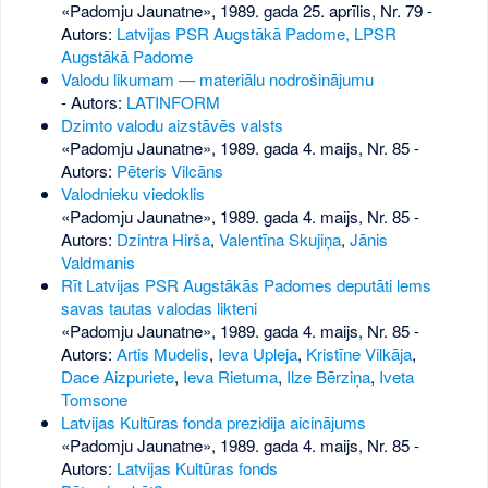
«Padomju Jaunatne», 1989. gada 25. aprīlis, Nr. 79
-
Autors:
Latvijas PSR Augstākā Padome, LPSR
Augstākā Padome
Valodu likumam — materiālu nodrošinājumu
- Autors:
LATINFORM
Dzimto valodu aizstāvēs valsts
«Padomju Jaunatne», 1989. gada 4. maijs, Nr. 85
-
Autors:
Pēteris Vilcāns
Valodnieku viedoklis
«Padomju Jaunatne», 1989. gada 4. maijs, Nr. 85
-
Autors:
Dzintra Hirša
,
Valentīna Skujiņa
,
Jānis
Valdmanis
Rīt Latvijas PSR Augstākās Padomes deputāti lems
savas tautas valodas likteni
«Padomju Jaunatne», 1989. gada 4. maijs, Nr. 85
-
Autors:
Artis Mudelis
,
Ieva Upleja
,
Kristīne Vilkāja
,
Dace Aizpuriete
,
Ieva Rietuma
,
Ilze Bērziņa
,
Iveta
Tomsone
Latvijas Kultūras fonda prezidija aicinājums
«Padomju Jaunatne», 1989. gada 4. maijs, Nr. 85
-
Autors:
Latvijas Kultūras fonds