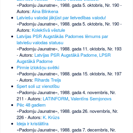
«Padomju Jaunatne», 1988. gada 5. oktobris, Nr. 190
-
Autors:
Aina Blinkena
Latviešu valodai jākļūst par lietvedības valodu!
«Padomju Jaunatne», 1988. gada 5. oktobris, Nr. 190
-
Autors:
Kolektīvā vēstule
Latvijas PSR Augstākās Padomes lēmums par
latviešu valodas statusu
«Padomju Jaunatne», 1988. gada 11. oktobris, Nr. 193
- Autors:
Latvijas PSR Augstākā Padome, LPSR
Augstākā Padome
Pirmie izlokšņu svētki
«Padomju Jaunatne», 1988. gada 15. oktobris, Nr. 197
- Autors:
Rihards Treijs
Spert soli uz vienotību
«Padomju Jaunatne», 1988. gada 4. novembris, Nr.
211
- Autors:
LATINFORM
,
Valentīns Semjonovs
Pēc 48 gadiem
«Padomju Jaunatne», 1988. gada 26. novembris, Nr.
226
- Autors:
K. Krūzs
Ideja ir kristāltīra
«Padomju Jaunatne», 1988. gada 7. decembris, Nr.