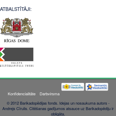
ATBALSTĪTĀJI:
Konfidencialitāte
Darbvirsma
© 2012 Barikadopēdijas fonds. Idejas un nosaukuma autors -
Andrejs Cīrulis. Citēšanas gadījumos atsauce uz Barikadopēdiju ir
obligāta.