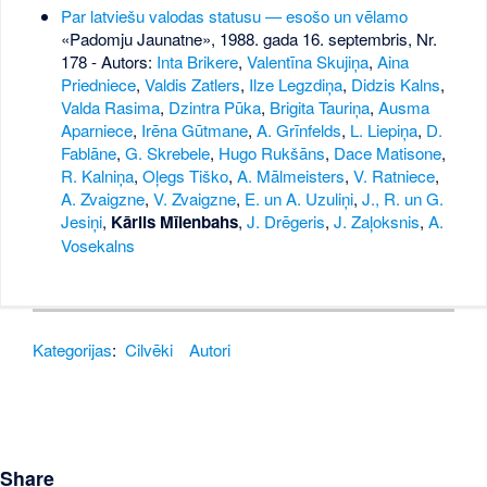
Par latviešu valodas statusu — esošo un vēlamo
«Padomju Jaunatne», 1988. gada 16. septembris, Nr.
178
- Autors:
Inta Brikere
,
Valentīna Skujiņa
,
Aina
Priedniece
,
Valdis Zatlers
,
Ilze Legzdiņa
,
Didzis Kalns
,
Valda Rasima
,
Dzintra Pūka
,
Brigita Tauriņa
,
Ausma
Aparniece
,
Irēna Gūtmane
,
A. Grīnfelds
,
L. Liepiņa
,
D.
Fablāne
,
G. Skrebele
,
Hugo Rukšāns
,
Dace Matisone
,
R. Kalniņa
,
Oļegs Tiško
,
A. Mālmeisters
,
V. Ratniece
,
A. Zvaigzne
,
V. Zvaigzne
,
E. un A. Uzuliņi
,
J., R. un G.
Jesiņi
,
Kārlis Mīlenbahs
,
J. Drēgeris
,
J. Zaļoksnis
,
A.
Vosekalns
Kategorijas
:
Cilvēki
Autori
Share