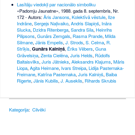
Lasītāju viedokļi par nacionālo simboliku
«Padomju Jaunatne», 1988. gada 8. septembris, Nr.
172
- Autors:
Āris Jansons
,
Kolektīvā vēstule
,
Ilze
Indrāne
,
Sergejs Naļivaiko
,
Andris Slapiņš
,
Ināra
Slucka
,
Dzidra Ritenberga
,
Sandra Sila
,
Heinrihs
Pilipsons
,
Gunārs Zemgals
,
Rasma Prande
,
Milda
Silmane
,
Jānis Empelis
,
J. Strods
,
S. Celma
,
R.
Strīķis
,
Gunārs Kalniņš
,
Ēriks Vēbers
,
Guna
Grāvelsiņa
,
Zenta Cielēna
,
Juris Helds
,
Rūdolfs
Baltaisvilks
,
Juris Jātnieks
,
Aleksandrs Klajums
,
Māris
Liopa
,
Agita Heimane
,
Ivars Streipa
,
Lidija Pasternaka-
Freimane
,
Katrīna Pasternaka
,
Juris Kalniņš
,
Baiba
Rigerte
,
Jānis Kubilis
,
J. Auseklis
,
Rihards Skrubis
Kategorija
:
Cilvēki