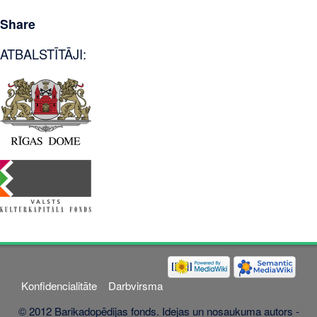
Share
ATBALSTĪTĀJI:
Konfidencialitāte
Darbvirsma
© 2012 Barikadopēdijas fonds. Idejas un nosaukuma autors -