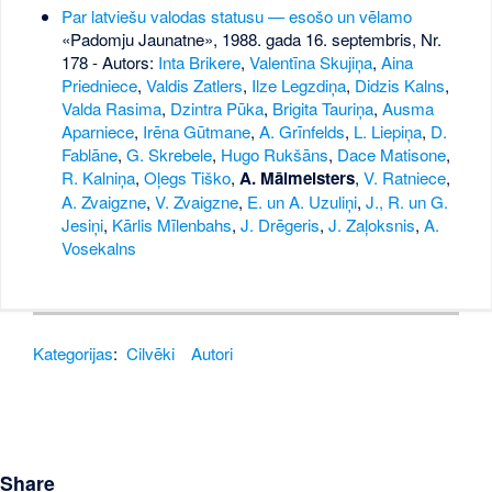
Par latviešu valodas statusu — esošo un vēlamo
«Padomju Jaunatne», 1988. gada 16. septembris, Nr.
178
- Autors:
Inta Brikere
,
Valentīna Skujiņa
,
Aina
Priedniece
,
Valdis Zatlers
,
Ilze Legzdiņa
,
Didzis Kalns
,
Valda Rasima
,
Dzintra Pūka
,
Brigita Tauriņa
,
Ausma
Aparniece
,
Irēna Gūtmane
,
A. Grīnfelds
,
L. Liepiņa
,
D.
Fablāne
,
G. Skrebele
,
Hugo Rukšāns
,
Dace Matisone
,
R. Kalniņa
,
Oļegs Tiško
,
A. Mālmeisters
,
V. Ratniece
,
A. Zvaigzne
,
V. Zvaigzne
,
E. un A. Uzuliņi
,
J., R. un G.
Jesiņi
,
Kārlis Mīlenbahs
,
J. Drēgeris
,
J. Zaļoksnis
,
A.
Vosekalns
Kategorijas
:
Cilvēki
Autori
Share