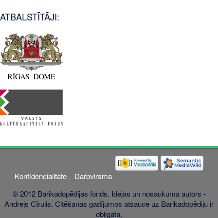
ATBALSTĪTĀJI:
Konfidencialitāte
Darbvirsma
© 2012 Barikadopēdijas fonds. Idejas un nosaukuma autors -
Andrejs Cīrulis. Citēšanas gadījumos atsauce uz Barikadopēdiju ir
obligāta.