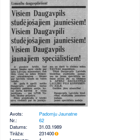
Avots:
Padomju Jaunatne
Nr.:
62
Datums:
31.03.1989
Tirāža:
231400
Lappuse:
1