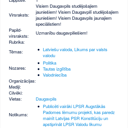
Visiem Daugavpils studējošajiem
jauniešiem! Visiem Daugavpilī studējošajiem
Virsraksts:
jauniešiem! Visiem Daugavpils jaunajiem
speciālistiem!
Papild­
Uzmanību daugavpiliešiem!
virsraksts:
Rubrika:
Latviešu valoda, Likums par valsts
Tēmas:
valodu
Politika
Nozares:
Tautas izglītība
Valodniecība
Organizācijas:
Mediji:
Cilvēki:
Vietas:
Daugavpils
Publicēti vairāki LPSR Augstākās
Padomes lēmumu projekti, kas paredz
Notikums:
mainīt Latvijas PSR Konstitūciju un
apstiprināt LPSR Valodu likumu