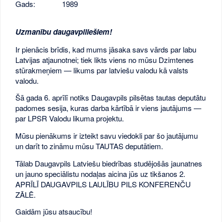
Gads:
1989
Uzmanību daugavpiliešiem!
Ir pienācis brīdis, kad mums jāsaka savs vārds par labu
Latvijas atjaunotnei; tiek likts viens no mūsu Dzimtenes
stūrakmeņiem — likums par latviešu valodu kā valsts
valodu.
Šā gada 6. aprīlī notiks Daugavpils pilsētas tautas deputātu
padomes sesija, kuras darba kārtībā ir viens jautājums —
par LPSR Valodu likuma projektu.
Mūsu pienākums ir izteikt savu viedokli par šo jautājumu
un darīt to zināmu mūsu TAUTAS deputātiem.
Tālab Daugavpils Latviešu biedrības studējošās jaunatnes
un jauno speciālistu nodaļas aicina jūs uz tikšanos 2.
APRĪLĪ DAUGAVPILS LAULĪBU PILS KONFERENČU
ZĀLĒ.
Gaidām jūsu atsaucību!