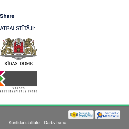
Share
ATBALSTĪTĀJI:
Konfidencialitāte
Darbvirsma