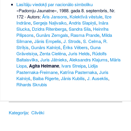
Lasītāju viedokļi par nacionālo simboliku
«Padomju Jaunatne», 1988. gada 8. septembris, Nr.
172
- Autors:
Āris Jansons
,
Kolektīvā vēstule
,
Ilze
Indrāne
,
Sergejs Naļivaiko
,
Andris Slapiņš
,
Ināra
Slucka
,
Dzidra Ritenberga
,
Sandra Sila
,
Heinrihs
Pilipsons
,
Gunārs Zemgals
,
Rasma Prande
,
Milda
Silmane
,
Jānis Empelis
,
J. Strods
,
S. Celma
,
R.
Strīķis
,
Gunārs Kalniņš
,
Ēriks Vēbers
,
Guna
Grāvelsiņa
,
Zenta Cielēna
,
Juris Helds
,
Rūdolfs
Baltaisvilks
,
Juris Jātnieks
,
Aleksandrs Klajums
,
Māris
Liopa
,
Agita Heimane
,
Ivars Streipa
,
Lidija
Pasternaka-Freimane
,
Katrīna Pasternaka
,
Juris
Kalniņš
,
Baiba Rigerte
,
Jānis Kubilis
,
J. Auseklis
,
Rihards Skrubis
Kategorija
:
Cilvēki