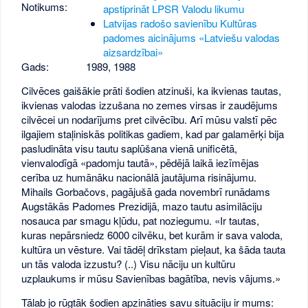
Notikums:
apstiprināt LPSR Valodu likumu
Latvijas radošo savienību Kultūras
padomes aicinājums «Latviešu valodas
aizsardzībai»
Gads:
1989
,
1988
Cilvēces gaišākie prāti šodien atzinuši, ka ikvienas tautas,
ikvienas valodas izzušana no zemes virsas ir zaudējums
cilvēcei un nodarījums pret cilvēcību. Arī mūsu valstī pēc
ilgajiem staļiniskās politikas gadiem, kad par galamērķi bija
pasludināta visu tautu saplūšana vienā unificētā,
vienvalodīgā «padomju tautā», pēdējā laikā iezīmējas
cerība uz humānāku nacionālā jautājuma risinājumu.
Mihails Gorbačovs, pagājušā gada novembrī runādams
Augstākās Padomes Prezidijā, mazo tautu asimilāciju
nosauca par smagu kļūdu, pat noziegumu. «Ir tautas,
kuras nepārsniedz 6000 cilvēku, bet kurām ir sava valoda,
kultūra un vēsture. Vai tādēļ drīkstam pieļaut, ka šāda tauta
un tās valoda izzustu? (..) Visu nāciju un kultūru
uzplaukums ir mūsu Savienības bagātība, nevis vājums.»
Tālab jo rūgtāk šodien apzināties savu situāciju ir mums: