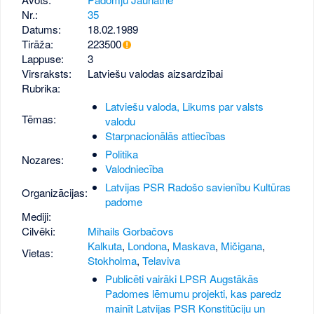
Nr.:
35
Datums:
18.02.1989
Tirāža:
223500
Lappuse:
3
Virsraksts:
Latviešu valodas aizsardzībai
Rubrika:
Latviešu valoda, Likums par valsts
Tēmas:
valodu
Starpnacionālās attiecības
Politika
Nozares:
Valodniecība
Latvijas PSR Radošo savienību Kultūras
Organizācijas:
padome
Mediji:
Cilvēki:
Mihails Gorbačovs
Kalkuta
,
Londona
,
Maskava
,
Mičigana
,
Vietas:
Stokholma
,
Telaviva
Publicēti vairāki LPSR Augstākās
Padomes lēmumu projekti, kas paredz
mainīt Latvijas PSR Konstitūciju un