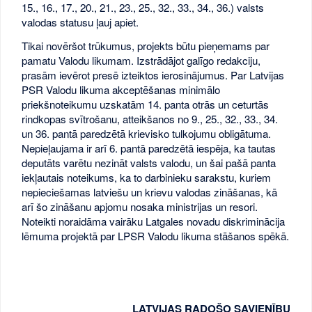
15., 16., 17., 20., 21., 23., 25., 32., 33., 34., 36.) valsts
valodas statusu ļauj apiet.
Tikai novēršot trūkumus, projekts būtu pieņemams par
pamatu Valodu likumam. Izstrādājot galīgo redakciju,
prasām ievērot presē izteiktos ierosinājumus. Par Latvijas
PSR Valodu likuma akceptēšanas minimālo
priekšnoteikumu uzskatām 14. panta otrās un ceturtās
rindkopas svītrošanu, atteikšanos no 9., 25., 32., 33., 34.
un 36. pantā paredzētā krievisko tulkojumu obligātuma.
Nepieļaujama ir arī 6. pantā paredzētā iespēja, ka tautas
deputāts varētu nezināt valsts valodu, un šai pašā panta
iekļautais noteikums, ka to darbinieku sarakstu, kuriem
nepieciešamas latviešu un krievu valodas zināšanas, kā
arī šo zināšanu apjomu nosaka ministrijas un resori.
Noteikti noraidāma vairāku Latgales novadu diskriminācija
lēmuma projektā par LPSR Valodu likuma stāšanos spēkā.
LATVIJAS RADOŠO SAVIENĪBU