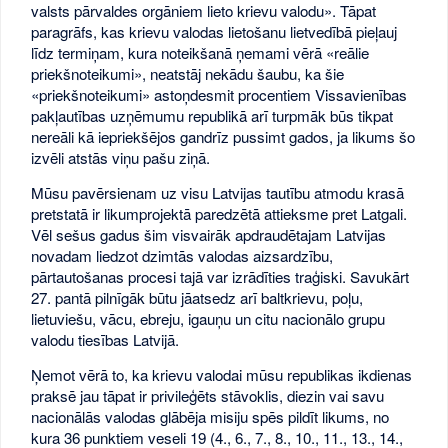
valsts pārvaldes orgāniem lieto krievu valodu». Tāpat
paragrāfs, kas krievu valodas lietošanu lietvedībā pieļauj
līdz termiņam, kura noteikšanā ņemami vērā «reālie
priekšnoteikumi», neatstāj nekādu šaubu, ka šie
«priekšnoteikumi» astoņdesmit procentiem Vissavienības
pakļautības uzņēmumu republikā arī turpmāk būs tikpat
nereāli kā iepriekšējos gandrīz pussimt gados, ja likums šo
izvēli atstās viņu pašu ziņā.
Mūsu pavērsienam uz visu Latvijas tautību atmodu krasā
pretstatā ir likumprojektā paredzētā attieksme pret Latgali.
Vēl sešus gadus šim visvairāk apdraudētajam Latvijas
novadam liedzot dzimtās valodas aizsardzību,
pārtautošanas procesi tajā var izrādīties traģiski. Savukārt
27. pantā pilnīgāk būtu jāatsedz arī baltkrievu, poļu,
lietuviešu, vācu, ebreju, igauņu un citu nacionālo grupu
valodu tiesības Latvijā.
Ņemot vērā to, ka krievu valodai mūsu republikas ikdienas
praksē jau tāpat ir privileģēts stāvoklis, diezin vai savu
nacionālās valodas glābēja misiju spēs pildīt likums, no
kura 36 punktiem veseli 19 (4., 6., 7., 8., 10., 11., 13., 14.,