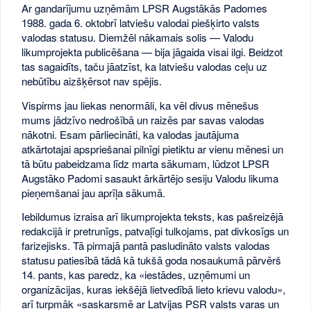
Ar gandarījumu uzņēmām LPSR Augstākās Padomes
1988. gada 6. oktobrī latviešu valodai piešķirto valsts
valodas statusu. Diemžēl nākamais solis — Valodu
likumprojekta publicēšana — bija jāgaida visai ilgi. Beidzot
tas sagaidīts, taču jāatzīst, ka latviešu valodas ceļu uz
nebūtību aizšķērsot nav spējis.
Vispirms jau liekas nenormāli, ka vēl divus mēnešus
mums jādzīvo nedrošībā un raizēs par savas valodas
nākotni. Esam pārliecināti, ka valodas jautājuma
atkārtotajai apspriešanai pilnīgi pietiktu ar vienu mēnesi un
tā būtu pabeidzama līdz marta sākumam, lūdzot LPSR
Augstāko Padomi sasaukt ārkārtējo sesiju Valodu likuma
pieņemšanai jau aprīļa sākumā.
Iebildumus izraisa arī likumprojekta teksts, kas pašreizējā
redakcijā ir pretrunīgs, patvaļīgi tulkojams, pat divkosīgs un
farizejisks. Tā pirmajā pantā pasludināto valsts valodas
statusu patiesībā tādā kā tukšā goda nosaukumā pārvērš
14. pants, kas paredz, ka «iestādes, uzņēmumi un
organizācijas, kuras iekšējā lietvedībā lieto krievu valodu»,
arī turpmāk «saskarsmē ar Latvijas PSR valsts varas un