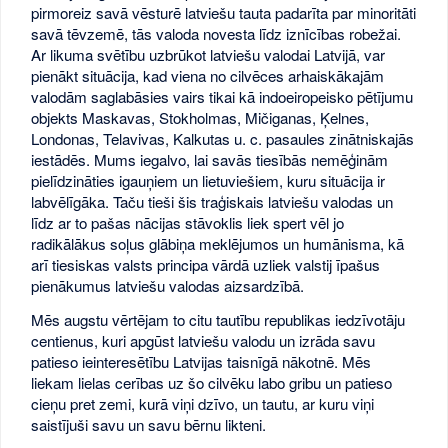
pirmoreiz savā vēsturē latviešu tauta padarīta par minoritāti
savā tēvzemē, tās valoda novesta līdz iznīcības robežai.
Ar likuma svētību uzbrūkot latviešu valodai Latvijā, var
pienākt situācija, kad viena no cilvēces arhaiskākajām
valodām saglabāsies vairs tikai kā indoeiropeisko pētījumu
objekts Maskavas, Stokholmas, Mičiganas, Ķelnes,
Londonas, Telavivas, Kalkutas u. c. pasaules zinātniskajās
iestādēs. Mums iegalvo, lai savās tiesībās nemēģinām
pielīdzināties igauņiem un lietuviešiem, kuru situācija ir
labvēlīgāka. Taču tieši šis traģiskais latviešu valodas un
līdz ar to pašas nācijas stāvoklis liek spert vēl jo
radikālākus soļus glābiņa meklējumos un humānisma, kā
arī tiesiskas valsts principa vārdā uzliek valstij īpašus
pienākumus latviešu valodas aizsardzībā.
Mēs augstu vērtējam to citu tautību republikas iedzīvotāju
centienus, kuri apgūst latviešu valodu un izrāda savu
patieso ieinteresētību Latvijas taisnīgā nākotnē. Mēs
liekam lielas cerības uz šo cilvēku labo gribu un patieso
cieņu pret zemi, kurā viņi dzīvo, un tautu, ar kuru viņi
saistījuši savu un savu bērnu likteni.