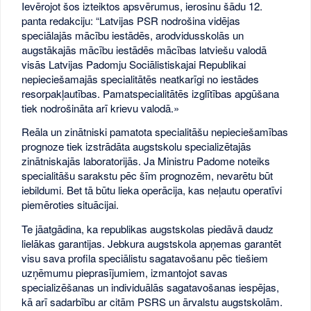
Ievērojot šos izteiktos apsvērumus, ierosinu šādu 12.
panta redakciju: “Latvijas PSR nodrošina vidējas
speciālajās mācību iestādēs, arodvidusskolās un
augstākajās mācību iestādēs mācības latviešu valodā
visās Latvijas Padomju Sociālistiskajai Republikai
nepieciešamajās specialitātēs neatkarīgi no iestādes
resorpakļautības. Pamatspecialitātēs izglītības apgūšana
tiek nodrošināta arī krievu valodā.»
Reāla un zinātniski pamatota specialitāšu nepieciešamības
prognoze tiek izstrādāta augstskolu specializētajās
zinātniskajās laboratorijās. Ja Ministru Padome noteiks
specialitāšu sarakstu pēc šīm prognozēm, nevarētu būt
iebildumi. Bet tā būtu lieka operācija, kas neļautu operatīvi
piemēroties situācijai.
Te jāatgādina, ka republikas augstskolas piedāvā daudz
lielākas garantijas. Jebkura augstskola apņemas garantēt
visu sava profila speciālistu sagatavošanu pēc tiešiem
uzņēmumu pieprasījumiem, izmantojot savas
specializēšanas un individuālās sagatavošanas iespējas,
kā arī sadarbību ar citām PSRS un ārvalstu augstskolām.