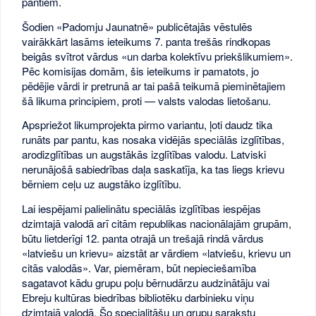
pantiem.
Šodien «Padomju Jaunatnē» publicētajās vēstulēs
vairākkārt lasāms ieteikums 7. panta trešās rindkopas
beigās svītrot vārdus «un darba kolektīvu priekšlikumiem».
Pēc komisijas domām, šis ieteikums ir pamatots, jo
pēdējie vārdi ir pretrunā ar tai pašā teikumā pieminētajiem
šā likuma principiem, proti — valsts valodas lietošanu.
Apspriežot likumprojekta pirmo variantu, ļoti daudz tika
runāts par pantu, kas nosaka vidējās speciālās izglītības,
arodizglītības un augstākās izglītības valodu. Latviski
nerunājošā sabiedrības daļa saskatīja, ka tas liegs krievu
bērniem ceļu uz augstāko izglītību.
Lai iespējami palielinātu speciālās izglītības iespējas
dzimtajā valodā arī citām republikas nacionālajām grupām,
būtu lietderīgi 12. panta otrajā un trešajā rindā vārdus
«latviešu un krievu» aizstāt ar vārdiem «latviešu, krievu un
citās valodās». Var, piemēram, būt nepieciešamība
sagatavot kādu grupu poļu bērnudārzu audzinātāju vai
Ebreju kultūras biedrības bibliotēku darbinieku viņu
dzimtajā valodā. Šo specialitāšu un grupu sarakstu