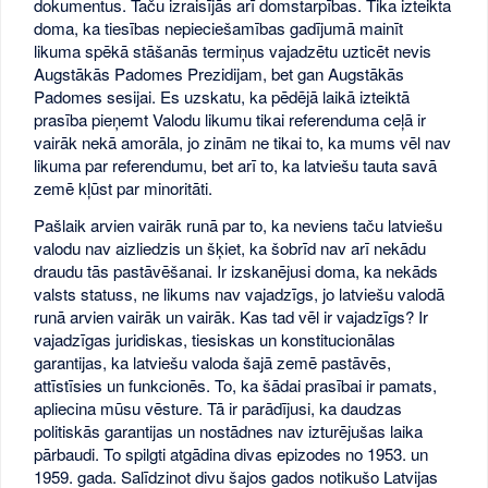
dokumentus. Taču izraisījās arī domstarpības. Tika izteikta
doma, ka tiesības nepieciešamības gadījumā mainīt
likuma spēkā stāšanās termiņus vajadzētu uzticēt nevis
Augstākās Padomes Prezidijam, bet gan Augstākās
Padomes sesijai. Es uzskatu, ka pēdējā laikā izteiktā
prasība pieņemt Valodu likumu tikai referenduma ceļā ir
vairāk nekā amorāla, jo zinām ne tikai to, ka mums vēl nav
likuma par referendumu, bet arī to, ka latviešu tauta savā
zemē kļūst par minoritāti.
Pašlaik arvien vairāk runā par to, ka neviens taču latviešu
valodu nav aizliedzis un šķiet, ka šobrīd nav arī nekādu
draudu tās pastāvēšanai. Ir izskanējusi doma, ka nekāds
valsts statuss, ne likums nav vajadzīgs, jo latviešu valodā
runā arvien vairāk un vairāk. Kas tad vēl ir vajadzīgs? Ir
vajadzīgas juridiskas, tiesiskas un konstitucionālas
garantijas, ka latviešu valoda šajā zemē pastāvēs,
attīstīsies un funkcionēs. To, ka šādai prasībai ir pamats,
apliecina mūsu vēsture. Tā ir parādījusi, ka daudzas
politiskās garantijas un nostādnes nav izturējušas laika
pārbaudi. To spilgti atgādina divas epizodes no 1953. un
1959. gada. Salīdzinot divu šajos gados notikušo Latvijas