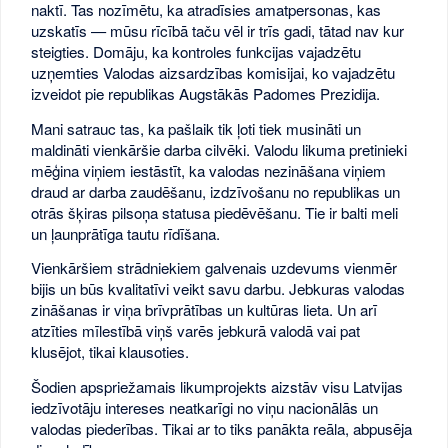
naktī. Tas nozīmētu, ka atradīsies amatpersonas, kas
uzskatīs — mūsu rīcībā taču vēl ir trīs gadi, tātad nav kur
steigties. Domāju, ka kontroles funkcijas vajadzētu
uzņemties Valodas aizsardzības komisijai, ko vajadzētu
izveidot pie republikas Augstākās Padomes Prezidija.
Mani satrauc tas, ka pašlaik tik ļoti tiek musināti un
maldināti vienkāršie darba cilvēki. Valodu likuma pretinieki
mēģina viņiem iestāstīt, ka valodas nezināšana viņiem
draud ar darba zaudēšanu, izdzīvošanu no republikas un
otrās šķiras pilsoņa statusa piedēvēšanu. Tie ir balti meli
un ļaunprātīga tautu rīdīšana.
Vienkāršiem strādniekiem galvenais uzdevums vienmēr
bijis un būs kvalitatīvi veikt savu darbu. Jebkuras valodas
zināšanas ir viņa brīvprātības un kultūras lieta. Un arī
atzīties mīlestībā viņš varēs jebkurā valodā vai pat
klusējot, tikai klausoties.
Šodien apspriežamais likumprojekts aizstāv visu Latvijas
iedzīvotāju intereses neatkarīgi no viņu nacionālās un
valodas piederības. Tikai ar to tiks panākta reāla, abpusēja