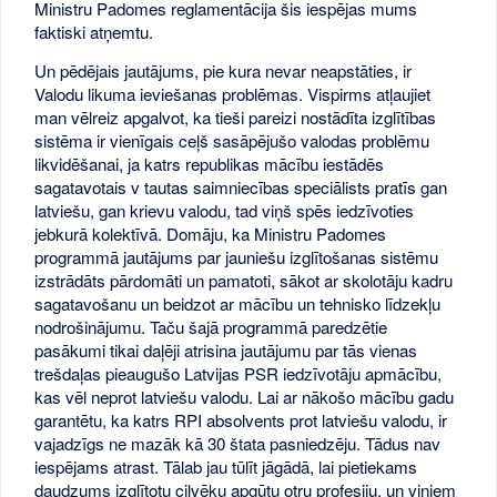
Ministru Padomes reglamentācija šis iespējas mums
faktiski atņemtu.
Un pēdējais jautājums, pie kura nevar neapstāties, ir
Valodu likuma ieviešanas problēmas. Vispirms atļaujiet
man vēlreiz apgalvot, ka tieši pareizi nostādīta izglītības
sistēma ir vienīgais ceļš sasāpējušo valodas problēmu
likvidēšanai, ja katrs republikas mācību iestādēs
sagatavotais v tautas saimniecības speciālists pratīs gan
latviešu, gan krievu valodu, tad viņš spēs iedzīvoties
jebkurā kolektīvā. Domāju, ka Ministru Padomes
programmā jautājums par jauniešu izglītošanas sistēmu
izstrādāts pārdomāti un pamatoti, sākot ar skolotāju kadru
sagatavošanu un beidzot ar mācību un tehnisko līdzekļu
nodrošinājumu. Taču šajā programmā paredzētie
pasākumi tikai daļēji atrisina jautājumu par tās vienas
trešdaļas pieaugušo Latvijas PSR iedzīvotāju apmācību,
kas vēl neprot latviešu valodu. Lai ar nākošo mācību gadu
garantētu, ka katrs RPI absolvents prot latviešu valodu, ir
vajadzīgs ne mazāk kā 30 štata pasniedzēju. Tādus nav
iespējams atrast. Tālab jau tūlīt jāgādā, lai pietiekams
daudzums izglītotu cilvēku apgūtu otru profesiju, un viņiem