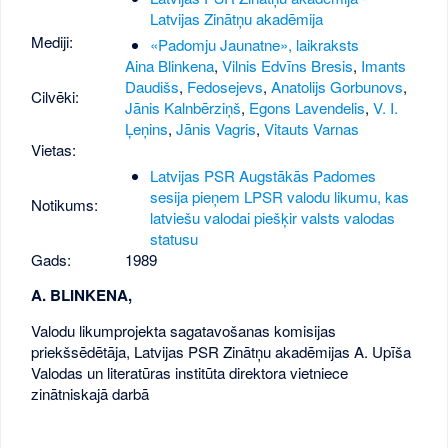
Latvijas Zinātņu akadēmija
Mediji:
«Padomju Jaunatne», laikraksts
Aina Blinkena
,
Vilnis Edvīns Bresis
,
Imants
Daudišs
,
Fedosejevs
,
Anatolijs Gorbunovs
,
Cilvēki:
Jānis Kalnbērziņš
,
Egons Lavendelis
,
V. I.
Ļeņins
,
Jānis Vagris
,
Vitauts Varnas
Vietas:
Latvijas PSR Augstākās Padomes
sesija pieņem LPSR valodu likumu, kas
Notikums:
latviešu valodai piešķir valsts valodas
statusu
Gads:
1989
A. BLINKENA,
Valodu likumprojekta sagatavošanas komisijas
priekšsēdētāja, Latvijas PSR Zinātņu akadēmijas A. Upīša
Valodas un literatūras institūta direktora vietniece
zinātniskajā darbā