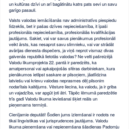
un kultūras dzīvi un arī bagātinātu katrs pats sevi un savu
garīgo pasauli.
Valsts valodas iemācīšanās nav administratīvs piespiedu
līdzeklis, bet ir pašas dzīves nepieciešamība, it īpaši
profesionāla nepieciešamība, profesionālās kvalifikācijas
jautājums. Sakiet, vai var savus pienākumus profesionāli
veikt ārsts, kas nesaprot savu slimnieku, vai var strādāt
avārijas dienesta dispečers, ja viņš neprot vismaz divas
galvenās republikā lietotās valodas? Ne velti pašreizējā
Valodu likumprojekta 22. pantā ir paredzēts, ka
amatpersonai vai apkalpojošās sfēras darbiniekam, kura
pienākumos ietilpst saskare ar pilsoņiem, jāatlīdzina
latviešu vai krievu valodas neprasmes dēļ pilsonim
nodarītais kaitējums. Vēsture liecina, ka valodu, ja ir griba
un vajadzība, var apgūt ļoti ātri. Tāpēc lēmumā paredzētie
trīs gadi Valodu likuma ieviešanai šķiet reāls un
pieņemams termiņš.
Cienījamie deputāti! Šodien jums izlemšanai ir nodots ne
tikai lingvistikas vai jurisprudences jautājums. Valodu
likuma pieņemšana vai nepieņemšana šāsdienas Padomju