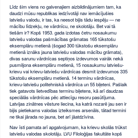
Līdz šim viens no galvenajiem aizbildinājumiem tam, ka
daudzi mūsu republikas iedzīvotāji nav iemācījušies
latviešu valodu, ir tas, ka neesot bijis tādu iespēju — ne
mācību līdzekļu, ne vārdnīcu, ne skolotāju. Bet vai tā
tiešām ir? Kopš 1953. gada izdotas četru nosaukumu
latviešu valodas pašmācības grāmatas 165 tūkstošu
eksemplāru metienā (šogad 300 tūkstošu eksemplāru
metienā iznāks jauna latviešu valodas mācību grāmata),
divas sarunu vārdnīcas septiņos izdevumos vairāk nekā
pusmiljona eksemplāru metienā, 15 nosaukumu latviešu-
krievu vai krievu-latviešu vārdnīcas desmit izdevumos 335
tūkstošu eksemplāru metienā. 14 terminu vārdnīcas,
krievu-latviešu politehniskā vārdnīca un 55 biļeteni. Pašlaik
tiek gatavots lietvedības terminu biļetens, kā arī daudzas
speciālās vārdnīcas pēc attiecīgu resoru pasūtījuma.
Latvijas zinātnes vēsture liecina, ka katrā nozarē jau sen ir
bijis pietiekams valodas izteiksmes arsenāls, tātad termini
ne tikai jārada no jauna, bet arī jāatdzīvina.
Nav īsti pamata arī apgalvojumam, ka krievu skolās trūkst
latviešu valodas skolotāju. LVU Filoloģijas fakultāte kopš