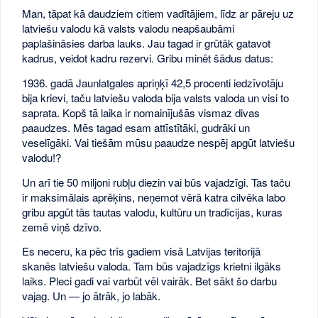
Man, tāpat kā daudziem citiem vadītājiem, līdz ar pāreju uz
latviešu valodu kā valsts valodu neapšaubāmi
paplašināsies darba lauks. Jau tagad ir grūtāk gatavot
kadrus, veidot kadru rezervi. Gribu minēt šādus datus:
1936. gadā Jaunlatgales apriņķī 42,5 procenti iedzīvotāju
bija krievi, taču latviešu valoda bija valsts valoda un visi to
saprata. Kopš tā laika ir nomainījušās vismaz divas
paaudzes. Mēs tagad esam attīstītāki, gudrāki un
veselīgāki. Vai tiešām mūsu paaudze nespēj apgūt latviešu
valodu!?
Un arī tie 50 miljoni rubļu diezin vai būs vajadzīgi. Tas taču
ir maksimālais aprēķins, neņemot vērā katra cilvēka labo
gribu apgūt tās tautas valodu, kultūru un tradīcijas, kuras
zemē viņš dzīvo.
Es neceru, ka pēc trīs gadiem visā Latvijas teritorijā
skanēs latviešu valoda. Tam būs vajadzīgs krietni ilgāks
laiks. Pleci gadi vai varbūt vēl vairāk. Bet sākt šo darbu
vajag. Un — jo ātrāk, jo labāk.