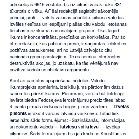
adresētajās 6915 vēstulēs bija izteikuši vairāk nekā 331
tūkstotis cilvēku. Arī šai redakcijā saglabāti sākotnējie
principi, proti — valsts valodas prioritāte. pilsoņa valodas
izvēles tiesības un iespējami plašas citu valodu lietošanas
tiesības mazākuma nacionālajām grupām. Tikai tagad
likums ir koncentrētāks, precīzāks un konkrētāks. Par šo
otro redakciju, kas publicēta presē, ir saņemtas lielākoties
pozitīvas atsauksmes, arī no Latvijā dzīvojošo citu
nacionālo grupu pārstāvjiem. Te es neminu Interfrontes
destruktīvās akcijas, jo uzskatu, ka tās vērtējumā nav
pozitīva kodola un objektīvu argumentu.
Kaut arī pamatos apspriešanai nodotais Valodu
likumprojekts apmierina, izteikšu jums pārdomām dažus
saņemtos priekšlikumus. Piemēram, varētu būt lietderīgi
ievērot biedra Fedosejeva ierosinājumu precizitātes labad
4. panta pirmās rindkopas beigās pirms vārdiem …
izvēlas
pilsonis
ierakstīt vārdus latviešu vai krievu. Tātad tiek
ierosināts šāds formulējums: «Sazināšanās, informācijas
un dokumentu valodu —
latviešu
vai
krievu
— izvēlas
pilsonis». Šāds formulējums bija jau kādā no Konstitūcijas