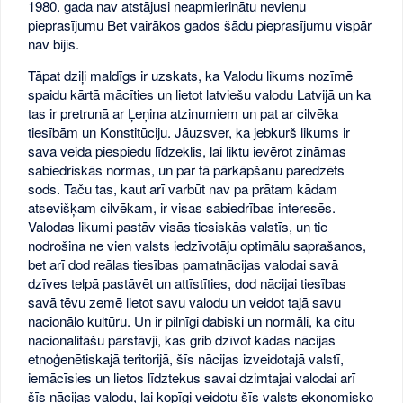
1980. gada nav atstājusi neapmierinātu nevienu
pieprasījumu Bet vairākos gados šādu pieprasījumu vispār
nav bijis.
Tāpat dziļi maldīgs ir uzskats, ka Valodu likums nozīmē
spaidu kārtā mācīties un lietot latviešu valodu Latvijā un ka
tas ir pretrunā ar Ļeņina atzinumiem un pat ar cilvēka
tiesībām un Konstitūciju. Jāuzsver, ka jebkurš likums ir
sava veida piespiedu līdzeklis, lai liktu ievērot zināmas
sabiedriskās normas, un par tā pārkāpšanu paredzēts
sods. Taču tas, kaut arī varbūt nav pa prātam kādam
atsevišķam cilvēkam, ir visas sabiedrības interesēs.
Valodas likumi pastāv visās tiesiskās valstīs, un tie
nodrošina ne vien valsts iedzīvotāju optimālu saprašanos,
bet arī dod reālas tiesības pamatnācijas valodai savā
dzīves telpā pastāvēt un attīstīties, dod nācijai tiesības
savā tēvu zemē lietot savu valodu un veidot tajā savu
nacionālo kultūru. Un ir pilnīgi dabiski un normāli, ka citu
nacionalitāšu pārstāvji, kas grib dzīvot kādas nācijas
etnoģenētiskajā teritorijā, šīs nācijas izveidotajā valstī,
iemācīsies un lietos līdztekus savai dzimtajai valodai arī
šīs nācijas valodu, lai kopīgi veidotu šīs valsts ekonomisko