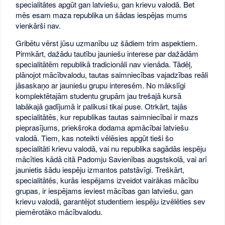
specialitātes apgūt gan latviešu, gan krievu valodā. Bet
mēs esam maza republika un šādas iespējas mums
vienkārši nav.
Gribētu vērst jūsu uzmanību uz šādiem trim aspektiem.
Pirmkārt, dažādu tautību jauniešu interese par dažādām
specialitātēm republikā tradicionāli nav vienāda. Tādēļ,
plānojot mācībvalodu, tautas saimniecības vajadzības reāli
jāsaskaņo ar jauniešu grupu interesēm. No mākslīgi
komplektētajām studentu grupām jau trešajā kursā
labākajā gadījumā ir palikusi tikai puse. Otrkārt, tajās
specialitātēs, kur republikas tautas saimniecībai ir mazs
pieprasījums, priekšroka dodama apmācībai latviešu
valodā. Tiem, kas noteikti vēlēsies apgūt tieši šo
specialitāti krievu valodā, vai nu republika sagādās iespēju
mācīties kādā citā Padomju Savienības augstskolā, vai arī
jaunietis šādu iespēju izmantos patstāvīgi. Treškārt,
specialitātēs, kurās iespējams izveidot vairākas mācību
grupas, ir iespējams ieviest mācības gan latviešu, gan
krievu valodā, garantējot studentiem iespēju izvēlēties sev
piemērotāko mācībvalodu.