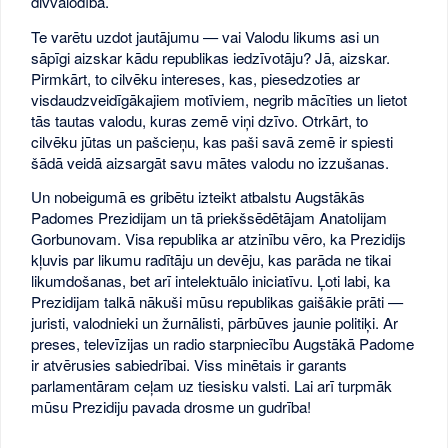
divvalodība.
Te varētu uzdot jautājumu — vai Valodu likums asi un
sāpīgi aizskar kādu republikas iedzīvotāju? Jā, aizskar.
Pirmkārt, to cilvēku intereses, kas, piesedzoties ar
visdaudzveidīgākajiem motīviem, negrib mācīties un lietot
tās tautas valodu, kuras zemē viņi dzīvo. Otrkārt, to
cilvēku jūtas un pašcieņu, kas paši savā zemē ir spiesti
šādā veidā aizsargāt savu mātes valodu no izzušanas.
Un nobeigumā es gribētu izteikt atbalstu Augstākās
Padomes Prezidijam un tā priekšsēdētājam Anatolijam
Gorbunovam. Visa republika ar atzinību vēro, ka Prezidijs
kļuvis par likumu radītāju un devēju, kas parāda ne tikai
likumdošanas, bet arī intelektuālo iniciatīvu. Ļoti labi, ka
Prezidijam talkā nākuši mūsu republikas gaišākie prāti —
juristi, valodnieki un žurnālisti, pārbūves jaunie politiķi. Ar
preses, televīzijas un radio starpniecību Augstākā Padome
ir atvērusies sabiedrībai. Viss minētais ir garants
parlamentāram ceļam uz tiesisku valsti. Lai arī turpmāk
mūsu Prezidiju pavada drosme un gudrība!