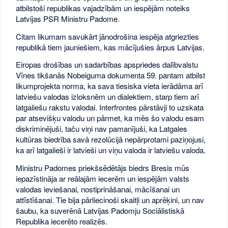
atbilstoši republikas vajadzībām un iespējām noteiks
Latvijas PSR Ministru Padome.
Citam likumam savukārt jānodrošina iespēja atgriezties
republikā tiem jauniešiem, kas mācījušies ārpus Latvijas.
Eiropas drošības un sadarbības apspriedes dalībvalstu
Vīnes tikšanās Nobeiguma dokumenta 59. pantam atbilst
likumprojekta norma, ka sava tiesiska vieta ierādāma arī
latviešu valodas izloksnēm un dialektiem, starp tiem arī
latgaliešu rakstu valodai. Interfrontes pārstāvji to uzskata
par atsevišķu valodu un pārmet, ka mēs šo valodu esam
diskriminējuši, taču viņi nav pamanījuši, ka Latgales
kultūras biedrība savā rezolūcijā nepārprotami paziņojusi,
ka arī latgalieši ir latvieši un viņu valoda ir latviešu valoda.
Ministru Padomes priekšsēdētājs biedrs Bresis mūs
iepazīstināja ar reālajām iecerēm un iespējām valsts
valodas ieviešanai, nostiprināšanai, mācīšanai un
attīstīšanai. Tie bija pārliecinoši skaitļi un aprēķini, un nav
šaubu, ka suverēnā Latvijas Padomju Sociālistiskā
Republika iecerēto realizēs.