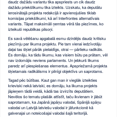
daudz dažādu variantu tika apspriests un cik daudz
dažādu priekšlikumu tika izteikts. Uzskatu, ka deputātu
ierosinātajā projekta redakcijā ir apvienojušies tiklab
komisijas priekšlikumi, kā arī Interfrontes alternatīvais
variants. Tāpat maksimāli ņemtas vērā tās piezīmes, ko
izteikuši republikas pilsoņi.
Es savā vēlēšanu apgabalā esmu dzirdējis daudz kritisku
piezīmju par likuma projektu. Pie tam vienai iedzīvotāju
daļai tas šķiet pārāk pielaidīgs, otrai — pārlieku radikāls.
Es domāju, ka tādu likumu, kas visiem būtu pa prātam, vēl
nav izdomājis neviens parlaments. Un jebkurš likums
paredz arī piespiešanas elementus. Apspriežamā projekta
šķietamais radikālisms ir pilnīgi objektīvs un saprotams.
Tagad pēc būtības. Kaut gan man ir vieglāk izteikties
krieviski nekā latviski, es domāju, ka likuma projekts
jāpieņem tādā veidā, kādā tas izvirzīts deputātiem.
Nevēlos šo tematu plašāk attīstīt, taču ikvienam ir jābūt
saprotamam, ka Japānā japāņu valodai, Spānijā spāņu
valodai un Latvijā latviešu valodai ir jāfunkcionē kā
galvenajai un noteicošajai valodai šajā teritorijā.