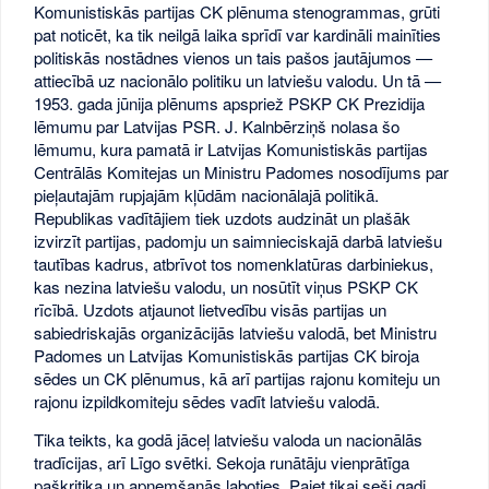
Komunistiskās partijas CK plēnuma stenogrammas, grūti
pat noticēt, ka tik neilgā laika sprīdī var kardināli mainīties
politiskās nostādnes vienos un tais pašos jautājumos —
attiecībā uz nacionālo politiku un latviešu valodu. Un tā —
1953. gada jūnija plēnums apspriež PSKP CK Prezidija
lēmumu par Latvijas PSR. J. Kalnbērziņš nolasa šo
lēmumu, kura pamatā ir Latvijas Komunistiskās partijas
Centrālās Komitejas un Ministru Padomes nosodījums par
pieļautajām rupjajām kļūdām nacionālajā politikā.
Republikas vadītājiem tiek uzdots audzināt un plašāk
izvirzīt partijas, padomju un saimnieciskajā darbā latviešu
tautības kadrus, atbrīvot tos nomenklatūras darbiniekus,
kas nezina latviešu valodu, un nosūtīt viņus PSKP CK
rīcībā. Uzdots atjaunot lietvedību visās partijas un
sabiedriskajās organizācijās latviešu valodā, bet Ministru
Padomes un Latvijas Komunistiskās partijas CK biroja
sēdes un CK plēnumus, kā arī partijas rajonu komiteju un
rajonu izpildkomiteju sēdes vadīt latviešu valodā.
Tika teikts, ka godā jāceļ latviešu valoda un nacionālās
tradīcijas, arī Līgo svētki. Sekoja runātāju vienprātīga
paškritika un apņemšanās laboties. Paiet tikai seši gadi.