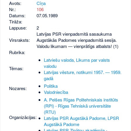
Avots:
Cīņa
Nr.:
106
Datums:
07.05.1989
Tirāža:
Lappuse:
2
Latvijas PSR vienpadsmitā sasaukuma
Virsraksts:
Augstākās Padomes vienpadsmitā sesija.
Valodu likumam — vienprātīgs atbalsts! (1)
Rubrika:
Latviešu valoda, Likums par valsts
valodu
Tēmas:
Latvijas vēsture, notikumi 1957. — 1959.
gadā
Politika
Nozares:
Valodniecība
A. Pelšes Rīgas Politehniskais institūts
(RPI) - Rīgas Tehniskā universitāte
(RTU)
Organizācijas:
Latvijas PSR Augstākā Padome, LPSR
Augstākā Padome
Latvijas PSR Zinātņu akadēmija -