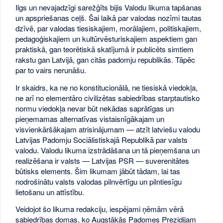
Ilgs un nevajadzīgi sarežģīts bijis Valodu likuma tapšanas
un apspriešanas ceļš. Šai laikā par valodas nozīmi tautas
dzīvē, par valodas tiesiskajiem, morālajiem, politiskajiem,
pedagoģiskajiem un kultūrvēsturiskajiem aspektiem gan
praktiskā, gan teorētiskā skatījumā ir publicēts simtiem
rakstu gan Latvijā, gan citās padomju republikās. Tāpēc
par to vairs nerunāšu.
Ir skaidrs, ka ne no konstitucionālā, ne tiesiskā viedokļa,
ne arī no elementāro civilizētas sabiedrības starptautisko
normu viedokļa nevar būt nekādas saprātīgas un
pieņemamas alternatīvas vistaisnīgākajam un
visvienkāršākajam atrisinājumam — atzīt latviešu valodu
Latvijas Padomju Sociālistiskajā Republikā par valsts
valodu. Valodu likuma izstrādāšana un tā pieņemšana un
realizēšana ir valsts — Latvijas PSR — suverenitātes
būtisks elements. Šim likumam jābūt tādam, lai tas
nodrošinātu valsts valodas pilnvērtīgu un pilntiesīgu
lietošanu un attīstību.
Veidojot šo likuma redakciju, iespējami ņēmām vērā
sabiedrības domas, ko Augstākās Padomes Prezidijam