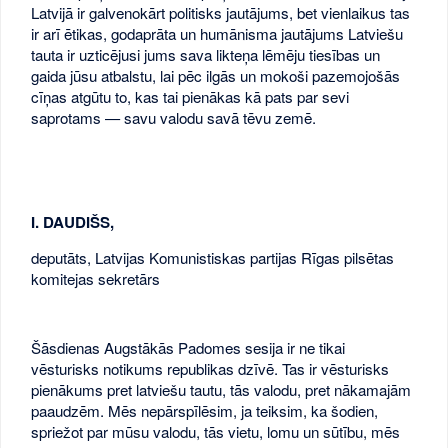
Latvijā ir galvenokārt politisks jautājums, bet vienlaikus tas
ir arī ētikas, godaprāta un humānisma jautājums Latviešu
tauta ir uzticējusi jums sava likteņa lēmēju tiesības un
gaida jūsu atbalstu, lai pēc ilgās un mokoši pazemojošās
cīņas atgūtu to, kas tai pienākas kā pats par sevi
saprotams — savu valodu savā tēvu zemē.
I. DAUDIŠS,
deputāts, Latvijas Komunistiskas partijas Rīgas pilsētas
komitejas sekretārs
Šāsdienas Augstākās Padomes sesija ir ne tikai
vēsturisks notikums republikas dzīvē. Tas ir vēsturisks
pienākums pret latviešu tautu, tās valodu, pret nākamajām
paaudzēm. Mēs nepārspīlēsim, ja teiksim, ka šodien,
spriežot par mūsu valodu, tās vietu, lomu un sūtību, mēs