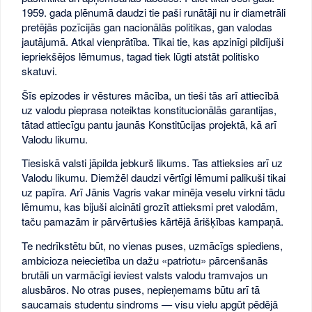
1959. gada plēnumā daudzi tie paši runātāji nu ir diametrāli
pretējās pozīcijās gan nacionālās politikas, gan valodas
jautājumā. Atkal vienprātība. Tikai tie, kas apzinīgi pildījuši
iepriekšējos lēmumus, tagad tiek lūgti atstāt politisko
skatuvi.
Šīs epizodes ir vēstures mācība, un tieši tās arī attiecībā
uz valodu pieprasa noteiktas konstitucionālās garantijas,
tātad attiecīgu pantu jaunās Konstitūcijas projektā, kā arī
Valodu likumu.
Tiesiskā valsti jāpilda jebkurš likums. Tas attieksies arī uz
Valodu likumu. Diemžēl daudzi vērtīgi lēmumi palikuši tikai
uz papīra. Arī Jānis Vagris vakar minēja veselu virkni tādu
lēmumu, kas bijuši aicināti grozīt attieksmi pret valodām,
taču pamazām ir pārvērtušies kārtējā ārišķības kampaņā.
Te nedrīkstētu būt, no vienas puses, uzmācīgs spiediens,
ambicioza neiecietība un dažu «patriotu» pārcenšanās
brutāli un varmācīgi ieviest valsts valodu tramvajos un
alusbāros. No otras puses, nepieņemams būtu arī tā
saucamais studentu sindroms — visu vielu apgūt pēdējā