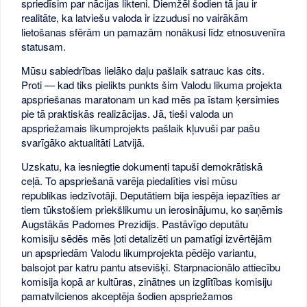
spriedīsim par nācijas likteni. Diemžēl šodien tā jau ir
realitāte, ka latviešu valoda ir izzudusi no vairākām
lietošanas sfērām un pamazām nonākusi līdz etnosuvenīra
statusam.
Mūsu sabiedrības lielāko daļu pašlaik satrauc kas cits.
Proti — kad tiks pielikts punkts šim Valodu likuma projekta
apspriešanas maratonam un kad mēs pa īstam ķersimies
pie tā praktiskās realizācijas. Jā, tieši valoda un
apspriežamais likumprojekts pašlaik kļuvuši par pašu
svarīgāko aktualitāti Latvijā.
Uzskatu, ka iesniegtie dokumenti tapuši demokrātiskā
ceļā. To apspriešanā varēja piedalīties visi mūsu
republikas iedzīvotāji. Deputātiem bija iespēja iepazīties ar
tiem tūkstošiem priekšlikumu un ierosinājumu, ko saņēmis
Augstākās Padomes Prezidijs. Pastāvīgo deputātu
komisiju sēdēs mēs ļoti detalizēti un pamatīgi izvērtējām
un apspriedām Valodu likumprojekta pēdējo variantu,
balsojot par katru pantu atsevišķi. Starpnacionālo attiecību
komisija kopā ar kultūras, zinātnes un izglītības komisiju
pamatvilcienos akceptēja šodien apspriežamos