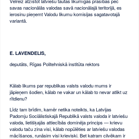
Vēlreiz atzīstot latviešu tautas likumīgās prasības pēc
savas nacionālās valodas savā nacionālajā teritorijā, es
ierosinu pieņemt Valodu likumu komisijas sagatavotajā
variantā.
E. LAVENDELIS,
deputāts, Rīgas Politehniskā institūta rektors
Kālab likums par republikas valsts valodu mums ir
jāpieņem šodien, kālab ne vakar un kālab to nevar atlikt uz
rītdienu?
Līdz tam brīdim, kamēr netika noteikts, ka Latvijas
Padomju Sociālistiskajā Republikā valsts valoda ir latviešu
valoda, lietišķajās attiecībās dominēja princips — krievu
valodu taču zina visi, kālab nopūlēties ar latviešu valodas
mācīšanos, runāsim visi krieviski. Bet katram cilvēkam ir