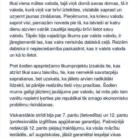
tikai viena mātes valoda, tajā viņš domā savas domas, tā ir
valoda, kurā viņš var brīvi izteikties, vislabāk saprast un
uzņemt jaunas zināšanas. Pieņēmums, ka krievu valodu
saprot visi, pamazām noveda pie tā, ka latvieši ar katru
dienu aizvien vairāk zaudēja iespēju brīvi lietot savu
valodu. Tāpēc bija vajadzīgs likums par valsts valodu, ir
jāreglamentē tas, kas vairs nerisinās dabiskā ceļā. Reizēm
dabiska ir nepieciešamība paskaidrot, kas ir valsts valoda
un kā to lietot.
Pret šodien apspriežamo likumprojektu izsakās tie, kas
atzīst tikai savu taisnību, tie, kas nemeklē savstarpēju
saprašanos, bet uzskata, ka jālieto arvien radikālāki
līdzekli, lai pārējie realizētu tieši viņu prasības. Šodien
mums galīgi jāizlemj jautājums par valodu, lai mēs pēc tam
varētu nopietni ķerties pie republikai tik smago ekonomisko
problēmu risināšanas.
Viskarstākie strīdi bija par 7. pantu (lietvedība) un 12. pantu
(profesionālās izglītības apgūšanas garantija). Pašreizējā
redakcijā 12. pants pieļauj traktējumu, ka visās mācību
iestādēs, arī augstskolas, jābūt garantētai iespējai visas