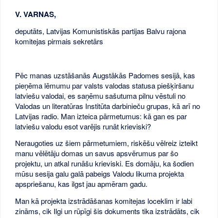
V. VARNAS,
deputāts, Latvijas Komunistiskās partijas Balvu rajona
komitejas pirmais sekretārs
Pēc manas uzstāšanās Augstākās Padomes sesijā, kas
pieņēma lēmumu par valsts valodas statusa piešķiršanu
latviešu valodai, es saņēmu sašutuma pilnu vēstuli no
Valodas un literatūras Institūta darbinieču grupas, kā arī no
Latvijas radio. Man izteica pārmetumus: kā gan es par
latviešu valodu esot varējis runāt krieviski?
Neraugoties uz šiem pārmetumiem, riskēšu vēlreiz izteikt
manu vēlētāju domas un savus apsvērumus par šo
projektu, un atkal runāšu krieviski. Es domāju, ka šodien
mūsu sesija galu galā pabeigs Valodu likuma projekta
apspriešanu, kas ilgst jau apmēram gadu.
Man kā projekta izstrādāšanas komitejas loceklim ir labi
zināms, cik Ilgi un rūpīgi šis dokuments tika izstrādāts, cik