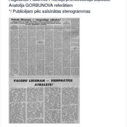
Anatolija GORBUNOVA referātiem
*/ Publicējam pēc saīsinātas stenogrammas