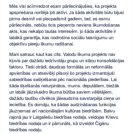
Mēs visi acīmredzot esam pārliecinājušies, ka projekta
apspriešana noritēja ļoti aktīvi. Ja šāda aktivitāte būtu bijusi
pirms desmit vai piecpadsmit gadiem, tad, es esmu
pārliecināts, nebūtu ticis pieņemts neviens likumdošanas
akts, kas nekalpo tautas interesēm. jo šāda aktivitāte ir
labākā garantija, kas nodrošina sociālu taisnīgumu un
objektīvu pieeju likumu radīšanai.
Mani satrauc kaut kas cits. Valodu likuma projekts nav
kļuvis par dažādu iedzīvotāju grupu un slāņu konsolidācijas
faktoru. Tieši otrādi, daudzas formālās un neformālās
apvienības un atsevišķi pilsoņi šo projektu izmantojuši
sabiedrības sašķelšanai pēc nacionālās piederības. Lai
šāda šķelšanās neturpinātos, mums. deputātiem, biežāk
un labāk jāizskaidro likuma būtība saviem vēlētājiem,
dažādu tautību cilvēkos jāieaudzina savstarpēja cieņa un
iecietība. Es domāju, ka šādas audzināšanas funkcijas
jāuzņemas arī nacionālajām kultūras biedrībām. Balvu
rajonā jau ir Latgaliešu biedrības nodaļa, veidojas Krievu
biedrības nodaļa un ir pārrunāts, kā izveidot Čigānu
biedrības nodaļu.