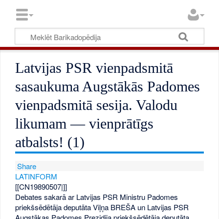
Latvijas PSR vienpadsmitā
sasaukuma Augstākās Padomes
vienpadsmitā sesija. Valodu
likumam — vienprātīgs
atbalsts! (1)
Share
LATINFORM
[[CN19890507|]]
Debates sakarā ar Latvijas PSR Ministru Padomes
priekšsēdētāja deputāta Viļņa BREŠA un Latvijas PSR
Augstākas Padomes Prezidija priekšsēdētāja deputāta