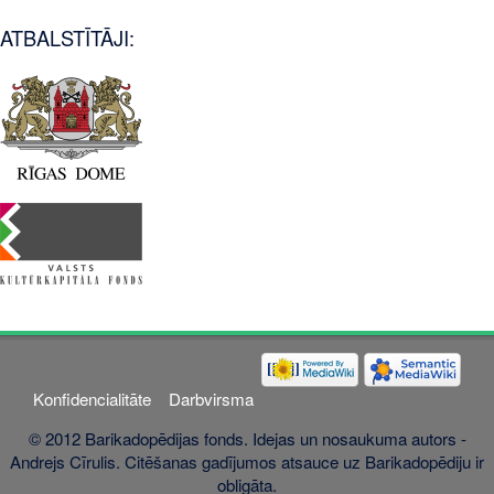
ATBALSTĪTĀJI:
Konfidencialitāte
Darbvirsma
© 2012 Barikadopēdijas fonds. Idejas un nosaukuma autors -
Andrejs Cīrulis. Citēšanas gadījumos atsauce uz Barikadopēdiju ir
obligāta.