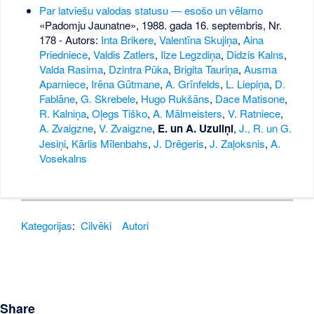
Par latviešu valodas statusu — esošo un vēlamo
«Padomju Jaunatne», 1988. gada 16. septembris, Nr.
178
- Autors:
Inta Brikere
,
Valentīna Skujiņa
,
Aina
Priedniece
,
Valdis Zatlers
,
Ilze Legzdiņa
,
Didzis Kalns
,
Valda Rasima
,
Dzintra Pūka
,
Brigita Tauriņa
,
Ausma
Aparniece
,
Irēna Gūtmane
,
A. Grīnfelds
,
L. Liepiņa
,
D.
Fablāne
,
G. Skrebele
,
Hugo Rukšāns
,
Dace Matisone
,
R. Kalniņa
,
Oļegs Tiško
,
A. Mālmeisters
,
V. Ratniece
,
A. Zvaigzne
,
V. Zvaigzne
,
E. un A. Uzuliņi
,
J., R. un G.
Jesiņi
,
Kārlis Mīlenbahs
,
J. Drēgeris
,
J. Zaļoksnis
,
A.
Vosekalns
Kategorijas
:
Cilvēki
Autori
Share