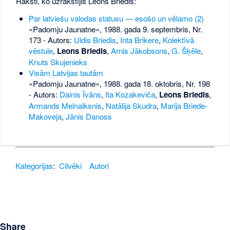
Raksti, ko uzrakstījis Leons Briedis:
Par latviešu valodas statusu — esošo un vēlamo (2)
«Padomju Jaunatne», 1988. gada 9. septembris, Nr.
173
- Autors:
Uldis Briedis
,
Inta Brikere
,
Kolektīvā
vēstule
,
Leons Briedis
,
Arnis Jākobsons
,
G. Šķēle
,
Knuts Skujenieks
Visām Latvijas tautām
«Padomju Jaunatne», 1988. gada 18. oktobris, Nr. 198
- Autors:
Dainis Īvāns
,
Ita Kozakeviča
,
Leons Briedis
,
Armands Melnalksnis
,
Natālija Skudra
,
Marija Briede-
Makoveja
,
Jānis Danoss
Kategorijas
:
Cilvēki
Autori
Share