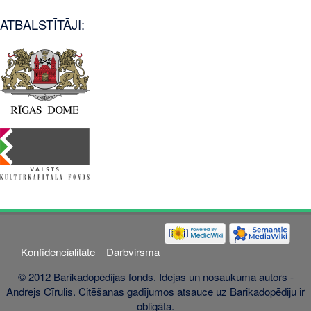
ATBALSTĪTĀJI:
Konfidencialitāte
Darbvirsma
© 2012 Barikadopēdijas fonds. Idejas un nosaukuma autors -
Andrejs Cīrulis. Citēšanas gadījumos atsauce uz Barikadopēdiju ir
obligāta.