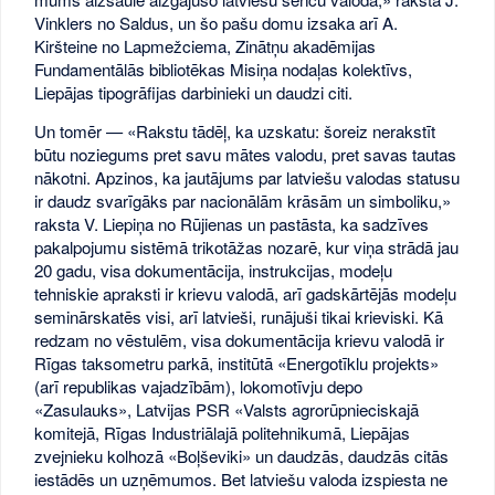
Vinklers no Saldus, un šo pašu domu izsaka arī A.
Kiršteine no Lapmežciema, Zinātņu akadēmijas
Fundamentālās bibliotēkas Misiņa nodaļas kolektīvs,
Liepājas tipogrāfijas darbinieki un daudzi citi.
Un tomēr — «Rakstu tādēļ, ka uzskatu: šoreiz nerakstīt
būtu noziegums pret savu mātes valodu, pret savas tautas
nākotni. Apzinos, ka jautājums par latviešu valodas statusu
ir daudz svarīgāks par nacionālām krāsām un simboliku,»
raksta V. Liepiņa no Rūjienas un pastāsta, ka sadzīves
pakalpojumu sistēmā trikotāžas nozarē, kur viņa strādā jau
20 gadu, visa dokumentācija, instrukcijas, modeļu
tehniskie apraksti ir krievu valodā, arī gadskārtējās modeļu
seminārskatēs visi, arī latvieši, runājuši tikai krieviski. Kā
redzam no vēstulēm, visa dokumentācija krievu valodā ir
Rīgas taksometru parkā, institūtā «Energotīklu projekts»
(arī republikas vajadzībām), lokomotīvju depo
«Zasulauks», Latvijas PSR «Valsts agrorūpnieciskajā
komitejā, Rīgas Industriālajā politehnikumā, Liepājas
zvejnieku kolhozā «Boļševiki» un daudzās, daudzās citās
iestādēs un uzņēmumos. Bet latviešu valoda izspiesta ne