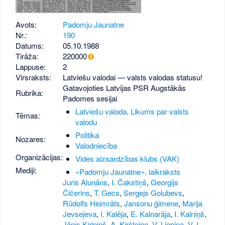
Avots:
Padomju Jaunatne
Nr.:
190
Datums:
05.10.1988
Tirāža:
220000
Lappuse:
2
Virsraksts:
Latviešu valodai — valsts valodas statusu!
Gatavojoties Latvijas PSR Augstākās
Rubrika:
Padomes sesijai
Latviešu valoda, Likums par valsts
Tēmas:
valodu
Politika
Nozares:
Valodniecība
Organizācijas:
Vides aizsardzības klubs (VAK)
Mediji:
«Padomju Jaunatne», laikraksts
Juris Alunāns
,
I. Čakstiņš
,
Georgijs
Čičerins
,
T. Gecs
,
Sergejs Golubevs
,
Rūdolfs Heimrāts
,
Jansonu ģimene
,
Marija
Jevsejeva
,
I. Kalēja
,
E. Kalnarāja
,
I. Kalniņš
,
Jānis Kalniņš
,
A. Kiršteine
,
V. Liepiņa
,
V. I.