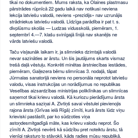
tikai no dokumentiem. Mums raksta, ka Olaines plastmasu
pārstrādes rūpnīcā 22 gadu laikā nav notikusi neviena
lekcija latviešu valodā, neviens «prezidijs» nav uzrunājis
strādniekus latviešu valodā. Līdzīga parādība ir pat t. s.
divplūsmu skolās — Ludzas vidusskolā, piemēram, 1.
septembrī 4.—7. klašu svinīgajā līnijā nav skanējis ne
vārds latviešu valodā.
Taču visļaunāk laikam ir, ja slimnieks dzimtajā valodā
nevar sazināties ar ārstu. Un šis jautājums skarts vismaz
trešā daļā vēstuļu. Konkrēti minētas ārstniecības iestādes,
piemēram, Gaiļezera bērnu slimnīcas 3. nodaļā, tāpat
Jūrmalas sanatorijā neviens no personāla neprotot latviešu
valodu, visas instrukcijas un norādījumus no republikas
Veselības aizsardzības ministrijas poliklīnikas un slimnīcas
saņemot tikai krievu valodā. Kā kuriozu pierādījumu ārsta
un slimnieka saziņai A. Zivtiņš savai vēstulei pievienojis
rajona ārsta (Grīvas ielā Rīgā) zīmīti, kurā ārsts lūdz viņu
krieviski pastāstīt, par ko sūdzoties viņa
astoņdesmitgadīgā māte, kas krievu valodu neprot. Šo
zīmīti A. Zivtiņš nevērš kā sūdzību pret noteiktu ārstu, tā
vienīgi raksturo to stāvokli, kāds radies mūsu republikā.