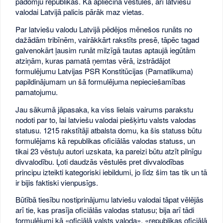
padomju republikās. Kā apliecina vēstules, arī latviešu
valodai Latvijā palicis pārāk maz vietas.
Par latviešu valodu Latvijā pēdējos mēnešos runāts no
dažādām tribīnēm, vairākkārt rakstīts presē, tāpēc tagad
galvenokārt ļausim runāt milzīgā tautas aptaujā iegūtām
atziņām, kuras pamatā ņemtas vērā, izstrādājot
formulējumu Latvijas PSR Konstitūcijas (Pamatlikuma)
papildinājumam un šā formulējuma nepieciešamības
pamatojumu.
Jau sākumā jāpasaka, ka viss lielais vairums parakstu
nodoti par to, lai latviešu valodai piešķirtu valsts valodas
statusu. 1215 rakstītāji atbalsta domu, ka šis statuss būtu
formulējams kā republikas oficiālās valodas statuss, un
tikai 23 vēstuļu autori uzskata, ka pareizi būtu atzīt pilnīgu
divvalodību. Ļoti daudzās vēstulēs pret divvalodības
principu izteikti kategoriski iebildumi, jo līdz šim tas tik un tā
ir bijis faktiski vienpusīgs.
Būtībā tiesību nostiprinājumu latviešu valodai tāpat vēlējās
arī tie, kas prasīja oficiālās valodas statusu; bija arī tādi
formulējumi kā «oficiālā valsts valoda», «republikas oficiālā