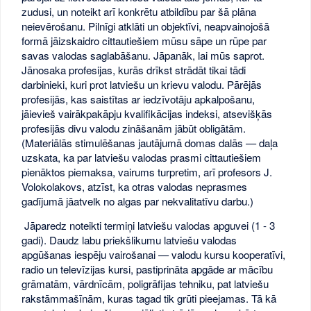
zudusi, un noteikt arī konkrētu atbildību par šā plāna
neievērošanu. Pilnīgi atklāti un objektīvi, neapvainojošā
formā jāizskaidro cittautiešiem mūsu sāpe un rūpe par
savas valodas saglabāšanu. Jāpanāk, lai mūs saprot.
Jānosaka profesijas, kurās drīkst strādāt tikai tādi
darbinieki, kuri prot latviešu un krievu valodu. Pārējās
profesijās, kas saistītas ar iedzīvotāju apkalpošanu,
jāievieš vairākpakāpju kvalifikācijas indeksi, atsevišķās
profesijās divu valodu zināšanām jābūt obligātām.
(Materiālās stimulēšanas jautājumā domas dalās — daļa
uzskata, ka par latviešu valodas prasmi cittautiešiem
pienāktos piemaksa, vairums turpretim, arī profesors J.
Volokolakovs, atzīst, ka otras valodas neprasmes
gadījumā jāatvelk no algas par nekvalitatīvu darbu.)
Jāparedz noteikti termiņi latviešu valodas apguvei (1 - 3
gadi). Daudz labu priekšlikumu latviešu valodas
apgūšanas iespēju vairošanai — valodu kursu kooperatīvi,
radio un televīzijas kursi, pastiprināta apgāde ar mācību
grāmatām, vārdnīcām, poligrāfijas tehniku, pat latviešu
rakstāmmašīnām, kuras tagad tik grūti pieejamas. Tā kā