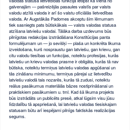
valodas statusā lietvedības funkcija ietilpst kā viena no
galvenajām — pašreizējās pasaules valstīs par valsts
valodu atzītā valoda ir arī šo valstu oficiālās lietvedības
valoda. Ar Augstākās Padomes akceptu šim lēmumam
tiek sasniegts pats būtiskākais — valsts valodas statusa
atzīšana latviešu valodai. Tālāka darba uzdevums būs
pilnīgotas redakcijas izstrādāšana Konstitūcijas panta
formulējumam un — jo sevišķi — plaša un konkrēta likuma
izveidošana, kurš nospraustu gan latviešu, gan krievu, gan
citu valodu tiesības un funkcijas, noteiktu profesijas, kurās
latviešu un krievu valodas prasme ir obligāta, kurās tā nav
būtiska, noteiktu termiņus latviešu valodas apgūšanai un
tās zināšanu minimumu, termiņus pārejai uz lietvedību
latviešu valodā tais nozarēs, kurās tā zudusi, noteiktu
reālus pasākumus materiālās bāzes nostiprināšanai un
praktiskiem pasākumiem u. tml. Kad šā likuma projekts
būs izstrādāts un publicēts presē, atkal lūgsim visu jūsu
līdzdalību tā apspriešanā, lai latviešu valodas tiesiskajam
statusam būtu arī iespējami pilnīgs faktiskās realizācijas
segums.