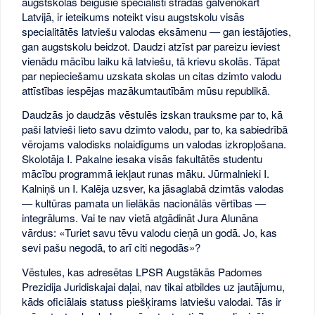
augstskolas beigušie speciālisti strādās galvenokārt
Latvijā, ir ieteikums noteikt visu augstskolu visās
specialitātēs latviešu valodas eksāmenu — gan iestājoties,
gan augstskolu beidzot. Daudzi atzīst par pareizu ieviest
vienādu mācību laiku kā latviešu, tā krievu skolās. Tāpat
par nepieciešamu uzskata skolas un citas dzimto valodu
attīstības iespējas mazākumtautībām mūsu republikā.
Daudzās jo daudzās vēstulēs izskan trauksme par to, kā
paši latvieši lieto savu dzimto valodu, par to, ka sabiedrībā
vērojams valodisks nolaidīgums un valodas izkropļošana.
Skolotāja I. Pakalne iesaka visās fakultātēs studentu
mācību programmā iekļaut runas māku. Jūrmalnieki I.
Kalniņš un I. Kalēja uzsver, ka jāsaglabā dzimtās valodas
— kultūras pamata un lielākās nacionālās vērtības —
integrālums. Vai te nav vietā atgādināt Jura Alunāna
vārdus: «Turiet savu tēvu valodu cieņā un godā. Jo, kas
sevi pašu negodā, to arī citi negodās»?
Vēstules, kas adresētas LPSR Augstākās Padomes
Prezidija Juridiskajai daļai, nav tikai atbildes uz jautājumu,
kāds oficiālais statuss piešķirams latviešu valodai. Tās ir