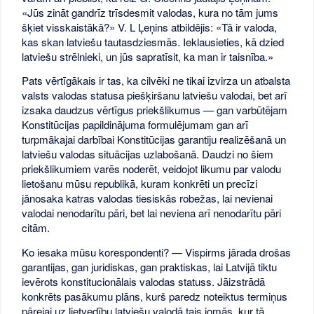
«Jūs zināt gandrīz trīsdesmit valodas, kura no tām jums
šķiet visskaistākā?» V. L Ļeņins atbildējis: «Tā ir valoda,
kas skan latviešu tautasdziesmās. Ieklausieties, kā dzied
latviešu strēlnieki, un jūs sapratīsit, ka man ir taisnība.»
Pats vērtīgākais ir tas, ka cilvēki ne tikai izvirza un atbalsta
valsts valodas statusa piešķiršanu latviešu valodai, bet arī
izsaka daudzus vērtīgus priekšlikumus — gan varbūtējam
Konstitūcijas papildinājuma formulējumam gan arī
turpmākajai darbībai Konstitūcijas garantiju realizēšanā un
latviešu valodas situācijas uzlabošanā. Daudzi no šiem
priekšlikumiem varēs noderēt, veidojot likumu par valodu
lietošanu mūsu republikā, kuram konkrēti un precīzi
jānosaka katras valodas tiesiskās robežas, lai nevienai
valodai nenodarītu pāri, bet lai neviena arī nenodarītu pāri
citām.
Ko iesaka mūsu korespondenti? — Vispirms jārada drošas
garantijas, gan juridiskas, gan praktiskas, lai Latvijā tiktu
ievērots konstitucionālais valodas statuss. Jāizstrādā
konkrēts pasākumu plāns, kurš paredz noteiktus termiņus
pārejai uz lietvedību latviešu valodā tais jomās, kur tā