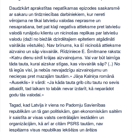
Daudzkārt aprakstītas nepatīkamas epizodes saskarsmē
ar sakaru un tirdzniecības darbiniekiem, kur nereti
vērojama ne tikai latviešu valodas neprasme un
nesaprašana, bet pat klaji negatīva attieksme pret latviešu
valodā runājošu klientu un nicinošas replikas par latviešu
valodu (daži no biežāk dzirdētajiem epitetiem atgādināti
vairākās vēstulēs). Nav brīnums, ka šī nicinošā attieksme
aizvaino un sāp visvairāk. Rīdziniece E. Šmitmane raksta:
«Katru dienu sirdī krājas aizvainojums. Vai var būt laimīga
tāda tauta, kurai aizskar stīgas, kas visvairāk sāp? (..) No
tā iegūs visi, ja nebūs nevajadzīgu aizvainojumu un
necieņas pret mazajām tautām.» Jāņa Kalniņa romānā
«Auseklis» ir vārdi: «Ja kāda tauta grib citu tautu no sevis
atbaidīt, tad laikam to labāk nevar izdarīt, kā neparādot
godu tās valodai.»
Tagad, kad Latvija ir viena no Padomju Savienības
republikām un tā gan politiskām, gan ekonomiskām saitēm
ir saistīta ar visas valsts centrālajām iestādēm un
organizācijām, kā arī ar citām PSRS tautām, nav
iespējams visus republikas iekšējos un ārējos