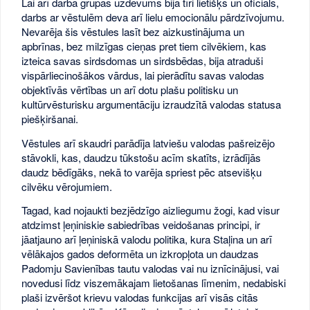
Lai arī darba grupas uzdevums bija tīri lietišķs un oficiāls,
darbs ar vēstulēm deva arī lielu emocionālu pārdzīvojumu.
Nevarēja šis vēstules lasīt bez aizkustinājuma un
apbrīnas, bez milzīgas cieņas pret tiem cilvēkiem, kas
izteica savas sirdsdomas un sirdsbēdas, bija atraduši
vispārliecinošākos vārdus, lai pierādītu savas valodas
objektīvās vērtības un arī dotu plašu politisku un
kultūrvēsturisku argumentāciju izraudzītā valodas statusa
piešķiršanai.
Vēstules arī skaudri parādīja latviešu valodas pašreizējo
stāvokli, kas, daudzu tūkstošu acīm skatīts, izrādījās
daudz bēdīgāks, nekā to varēja spriest pēc atsevišķu
cilvēku vērojumiem.
Tagad, kad nojaukti bezjēdzīgo aizliegumu žogi, kad visur
atdzimst ļeņiniskie sabiedrības veidošanas principi, ir
jāatjauno arī ļeņiniskā valodu politika, kura Staļina un arī
vēlākajos gados deformēta un izkropļota un daudzas
Padomju Savienības tautu valodas vai nu iznīcinājusi, vai
novedusi līdz viszemākajam lietošanas līmenim, nedabiski
plaši izvēršot krievu valodas funkcijas arī visās citās