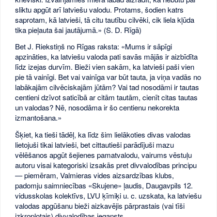
sliktu apgūt arī latviešu valodu. Protams, šodien katrs
saprotam, kā latvieši, tā citu tautību cilvēki, cik liela kļūda
tika pieļauta šai jautājumā.» (S. D. Rīgā)
Bet J. Riekstiņš no Rīgas raksta: «Mums ir sāpīgi
apzināties, ka latviešu valoda pati savās mājās ir aizbīdīta
līdz izejas durvīm. Bieži vien sakām, ka latvieši paši vien
pie tā vainīgi. Bet vai vainīga var būt tauta, ja viņa vadās no
labākajām cilvēciskajām jūtām? Vai tad nosodāmi ir tautas
centieni dzīvot saticībā ar citām tautām, cienīt citas tautas
un valodas? Nē, nosodāma ir šo centienu nekorekta
izmantošana.»
Šķiet, ka tieši tādēļ, ka līdz šim lielākoties divas valodas
lietojuši tikai latvieši, bet cittautieši parādījuši mazu
vēlēšanos apgūt šejienes pamatvalodu, vairums vēstuļu
autoru visai kategoriski izsakās pret divvalodības principu
— piemēram, Valmieras vides aizsardzības klubs,
padomju saimniecības «Skujene» ļaudis, Daugavpils 12.
vidusskolas kolektīvs, LVU ķīmiķi u. c. uzskata, ka latviešu
valodas apgūšanu bieži aizkavējis pārprastais (vai tīši
izkropļotais) divvalodības iegansts.