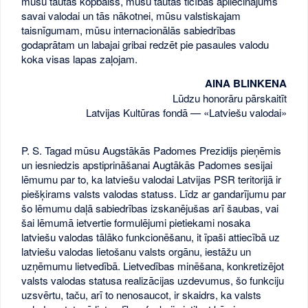
mūsu tautas kopbalss, mūsu tautas ticības apliecinājums
savai valodai un tās nākotnei, mūsu valstiskajam
taisnīgumam, mūsu internacionālās sabiedrības
godaprātam un labajai gribai redzēt pie pasaules valodu
koka visas lapas zaļojam.
AINA BLINKENA
Lūdzu honorāru pārskaitīt
Latvijas Kultūras fondā — «Latviešu valodai»
P. S. Tagad mūsu Augstākās Padomes Prezidijs pieņēmis
un iesniedzis apstiprināšanai Augtākās Padomes sesijai
lēmumu par to, ka latviešu valodai Latvijas PSR teritorijā ir
piešķirams valsts valodas statuss. Līdz ar gandarījumu par
šo lēmumu daļā sabiedrības izskanējušas arī šaubas, vai
šai lēmumā ietvertie formulējumi pietiekami nosaka
latviešu valodas tālāko funkcionēšanu, it īpaši attiecībā uz
latviešu valodas lietošanu valsts orgānu, iestāžu un
uzņēmumu lietvedībā. Lietvedības minēšana, konkretizējot
valsts valodas statusa realizācijas uzdevumus, šo funkciju
uzsvērtu, taču, arī to nenosaucot, ir skaidrs, ka valsts