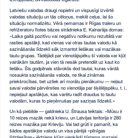
Latviešu valodas draugi nopietni un vispusīgi izvērtē
valodas situāciju un tās cēloņus, meklē ceļus, lai šo
situāciju normalizētu. Vērā ņemamas ir Rīgas traleru un
refrižeratoru flotes bāzes strādnieka E. Kalnarāja domas:
«Laika gaitā pozitīvu vai negatīvu notikumu rezultātā var
rasties apstākļi, kad vienas vai otras tautas valodu kā
sazināšanās līdzekli sāk izmantot lielākas vai mazākas
tautu grupas. Tādējādi par vienotājspēku šī valoda var kļūt
vairākām tautām, ja vien tā nesāk pretendēt uz kaut ko
lielāku. Šis godpilnais stāvoklis dod tautai, kuras vārdā
nosaukta sazināšanās valoda, ne tikai zināmas
priekšrocības, bet uzliek arī morālu pienākumu — neļaut
savai valodai pārvērsties no vienotāja par šķēlējspēku, t. i.,
nepieļaut apstākļus, kas varētu radīt draudus to tautu
valodām, kuras to pieņēmušas par saziņas līdzekli.»
Un kā piebilde — galdnieka U. Štrausa teiktais: «Mūsu ir
10 reizes mazāk nekā krievu, un Latvijas teritorija ir 280
reizes mazāka par Krieviju. Vai tad grūti ir pamanīt, ka
šādos apstākļos valodu un visa pārējā «pilnīgas
līdztiesības» jēdziens kļūst vienkārši bīstams mazajai