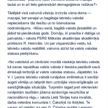
tautai un to arī lieto galvenokārt demagoģiskos nolūkos?»
Tādējādi visā vairumā vēstuļu izvirzās viena doma —
mazajai, bet senajai un bagātajai latviešu valodai
nepieciešams tās tiesību un to īstenošanas
nodrošinājums. «Mūsu senā, bagātā valoda jāreabilitē un
jādod tai pienākošais gods. Domāju, šī prasība ir dabīga un
pamatota,» raksta PSRS Mākslas akadēmijas akadēmiķis
profesors R. Heimrāts. Un par vispareizāko veidu, kā
latviešu valodu reabilitēt, vairums atzīst tai valsts valodas
statusa piešķiršanu.
«No valstiskā un cilvēciski morālā viedokļa latviešu valoda
kā savas republikas valsts valoda ir tiesiska pastāvēt savā
etniskajā teritorijā ar valsts valodas statusu. Jāpiebilst, ka
V. I. Ļeņins latviešu valodā runājošos strēlniekus it sevišķi
augsti vērtēja un labprāt tiem uzticējās vissvarīgākajās un
sarežģītākajās situācijās. Turpretim tagad pret nekrieviski
runājošām tautībām jūtama aizdomīga neuzticība ar
nacionālisma rēgu,» raksta Lielā Tēvijas kara invalīds,
darba veterāns komunists I. Čakstiņš no Ikšķiles. Te
varam arī piebilst, ka reiz G. Čičerins jautājis Ļeņinam: