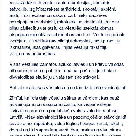
Visdažādākās ir vēstuļu autoru profesijas, sociālais
stāvoklis, izglītība: raksta strādnieki, skolotāji, skolēni,
ārsti, tirdzniecības un sakaru darbinieki, sadzīves
pakalpojumu darbinieki, rakstnieki un zinātnieki, tā ka ar
pilnu pārliecību var atzīt, ka vēstulēs izteiktās domas
atspoguļo republikas sabiedrības viedokli. Vēstules pienāk
joprojām, un vēl tās nav pilnīgi apkopotas, taču pilnīgi jau
izkristalizējušās galvenās līnijas vēstuļu rakstītāju
vērojumos un prasībās.
Visas vēstules pamatos aplūko latviešu un krievu valodas
attiecības mūsu republikā, runā par pašreizējo oficiālo
divvalodības situāciju un tās faktisko stāvokli.
Bet lai runā pašas vēstules un no tām izrietošie secinājumi.
Zīmīgi, ka liela daļa vēstuļu sākas ar vārdiem, kas pauž
aizvainojumu un sašutumu par to, ka vispār varējusi
izvirzīties problēma par latviešu valsts valodas statusu
Latvijā. «Nav aizvainojošāka un pazemojošāka stāvokļa kā
savā zemē, republikā, valstī lūgties tiesības runāt, rakstīt,
domāt un tikt saprastam savā tēva, mātes un visu pirms
mums aizsaulē aizgājušo latviešu senču valodā,» raksta J.