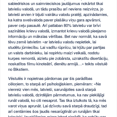
sabiedriskos un saimnieciskos jautājumus nokārtot tikai
latviešu valodā, un tādu prasību arī neviens neizvirza, jo
latvieši arvien ir bijuši vairāku valodu pratēji, apzinādamies,
ka katra svešvaloda paver plašāku viņu gara apvārsni,
paver ceļu pasaulē. Arī patlaban 80% latviešu var brīvi
sazināties krievu valodā, izmantot krievu valodā pieejamo
informāciju un mākslas vērtības. Bet nav normāli, ka savā
tēvu zemē latvietim «ar latviešu valodu nepietiek, lai
studētu jūrniecību. Lai vadītu rūpnīcu, lai kļūtu par partijas
un valsts darbinieku, lai nopirktu maizi veikalā, nodotu
kurpes remontā, aizietu pie zobārsta, uzrakstītu disertāciju,
noskatītos filmu kinoteātrī, dienētu armijā…» teikts vēstulē
no Bikstiem.
Vēstulēs ir nopietnas pārdomas par šis parādības
cēloņiem, to starpā arī psiholoģiskiem, piemēram: «Ne
vienreiz vien mēs, latvieši, sarunājoties savā starpā
latviešu valodā, dzirdējām pārmetumus, ka nav pieklājīgi
runāt valodā, ko citi nesaprot. Tas tika iztulkots tā, ka mēs
varot viņus aprunāt. Lai dzīvotu savā starpā draudzīgi, tad
arī centāmies šos ļaudis nesarūgtināt un runājām tikai
krieviski. Izvairījāmies miera labad aizrādīt, ka nebūtu par