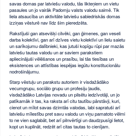
savas domas par latviešu valodu, tās likteņiem un vietu
pasaules un jo vairāk Padomju valsts valodu saimē. Tik
liela atsaucība un aktivitāte latviešu sabiedriskās domas
izziņas vēsturē nav līdz šim pieredzēta.
Rakstījuši gan atsevišķi cilvēki, gan ģimenes, gan veseli
darba kolektīvi, gan arī dzīves vietu kolektīvi un lielu saietu
un sarīkojumu dalībnieki, kas jutuši kopīgu rūpi par mazās
latviešu tautas valodu un ar saviem parakstiem
apliecinājuši vēlēšanos un prasību, lai tās tiesības un
eksistences un attīstības iespējas iegūtu konstitucionālu
nodrošinājumu.
Starp vēstuļu un parakstu autoriem ir visdažādāko
vecumgrupu, sociālo grupu un profesiju ļaudis,
visdažādāko Latvijas novadu un pilsētu iedzīvotāji, un jo
patīkamāk ir tas, ka raksta arī citu tautību pārstāvji, kuri,
cienot un mīlot savas dzimtās valodas, labi sapratuši arī
latviešu mīlestību pret savu valodu un viņu pamatoto vēlmi
to ne vien saglabāt, bet arī pilnvērtīgi un daudzpusīgi lietot,
kopt un kuplināt, redzēt arī citas tautas to cienījam.