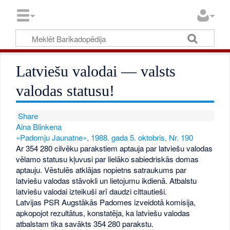
Latviešu valodai — valsts
valodas statusu!
Share
Aina Blinkena
«Padomju Jaunatne», 1988. gada 5. oktobris, Nr. 190
Ar 354 280 cilvēku parakstiem aptauja par latviešu valodas
vēlamo statusu kļuvusi par lielāko sabiedriskās domas
aptauju. Vēstulēs atklājas nopietns satraukums par
latviešu valodas stāvokli un lietojumu ikdienā. Atbalstu
latviešu valodai izteikuši arī daudzi cittautieši.
Latvijas PSR Augstākās Padomes izveidotā komisija,
apkopojot rezultātus, konstatēja, ka latviešu valodas
atbalstam tika savākts 354 280 parakstu.