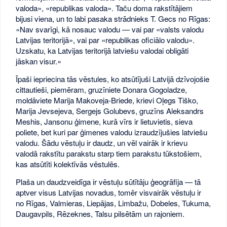
valoda», «republikas valoda». Taču doma rakstītājiem
bijusi viena, un to labi pasaka strādnieks T. Gecs no Rīgas:
«Nav svarīgi, kā nosauc valodu — vai par «valsts valodu
Latvijas teritorijā», vai par «republikas oficiālo valodu».
Uzskatu, ka Latvijas teritorijā latviešu valodai obligāti
jāskan visur.»
Īpaši iepriecina tās vēstules, ko atsūtījuši Latvijā dzīvojošie
cittautieši, piemēram, gruzīniete Donara Gogoladze,
moldāviete Marija Makoveja-Briede, krievi Oļegs Tiško,
Marija Jevsejeva, Sergejs Golubevs, gruzīns Aleksandrs
Meshis, Jansonu ģimene, kurā vīrs ir lietuvietis, sieva
poliete, bet kuri par ģimenes valodu izraudzījušies latviešu
valodu. Šādu vēstuļu ir daudz, un vēl vairāk ir krievu
valodā rakstītu parakstu starp tiem parakstu tūkstošiem,
kas atsūtīti kolektīvās vēstulēs.
Plaša un daudzveidīga ir vēstuļu sūtītāju ģeogrāfija — tā
aptver visus Latvijas novadus, tomēr visvairāk vēstuļu ir
no Rīgas, Valmieras, Liepājas, Limbažu, Dobeles, Tukuma,
Daugavpils, Rēzeknes, Talsu pilsētām un rajoniem.