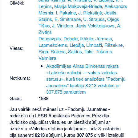
Cilvēki:
Ļeņins
,
Marija Makoveja-Briede
,
Aleksandrs
Meshis
,
I. Pakalne
,
J. Riekstiņš
,
Josifs
Staļins
,
E. Šmitmane
,
U. Štrauss
,
Oļegs
Tiško
,
J. Vinklers
,
Jānis Volokolakovs
,
A.
Zivtiņš
Daugavpils
,
Dobele
,
Ikšķile
,
Jūrmala
,
Lapmežciems
,
Liepāja
,
Limbaži
,
Rēzekne
,
Vietas:
Rīga
,
Rūjiena
,
Saldus
,
Talsi
,
Tukums
,
Valmiera
Akadēmiķes Ainas Blinkenas raksts
«Latviešu valodai — valsts valodas
Notikums:
statusu», kurā tiek analizētas "Padomju
Jaunatnes" lasītāju 8.213 vēstules ar
307.875 parakstiem
Gads:
1988
Jau vairāk nekā mēnesi uz «Padomju Jaunatnes»
redakciju un LPSR Augstākās Padomes Prezidija
Juridisko daļu plūst vēstules un biezāki sūtījumi ar
uzrakstu «Valodas statusa jautājumā». Līdz 3. oktobrim
bija saņemti
8213
sūtījumi, kuros
307 875
cilvēki izteikuši