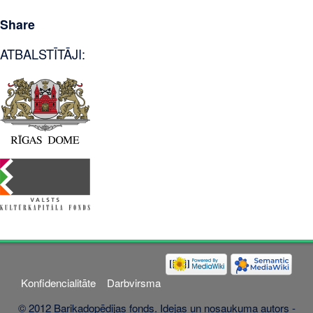
Share
ATBALSTĪTĀJI:
Konfidencialitāte
Darbvirsma
© 2012 Barikadopēdijas fonds. Idejas un nosaukuma autors -