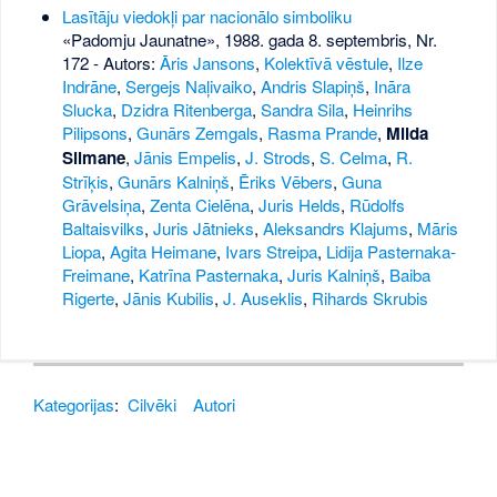
Lasītāju viedokļi par nacionālo simboliku
«Padomju Jaunatne», 1988. gada 8. septembris, Nr.
172
- Autors:
Āris Jansons
,
Kolektīvā vēstule
,
Ilze
Indrāne
,
Sergejs Naļivaiko
,
Andris Slapiņš
,
Ināra
Slucka
,
Dzidra Ritenberga
,
Sandra Sila
,
Heinrihs
Pilipsons
,
Gunārs Zemgals
,
Rasma Prande
,
Milda
Silmane
,
Jānis Empelis
,
J. Strods
,
S. Celma
,
R.
Strīķis
,
Gunārs Kalniņš
,
Ēriks Vēbers
,
Guna
Grāvelsiņa
,
Zenta Cielēna
,
Juris Helds
,
Rūdolfs
Baltaisvilks
,
Juris Jātnieks
,
Aleksandrs Klajums
,
Māris
Liopa
,
Agita Heimane
,
Ivars Streipa
,
Lidija Pasternaka-
Freimane
,
Katrīna Pasternaka
,
Juris Kalniņš
,
Baiba
Rigerte
,
Jānis Kubilis
,
J. Auseklis
,
Rihards Skrubis
Kategorijas
:
Cilvēki
Autori