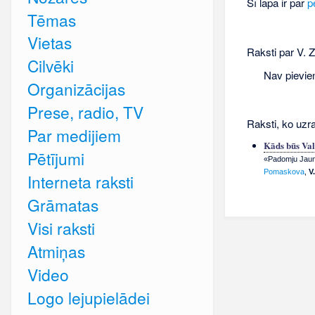
Šī lapa ir par
p
Tēmas
Vietas
Raksti par V. Z
Cilvēki
Nav pievie
Organizācijas
Prese, radio, TV
Raksti, ko uzra
Par medijiem
Kāds būs Va
Pētījumi
«Padomju Jauna
Pomaskova
,
V
Interneta raksti
Grāmatas
Visi raksti
Atmiņas
Video
Logo lejupielādei