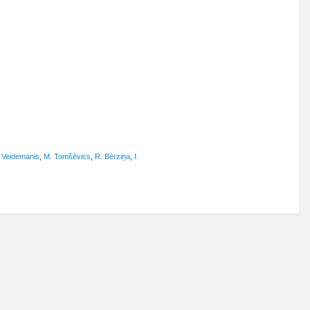
 Veidemanis
,
M. Tomšēvics
,
R. Bērziņa
,
I.