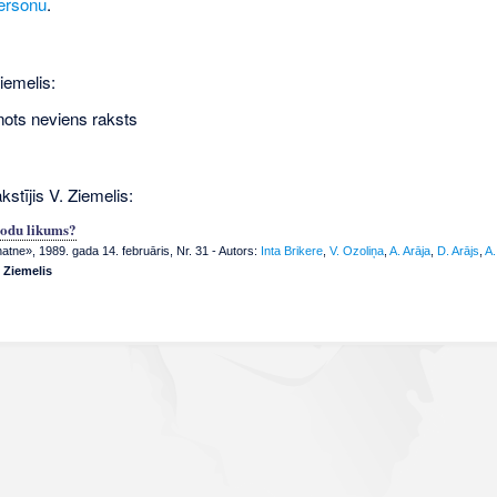
ersonu
.
iemelis:
nots neviens raksts
kstījis V. Ziemelis:
lodu likums?
tne», 1989. gada 14. februāris, Nr. 31
- Autors:
Inta Brikere
,
V. Ozoliņa
,
A. Arāja
,
D. Arājs
,
A.
. Ziemelis