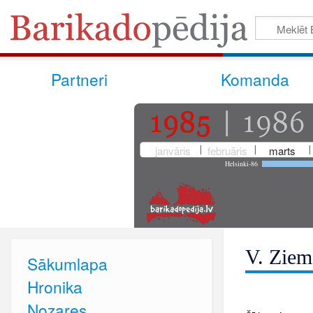
Partneri
Komanda
janvāris
februāris
marts
Helsinki-86
V. Ziem
Sākumlapa
Hronika
Nozares