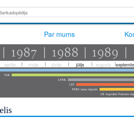
Par mums
Kon
aprīlis
maijs
jūnijs
jūlijs
augusts
septembr
VAK
LNNK
LTF
PSRS tautas deputāti
LR Augstākās Padomes dep
elis