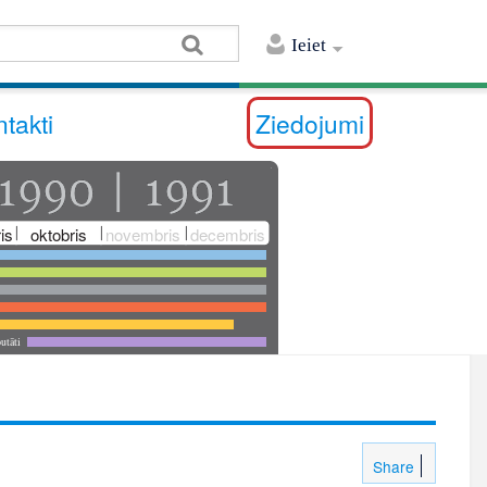
Ieiet
takti
Ziedojumi
is
oktobris
novembris
decembris
utāti
Share